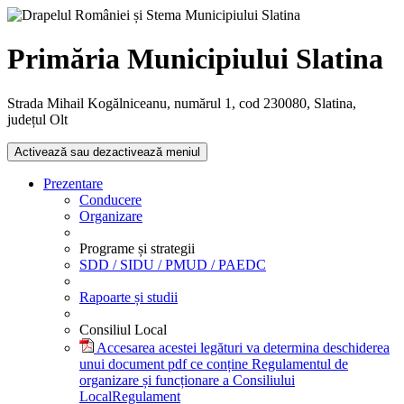
Primăria Municipiului Slatina
Strada Mihail Kogălniceanu, numărul 1, cod 230080, Slatina,
județul Olt
Activează sau dezactivează meniul
Prezentare
Conducere
Organizare
Programe și strategii
SDD / SIDU / PMUD / PAEDC
Rapoarte și studii
Consiliul Local
Accesarea acestei legături va determina deschiderea
unui document pdf ce conține Regulamentul de
organizare și funcționare a Consiliului
Local
Regulament