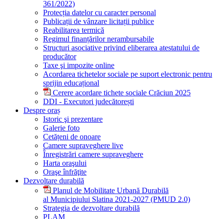
361/2022)
Protecția datelor cu caracter personal
Publicații de vânzare licitații publice
Reabilitarea termică
Regimul finanțărilor nerambursabile
Structuri asociative privind eliberarea atestatului de
producător
Taxe şi impozite online
Acordarea tichetelor sociale pe suport electronic pentru
sprijin educațional
Cerere acordare tichete sociale Crăciun 2025
DDI - Executori judecătorești
Despre oraș
Istoric şi prezentare
Galerie foto
Cetățeni de onoare
Camere supraveghere live
Înregistrări camere supraveghere
Harta oraşului
Oraşe înfrăţite
Dezvoltare durabilă
Planul de Mobilitate Urbană Durabilă
al Municipiului Slatina 2021-2027 (PMUD 2.0)
Strategia de dezvoltare durabilă
PLAM