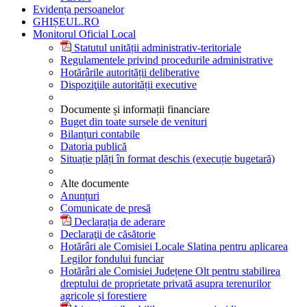
Evidența persoanelor
GHIȘEUL.RO
Monitorul Oficial Local
Statutul unității administrativ-teritoriale
Regulamentele privind procedurile administrative
Hotărârile autorității deliberative
Dispoziţiile autorității executive
Documente și informații financiare
Buget din toate sursele de venituri
Bilanțuri contabile
Datoria publică
Situație plăți în format deschis (execuție bugetară)
Alte documente
Anunțuri
Comunicate de presă
Declarația de aderare
Declaraţii de căsătorie
Hotărâri ale Comisiei Locale Slatina pentru aplicarea
Legilor fondului funciar
Hotărâri ale Comisiei Județene Olt pentru stabilirea
dreptului de proprietate privată asupra terenurilor
agricole și forestiere