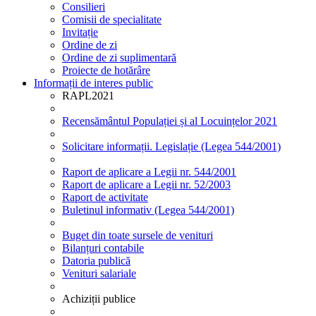
Consilieri
Comisii de specialitate
Invitație
Ordine de zi
Ordine de zi suplimentară
Proiecte de hotărâre
Informații de interes public
RAPL2021
Recensământul Populației și al Locuințelor 2021
Solicitare informații. Legislație (Legea 544/2001)
Raport de aplicare a Legii nr. 544/2001
Raport de aplicare a Legii nr. 52/2003
Raport de activitate
Buletinul informativ (Legea 544/2001)
Buget din toate sursele de venituri
Bilanțuri contabile
Datoria publică
Venituri salariale
Achiziții publice