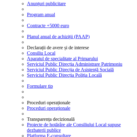
Anunțuri publicitare
Program anual
Contracte +5000 euro
Planul anual de achiziții (PAAP)
Declarații de avere și de interese
Consiliu Local
Aparatul de specialitate al Primarului
Serviciul Public Direcția Administrare Patrimoniu
Serviciul Public Direcția de Asistență Socială
Serviciul Public Direcția Poliția Locală
Formulare tip
Proceduri operaționale
Proceduri operaționale
Transparența decizională
Proiecte de hotărâre ale Consiliului Local supuse
dezbaterii publice
Platforma E-consultare