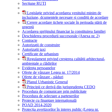
Secțiune RUTI
Legislație privind acordarea venitului minim de
incluziune, dcumentele necesare și condiții de acordare
Cerere acordare tichete sociale în perioada stării de
urgență
Acordarea sprijinului financiar la constituirea familiei
Deschiderea procedurii succesorale (Anexa nr. 2)
Contracte
Autorizaţii de construire
Autorizații taxi
Certificate de urbanism
Regulament privind creşterea calităţii arhitectural-
ambientale a clădirilor
Evidența persoanelor
Oferte de vânzare Legea nr. 17/2014
Oferte de vânzare - păduri
Planul Urbanistic General
Principii ce derivă din jurisprudența CEDO
Procedura de comunicare prin publicitate
Procedura de selectare a partenerilor
Proiecte cu finanţare internaţională
POAD 2014-2020
Protecția avertizorilor în interes public (Legea nr.