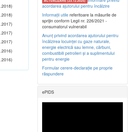
Informare privind
ACTUALIZARE (23.12.2025)
.2018)
acordarea ajutorului pentru încălzire
.2018)
Informații utile
referitoare la măsurile de
sprijin conform Legii nr. 226/2021 -
.2017)
consumatorul vulnerabil
.2017)
Anunț privind acordarea ajutorului pentru
încălzirea locuinței cu gaze naturale,
.2017)
energie electrică sau lemne, cărbuni,
.2016)
combustibili petrolieri și a suplimentului
pentru energie
.2016)
Formular cerere-declarație pe proprie
răspundere
ePIDS