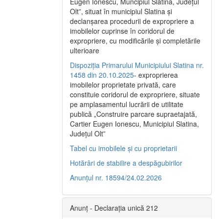
Eugen Ionescu, Muncipiul Slatina, Judeţul
Olt”, situat în municipiul Slatina şi
declanşarea procedurii de expropriere a
imobilelor cuprinse în coridorul de
expropriere, cu modificările şi completările
ulterioare
Dispoziția Primarului Municipiului Slatina nr.
1458 din 20.10.2025
- exproprierea
imobilelor proprietate privată, care
constituie coridorul de expropriere, situate
pe amplasamentul lucrării de utilitate
publică „Construire parcare supraetajată,
Cartier Eugen Ionescu, Municipiul Slatina,
Județul Olt”
Tabel cu imobilele și cu proprietarii
Hotărâri de stabilire a despăgubirilor
Anunțul nr. 18594/24.02.2026
Anunț - Declarația unică 212