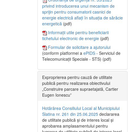
privind introducerea unui mecanism de
sprijin pentru consumatorii casnici de
energie electrică aflați în situația de sărăcie
energetică
(pdf)
Informații utile pentru beneficiarii
tichetului electronic de energie
(pdf)
Formular de solicitare a ajutorului
(conform platformei a
ePIDS
- Serviciul de
Telecomunicații Speciale - STS) (pdf)
Exproprierea pentru cauză de utilitate
publică pentru realizarea obiectivului
„Construire parcare supraetajată, Cartier
Eugen Ionescu”
Hotărârea Consiliului Local al Municipiului
Slatina nr. 261 din 25.06.2025
declararea
de utilitate publică și de interes local și
aprobarea amplasamentului pentru
lucrarea de utilitate publică de interes local