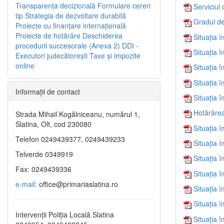
Transparenţa decizională
Formulare cereri
Serviciul 
tip
Strategia de dezvoltare durabilă
Gradul de
Proiecte cu finanţare internaţională
Proiecte de hotărâre
Deschiderea
Situația 
procedurii succesorale (Anexa 2)
DDI -
Situația 
Executori judecătorești
Taxe şi impozite
online
Situația 
Situația 
Informaţii de contact
Situația 
Hotărârea
Strada Mihail Kogălniceanu, numărul 1,
Slatina, Olt, cod 230080
Situația 
Telefon 0249439377, 0249439233
Situația 
Telverde 0349919
Situația 
Fax: 0249439336
Situația 
e-mail:
office@primariaslatina.ro
Situația 
Situația 
Intervenții Poliția Locală Slatina
Situația 