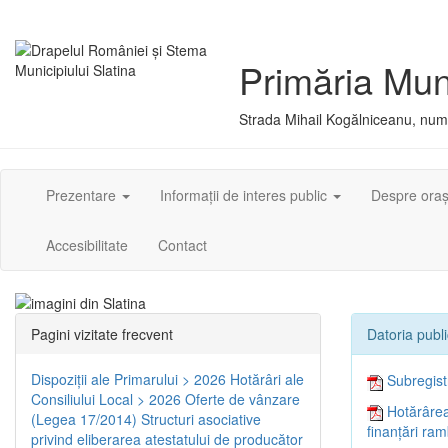
Primăria Muni
Strada Mihail Kogălniceanu, numă
Prezentare
Informații de interes public
Despre ora
Accesibilitate
Contact
Pagini vizitate frecvent
Datoria publ
Dispoziţii ale Primarului > 2026
Hotărâri ale
Subregistr
Consiliului Local > 2026
Oferte de vânzare
Hotărârea
(Legea 17/2014)
Structuri asociative
finanțări ra
privind eliberarea atestatului de producător