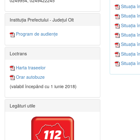
0249954, 0249422245
Situația 
Situația 
Instituția Prefectului - Județul Olt
Situația 
Program de audiențe
Situația 
Situația 
Loctrans
Situația 
Situația 
Harta traseelor
Orar autobuze
(valabil începând cu 1 iunie 2018)
Legături utile