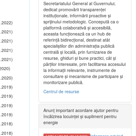
Secretariatului General al Guvernului,
dedicat promovării transparenței
instituționale, informării proactive și
sprijinului metodologic. Concepută ca o
.2022)
platformă colaborativă și accesibilă,
.2021)
aceasta funcționează ca un hub de
referință bidirecțional, destinat atât
.2021)
specialiștilor din administrația publică
.2021)
centrală și locală, prin furnizarea de
resurse, ghiduri și bune practici, cât și
.2021)
părților interesate, prin facilitarea accesului
2020)
la informații relevante, instrumente de
consultare și mecanisme de participare și
.2020)
monitorizare publică.
.2019)
Centrul de resurse
.2019)
.2019)
Anunț important acordare ajutor pentru
.2019)
încălzirea locuinței și supliment pentru
energie
.2018)
.2018)