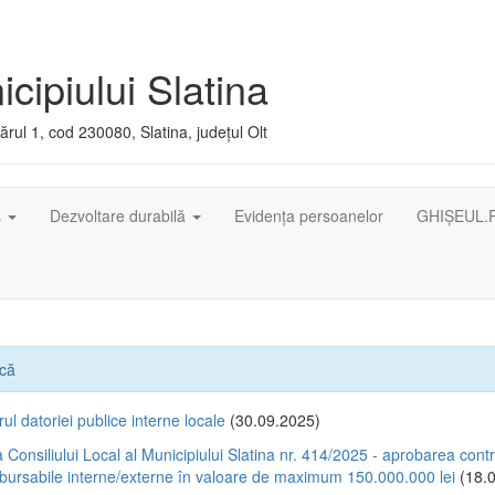
cipiului Slatina
rul 1, cod 230080, Slatina, județul Olt
ș
Dezvoltare durabilă
Evidența persoanelor
GHIȘEUL.
ică
ul datoriei publice interne locale
(30.09.2025)
 Consiliului Local al Municipiului Slatina nr. 414/2025 - aprobarea contr
mbursabile interne/externe în valoare de maximum 150.000.000 lei
(18.0