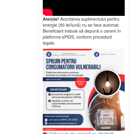
Atenție!
Acordarea suplimentului pentru
energie (50 lei/lună) nu se face automat.
Beneficiarii trebuie să depună o cerere în
platforma ePIDS, conform procedurii
legale.
Ordonanța de urgență nr. 35/2025