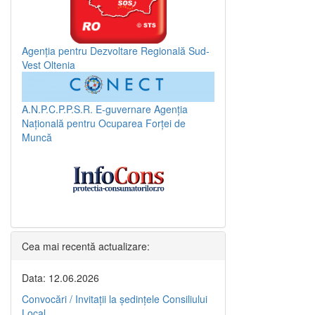
Agenția pentru Dezvoltare Regională Sud-
Vest Oltenia
A.N.P.C.P.P.S.R.
E-guvernare
Agenția
Națională pentru Ocuparea Forței de
Muncă
Cea mai recentă actualizare:
Data: 12.06.2026
Convocări / Invitaţii la şedinţele Consiliului
Local