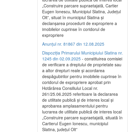
„Construire parcare supraetajată, Cartier
Eugen Ionescu, Municipiul Slatina, Județul
Olt”, situat în municipiul Slatina și
declanșarea procedurii de expropriere a
imobilelor cuprinse în coridorul de
expropriere
Anunțul nr. 81867 din 12.08.2025
Dispoziția Primarului Municipiului Slatina nr.
1245 din 02.09.2025
- constituirea comisiei
de verificare a dreptului de proprietate sau
a altor drepturi reale și acordarea
despăgubirilor pentru imobilele cuprinse în
coridorul de expropriere aprobat prin
Hotărârea Consiliului Local nr.
261/25.06.2025 referitoare la declararea
de utilitate publică și de interes local și
aprobarea amplasamentului pentru
lucrarea de utilitate publică de interes local
„Construire parcare supraetajată, situată în
Cartierul Eugen Ionescu, municipiul
Slatina, județul Olt”