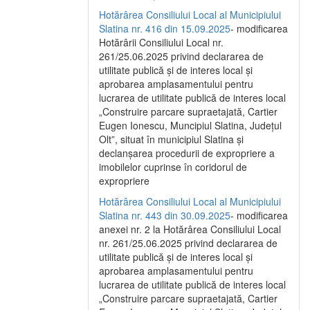
Hotărârea Consiliului Local al Municipiului
Slatina nr. 416 din 15.09.2025
- modificarea
Hotărârii Consiliului Local nr.
261/25.06.2025 privind declararea de
utilitate publică și de interes local și
aprobarea amplasamentului pentru
lucrarea de utilitate publică de interes local
„Construire parcare supraetajată, Cartier
Eugen Ionescu, Muncipiul Slatina, Județul
Olt”, situat în municipiul Slatina și
declanșarea procedurii de expropriere a
imobilelor cuprinse în coridorul de
expropriere
Hotărârea Consiliului Local al Municipiului
Slatina nr. 443 din 30.09.2025
- modificarea
anexei nr. 2 la Hotărârea Consiliului Local
nr. 261/25.06.2025 privind declararea de
utilitate publică şi de interes local şi
aprobarea amplasamentului pentru
lucrarea de utilitate publică de interes local
„Construire parcare supraetajată, Cartier