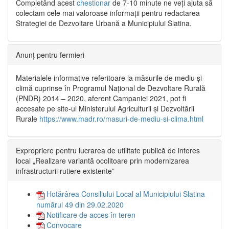
Completând acest
chestionar
de 7-10 minute ne veți ajuta să
colectam cele mai valoroase informații pentru redactarea
Strategiei de Dezvoltare Urbană a Municipiului Slatina.
Anunț pentru fermieri
Materialele informative referitoare la măsurile de mediu și
climă cuprinse în Programul Național de Dezvoltare Rurală
(PNDR) 2014 – 2020, aferent Campaniei 2021, pot fi
accesate pe site-ul Ministerului Agriculturii și Dezvoltării
Rurale
https://www.madr.ro/masuri-de-mediu-si-clima.html
Expropriere pentru lucrarea de utilitate publică de interes
local „Realizare variantă ocolitoare prin modernizarea
infrastructurii rutiere existente”
Hotărârea Consiliului Local al Municipiului Slatina
numărul 49 din 29.02.2020
Notificare de acces în teren
Convocare