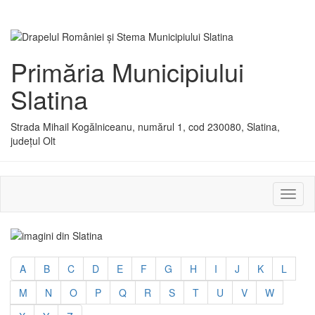
Primăria Municipiului
Slatina
Strada Mihail Kogălniceanu, numărul 1, cod 230080, Slatina,
județul Olt
Activ
sau
dezac
meniu
A
B
C
D
E
F
G
H
I
J
K
L
M
N
O
P
Q
R
S
T
U
V
W