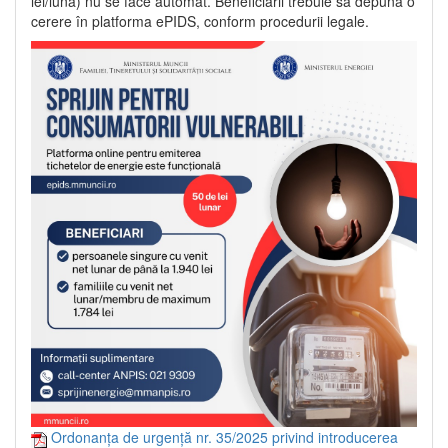
lei/lună) nu se face automat. Beneficiarii trebuie să depună o
cerere în platforma ePIDS, conform procedurii legale.
Ordonanța de urgență nr. 35/2025 privind introducerea