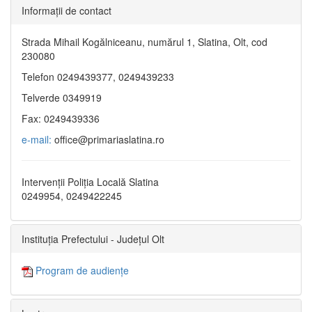
Informaţii de contact
Strada Mihail Kogălniceanu, numărul 1, Slatina, Olt, cod
230080
Telefon 0249439377, 0249439233
Telverde 0349919
Fax: 0249439336
e-mail:
office@primariaslatina.ro
Intervenții Poliția Locală Slatina
0249954, 0249422245
Instituția Prefectului - Județul Olt
Program de audiențe