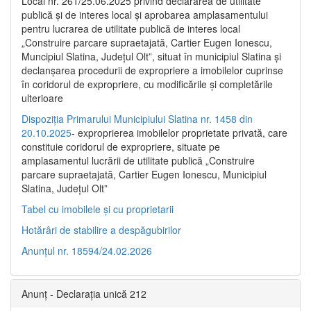
Local nr. 261/25.06.2025 privind declararea de utilitate
publică şi de interes local şi aprobarea amplasamentului
pentru lucrarea de utilitate publică de interes local
„Construire parcare supraetajată, Cartier Eugen Ionescu,
Muncipiul Slatina, Judeţul Olt”, situat în municipiul Slatina şi
declanşarea procedurii de expropriere a imobilelor cuprinse
în coridorul de expropriere, cu modificările şi completările
ulterioare
Dispoziția Primarului Municipiului Slatina nr. 1458 din
20.10.2025
- exproprierea imobilelor proprietate privată, care
constituie coridorul de expropriere, situate pe
amplasamentul lucrării de utilitate publică „Construire
parcare supraetajată, Cartier Eugen Ionescu, Municipiul
Slatina, Județul Olt”
Tabel cu imobilele și cu proprietarii
Hotărâri de stabilire a despăgubirilor
Anunțul nr. 18594/24.02.2026
Anunț - Declarația unică 212