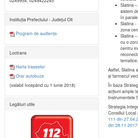
0249954, 0249422245
Slatina –
sistem de
în paralel
Instituția Prefectului - Județul Olt
Slatina -
zona cent
Program de audiențe
Slatina – 
cu o zonă
centru in
Loctrans
reconecta
tematice
Harta traseelor
Astfel, Slatina 
şi farmecul vec
Orar autobuze
În baza Strateg
(valabil începând cu 1 iunie 2018)
acţiuni ample l
Instrumentele S
Legături utile
Strategia Integ
Consiliul Local 
111 din 27.04.
din 28.11.2017