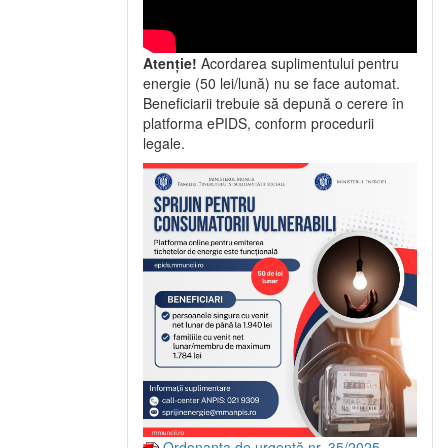
Atenție!
Acordarea suplimentului pentru
energie (50 lei/lună) nu se face automat.
Beneficiarii trebuie să depună o cerere în
platforma ePIDS, conform procedurii
legale.
Ordonanța de urgență nr. 35/2025