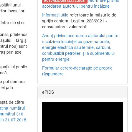
Informare privind
ACTUALIZARE (23.12.2025)
oltării unui
acordarea ajutorului pentru încălzire
or investitori,
Informații utile
referitoare la măsurile de
sprijin conform Legii nr. 226/2021 -
între ele şi cu
consumatorul vulnerabil
etonal, prietenos,
Anunț privind acordarea ajutorului pentru
şului – târg şi
încălzirea locuinței cu gaze naturale,
entrul nou) sunt
energie electrică sau lemne, cărbuni,
raş prin axe
combustibili petrolieri și a suplimentului
pentru energie
spaţiului public
Formular cerere-declarație pe proprie
uncă.
răspundere
 se pot demara
iei prin
ePIDS
uşită de către
latina numărul
a numărul 310
 din 31.07.2018
.