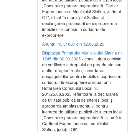
„Construire parcare supraetajată, Cartier
Eugen Ionescu, Municipiul Slatina, Județul
Olt”, situat în municipiul Slatina și
declanșarea procedurii de expropriere a
imobilelor cuprinse în coridorul de
expropriere
Anunțul nr. 81867 din 12.08.2025
Dispoziția Primarului Municipiului Slatina nr.
1245 din 02.09.2025
- constituirea comisiei
de verificare a dreptului de proprietate sau
a altor drepturi reale și acordarea
despăgubirilor pentru imobilele cuprinse în
coridorul de expropriere aprobat prin
Hotărârea Consiliului Local nr.
261/25.06.2025 referitoare la declararea
de utilitate publică și de interes local și
aprobarea amplasamentului pentru
lucrarea de utilitate publică de interes local
„Construire parcare supraetajată, situată în
Cartierul Eugen Ionescu, municipiul
Slatina, județul Olt”