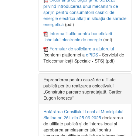
privind introducerea unui mecanism de
sprijin pentru consumatorii casnici de
energie electrică aflați în situația de sărăcie
energetică
(pdf)
Informații utile pentru beneficiarii
tichetului electronic de energie
(pdf)
Formular de solicitare a ajutorului
(conform platformei a
ePIDS
- Serviciul de
Telecomunicații Speciale - STS) (pdf)
Exproprierea pentru cauză de utilitate
publică pentru realizarea obiectivului
„Construire parcare supraetajată, Cartier
Eugen Ionescu”
Hotărârea Consiliului Local al Municipiului
Slatina nr. 261 din 25.06.2025
declararea
de utilitate publică și de interes local și
aprobarea amplasamentului pentru
lucrarea de utilitate publică de interes local