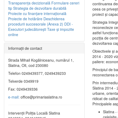
Transparenţa decizională
Formulare cereri
continuarea de
tip
Strategia de dezvoltare durabilă
ceea ce priveşt
Proiecte cu finanţare internaţională
proiect și capac
Proiecte de hotărâre
Deschiderea
Strategia Integ
procedurii succesorale (Anexa 2)
DDI -
reconecteze cent
Executori judecătorești
Taxe şi impozite
astfel funcţiona
online
poziţia de centr
dezvoltarea capi
Informaţii de contact
Obiectivele şi 
2014 - 2020 vize
Strada Mihail Kogălniceanu, numărul 1,
paliere: econom
Slatina, Olt, cod 230080
Principiul de b
Telefon 0249439377, 0249439233
reconectarea ora
Telverde 0349919
Prin intermediu
Slatina 2014 - 
Fax: 0249439336
urbane, orientat
e-mail:
office@primariaslatina.ro
ridicat de calit
Principalele as
Slatina -
Intervenții Poliția Locală Slatina
celelalte