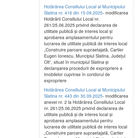
Hotărârea Consiliului Local al Municipiului
Slatina nr. 416 din 15.09.2025
- modificarea
Hotărârii Consiliului Local nr.
261/25.06.2025 privind declararea de
utilitate publică și de interes local și
aprobarea amplasamentului pentru
lucrarea de utilitate publică de interes local
„Construire parcare supraetajată, Cartier
Eugen Ionescu, Muncipiul Slatina, Județul
Olt”, situat în municipiul Slatina și
declanșarea procedurii de expropriere a
imobilelor cuprinse în coridorul de
expropriere
Hotărârea Consiliului Local al Municipiului
Slatina nr. 443 din 30.09.2025
- modificarea
anexei nr. 2 la Hotărârea Consiliului Local
nr. 261/25.06.2025 privind declararea de
utilitate publică şi de interes local şi
aprobarea amplasamentului pentru
lucrarea de utilitate publică de interes local
„Construire parcare supraetajată, Cartier