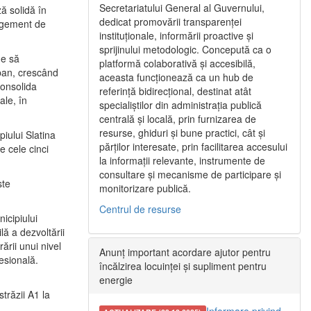
Secretariatului General al Guvernului,
ă solidă în
dedicat promovării transparenței
nagement de
instituționale, informării proactive și
sprijinului metodologic. Concepută ca o
ne să
platformă colaborativă și accesibilă,
urban, crescând
aceasta funcționează ca un hub de
consolida
referință bidirecțional, destinat atât
ale, în
specialiștilor din administrația publică
centrală și locală, prin furnizarea de
resurse, ghiduri și bune practici, cât și
iului Slatina
părților interesate, prin facilitarea accesului
e cele cinci
la informații relevante, instrumente de
consultare și mecanisme de participare și
ste
monitorizare publică.
Centrul de resurse
icipiului
ă a dezvoltării
ării unui nivel
Anunț important acordare ajutor pentru
fesională.
încălzirea locuinței și supliment pentru
energie
trăzii A1 la