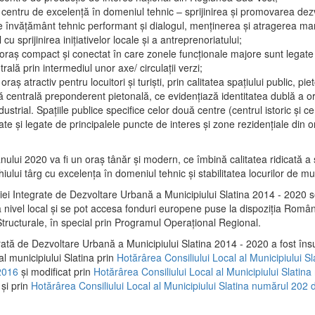
 centru de excelenţă în domeniul tehnic – sprijinirea şi promovarea dezv
 învăţământ tehnic performant şi dialogul, menţinerea şi atragerea maril
 cu sprijinirea iniţiativelor locale şi a antreprenoriatului;
 oraş compact şi conectat în care zonele funcţionale majore sunt legate 
rală prin intermediul unor axe/ circulații verzi;
oraş atractiv pentru locuitori şi turişti, prin calitatea spaţiului public, pi
 centrală preponderent pietonală, ce evidenţiază identitatea dublă a ora
dustrial. Spaţiile publice specifice celor două centre (centrul istoric şi c
te şi legate de principalele puncte de interes şi zone rezidenţiale din o
.
anului 2020 va fi un oraş tânăr şi modern, ce îmbină calitatea ridicată a 
hiului târg cu excelenţa în domeniul tehnic şi stabilitatea locurilor de m
iei Integrate de Dezvoltare Urbană a Municipiului Slatina 2014 - 2020
a nivel local şi se pot accesa fonduri europene puse la dispoziţia Român
tructurale, în special prin Programul Operațional Regional.
rată de Dezvoltare Urbană a Municipiului Slatina 2014 - 2020 a fost îns
al municipiului Slatina prin
Hotărârea Consiliului Local al Municipiului S
2016
și modificat prin
Hotărârea Consiliului Local al Municipiului Slatin
și prin
Hotărârea Consiliului Local al Municipiului Slatina numărul 202