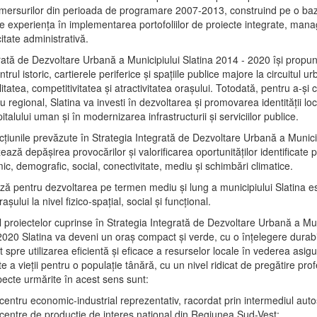
mersurilor din perioada de programare 2007-2013, construind pe o baz
e experienţa în implementarea portofoliilor de proiecte integrate, ma
itate administrativă.
rată de Dezvoltare Urbană a Municipiului Slatina 2014 - 2020 își propu
rul istoric, cartierele periferice şi spaţiile publice majore la circuitul 
litatea, competitivitatea şi atractivitatea oraşului. Totodată, pentru a-şi 
u regional, Slatina va investi în dezvoltarea şi promovarea identităţii loc
talului uman şi în modernizarea infrastructurii şi serviciilor publice.
acţiunile prevăzute în Strategia Integrată de Dezvoltare Urbană a Municip
ază depășirea provocărilor şi valorificarea oportunităţilor identificate p
ic, demografic, social, conectivitate, mediu şi schimbări climatice.
ază pentru dezvoltarea pe termen mediu şi lung a municipiului Slatina e
şului la nivel fizico-spaţial, social şi funcţional.
l proiectelor cuprinse în Strategia Integrată de Dezvoltare Urbană a Mun
2020 Slatina va deveni un oraş compact şi verde, cu o înţelegere durabil
 spre utilizarea eficientă şi eficace a resurselor locale în vederea asigur
ate a vieţii pentru o populaţie tânără, cu un nivel ridicat de pregătire pro
pecte urmărite în acest sens sunt:
 centru economic-industrial reprezentativ, racordat prin intermediul autos
 centre de producţie de interes naţional din Regiunea Sud-Vest;