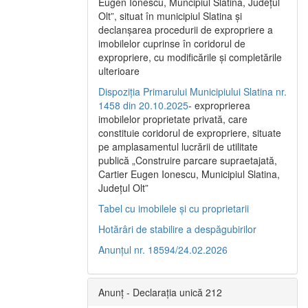
Eugen Ionescu, Muncipiul Slatina, Judeţul
Olt”, situat în municipiul Slatina şi
declanşarea procedurii de expropriere a
imobilelor cuprinse în coridorul de
expropriere, cu modificările şi completările
ulterioare
Dispoziția Primarului Municipiului Slatina nr.
1458 din 20.10.2025
- exproprierea
imobilelor proprietate privată, care
constituie coridorul de expropriere, situate
pe amplasamentul lucrării de utilitate
publică „Construire parcare supraetajată,
Cartier Eugen Ionescu, Municipiul Slatina,
Județul Olt”
Tabel cu imobilele și cu proprietarii
Hotărâri de stabilire a despăgubirilor
Anunțul nr. 18594/24.02.2026
Anunț - Declarația unică 212