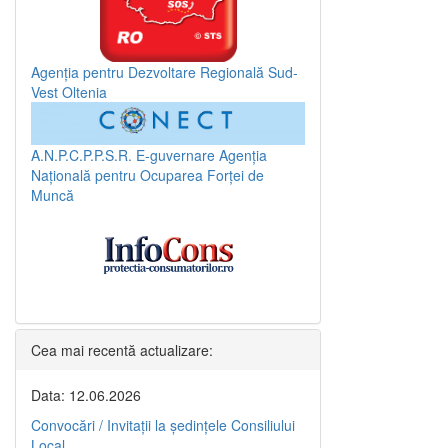
Agenția pentru Dezvoltare Regională Sud-
Vest Oltenia
A.N.P.C.P.P.S.R.
E-guvernare
Agenția
Națională pentru Ocuparea Forței de
Muncă
Cea mai recentă actualizare:
Data: 12.06.2026
Convocări / Invitaţii la şedinţele Consiliului
Local