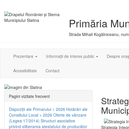
Primăria Muni
Strada Mihail Kogălniceanu, numă
Prezentare
Informații de interes public
Despre ora
Accesibilitate
Contact
Pagini vizitate frecvent
Strateg
Municip
Dispoziţii ale Primarului > 2026
Hotărâri ale
Consiliului Local > 2026
Oferte de vânzare
(Legea 17/2014)
Structuri asociative
privind eliberarea atestatului de producător
Strategia Integ