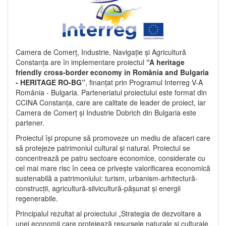
Camera de Comerț, Industrie, Navigație și Agricultură
Constanța are în implementare proiectul
“A heritage
friendly cross-border economy in România and Bulgaria
- HERITAGE RO-BG”
, finanțat prin Programul Interreg V-A
România - Bulgaria. Parteneriatul proiectului este format din
CCINA Constanța, care are calitate de leader de proiect, iar
Camera de Comerț și Industrie Dobrich din Bulgaria este
partener.
Proiectul își propune să promoveze un mediu de afaceri care
să protejeze patrimoniul cultural și natural. Proiectul se
concentrează pe patru sectoare economice, considerate cu
cel mai mare risc în ceea ce privește valorificarea economică
sustenabilă a patrimoniului: turism, urbanism-arhitectură-
construcții, agricultură-silvicultură-pășunat și energii
regenerabile.
Principalul rezultat al proiectului „Strategia de dezvoltare a
unei economii care protejează resursele naturale și culturale