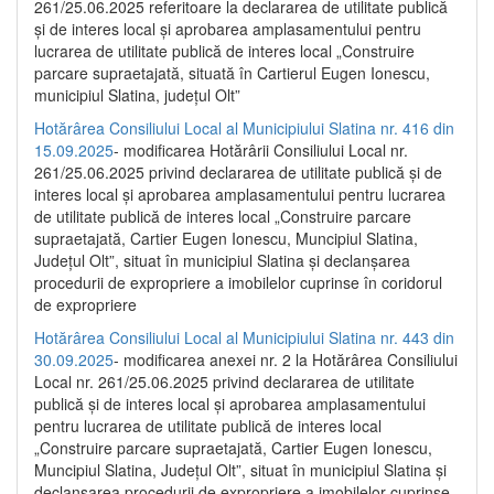
261/25.06.2025 referitoare la declararea de utilitate publică
și de interes local și aprobarea amplasamentului pentru
lucrarea de utilitate publică de interes local „Construire
parcare supraetajată, situată în Cartierul Eugen Ionescu,
municipiul Slatina, județul Olt”
Hotărârea Consiliului Local al Municipiului Slatina nr. 416 din
15.09.2025
- modificarea Hotărârii Consiliului Local nr.
261/25.06.2025 privind declararea de utilitate publică și de
interes local și aprobarea amplasamentului pentru lucrarea
de utilitate publică de interes local „Construire parcare
supraetajată, Cartier Eugen Ionescu, Muncipiul Slatina,
Județul Olt”, situat în municipiul Slatina și declanșarea
procedurii de expropriere a imobilelor cuprinse în coridorul
de expropriere
Hotărârea Consiliului Local al Municipiului Slatina nr. 443 din
30.09.2025
- modificarea anexei nr. 2 la Hotărârea Consiliului
Local nr. 261/25.06.2025 privind declararea de utilitate
publică şi de interes local şi aprobarea amplasamentului
pentru lucrarea de utilitate publică de interes local
„Construire parcare supraetajată, Cartier Eugen Ionescu,
Muncipiul Slatina, Judeţul Olt”, situat în municipiul Slatina şi
declanşarea procedurii de expropriere a imobilelor cuprinse