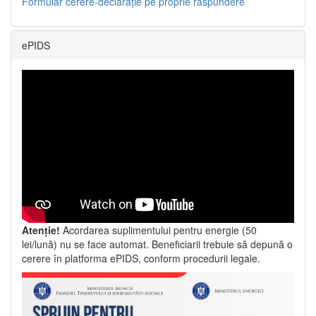
Formular cerere-declarație pe proprie răspundere
ePIDS
Atenție!
Acordarea suplimentului pentru energie (50
lei/lună) nu se face automat. Beneficiarii trebuie să depună o
cerere în platforma ePIDS, conform procedurii legale.