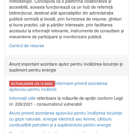
metodologic. Concepută ca o platformă colaborativă și
accesibilă, aceasta funcționează ca un hub de referință
bidirecțional, destinat atât specialiștilor din administrația
publică centrală și locală, prin furnizarea de resurse, ghiduri
și bune practici, cât și părților interesate, prin facilitarea
accesului la informații relevante, instrumente de consultare și
mecanisme de participare și monitorizare publică.
Centrul de resurse
Anunț important acordare ajutor pentru încălzirea locuinței și
supliment pentru energie
Informare privind acordarea
ACTUALIZARE (23.12.2025)
ajutorului pentru încălzire
Informații utile
referitoare la măsurile de sprijin conform Legii
nr. 226/2021 - consumatorul vulnerabil
Anunț privind acordarea ajutorului pentru încălzirea locuinței
cu gaze naturale, energie electrică sau lemne, cărbuni,
combustibili petrolieri și a suplimentului pentru energie