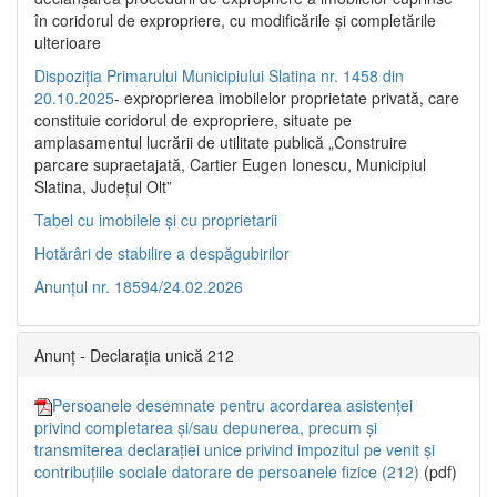
în coridorul de expropriere, cu modificările şi completările
ulterioare
Dispoziția Primarului Municipiului Slatina nr. 1458 din
20.10.2025
- exproprierea imobilelor proprietate privată, care
constituie coridorul de expropriere, situate pe
amplasamentul lucrării de utilitate publică „Construire
parcare supraetajată, Cartier Eugen Ionescu, Municipiul
Slatina, Județul Olt”
Tabel cu imobilele și cu proprietarii
Hotărâri de stabilire a despăgubirilor
Anunțul nr. 18594/24.02.2026
Anunț - Declarația unică 212
Persoanele desemnate pentru acordarea asistenței
privind completarea și/sau depunerea, precum și
transmiterea declarației unice privind impozitul pe venit și
contribuțiile sociale datorare de persoanele fizice (212)
(pdf)