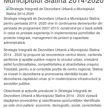
Strategia Integrată de Dezvoltare Urbană a Municipiului Slatina
pentru perioada 2014 -2020 vine în continuarea demersurilor din
perioada de programare 2007-2013, construind pe o bază solidă
în ceea ce priveşte experienţa în implementarea portofoliilor de
proiecte integrate, management de proiect și capacitate
administrativă.
Strategia Integrată de Dezvoltare Urbană a Municipiului Slatina
2014 - 2020 își propune să reconecteze centrul istoric, cartierele
periferice şi spaţiile publice majore la circuitul urban, crescând
astfel funcţionalitatea, competitivitatea şi atractivitatea oraşului.
Totodată, pentru a-şi consolida poziţia de centru regional, Slatina
va investi în dezvoltarea şi promovarea identităţii locale, în
dezvoltarea capitalului uman şi în modernizarea infrastructurii şi
serviciilor publice.
Obiectivele şi acţiunile prevăzute în Strategia Integrată de
Dezvoltare Urbană a Municipiului Slatina 2014 - 2020 vizează
depășirea provocărilor şi valorificarea oportunităţilor identificate
pe cele cinci paliere: economic, demografic, social, conectivitate,