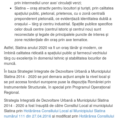
prin intermediul unor axe/ circulații verzi;
Slatina – oraş atractiv pentru locuitori şi turişti, prin calitatea
spaţiului public, pietonal, prietenos, cu o zonă centrală
preponderent pietonală, ce evidenţiază identitatea dublă a
oraşului – târg şi centru industrial. Spaţiile publice specifice
celor două centre (centrul istoric şi centrul nou) sunt
reconectate şi legate de principalele puncte de interes şi
zone rezidenţiale din oraş prin axe tematice.
Astfel, Slatina anului 2020 va fi un oraş tânăr şi modern, ce
îmbină calitatea ridicată a spaţiului public şi farmecul vechiului
târg cu excelenţa în domeniul tehnic şi stabilitatea locurilor de
muncă.
În baza Strategiei Integrate de Dezvoltare Urbană a Municipiului
Slatina 2014 - 2020 se pot demara acţiuni ample la nivel local şi
se pot accesa fonduri europene puse la dispoziţia României prin
Instrumentele Structurale, în special prin Programul Operațional
Regional.
Strategia Integrată de Dezvoltare Urbană a Municipiului Slatina
2014 - 2020 a fost însuşită de către Consiliul Local al municipiului
Slatina prin
Hotărârea Consiliului Local al Municipiului Slatina
numărul 111 din 27.04.2016
și modificat prin
Hotărârea Consiliului