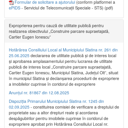
Formular de solicitare a ajutorului
(conform platformei a
ePIDS
- Serviciul de Telecomunicații Speciale - STS) (pdf)
Exproprierea pentru cauză de utilitate publică pentru
realizarea obiectivului „Construire parcare supraetajată,
Cartier Eugen Ionescu”
Hotărârea Consiliului Local al Municipiului Slatina nr. 261 din
25.06.2025
declararea de utilitate publică și de interes local
și aprobarea amplasamentului pentru lucrarea de utilitate
publică de interes local „Construire parcare supraetajată,
Cartier Eugen Ionescu, Municipiul Slatina, Județul Olt”, situat
în municipiul Slatina și declanșarea procedurii de expropriere
a imobilelor cuprinse în coridorul de expropriere
Anunțul nr. 81867 din 12.08.2025
Dispoziția Primarului Municipiului Slatina nr. 1245 din
02.09.2025
- constituirea comisiei de verificare a dreptului de
proprietate sau a altor drepturi reale și acordarea
despăgubirilor pentru imobilele cuprinse în coridorul de
expropriere aprobat prin Hotărârea Consiliului Local nr.