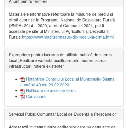
Anunț pentru fermieri
Materialele informative referitoare la măsurile de mediu și
climă cuprinse în Programul Național de Dezvoltare Rurală
(PNDR) 2014 – 2020, aferent Campaniei 2021, pot fi
accesate pe site-ul Ministerului Agriculturii și Dezvoltării
Rurale
https://www.madr.ro/masuri-de-mediu-si-clima.html
Expropriere pentru lucrarea de utilitate publică de interes
local „Realizare variantă ocolitoare prin modernizarea
infrastructurii rutiere existente”
Hotărârea Consiliului Local al Municipiului Slatina
numărul 49 din 29.02.2020
Notificare de acces în teren
Convocare
Serviciul Public Comunitar Local de Evidență a Persoanelor
Adresează invitația tuturor cetățenilor care nu dețin acte de