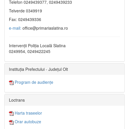
Telefon 0249439377, 0249439233
Telverde 0349919
Fax: 0249439336
e-mail:
office@primariaslatina.ro
Intervenții Poliția Locală Slatina
0249954, 0249422245
Instituția Prefectului - Județul Olt
Program de audiențe
Loctrans
Harta traseelor
Orar autobuze