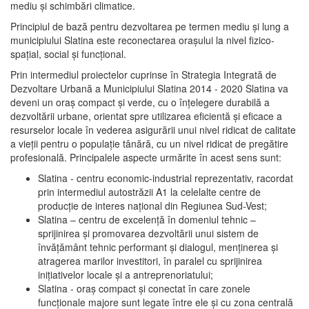
mediu şi schimbări climatice.
Principiul de bază pentru dezvoltarea pe termen mediu şi lung a
municipiului Slatina este reconectarea oraşului la nivel fizico-
spaţial, social şi funcţional.
Prin intermediul proiectelor cuprinse în Strategia Integrată de
Dezvoltare Urbană a Municipiului Slatina 2014 - 2020 Slatina va
deveni un oraş compact şi verde, cu o înţelegere durabilă a
dezvoltării urbane, orientat spre utilizarea eficientă şi eficace a
resurselor locale în vederea asigurării unui nivel ridicat de calitate
a vieţii pentru o populaţie tânără, cu un nivel ridicat de pregătire
profesională. Principalele aspecte urmărite în acest sens sunt:
Slatina - centru economic-industrial reprezentativ, racordat
prin intermediul autostrăzii A1 la celelalte centre de
producţie de interes naţional din Regiunea Sud-Vest;
Slatina – centru de excelenţă în domeniul tehnic –
sprijinirea şi promovarea dezvoltării unui sistem de
învăţământ tehnic performant şi dialogul, menţinerea şi
atragerea marilor investitori, în paralel cu sprijinirea
iniţiativelor locale şi a antreprenoriatului;
Slatina - oraş compact şi conectat în care zonele
funcţionale majore sunt legate între ele şi cu zona centrală