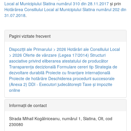
Local al Municipiului Slatina numărul 310 din 28.11.2017
și prin
Hotărârea Consiliului Local al Municipiului Slatina numărul 202 din
31.07.2018
.
Pagini vizitate frecvent
Dispoziţii ale Primarului > 2026
Hotărâri ale Consiliului Local
> 2026
Oferte de vânzare (Legea 17/2014)
Structuri
asociative privind eliberarea atestatului de producător
Transparenţa decizională
Formulare cereri tip
Strategia de
dezvoltare durabilă
Proiecte cu finanţare internaţională
Proiecte de hotărâre
Deschiderea procedurii succesorale
(Anexa 2)
DDI - Executori judecătorești
Taxe şi impozite
online
Informaţii de contact
Strada Mihail Kogălniceanu, numărul 1, Slatina, Olt, cod
230080