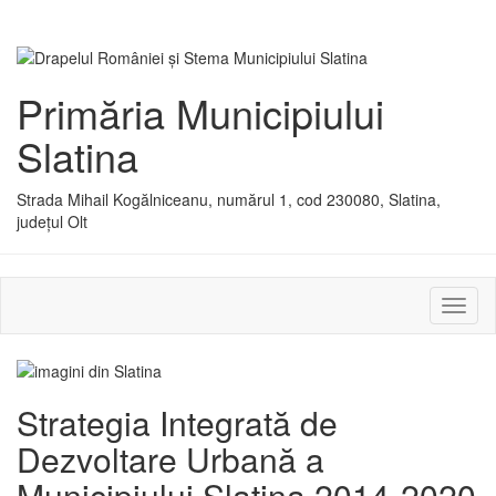
Primăria Municipiului
Slatina
Strada Mihail Kogălniceanu, numărul 1, cod 230080, Slatina,
județul Olt
Activ
sau
dezac
meniu
Strategia Integrată de
Dezvoltare Urbană a
Municipiului Slatina 2014-2020