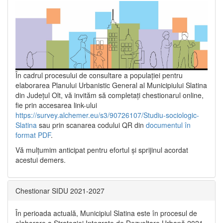
În cadrul procesului de consultare a populaţiei pentru
elaborarea Planului Urbanistic General al Municipiului Slatina
din Județul Olt, vă invităm să completați chestionarul online,
fie prin accesarea link-ului
https://survey.alchemer.eu/s3/90726107/Studiu-sociologic-
Slatina
sau prin scanarea codului QR din
documentul în
format PDF
.
Vă mulţumim anticipat pentru efortul şi sprijinul acordat
acestui demers.
Chestionar SIDU 2021-2027
În perioada actuală, Municipiul Slatina este în procesul de
elaborare a Strategiei Integrate de Dezvoltare Urbană 2021‐