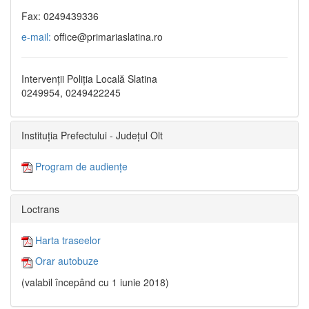
Fax: 0249439336
e-mail:
office@primariaslatina.ro
Intervenții Poliția Locală Slatina
0249954, 0249422245
Instituția Prefectului - Județul Olt
Program de audiențe
Loctrans
Harta traseelor
Orar autobuze
(valabil începând cu 1 iunie 2018)