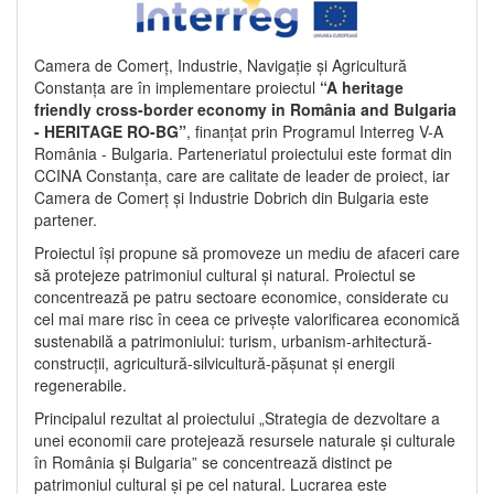
Camera de Comerț, Industrie, Navigație și Agricultură
Constanța are în implementare proiectul
“A heritage
friendly cross-border economy in România and Bulgaria
- HERITAGE RO-BG”
, finanțat prin Programul Interreg V-A
România - Bulgaria. Parteneriatul proiectului este format din
CCINA Constanța, care are calitate de leader de proiect, iar
Camera de Comerț și Industrie Dobrich din Bulgaria este
partener.
Proiectul își propune să promoveze un mediu de afaceri care
să protejeze patrimoniul cultural și natural. Proiectul se
concentrează pe patru sectoare economice, considerate cu
cel mai mare risc în ceea ce privește valorificarea economică
sustenabilă a patrimoniului: turism, urbanism-arhitectură-
construcții, agricultură-silvicultură-pășunat și energii
regenerabile.
Principalul rezultat al proiectului „Strategia de dezvoltare a
unei economii care protejează resursele naturale și culturale
în România și Bulgaria” se concentrează distinct pe
patrimoniul cultural și pe cel natural. Lucrarea este