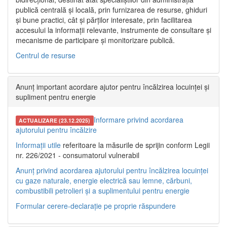
publică centrală și locală, prin furnizarea de resurse, ghiduri
și bune practici, cât și părților interesate, prin facilitarea
accesului la informații relevante, instrumente de consultare și
mecanisme de participare și monitorizare publică.
Centrul de resurse
Anunț important acordare ajutor pentru încălzirea locuinței și
supliment pentru energie
Informare privind acordarea
ACTUALIZARE (23.12.2025)
ajutorului pentru încălzire
Informații utile
referitoare la măsurile de sprijin conform Legii
nr. 226/2021 - consumatorul vulnerabil
Anunț privind acordarea ajutorului pentru încălzirea locuinței
cu gaze naturale, energie electrică sau lemne, cărbuni,
combustibili petrolieri și a suplimentului pentru energie
Formular cerere-declarație pe proprie răspundere