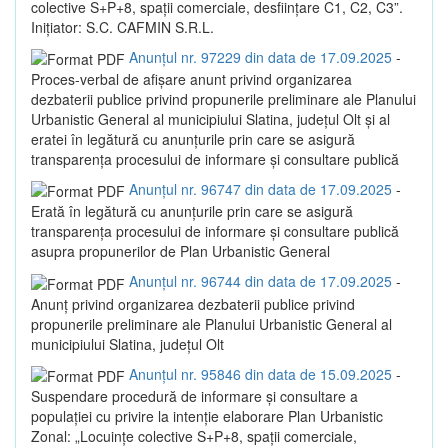
colective S+P+8, spații comerciale, desființare C1, C2, C3”.
Inițiator: S.C. CAFMIN S.R.L.
Anunțul nr. 97229 din data de 17.09.2025
-
Proces-verbal de afișare anunt privind organizarea
dezbaterii publice privind propunerile preliminare ale Planului
Urbanistic General al municipiului Slatina, județul Olt și al
eratei în legătură cu anunțurile prin care se asigură
transparența procesului de informare și consultare publică
Anunțul nr. 96747 din data de 17.09.2025
-
Erată în legătură cu anunțurile prin care se asigură
transparența procesului de informare și consultare publică
asupra propunerilor de Plan Urbanistic General
Anunțul nr. 96744 din data de 17.09.2025
-
Anunț privind organizarea dezbaterii publice privind
propunerile preliminare ale Planului Urbanistic General al
municipiului Slatina, județul Olt
Anunțul nr. 95846 din data de 15.09.2025
-
Suspendare procedură de informare și consultare a
populației cu privire la intenție elaborare Plan Urbanistic
Zonal: „Locuințe colective S+P+8, spații comerciale,