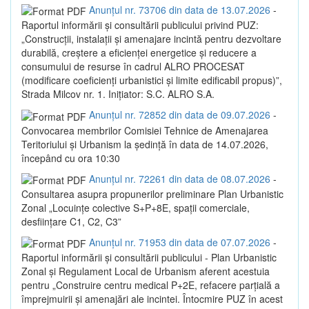
Anunțul nr. 73706 din data de 13.07.2026
-
Raportul informării și consultării publicului privind PUZ:
„Construcții, instalații și amenajare incintă pentru dezvoltare
durabilă, creștere a eficienței energetice și reducere a
consumului de resurse în cadrul ALRO PROCESAT
(modificare coeficienți urbanistici și limite edificabil propus)”,
Strada Milcov nr. 1. Inițiator: S.C. ALRO S.A.
Anunțul nr. 72852 din data de 09.07.2026
-
Convocarea membrilor Comisiei Tehnice de Amenajarea
Teritoriului și Urbanism la ședință în data de 14.07.2026,
începând cu ora 10:30
Anunțul nr. 72261 din data de 08.07.2026
-
Consultarea asupra propunerilor preliminare Plan Urbanistic
Zonal „Locuințe colective S+P+8E, spații comerciale,
desființare C1, C2, C3”
Anunțul nr. 71953 din data de 07.07.2026
-
Raportul informării și consultării publicului - Plan Urbanistic
Zonal și Regulament Local de Urbanism aferent acestuia
pentru „Construire centru medical P+2E, refacere parțială a
împrejmuirii și amenajări ale incintei. Întocmire PUZ în acest