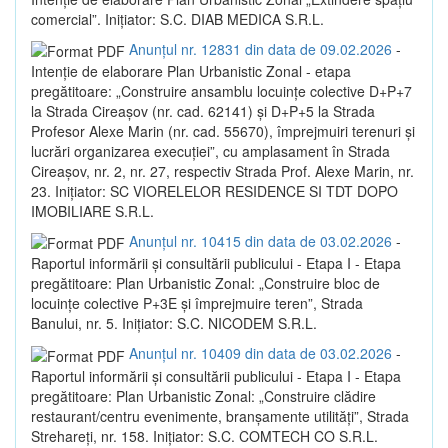
comercial”. Inițiator: S.C. DIAB MEDICA S.R.L.
Anunțul nr. 12831 din data de 09.02.2026
-
Intenție de elaborare Plan Urbanistic Zonal - etapa
pregătitoare: „Construire ansamblu locuințe colective D+P+7
la Strada Cireașov (nr. cad. 62141) și D+P+5 la Strada
Profesor Alexe Marin (nr. cad. 55670), împrejmuiri terenuri și
lucrări organizarea execuției”, cu amplasament în Strada
Cireașov, nr. 2, nr. 27, respectiv Strada Prof. Alexe Marin, nr.
23. Inițiator: SC VIORELELOR RESIDENCE SI TDT DOPO
IMOBILIARE S.R.L.
Anunțul nr. 10415 din data de 03.02.2026
-
Raportul informării și consultării publicului - Etapa I - Etapa
pregătitoare: Plan Urbanistic Zonal: „Construire bloc de
locuințe colective P+3E și împrejmuire teren”, Strada
Banului, nr. 5. Inițiator: S.C. NICODEM S.R.L.
Anunțul nr. 10409 din data de 03.02.2026
-
Raportul informării și consultării publicului - Etapa I - Etapa
pregătitoare: Plan Urbanistic Zonal: „Construire clădire
restaurant/centru evenimente, branșamente utilități”, Strada
Strehareți, nr. 158. Inițiator: S.C. COMTECH CO S.R.L.