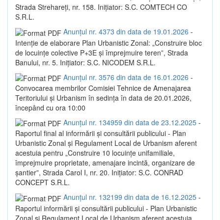
Strada Strehareți, nr. 158. Inițiator: S.C. COMTECH CO
S.R.L.
Anunțul nr. 4373 din data de 19.01.2026
-
Intenție de elaborare Plan Urbanistic Zonal: „Construire bloc
de locuințe colective P+3E și împrejmuire teren”, Strada
Banului, nr. 5. Inițiator: S.C. NICODEM S.R.L.
Anunțul nr. 3576 din data de 16.01.2026
-
Convocarea membrilor Comisiei Tehnice de Amenajarea
Teritoriului și Urbanism în sedința în data de 20.01.2026,
începând cu ora 10:00
Anunțul nr. 134959 din data de 23.12.2025
-
Raportul final al informării și consultării publicului - Plan
Urbanistic Zonal și Regulament Local de Urbanism aferent
acestuia pentru „Construire 10 locuințe unifamiliale,
împrejmuire proprietate, amenajare incintă, organizare de
șantier”, Strada Carol I, nr. 20. Inițiator: S.C. CONRAD
CONCEPT S.R.L.
Anunțul nr. 132199 din data de 16.12.2025
-
Raportul informării și consultării publicului - Plan Urbanistic
Zonal și Regulament Local de Urbanism aferent acestuia