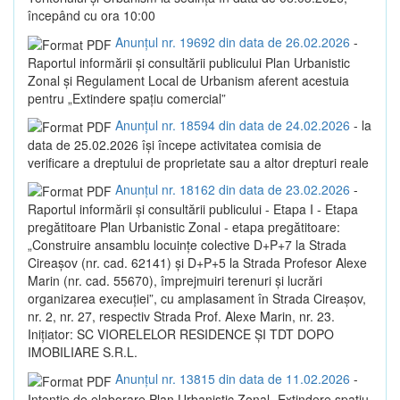
începând cu ora 10:00
Anunțul nr. 19692 din data de 26.02.2026
-
Raportul informării și consultării publicului Plan Urbanistic
Zonal și Regulament Local de Urbanism aferent acestuia
pentru „Extindere spațiu comercial”
Anunțul nr. 18594 din data de 24.02.2026
- la
data de 25.02.2026 își începe activitatea comisia de
verificare a dreptului de proprietate sau a altor drepturi reale
Anunțul nr. 18162 din data de 23.02.2026
-
Raportul informării și consultării publicului - Etapa I - Etapa
pregătitoare Plan Urbanistic Zonal - etapa pregătitoare:
„Construire ansamblu locuințe colective D+P+7 la Strada
Cireașov (nr. cad. 62141) și D+P+5 la Strada Profesor Alexe
Marin (nr. cad. 55670), împrejmuiri terenuri și lucrări
organizarea execuției”, cu amplasament în Strada Cireașov,
nr. 2, nr. 27, respectiv Strada Prof. Alexe Marin, nr. 23.
Inițiator: SC VIORELELOR RESIDENCE ȘI TDT DOPO
IMOBILIARE S.R.L.
Anunțul nr. 13815 din data de 11.02.2026
-
Intenție de elaborare Plan Urbanistic Zonal „Extindere spațiu