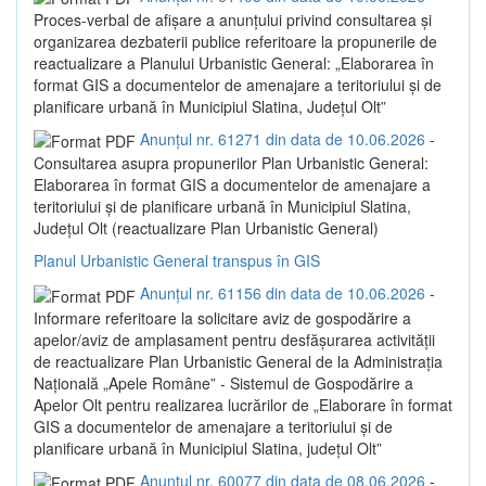
Proces-verbal de afișare a anunțului privind consultarea și
organizarea dezbaterii publice referitoare la propunerile de
reactualizare a Planului Urbanistic General: „Elaborarea în
format GIS a documentelor de amenajare a teritoriului și de
planificare urbană în Municipiul Slatina, Județul Olt”
Anunțul nr. 61271 din data de 10.06.2026
-
Consultarea asupra propunerilor Plan Urbanistic General:
Elaborarea în format GIS a documentelor de amenajare a
teritoriului și de planificare urbană în Municipiul Slatina,
Județul Olt (reactualizare Plan Urbanistic General)
Planul Urbanistic General transpus în GIS
Anunțul nr. 61156 din data de 10.06.2026
-
Informare referitoare la solicitare aviz de gospodărire a
apelor/aviz de amplasament pentru desfășurarea activității
de reactualizare Plan Urbanistic General de la Administrația
Națională „Apele Române” - Sistemul de Gospodărire a
Apelor Olt pentru realizarea lucrărilor de „Elaborare în format
GIS a documentelor de amenajare a teritoriului și de
planificare urbană în Municipiul Slatina, județul Olt”
Anunțul nr. 60077 din data de 08.06.2026
-