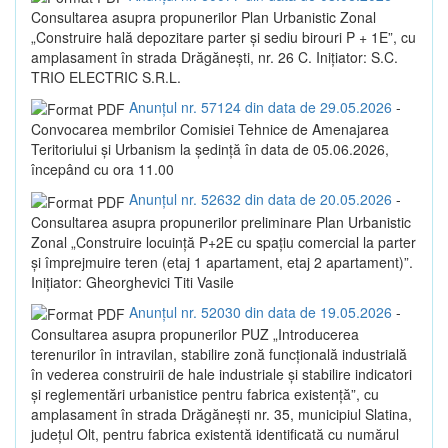
Consultarea asupra propunerilor Plan Urbanistic Zonal
„Construire hală depozitare parter și sediu birouri P + 1E”, cu
amplasament în strada Drăgănești, nr. 26 C. Inițiator: S.C.
TRIO ELECTRIC S.R.L.
Anunțul nr. 57124 din data de 29.05.2026
-
Convocarea membrilor Comisiei Tehnice de Amenajarea
Teritoriului și Urbanism la ședință în data de 05.06.2026,
începând cu ora 11.00
Anunțul nr. 52632 din data de 20.05.2026
-
Consultarea asupra propunerilor preliminare Plan Urbanistic
Zonal „Construire locuință P+2E cu spațiu comercial la parter
și împrejmuire teren (etaj 1 apartament, etaj 2 apartament)”.
Inițiator: Gheorghevici Titi Vasile
Anunțul nr. 52030 din data de 19.05.2026
-
Consultarea asupra propunerilor PUZ „Introducerea
terenurilor în intravilan, stabilire zonă funcțională industrială
în vederea construirii de hale industriale și stabilire indicatori
și reglementări urbanistice pentru fabrica existență”, cu
amplasament în strada Drăgănești nr. 35, municipiul Slatina,
județul Olt, pentru fabrica existentă identificată cu numărul