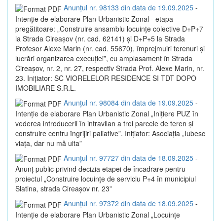
Anunțul nr. 98133 din data de 19.09.2025
-
Intenție de elaborare Plan Urbanistic Zonal - etapa
pregătitoare: „Construire ansamblu locuințe colective D+P+7
la Strada Cireașov (nr. cad. 62141) și D+P+5 la Strada
Profesor Alexe Marin (nr. cad. 55670), împrejmuiri terenuri și
lucrări organizarea execuției”, cu amplasament în Strada
Cireașov, nr. 2, nr. 27, respectiv Strada Prof. Alexe Marin, nr.
23. Inițiator: SC VIORELELOR RESIDENCE SI TDT DOPO
IMOBILIARE S.R.L.
Anunțul nr. 98084 din data de 19.09.2025
-
Intenție de elaborare Plan Urbanistic Zonal „Inițiere PUZ în
vederea introducerii în intravilan a trei parcele de teren și
construire centru îngrijiri paliative”. Inițiator: Asociația „Iubesc
viața, dar nu mă uita”
Anunțul nr. 97727 din data de 18.09.2025
-
Anunț public privind decizia etapei de încadrare pentru
proiectul „Construire locuințe de serviciu P+4 în municipiul
Slatina, strada Cireașov nr. 23”
Anunțul nr. 97372 din data de 18.09.2025
-
Intenție de elaborare Plan Urbanistic Zonal „Locuințe