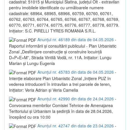
cadastral: 51015 și Municipiul Slatina, județul Olt - extravilan
pentru imobilele identificate cu următoarele numere
cadastrale: 68964, 68965, 68966, 60759, 60760, 60761,
60762, 60763, 60764, 60765, 60766, 60767, 60768, 60769,
60770, 60771, 60774, 60775, 60776, 60777, 60778, 60779.
Inițiator: S.C. PIRELLI TYRES ROMANIA S.R.L.
Anunțul nr. 46189 din data de 04.05.2026
-
Raportul informării și consultării publicului - Plan Urbanistic
Zonal „Desființare construcție și construire locuință
D+P+E+M”, Strada Vintilă Vodă, nr. 11A. Inițiator: Lungu
Marian și Lungu Eugenia
Anunțul nr. 45783 din data de 04.05.2026
-
Intenție elaborare Plan Urbanistic Zonal „Inițiere PUZ în
vederea introducerii în intravilan a trei parcele de teren„
Inițiator: Veria Adrian și Veria Camelia
Anunțul nr. 42990 din data de 24.04.2026
-
Convocarea membrilor Comisiei Tehnice de Amenajarea
Teritoriului și Urbanism la ședință în data de 28.04.2026,
începând cu ora 10:00
Anunțul nr. 42747 din data de 23.04.2026
-