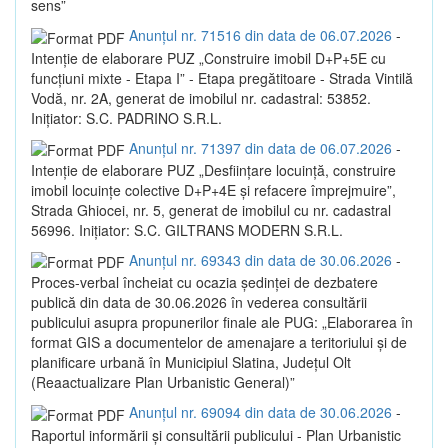
sens”
Anunțul nr. 71516 din data de 06.07.2026
-
Intenție de elaborare PUZ „Construire imobil D+P+5E cu
funcțiuni mixte - Etapa I” - Etapa pregătitoare - Strada Vintilă
Vodă, nr. 2A, generat de imobilul nr. cadastral: 53852.
Inițiator: S.C. PADRINO S.R.L.
Anunțul nr. 71397 din data de 06.07.2026
-
Intenție de elaborare PUZ „Desființare locuință, construire
imobil locuințe colective D+P+4E și refacere împrejmuire”,
Strada Ghiocei, nr. 5, generat de imobilul cu nr. cadastral
56996. Inițiator: S.C. GILTRANS MODERN S.R.L.
Anunțul nr. 69343 din data de 30.06.2026
-
Proces-verbal încheiat cu ocazia ședinței de dezbatere
publică din data de 30.06.2026 în vederea consultării
publicului asupra propunerilor finale ale PUG: „Elaborarea în
format GIS a documentelor de amenajare a teritoriului și de
planificare urbană în Municipiul Slatina, Județul Olt
(Reaactualizare Plan Urbanistic General)”
Anunțul nr. 69094 din data de 30.06.2026
-
Raportul informării și consultării publicului - Plan Urbanistic