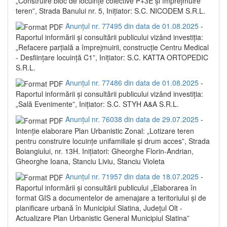
„Construire bloc de locuințe colective P+3E și împrejmuire
teren”, Strada Banului nr. 5, Inițiator: S.C. NICODEM S.R.L.
Anunțul nr. 77495 din data de 01.08.2025
-
Raportul informării și consultării publicului vizând investiția:
„Refacere parțială a împrejmuirii, construcție Centru Medical
- Desființare locuință C1”, Inițiator: S.C. KATTA ORTOPEDIC
S.R.L.
Anunțul nr. 77486 din data de 01.08.2025
-
Raportul informării și consultării publicului vizând investiția:
„Sală Evenimente”, Inițiator: S.C. STYH A&A S.R.L.
Anunțul nr. 76038 din data de 29.07.2025
-
Intenție elaborare Plan Urbanistic Zonal: „Lotizare teren
pentru construire locuințe unifamiliale și drum acces”, Strada
Boiangiului, nr. 13H. Inițiatori: Gheorghe Florin-Andrian,
Gheorghe Ioana, Stanciu Liviu, Stanciu Violeta
Anunțul nr. 71957 din data de 18.07.2025
-
Raportul informării și consultării publicului „Elaborarea în
format GIS a documentelor de amenajare a teritoriului și de
planificare urbană în Municipiul Slatina, Județul Olt -
Actualizare Plan Urbanistic General Municipiul Slatina”