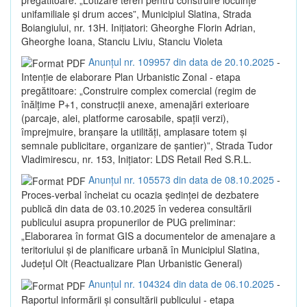
unifamiliale și drum acces”, Municipiul Slatina, Strada
Boiangiului, nr. 13H. Inițiatori: Gheorghe Florin Adrian,
Gheorghe Ioana, Stanciu Liviu, Stanciu Violeta
Anunțul nr. 109957 din data de 20.10.2025
-
Intenție de elaborare Plan Urbanistic Zonal - etapa
pregătitoare: „Construire complex comercial (regim de
înălțime P+1, construcții anexe, amenajări exterioare
(parcaje, alei, platforme carosabile, spații verzi),
împrejmuire, branșare la utilități, amplasare totem și
semnale publicitare, organizare de șantier)”, Strada Tudor
Vladimirescu, nr. 153, Inițiator: LDS Retail Red S.R.L.
Anunțul nr. 105573 din data de 08.10.2025
-
Proces-verbal încheiat cu ocazia ședinței de dezbatere
publică din data de 03.10.2025 în vederea consultării
publicului asupra propunerilor de PUG preliminar:
„Elaborarea în format GIS a documentelor de amenajare a
teritoriului și de planificare urbană în Municipiul Slatina,
Județul Olt (Reactualizare Plan Urbanistic General)
Anunțul nr. 104324 din data de 06.10.2025
-
Raportul informării și consultării publicului - etapa