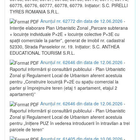
60775, 60776, 60777, 60778, 60779. Inițiator: S.C. PIRELLI
TYRES ROMANIA S.R.L.
Anunțul nr. 62772 din data de 12.06.2026
-
Intenție elaborare Plan Urbanistic Zonal „Parcare subterana
+ locuințe individuale P+2E + locuințe colective P+3E cu
spații comerciale la parter”, generat de imobil nr. cadastral
52330, Strada Panselelor nr. 19. Inițiator: S.C. ANTHEA
EDUCATIONAL TOURISM S.R.L.
Anunțul nr. 62646 din data de 12.06.2026
-
Raportul informării și consultării publicului - Plan Urbanistic
Zonal și Regulament Local de Urbanism aferent acestuia
pentru „Construire locuință P+2E cu spațiu comercial la
parter și împrejmuire teren (etaj 1 apartament, etajul 2
apartament)”
Anunțul nr. 62646 din data de 12.06.2026
-
Raportul informării și consultării publicului - Plan Urbanistic
Zonal și Regulament Local de Urbanism aferent acestuia
pentru „Inițiere PUZ în vederea introducerii în intravilan a trei
parcele de teren”
Anunțul nr. 61405 din data de 10.06.2026
-