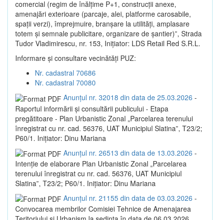
comercial (regim de înălțime P+1, construcții anexe,
amenajări exterioare (parcaje, alei, platforme carosabile,
spații verzi), împrejmuire, branșare la utilități, amplasare
totem și semnale publicitare, organizare de șantier)”, Strada
Tudor Vladimirescu, nr. 153, Inițiator: LDS Retail Red S.R.L.
Informare și consultare vecinătăți PUZ:
Nr. cadastral 70686
Nr. cadastral 70080
Anunțul nr. 32018 din data de 25.03.2026
-
Raportul informării și consultării publicului - Etapa
pregătitoare - Plan Urbanistic Zonal „Parcelarea terenului
înregistrat cu nr. cad. 56376, UAT Municipiul Slatina”, T23/2;
P60/1. Inițiator: Dinu Mariana
Anunțul nr. 26513 din data de 13.03.2026
-
Intenție de elaborare Plan Urbanistic Zonal „Parcelarea
terenului înregistrat cu nr. cad. 56376, UAT Municipiul
Slatina”, T23/2; P60/1. Inițiator: Dinu Mariana
Anunțul nr. 21155 din data de 03.03.2026
-
Convocarea membrilor Comisiei Tehnice de Amenajarea
Teritoriului și Urbanism la sedința în data de 06.03.2026,