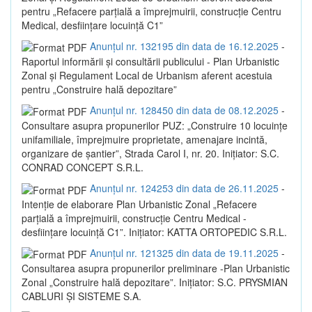
pentru „Refacere parțială a împrejmuirii, construcție Centru
Medical, desființare locuință C1”
Anunțul nr. 132195 din data de 16.12.2025
-
Raportul informării și consultării publicului - Plan Urbanistic
Zonal și Regulament Local de Urbanism aferent acestuia
pentru „Construire hală depozitare”
Anunțul nr. 128450 din data de 08.12.2025
-
Consultare asupra propunerilor PUZ: „Construire 10 locuințe
unifamiliale, împrejmuire proprietate, amenajare incintă,
organizare de șantier”, Strada Carol I, nr. 20. Inițiator: S.C.
CONRAD CONCEPT S.R.L.
Anunțul nr. 124253 din data de 26.11.2025
-
Intenție de elaborare Plan Urbanistic Zonal „Refacere
parțială a împrejmuirii, construcție Centru Medical -
desființare locuință C1”. Inițiator: KATTA ORTOPEDIC S.R.L.
Anunțul nr. 121325 din data de 19.11.2025
-
Consultarea asupra propunerilor preliminare -Plan Urbanistic
Zonal „Construire hală depozitare”. Inițiator: S.C. PRYSMIAN
CABLURI ȘI SISTEME S.A.