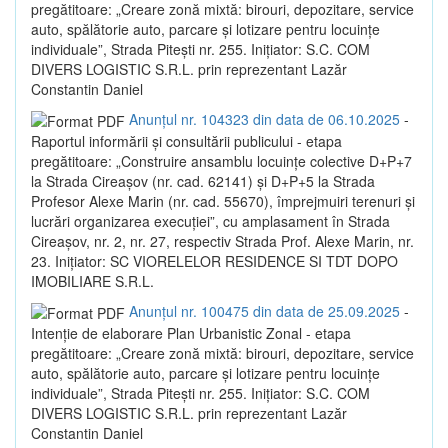
pregătitoare: „Creare zonă mixtă: birouri, depozitare, service
auto, spălătorie auto, parcare și lotizare pentru locuințe
individuale”, Strada Pitești nr. 255. Inițiator: S.C. COM
DIVERS LOGISTIC S.R.L. prin reprezentant Lazăr
Constantin Daniel
Anunțul nr. 104323 din data de 06.10.2025
-
Raportul informării și consultării publicului - etapa
pregătitoare: „Construire ansamblu locuințe colective D+P+7
la Strada Cireașov (nr. cad. 62141) și D+P+5 la Strada
Profesor Alexe Marin (nr. cad. 55670), împrejmuiri terenuri și
lucrări organizarea execuției”, cu amplasament în Strada
Cireașov, nr. 2, nr. 27, respectiv Strada Prof. Alexe Marin, nr.
23. Inițiator: SC VIORELELOR RESIDENCE SI TDT DOPO
IMOBILIARE S.R.L.
Anunțul nr. 100475 din data de 25.09.2025
-
Intenție de elaborare Plan Urbanistic Zonal - etapa
pregătitoare: „Creare zonă mixtă: birouri, depozitare, service
auto, spălătorie auto, parcare și lotizare pentru locuințe
individuale”, Strada Pitești nr. 255. Inițiator: S.C. COM
DIVERS LOGISTIC S.R.L. prin reprezentant Lazăr
Constantin Daniel