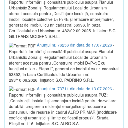
Raportul informării și consultării publicului asupra Planului
Urbanistic Zonal și Regulamentului Local de Urbanism
aferent acestuia pentru „Desființare locuință, construire
imobil, locuințe colective D+P+4E și refacere împrejmuire”,
generat de imobilul cu nr. cadastral 56996, în baza
Certificatului de Urbanism nr. 482/02.09.2025. Inițiator: S.C.
GILTRANS MODERN S.R.L.
Anunțul nr. 76256 din data de 17.07.2026
-
Raportul informării și consultării publicului asupra Planului
Urbanistic Zonal și Regulamentului Local de Urbanism
aferent acestuia pentru „Construire imobil D+P+5E cu
funcțiuni mixte - Etapa I”, generat de imobilul cu nr. cadastral
53852, în baza Certificatului de Urbanism nr.
293/10.06.2026. Inițiator: S.C. PADRINO S.R.L.
Anunțul nr. 73711 din data de 13.07.2026
-
Raportul informării și consultării publicului asupra PUZ:
„Construcții, instalații și amenajare incintă pentru dezvoltare
durabilă, creștere a eficienței energetice și reducere a
consumului de resurse în cadrul ALRO PRIMAR (modificare
coeficienți urbanistici și limite edificabil propus)”, Strada
Pitești nr. 116. Inițiator: S.C. ALRO S.A.