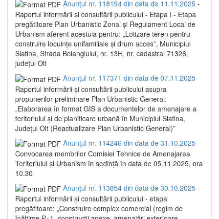
Anunțul nr. 118194 din data de 11.11.2025
-
Raportul informării și consultării publicului - Etapa I - Etapa
pregătitoare Plan Urbanistic Zonal și Regulament Local de
Urbanism aferent acestuia pentru: „Lotizare teren pentru
construire locuințe unifamiliale și drum acces”, Municipiul
Slatina, Strada Boiangiului, nr. 13H, nr. cadastral 71326,
județul Olt
Anunțul nr. 117371 din data de 07.11.2025
-
Raportul informării și consultării publicului asupra
propunerilor preliminare Plan Urbanistic General:
„Elaborarea în format GIS a documentelor de amenajare a
teritoriului și de planificare urbană în Municipiul Slatina,
Județul Olt (Reactualizare Plan Urbanistic General)”
Anunțul nr. 114246 din data de 31.10.2025
-
Convocarea membrilor Comisiei Tehnice de Amenajarea
Teritoriului și Urbanism în sedință în data de 05.11.2025, ora
10.30
Anunțul nr. 113854 din data de 30.10.2025
-
Raportul informării și consultării publicului - etapa
pregătitoare: „Construire complex comercial (regim de
înălțime P+1, construcții anexe, amenajări exterioare