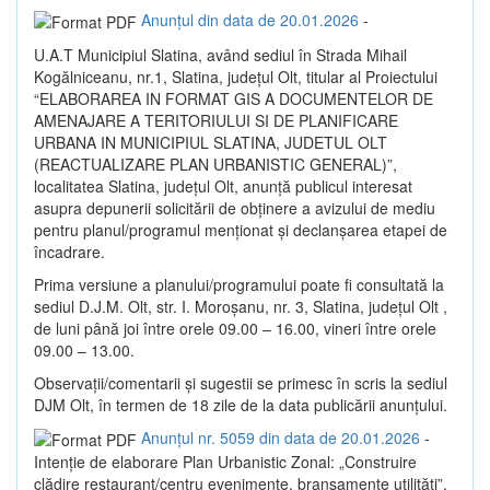
Anunțul din data de 20.01.2026
-
U.A.T Municipiul Slatina, având sediul în Strada Mihail
Kogălniceanu, nr.1, Slatina, județul Olt, titular al Proiectului
“ELABORAREA IN FORMAT GIS A DOCUMENTELOR DE
AMENAJARE A TERITORIULUI SI DE PLANIFICARE
URBANA IN MUNICIPIUL SLATINA, JUDETUL OLT
(REACTUALIZARE PLAN URBANISTIC GENERAL)”,
localitatea Slatina, judeţul Olt, anunţă publicul interesat
asupra depunerii solicitării de obţinere a avizului de mediu
pentru planul/programul menţionat şi declanşarea etapei de
încadrare.
Prima versiune a planului/programului poate fi consultată la
sediul D.J.M. Olt, str. I. Moroşanu, nr. 3, Slatina, judeţul Olt ,
de luni până joi între orele 09.00 – 16.00, vineri între orele
09.00 – 13.00.
Observaţii/comentarii şi sugestii se primesc în scris la sediul
DJM Olt, în termen de 18 zile de la data publicării anunţului.
Anunțul nr. 5059 din data de 20.01.2026
-
Intenție de elaborare Plan Urbanistic Zonal: „Construire
clădire restaurant/centru evenimente, branșamente utilități”,