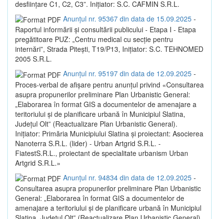
desființare C1, C2, C3”. Inițiator: S.C. CAFMIN S.R.L.
Anunțul nr. 95367 din data de 15.09.2025
-
Raportul informării și consultării publicului - Etapa I - Etapa
pregătitoare PUZ: „Centru medical cu secție pentru
internări”, Strada Pitești, T19/P13, Inițiator: S.C. TEHNOMED
2005 S.R.L.
Anunțul nr. 95197 din data de 12.09.2025
-
Proces-verbal de afișare pentru anunțul privind «Consultarea
asupra propunerilor preliminare Plan Urbanistic General:
„Elaborarea în format GIS a documentelor de amenajare a
teritoriului și de planificare urbană în Municipiul Slatina,
Județul Olt” (Reactualizare Plan Urbanistic General).
Inițiator: Primăria Municipiului Slatina și proiectant: Asocierea
Nanoterra S.R.L. (lider) - Urban Artgrid S.R.L. -
FiatestS.R.L., proiectant de specialitate urbanism Urban
Artgrid S.R.L.»
Anunțul nr. 94834 din data de 12.09.2025
-
Consultarea asupra propunerilor preliminare Plan Urbanistic
General: „Elaborarea în format GIS a documentelor de
amenajare a teritoriului și de planificare urbană în Municipiul
Slatina, Județul Olt” (Reactualizare Plan Urbanistic General).