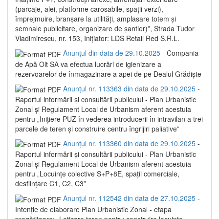
(parcaje, alei, platforme carosabile, spații verzi),
împrejmuire, branșare la utilități, amplasare totem și
semnale publicitare, organizare de șantier)”, Strada Tudor
Vladimirescu, nr. 153, Inițiator: LDS Retail Red S.R.L.
Anunțul din data de 29.10.2025
- Compania
de Apă Olt SA va efectua lucrări de igienizare a
rezervoarelor de înmagazinare a apei de pe Dealul Grădiște
Anunțul nr. 113363 din data de 29.10.2025
-
Raportul informării și consultării publicului - Plan Urbanistic
Zonal și Regulament Local de Urbanism aferent acestuia
pentru „Inițiere PUZ în vederea introducerii în intravilan a trei
parcele de teren și construire centru îngrijiri paliative”
Anunțul nr. 113360 din data de 29.10.2025
-
Raportul informării și consultării publicului - Plan Urbanistic
Zonal și Regulament Local de Urbanism aferent acestuia
pentru „Locuințe colective S+P+8E, spații comerciale,
desființare C1, C2, C3”
Anunțul nr. 112542 din data de 27.10.2025
-
Intenție de elaborare Plan Urbanistic Zonal - etapa
pregătitoare: „Lotizare teren pentru construire locuințe