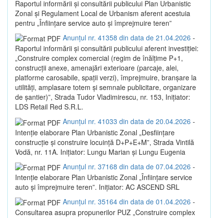
Raportul informării și consultării publicului Plan Urbanistic
Zonal și Regulament Local de Urbanism aferent acestuia
pentru „Înființare service auto și împrejmuire teren”
Anunțul nr. 41358 din data de 21.04.2026
-
Raportul informării și consultării publicului aferent investiției:
„Construire complex comercial (regim de înălțime P+1,
construcții anexe, amenajări exterioare (parcaje, alei,
platforme carosabile, spații verzi), împrejmuire, branșare la
utilități, amplasare totem și semnale publicitare, organizare
de șantier)”, Strada Tudor Vladimirescu, nr. 153, Inițiator:
LDS Retail Red S.R.L.
Anunțul nr. 41033 din data de 20.04.2026
-
Intenție elaborare Plan Urbanistic Zonal „Desființare
construcție și construire locuință D+P+E+M”, Strada Vintilă
Vodă, nr. 11A. Inițiator: Lungu Marian și Lungu Eugenia
Anunțul nr. 37168 din data de 07.04.2026
-
Intenție elaborare Plan Urbanistic Zonal „Înființare service
auto și împrejmuire teren”. Inițiator: AC ASCEND SRL
Anunțul nr. 35164 din data de 01.04.2026
-
Consultarea asupra propunerilor PUZ „Construire complex