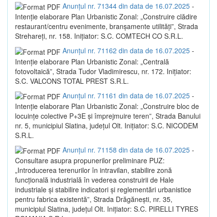
Anunțul nr. 71344 din data de 16.07.2025
-
Intenție elaborare Plan Urbanistic Zonal: „Construire clădire
restaurant/centru evenimente, branșamente utilități”, Strada
Strehareți, nr. 158. Inițiator: S.C. COMTECH CO S.R.L.
Anunțul nr. 71162 din data de 16.07.2025
-
Intenție elaborare Plan Urbanistic Zonal: „Centrală
fotovoltaică”, Strada Tudor Vladimirescu, nr. 172. Inițiator:
S.C. VALCONS TOTAL PREST S.R.L.
Anunțul nr. 71161 din data de 16.07.2025
-
Intenție elaborare Plan Urbanistic Zonal: „Construire bloc de
locuințe colective P+3E și împrejmuire teren”, Strada Banului
nr. 5, municipiul Slatina, județul Olt. Inițiator: S.C. NICODEM
S.R.L.
Anunțul nr. 71158 din data de 16.07.2025
-
Consultare asupra propunerilor preliminare PUZ:
„Introducerea terenurilor în intravilan, stabilire zonă
funcțională industrială în vederea construirii de Hale
industriale și stabilire indicatori și reglementări urbanistice
pentru fabrica existentă”, Strada Drăgănești, nr. 35,
municipiul Slatina, județul Olt. Inițiator: S.C. PIRELLI TYRES