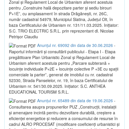
Zonal și Regulament Local de Urbanism aferent acestuia
pentru „Construire hală depozitare parter și sediu birouri
P+1E”, cu amplasament în strada Drăgănești, nr. 26C,
număr cadastral 54979, Municipiul Slatina, Județul Olt, în
baza Certificatului de Urbanism nr. 131/11.03.2025. Inițiator:
S.C. TRIO ELECTRIC S.R.L. prin reprezentant dl. Nicolae
Petrișor Claudiu
Anunțul nr. 69092 din data de 30.06.2026
-
Raportul informării și consultării publicului - Etapa I - Etapa
pregătitoare Plan Urbanistic Zonal și Regulament Local de
Urbanism aferent acestuia pentru „Parcare subterană +
locuințe individuale P+2E + locuințe colective P +3E cu spații
comerciale la parter”, generat de imobilul cu nr. cadastral
52330, Strada Panselelor, nr. 19, în baza Certificatului de
Urbanism nr. 541/30.09.2025. Inițiator: S.C. ANTHEA
EDUCATIONAL TOURISM S.R.L.
Anunțul nr. 65489 din data de 19.06.2026
-
Consultarea asupra propunerilor PUZ „Construcții, instalații
și amenajare incintă pentru dezvoltare durabilă, creștere a
eficienței energetice și reducere a consumului de resurse în
cadrul ALRO PROCESAT (modificare coeficienți urbanistici și