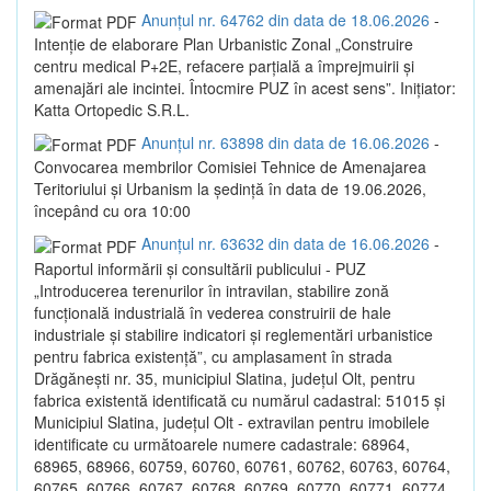
Anunțul nr. 64762 din data de 18.06.2026
-
Intenție de elaborare Plan Urbanistic Zonal „Construire
centru medical P+2E, refacere parțială a împrejmuirii și
amenajări ale incintei. Întocmire PUZ în acest sens”. Inițiator:
Katta Ortopedic S.R.L.
Anunțul nr. 63898 din data de 16.06.2026
-
Convocarea membrilor Comisiei Tehnice de Amenajarea
Teritoriului și Urbanism la ședință în data de 19.06.2026,
începând cu ora 10:00
Anunțul nr. 63632 din data de 16.06.2026
-
Raportul informării și consultării publicului - PUZ
„Introducerea terenurilor în intravilan, stabilire zonă
funcțională industrială în vederea construirii de hale
industriale și stabilire indicatori și reglementări urbanistice
pentru fabrica existență”, cu amplasament în strada
Drăgănești nr. 35, municipiul Slatina, județul Olt, pentru
fabrica existentă identificată cu numărul cadastral: 51015 și
Municipiul Slatina, județul Olt - extravilan pentru imobilele
identificate cu următoarele numere cadastrale: 68964,
68965, 68966, 60759, 60760, 60761, 60762, 60763, 60764,
60765, 60766, 60767, 60768, 60769, 60770, 60771, 60774,