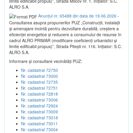
limite edificabil propus)”, Strada Milcov nr. 1. Inițiator: S.C.
ALRO S.A.
Anunțul nr. 65488 din data de 19.06.2026
-
Consultarea asupra propunerilor PUZ „Construcții, instalații
și amenajare incintă pentru dezvoltare durabilă, creștere a
eficienței energetice și reducere a consumului de resurse în
cadrul ALRO PRIMAR (modificare coeficienți urbanistici și
limite edificabil propus)”, Strada Pitești nr. 116. Inițiator: S.C.
ALRO S.A.
Informare și consultare vecinătăți PUZ:
Nr. cadastral 72750
Nr. cadastral 73000
Nr. cadastral 72735
Nr. cadastral 72751
Nr. cadastral 72818
Nr. cadastral 73006
Nr. cadastral 72924
Nr. cadastral 73009
Nr. cadastral 73018
Nr. cadastral 73011
Nr. cadastral 73004