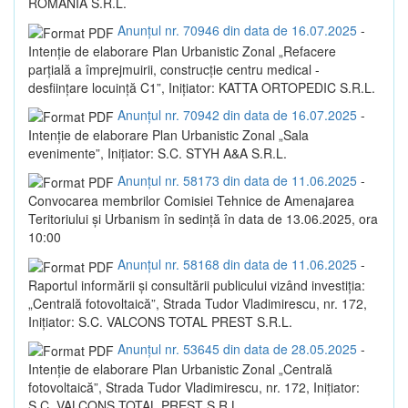
ROMANIA S.R.L.
Anunțul nr. 70946 din data de 16.07.2025
-
Intenție de elaborare Plan Urbanistic Zonal „Refacere
parțială a împrejmuirii, construcție centru medical -
desființare locuință C1”, Inițiator: KATTA ORTOPEDIC S.R.L.
Anunțul nr. 70942 din data de 16.07.2025
-
Intenție de elaborare Plan Urbanistic Zonal „Sala
evenimente”, Inițiator: S.C. STYH A&A S.R.L.
Anunțul nr. 58173 din data de 11.06.2025
-
Convocarea membrilor Comisiei Tehnice de Amenajarea
Teritoriului și Urbanism în sedință în data de 13.06.2025, ora
10:00
Anunțul nr. 58168 din data de 11.06.2025
-
Raportul informării și consultării publicului vizând investiția:
„Centrală fotovoltaică”, Strada Tudor Vladimirescu, nr. 172,
Inițiator: S.C. VALCONS TOTAL PREST S.R.L.
Anunțul nr. 53645 din data de 28.05.2025
-
Intenție de elaborare Plan Urbanistic Zonal „Centrală
fotovoltaică”, Strada Tudor Vladimirescu, nr. 172, Inițiator:
S.C. VALCONS TOTAL PREST S.R.L.