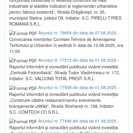
industriale și stabilire indicatori și reglementări urbanistice
pentru fabrica existentă”, Strada Drăgănești, nr. 35,
municipiul Slatina, județul Olt. Inițiator: S.C. PIRELLI TYRES
ROMANIA S.R.L.
Anunțul nr. 79859 din data de 07.08.2025
-
Convocarea membrilor Comisiei Tehnice de Amenajarea
Teritoriului și Urbanism în sedință în data de 12.08.2025, ora
11:00
Anunțul nr. 77512 din data de 01.08.2025
-
Raportul informării și consultării publicului vizând investiția:
„Centrală Fotovoltaică”, Strada Tudor Vladimirescu nr. 172,
Inițiator: S.C. VALCONS TOTAL PREST S.R.L.
Anunțul nr. 77508 din data de 01.08.2025
-
Raportul informării și consultării publicului vizând investiția:
„Construire clădire restaurant/centru evenimente,
branșamente utilități”, Strada Strehareți nr. 158, Inițiator:
S.C. COMTECH CO S.R.L.
Anunțul nr. 77498 din data de 01.08.2025
-
Raportul informării și consultării publicului vizând investiția: