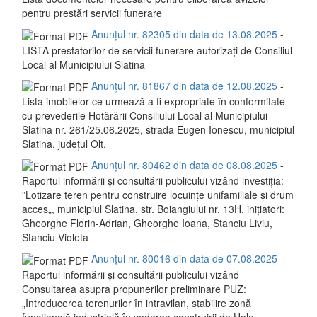
pentru prestări servicii funerare
Anunțul nr. 82305 din data de 13.08.2025
-
LISTA prestatorilor de servicii funerare autorizaţi de Consiliul
Local al Municipiului Slatina
Anunțul nr. 81867 din data de 12.08.2025
-
Lista imobilelor ce urmează a fi expropriate în conformitate
cu prevederile Hotărării Consiliului Local al Municipiului
Slatina nr. 261/25.06.2025, strada Eugen Ionescu, municipiul
Slatina, județul Olt.
Anunțul nr. 80462 din data de 08.08.2025
-
Raportul informării și consultării publicului vizând investiția:
”Lotizare teren pentru construire locuințe unifamiliale și drum
acces„, municipiul Slatina, str. Boiangiului nr. 13H, inițiatori:
Gheorghe Florin-Adrian, Gheorghe Ioana, Stanciu Liviu,
Stanciu Violeta
Anunțul nr. 80016 din data de 07.08.2025
-
Raportul informării și consultării publicului vizând
Consultarea asupra propunerilor preliminare PUZ:
„Introducerea terenurilor în intravilan, stabilire zonă
funcțională industrială în vederea construirii de Hale