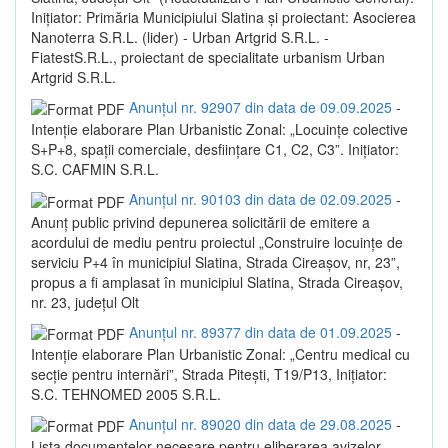
Inițiator: Primăria Municipiului Slatina și proiectant: Asocierea
Nanoterra S.R.L. (lider) - Urban Artgrid S.R.L. -
FiatestS.R.L., proiectant de specialitate urbanism Urban
Artgrid S.R.L.
Anunțul nr. 92907 din data de 09.09.2025
-
Intenție elaborare Plan Urbanistic Zonal: „Locuințe colective
S+P+8, spații comerciale, desființare C1, C2, C3”. Inițiator:
S.C. CAFMIN S.R.L.
Anunțul nr. 90103 din data de 02.09.2025
-
Anunț public privind depunerea solicitării de emitere a
acordului de mediu pentru proiectul „Construire locuințe de
serviciu P+4 în municipiul Slatina, Strada Cireașov, nr, 23”,
propus a fi amplasat în municipiul Slatina, Strada Cireașov,
nr. 23, județul Olt
Anunțul nr. 89377 din data de 01.09.2025
-
Intenție elaborare Plan Urbanistic Zonal: „Centru medical cu
secție pentru internări”, Strada Pitești, T19/P13, Inițiator:
S.C. TEHNOMED 2005 S.R.L.
Anunțul nr. 89020 din data de 29.08.2025
-
Lista documentelor necesare pentru eliberarea avizelor