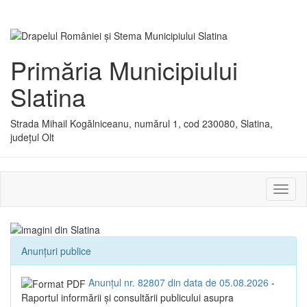
Primăria Municipiului
Slatina
Strada Mihail Kogălniceanu, numărul 1, cod 230080, Slatina,
județul Olt
Activ
sau
dezac
meniu
Anunțuri publice
Anunțul nr. 82807 din data de 05.08.2026
-
Raportul informării și consultării publicului asupra