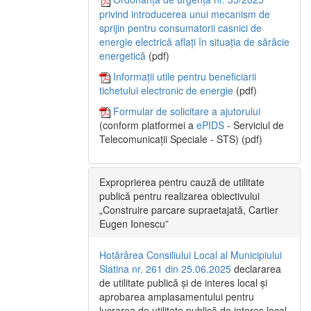
privind introducerea unui mecanism de
sprijin pentru consumatorii casnici de
energie electrică aflați în situația de sărăcie
energetică
(pdf)
Informații utile pentru beneficiarii
tichetului electronic de energie
(pdf)
Formular de solicitare a ajutorului
(conform platformei a
ePIDS
- Serviciul de
Telecomunicații Speciale - STS) (pdf)
Exproprierea pentru cauză de utilitate
publică pentru realizarea obiectivului
„Construire parcare supraetajată, Cartier
Eugen Ionescu”
Hotărârea Consiliului Local al Municipiului
Slatina nr. 261 din 25.06.2025
declararea
de utilitate publică și de interes local și
aprobarea amplasamentului pentru
lucrarea de utilitate publică de interes local