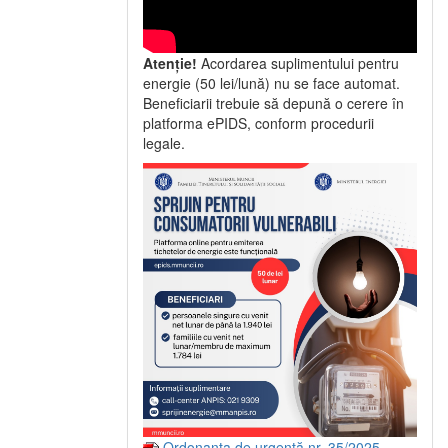
Atenție!
Acordarea suplimentului pentru
energie (50 lei/lună) nu se face automat.
Beneficiarii trebuie să depună o cerere în
platforma ePIDS, conform procedurii
legale.
Ordonanța de urgență nr. 35/2025