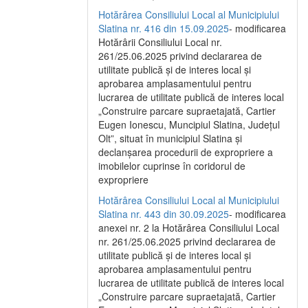
Hotărârea Consiliului Local al Municipiului
Slatina nr. 416 din 15.09.2025
- modificarea
Hotărârii Consiliului Local nr.
261/25.06.2025 privind declararea de
utilitate publică și de interes local și
aprobarea amplasamentului pentru
lucrarea de utilitate publică de interes local
„Construire parcare supraetajată, Cartier
Eugen Ionescu, Muncipiul Slatina, Județul
Olt”, situat în municipiul Slatina și
declanșarea procedurii de expropriere a
imobilelor cuprinse în coridorul de
expropriere
Hotărârea Consiliului Local al Municipiului
Slatina nr. 443 din 30.09.2025
- modificarea
anexei nr. 2 la Hotărârea Consiliului Local
nr. 261/25.06.2025 privind declararea de
utilitate publică şi de interes local şi
aprobarea amplasamentului pentru
lucrarea de utilitate publică de interes local
„Construire parcare supraetajată, Cartier