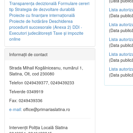
(Data publică
Transparenţa decizională
Formulare cereri
tip
Strategia de dezvoltare durabilă
Lista autoriz
Proiecte cu finanţare internaţională
(Data publică
Proiecte de hotărâre
Deschiderea
Lista autoriz
procedurii succesorale (Anexa 2)
DDI -
(Data publică
Executori judecătorești
Taxe şi impozite
online
Lista autoriz
(Data publică
Lista autoriz
Informaţii de contact
(Data publică
Strada Mihail Kogălniceanu, numărul 1,
Lista autoriz
Slatina, Olt, cod 230080
(Data publică
Telefon 0249439377, 0249439233
Telverde 0349919
Fax: 0249439336
e-mail:
office@primariaslatina.ro
Intervenții Poliția Locală Slatina