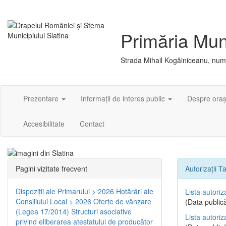
Primăria Muni
Strada Mihail Kogălniceanu, numă
Prezentare
Informații de interes public
Despre ora
Accesibilitate
Contact
Pagini vizitate frecvent
Autorizații Ta
Dispoziţii ale Primarului > 2026
Hotărâri ale
Lista autoriz
Consiliului Local > 2026
Oferte de vânzare
(Data publică
(Legea 17/2014)
Structuri asociative
Lista autoriz
privind eliberarea atestatului de producător