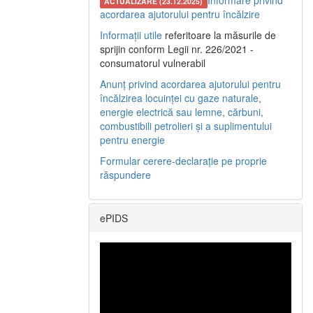
Informare privind
ACTUALIZARE (23.12.2025)
acordarea ajutorului pentru încălzire
Informații utile
referitoare la măsurile de
sprijin conform Legii nr. 226/2021 -
consumatorul vulnerabil
Anunț privind acordarea ajutorului pentru
încălzirea locuinței cu gaze naturale,
energie electrică sau lemne, cărbuni,
combustibili petrolieri și a suplimentului
pentru energie
Formular cerere-declarație pe proprie
răspundere
ePIDS