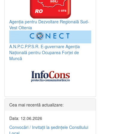
Agenția pentru Dezvoltare Regională Sud-
Vest Oltenia
A.N.P.C.P.P.S.R.
E-guvernare
Agenția
Națională pentru Ocuparea Forței de
Muncă
Cea mai recentă actualizare:
Data: 12.06.2026
Convocări / Invitaţii la şedinţele Consiliului
Local