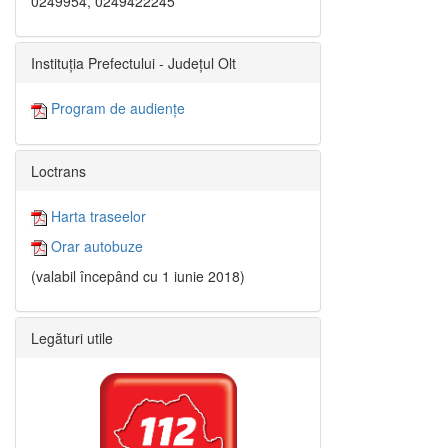
0249954, 0249422245
Instituția Prefectului - Județul Olt
Program de audiențe
Loctrans
Harta traseelor
Orar autobuze
(valabil începând cu 1 iunie 2018)
Legături utile