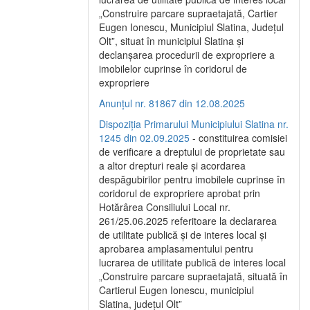
„Construire parcare supraetajată, Cartier
Eugen Ionescu, Municipiul Slatina, Județul
Olt”, situat în municipiul Slatina și
declanșarea procedurii de expropriere a
imobilelor cuprinse în coridorul de
expropriere
Anunțul nr. 81867 din 12.08.2025
Dispoziția Primarului Municipiului Slatina nr.
1245 din 02.09.2025
- constituirea comisiei
de verificare a dreptului de proprietate sau
a altor drepturi reale și acordarea
despăgubirilor pentru imobilele cuprinse în
coridorul de expropriere aprobat prin
Hotărârea Consiliului Local nr.
261/25.06.2025 referitoare la declararea
de utilitate publică și de interes local și
aprobarea amplasamentului pentru
lucrarea de utilitate publică de interes local
„Construire parcare supraetajată, situată în
Cartierul Eugen Ionescu, municipiul
Slatina, județul Olt”