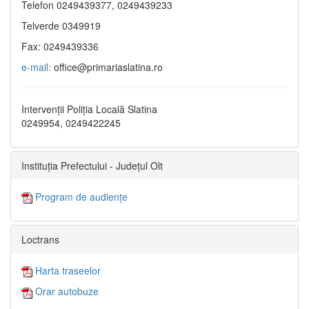
Telefon 0249439377, 0249439233
Telverde 0349919
Fax: 0249439336
e-mail:
office@primariaslatina.ro
Intervenții Poliția Locală Slatina
0249954, 0249422245
Instituția Prefectului - Județul Olt
Program de audiențe
Loctrans
Harta traseelor
Orar autobuze