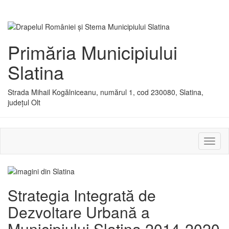
Primăria Municipiului
Slatina
Strada Mihail Kogălniceanu, numărul 1, cod 230080, Slatina,
județul Olt
Activ
sau
dezac
meniu
Strategia Integrată de
Dezvoltare Urbană a
Municipiului Slatina 2014-2020