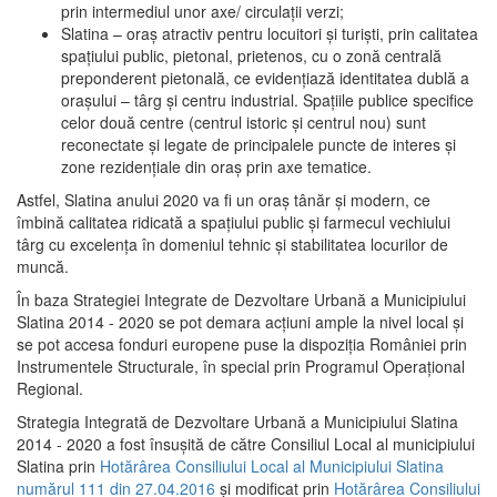
prin intermediul unor axe/ circulații verzi;
Slatina – oraş atractiv pentru locuitori şi turişti, prin calitatea
spaţiului public, pietonal, prietenos, cu o zonă centrală
preponderent pietonală, ce evidenţiază identitatea dublă a
oraşului – târg şi centru industrial. Spaţiile publice specifice
celor două centre (centrul istoric şi centrul nou) sunt
reconectate şi legate de principalele puncte de interes şi
zone rezidenţiale din oraş prin axe tematice.
Astfel, Slatina anului 2020 va fi un oraş tânăr şi modern, ce
îmbină calitatea ridicată a spaţiului public şi farmecul vechiului
târg cu excelenţa în domeniul tehnic şi stabilitatea locurilor de
muncă.
În baza Strategiei Integrate de Dezvoltare Urbană a Municipiului
Slatina 2014 - 2020 se pot demara acţiuni ample la nivel local şi
se pot accesa fonduri europene puse la dispoziţia României prin
Instrumentele Structurale, în special prin Programul Operațional
Regional.
Strategia Integrată de Dezvoltare Urbană a Municipiului Slatina
2014 - 2020 a fost însuşită de către Consiliul Local al municipiului
Slatina prin
Hotărârea Consiliului Local al Municipiului Slatina
numărul 111 din 27.04.2016
și modificat prin
Hotărârea Consiliului