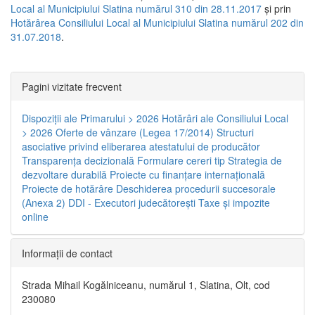
Local al Municipiului Slatina numărul 310 din 28.11.2017
și prin
Hotărârea Consiliului Local al Municipiului Slatina numărul 202 din
31.07.2018
.
Pagini vizitate frecvent
Dispoziţii ale Primarului > 2026
Hotărâri ale Consiliului Local
> 2026
Oferte de vânzare (Legea 17/2014)
Structuri
asociative privind eliberarea atestatului de producător
Transparenţa decizională
Formulare cereri tip
Strategia de
dezvoltare durabilă
Proiecte cu finanţare internaţională
Proiecte de hotărâre
Deschiderea procedurii succesorale
(Anexa 2)
DDI - Executori judecătorești
Taxe şi impozite
online
Informaţii de contact
Strada Mihail Kogălniceanu, numărul 1, Slatina, Olt, cod
230080