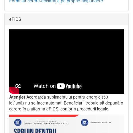
Formular cerere-declarație pe proprie răspundere
ePIDS
Atenție!
Acordarea suplimentului pentru energie (50
lei/lună) nu se face automat. Beneficiarii trebuie să depună o
cerere în platforma ePIDS, conform procedurii legale.