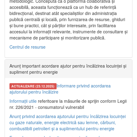
metodologic. Concepută ca o platformă colaborativă și
accesibilă, aceasta funcționează ca un hub de referință
bidirecțional, destinat atât specialiștilor din administrația
publică centrală și locală, prin furnizarea de resurse, ghiduri
și bune practici, cât și părților interesate, prin facilitarea
accesului la informații relevante, instrumente de consultare și
mecanisme de participare și monitorizare publică.
Centrul de resurse
Anunț important acordare ajutor pentru încălzirea locuinței și
supliment pentru energie
Informare privind acordarea
ACTUALIZARE (23.12.2025)
ajutorului pentru încălzire
Informații utile
referitoare la măsurile de sprijin conform Legii
nr. 226/2021 - consumatorul vulnerabil
Anunț privind acordarea ajutorului pentru încălzirea locuinței
cu gaze naturale, energie electrică sau lemne, cărbuni,
combustibili petrolieri și a suplimentului pentru energie