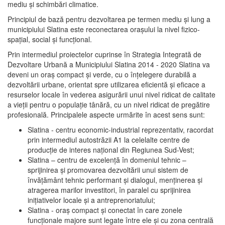
mediu şi schimbări climatice.
Principiul de bază pentru dezvoltarea pe termen mediu şi lung a
municipiului Slatina este reconectarea oraşului la nivel fizico-
spaţial, social şi funcţional.
Prin intermediul proiectelor cuprinse în Strategia Integrată de
Dezvoltare Urbană a Municipiului Slatina 2014 - 2020 Slatina va
deveni un oraş compact şi verde, cu o înţelegere durabilă a
dezvoltării urbane, orientat spre utilizarea eficientă şi eficace a
resurselor locale în vederea asigurării unui nivel ridicat de calitate
a vieţii pentru o populaţie tânără, cu un nivel ridicat de pregătire
profesională. Principalele aspecte urmărite în acest sens sunt:
Slatina - centru economic-industrial reprezentativ, racordat
prin intermediul autostrăzii A1 la celelalte centre de
producţie de interes naţional din Regiunea Sud-Vest;
Slatina – centru de excelenţă în domeniul tehnic –
sprijinirea şi promovarea dezvoltării unui sistem de
învăţământ tehnic performant şi dialogul, menţinerea şi
atragerea marilor investitori, în paralel cu sprijinirea
iniţiativelor locale şi a antreprenoriatului;
Slatina - oraş compact şi conectat în care zonele
funcţionale majore sunt legate între ele şi cu zona centrală