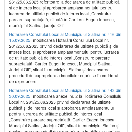
261/25.06.2025 referitoare la declararea de utilitate publică
și de interes local și aprobarea amplasamentului pentru
lucrarea de utilitate publică de interes local „Construire
parcare supraetajată, situată în Cartierul Eugen Ionescu,
municipiul Slatina, județul Olt”
Hotărârea Consiliului Local al Municipiului Slatina nr. 416 din
15.09.2025
- modificarea Hotărârii Consiliului Local nr.
261/25.06.2025 privind declararea de utilitate publică și de
interes local și aprobarea amplasamentului pentru lucrarea
de utilitate publică de interes local „Construire parcare
supraetajată, Cartier Eugen Ionescu, Muncipiul Slatina,
Județul Olt”, situat în municipiul Slatina și declanșarea
procedurii de expropriere a imobilelor cuprinse în coridorul
de expropriere
Hotărârea Consiliului Local al Municipiului Slatina nr. 443 din
30.09.2025
- modificarea anexei nr. 2 la Hotărârea Consiliului
Local nr. 261/25.06.2025 privind declararea de utilitate
publică şi de interes local şi aprobarea amplasamentului
pentru lucrarea de utilitate publică de interes local
„Construire parcare supraetajată, Cartier Eugen Ionescu,
Muncipiul Slatina, Judeţul Olt”, situat în municipiul Slatina şi
declanşarea procedurii de expropriere a imobilelor cuprinse