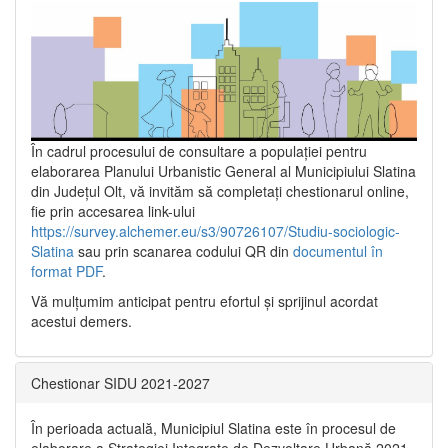
În cadrul procesului de consultare a populaţiei pentru
elaborarea Planului Urbanistic General al Municipiului Slatina
din Județul Olt, vă invităm să completați chestionarul online,
fie prin accesarea link-ului
https://survey.alchemer.eu/s3/90726107/Studiu-sociologic-
Slatina
sau prin scanarea codului QR din
documentul în
format PDF
.
Vă mulţumim anticipat pentru efortul şi sprijinul acordat
acestui demers.
Chestionar SIDU 2021-2027
În perioada actuală, Municipiul Slatina este în procesul de
elaborare a Strategiei Integrate de Dezvoltare Urbană 2021‐