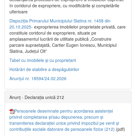
în coridorul de expropriere, cu modificările şi completările
ulterioare
Dispoziția Primarului Municipiului Slatina nr. 1458 din
20.10.2025
- exproprierea imobilelor proprietate privată, care
constituie coridorul de expropriere, situate pe
amplasamentul lucrării de utilitate publică „Construire
parcare supraetajată, Cartier Eugen Ionescu, Municipiul
Slatina, Județul Olt”
Tabel cu imobilele și cu proprietarii
Hotărâri de stabilire a despăgubirilor
Anunțul nr. 18594/24.02.2026
Anunț - Declarația unică 212
Persoanele desemnate pentru acordarea asistenței
privind completarea și/sau depunerea, precum și
transmiterea declarației unice privind impozitul pe venit și
contribuțiile sociale datorare de persoanele fizice (212)
(pdf)