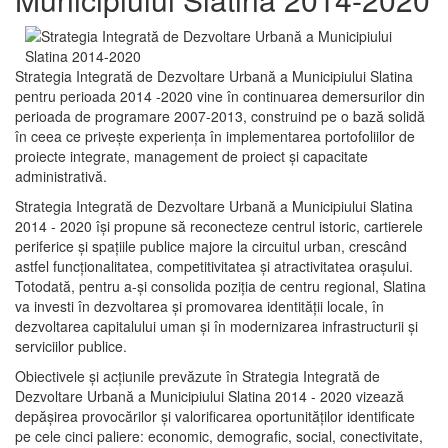
Strategia Integrată de Dezvoltare Urbană a Municipiului Slatina
pentru perioada 2014 -2020 vine în continuarea demersurilor din
perioada de programare 2007-2013, construind pe o bază solidă
în ceea ce priveşte experienţa în implementarea portofoliilor de
proiecte integrate, management de proiect și capacitate
administrativă.
Strategia Integrată de Dezvoltare Urbană a Municipiului Slatina
2014 - 2020 își propune să reconecteze centrul istoric, cartierele
periferice şi spaţiile publice majore la circuitul urban, crescând
astfel funcţionalitatea, competitivitatea şi atractivitatea oraşului.
Totodată, pentru a-şi consolida poziţia de centru regional, Slatina
va investi în dezvoltarea şi promovarea identităţii locale, în
dezvoltarea capitalului uman şi în modernizarea infrastructurii şi
serviciilor publice.
Obiectivele şi acţiunile prevăzute în Strategia Integrată de
Dezvoltare Urbană a Municipiului Slatina 2014 - 2020 vizează
depășirea provocărilor şi valorificarea oportunităţilor identificate
pe cele cinci paliere: economic, demografic, social, conectivitate,