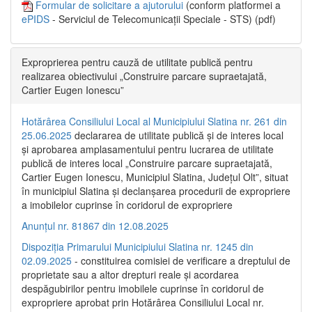
Formular de solicitare a ajutorului
(conform platformei a
ePIDS
- Serviciul de Telecomunicații Speciale - STS) (pdf)
Exproprierea pentru cauză de utilitate publică pentru
realizarea obiectivului „Construire parcare supraetajată,
Cartier Eugen Ionescu”
Hotărârea Consiliului Local al Municipiului Slatina nr. 261 din
25.06.2025
declararea de utilitate publică și de interes local
și aprobarea amplasamentului pentru lucrarea de utilitate
publică de interes local „Construire parcare supraetajată,
Cartier Eugen Ionescu, Municipiul Slatina, Județul Olt”, situat
în municipiul Slatina și declanșarea procedurii de expropriere
a imobilelor cuprinse în coridorul de expropriere
Anunțul nr. 81867 din 12.08.2025
Dispoziția Primarului Municipiului Slatina nr. 1245 din
02.09.2025
- constituirea comisiei de verificare a dreptului de
proprietate sau a altor drepturi reale și acordarea
despăgubirilor pentru imobilele cuprinse în coridorul de
expropriere aprobat prin Hotărârea Consiliului Local nr.