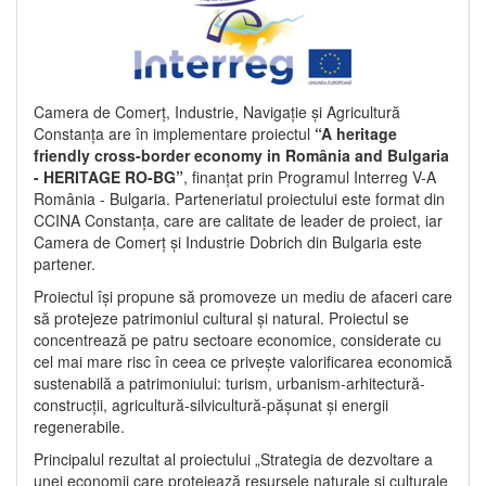
Camera de Comerț, Industrie, Navigație și Agricultură
Constanța are în implementare proiectul
“A heritage
friendly cross-border economy in România and Bulgaria
- HERITAGE RO-BG”
, finanțat prin Programul Interreg V-A
România - Bulgaria. Parteneriatul proiectului este format din
CCINA Constanța, care are calitate de leader de proiect, iar
Camera de Comerț și Industrie Dobrich din Bulgaria este
partener.
Proiectul își propune să promoveze un mediu de afaceri care
să protejeze patrimoniul cultural și natural. Proiectul se
concentrează pe patru sectoare economice, considerate cu
cel mai mare risc în ceea ce privește valorificarea economică
sustenabilă a patrimoniului: turism, urbanism-arhitectură-
construcții, agricultură-silvicultură-pășunat și energii
regenerabile.
Principalul rezultat al proiectului „Strategia de dezvoltare a
unei economii care protejează resursele naturale și culturale