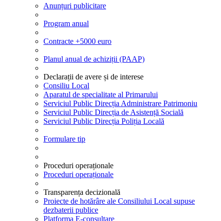
Anunțuri publicitare
Program anual
Contracte +5000 euro
Planul anual de achiziții (PAAP)
Declarații de avere și de interese
Consiliu Local
Aparatul de specialitate al Primarului
Serviciul Public Direcția Administrare Patrimoniu
Serviciul Public Direcția de Asistență Socială
Serviciul Public Direcția Poliția Locală
Formulare tip
Proceduri operaționale
Proceduri operaționale
Transparența decizională
Proiecte de hotărâre ale Consiliului Local supuse
dezbaterii publice
Platforma E-consultare