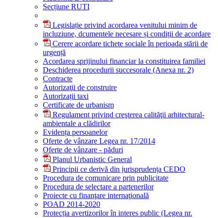
Secțiune RUTI
Legislație privind acordarea venitului minim de
incluziune, dcumentele necesare și condiții de acordare
Cerere acordare tichete sociale în perioada stării de
urgență
Acordarea sprijinului financiar la constituirea familiei
Deschiderea procedurii succesorale (Anexa nr. 2)
Contracte
Autorizaţii de construire
Autorizații taxi
Certificate de urbanism
Regulament privind creşterea calităţii arhitectural-
ambientale a clădirilor
Evidența persoanelor
Oferte de vânzare Legea nr. 17/2014
Oferte de vânzare - păduri
Planul Urbanistic General
Principii ce derivă din jurisprudența CEDO
Procedura de comunicare prin publicitate
Procedura de selectare a partenerilor
Proiecte cu finanţare internaţională
POAD 2014-2020
Protecția avertizorilor în interes public (Legea nr.