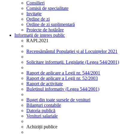
Consilieri
Comisii de specialitate
Invitație
Ordine de zi
Ordine de zi suplimentară
Proiecte de hotărâre
Informații de interes public
RAPL2021
Recensământul Populației și al Locuințelor 2021
Solicitare informații. Legislație (Legea 544/2001)
Raport de aplicare a Legii nr. 544/2001
Raport de aplicare a Legii nr. 52/2003
Raport de activitate
Buletinul informativ (Legea 544/2001)
Buget din toate sursele de venituri
Bilanțuri contabile
Datoria publică
Venituri salariale
Achiziții publice