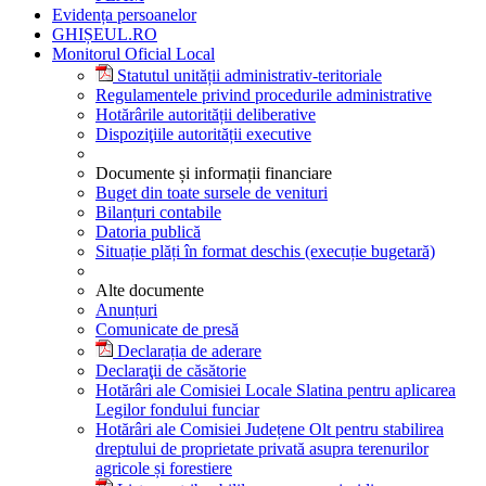
Evidența persoanelor
GHIȘEUL.RO
Monitorul Oficial Local
Statutul unității administrativ-teritoriale
Regulamentele privind procedurile administrative
Hotărârile autorității deliberative
Dispoziţiile autorității executive
Documente și informații financiare
Buget din toate sursele de venituri
Bilanțuri contabile
Datoria publică
Situație plăți în format deschis (execuție bugetară)
Alte documente
Anunțuri
Comunicate de presă
Declarația de aderare
Declaraţii de căsătorie
Hotărâri ale Comisiei Locale Slatina pentru aplicarea
Legilor fondului funciar
Hotărâri ale Comisiei Județene Olt pentru stabilirea
dreptului de proprietate privată asupra terenurilor
agricole și forestiere