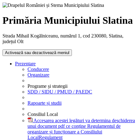
Primăria Municipiului Slatina
Strada Mihail Kogălniceanu, numărul 1, cod 230080, Slatina,
județul Olt
Activează sau dezactivează meniul
Prezentare
Conducere
Organizare
Programe și strategii
SDD / SIDU / PMUD / PAEDC
Rapoarte și studii
Consiliul Local
Accesarea acestei legături va determina deschiderea
unui document pdf ce conține Regulamentul de
organizare și funcționare a Consiliului
Local
Regulament