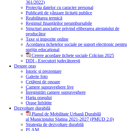
361/2022)
Protecția datelor cu caracter personal
Publicații de vânzare licitații publice
Reabilitarea termică
Regimul finanțărilor nerambursabile
Structuri asociative privind eliberarea atestatului de
producător
Taxe şi impozite online
Acordarea tichetelor sociale pe suport electronic pentru
sprijin educațional
Cerere acordare tichete sociale Crăciun 2025
DDI - Executori judecătorești
Despre oraș
Istoric şi prezentare
Galerie foto
Cetățeni de onoare
Camere supraveghere live
Înregistrări camere supraveghere
Harta oraşului
Oraşe înfrăţite
Dezvoltare durabilă
Planul de Mobilitate Urbană Durabilă
al Municipiului Slatina 2021-2027 (PMUD 2.0)
Strategia de dezvoltare durabilă
PLAM