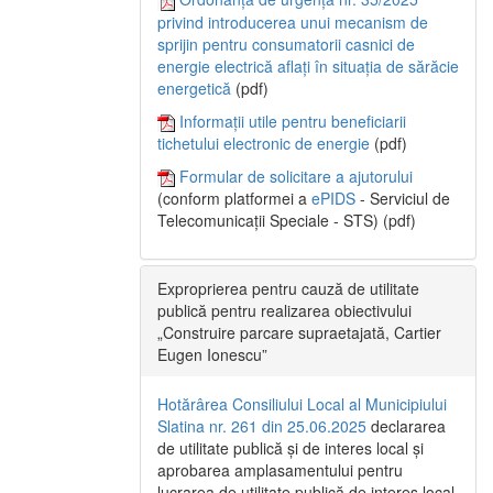
privind introducerea unui mecanism de
sprijin pentru consumatorii casnici de
energie electrică aflați în situația de sărăcie
energetică
(pdf)
Informații utile pentru beneficiarii
tichetului electronic de energie
(pdf)
Formular de solicitare a ajutorului
(conform platformei a
ePIDS
- Serviciul de
Telecomunicații Speciale - STS) (pdf)
Exproprierea pentru cauză de utilitate
publică pentru realizarea obiectivului
„Construire parcare supraetajată, Cartier
Eugen Ionescu”
Hotărârea Consiliului Local al Municipiului
Slatina nr. 261 din 25.06.2025
declararea
de utilitate publică și de interes local și
aprobarea amplasamentului pentru
lucrarea de utilitate publică de interes local