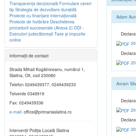
Transparenţa decizională
Formulare cereri
tip
Strategia de dezvoltare durabilă
Proiecte cu finanţare internaţională
Adam Aur
Proiecte de hotărâre
Deschiderea
procedurii succesorale (Anexa 2)
DDI -
Executori judecătorești
Taxe şi impozite
Declara
online
20
Declaraţ
Informaţii de contact
20
Strada Mihail Kogălniceanu, numărul 1,
Slatina, Olt, cod 230080
Avram Silv
Telefon 0249439377, 0249439233
Telverde 0349919
Declara
Fax: 0249439336
20
e-mail:
office@primariaslatina.ro
Declaraţ
20
Intervenții Poliția Locală Slatina