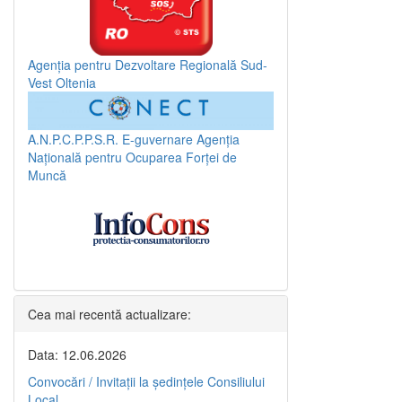
Agenția pentru Dezvoltare Regională Sud-
Vest Oltenia
A.N.P.C.P.P.S.R.
E-guvernare
Agenția
Națională pentru Ocuparea Forței de
Muncă
Cea mai recentă actualizare:
Data: 12.06.2026
Convocări / Invitaţii la şedinţele Consiliului
Local