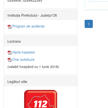
0249954, 0249422245
Instituția Prefectului - Județul Olt
1
Program de audiențe
Loctrans
Harta traseelor
Orar autobuze
(valabil începând cu 1 iunie 2018)
Legături utile