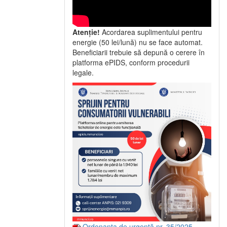
Atenție!
Acordarea suplimentului pentru
energie (50 lei/lună) nu se face automat.
Beneficiarii trebuie să depună o cerere în
platforma ePIDS, conform procedurii
legale.
Ordonanța de urgență nr. 35/2025