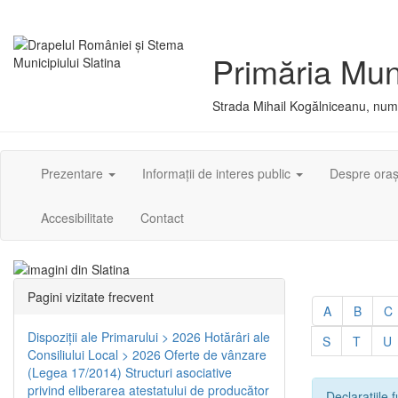
Primăria Muni
Strada Mihail Kogălniceanu, numă
Prezentare
Informații de interes public
Despre ora
Accesibilitate
Contact
Pagini vizitate frecvent
A
B
C
Dispoziţii ale Primarului > 2026
Hotărâri ale
S
T
U
Consiliului Local > 2026
Oferte de vânzare
(Legea 17/2014)
Structuri asociative
privind eliberarea atestatului de producător
Declarațiile f