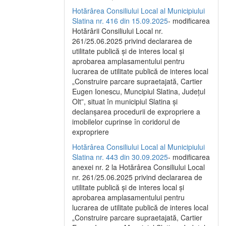
Hotărârea Consiliului Local al Municipiului
Slatina nr. 416 din 15.09.2025
- modificarea
Hotărârii Consiliului Local nr.
261/25.06.2025 privind declararea de
utilitate publică și de interes local și
aprobarea amplasamentului pentru
lucrarea de utilitate publică de interes local
„Construire parcare supraetajată, Cartier
Eugen Ionescu, Muncipiul Slatina, Județul
Olt”, situat în municipiul Slatina și
declanșarea procedurii de expropriere a
imobilelor cuprinse în coridorul de
expropriere
Hotărârea Consiliului Local al Municipiului
Slatina nr. 443 din 30.09.2025
- modificarea
anexei nr. 2 la Hotărârea Consiliului Local
nr. 261/25.06.2025 privind declararea de
utilitate publică şi de interes local şi
aprobarea amplasamentului pentru
lucrarea de utilitate publică de interes local
„Construire parcare supraetajată, Cartier