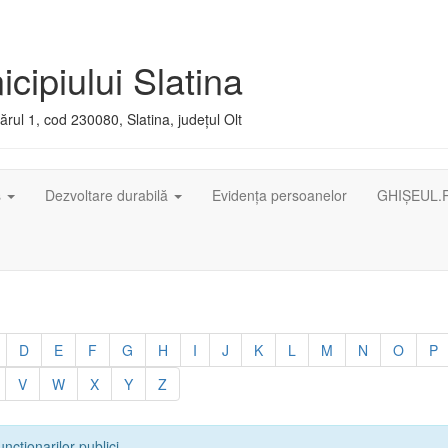
cipiului Slatina
rul 1, cod 230080, Slatina, județul Olt
ș
Dezvoltare durabilă
Evidența persoanelor
GHIȘEUL.
D
E
F
G
H
I
J
K
L
M
N
O
P
V
W
X
Y
Z
uncționarilor publici