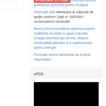
Informare privind
ACTUALIZARE (23.12.2025)
acordarea ajutorului pentru încălzire
Informații utile
referitoare la măsurile de
sprijin conform Legii nr. 226/2021 -
consumatorul vulnerabil
Anunț privind acordarea ajutorului pentru
încălzirea locuinței cu gaze naturale,
energie electrică sau lemne, cărbuni,
combustibili petrolieri și a suplimentului
pentru energie
Formular cerere-declarație pe proprie
răspundere
ePIDS