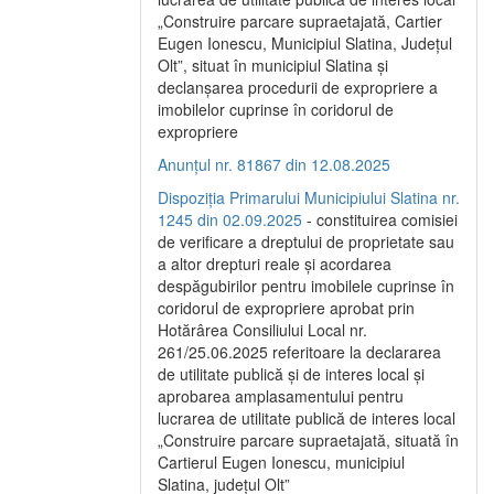
„Construire parcare supraetajată, Cartier
Eugen Ionescu, Municipiul Slatina, Județul
Olt”, situat în municipiul Slatina și
declanșarea procedurii de expropriere a
imobilelor cuprinse în coridorul de
expropriere
Anunțul nr. 81867 din 12.08.2025
Dispoziția Primarului Municipiului Slatina nr.
1245 din 02.09.2025
- constituirea comisiei
de verificare a dreptului de proprietate sau
a altor drepturi reale și acordarea
despăgubirilor pentru imobilele cuprinse în
coridorul de expropriere aprobat prin
Hotărârea Consiliului Local nr.
261/25.06.2025 referitoare la declararea
de utilitate publică și de interes local și
aprobarea amplasamentului pentru
lucrarea de utilitate publică de interes local
„Construire parcare supraetajată, situată în
Cartierul Eugen Ionescu, municipiul
Slatina, județul Olt”