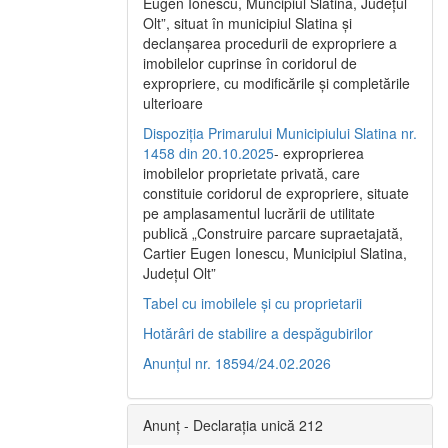
Eugen Ionescu, Muncipiul Slatina, Judeţul
Olt”, situat în municipiul Slatina şi
declanşarea procedurii de expropriere a
imobilelor cuprinse în coridorul de
expropriere, cu modificările şi completările
ulterioare
Dispoziția Primarului Municipiului Slatina nr.
1458 din 20.10.2025
- exproprierea
imobilelor proprietate privată, care
constituie coridorul de expropriere, situate
pe amplasamentul lucrării de utilitate
publică „Construire parcare supraetajată,
Cartier Eugen Ionescu, Municipiul Slatina,
Județul Olt”
Tabel cu imobilele și cu proprietarii
Hotărâri de stabilire a despăgubirilor
Anunțul nr. 18594/24.02.2026
Anunț - Declarația unică 212