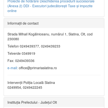
Proiecte de hotărâre
Deschiderea procedurii succesorale
(Anexa 2)
DDI - Executori judecătorești
Taxe şi impozite
online
Informaţii de contact
Strada Mihail Kogălniceanu, numărul 1, Slatina, Olt, cod
230080
Telefon 0249439377, 0249439233
Telverde 0349919
Fax: 0249439336
e-mail:
office@primariaslatina.ro
Intervenții Poliția Locală Slatina
0249954, 0249422245
Instituția Prefectului - Județul Olt