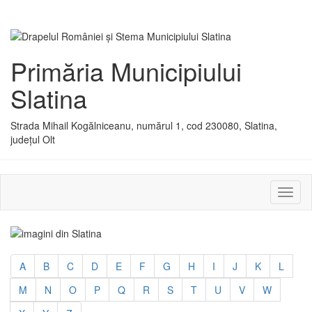
Primăria Municipiului
Slatina
Strada Mihail Kogălniceanu, numărul 1, cod 230080, Slatina,
județul Olt
Activ
sau
dezac
meniu
A
B
C
D
E
F
G
H
I
J
K
L
M
N
O
P
Q
R
S
T
U
V
W