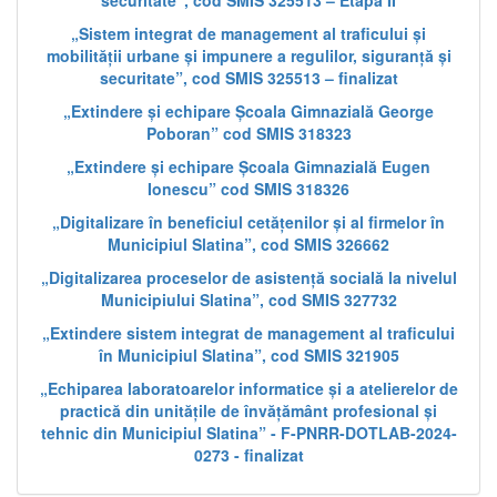
securitate”, cod SMIS 325513 – Etapa II
„Sistem integrat de management al traficului și
mobilității urbane și impunere a regulilor, siguranță și
securitate”, cod SMIS 325513 – finalizat
„Extindere și echipare Școala Gimnazială George
Poboran” cod SMIS 318323
„Extindere și echipare Școala Gimnazială Eugen
Ionescu” cod SMIS 318326
„Digitalizare în beneficiul cetățenilor și al firmelor în
Municipiul Slatina”, cod SMIS 326662
„Digitalizarea proceselor de asistență socială la nivelul
Municipiului Slatina”, cod SMIS 327732
„Extindere sistem integrat de management al traficului
în Municipiul Slatina”, cod SMIS 321905
„Echiparea laboratoarelor informatice și a atelierelor de
practică din unitățile de învățământ profesional și
tehnic din Municipiul Slatina” - F-PNRR-DOTLAB-2024-
0273 - finalizat