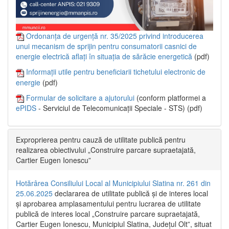
Ordonanța de urgență nr. 35/2025 privind introducerea
unui mecanism de sprijin pentru consumatorii casnici de
energie electrică aflați în situația de sărăcie energetică
(pdf)
Informații utile pentru beneficiarii tichetului electronic de
energie
(pdf)
Formular de solicitare a ajutorului
(conform platformei a
ePIDS
- Serviciul de Telecomunicații Speciale - STS) (pdf)
Exproprierea pentru cauză de utilitate publică pentru
realizarea obiectivului „Construire parcare supraetajată,
Cartier Eugen Ionescu”
Hotărârea Consiliului Local al Municipiului Slatina nr. 261 din
25.06.2025
declararea de utilitate publică și de interes local
și aprobarea amplasamentului pentru lucrarea de utilitate
publică de interes local „Construire parcare supraetajată,
Cartier Eugen Ionescu, Municipiul Slatina, Județul Olt”, situat