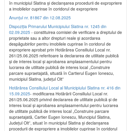
în municipiul Slatina și declanșarea procedurii de expropriere
a imobilelor cuprinse în coridorul de expropriere
Anunțul nr. 81867 din 12.08.2025
Dispoziția Primarului Municipiului Slatina nr. 1245 din
02.09.2025
- constituirea comisiei de verificare a dreptului de
proprietate sau a altor drepturi reale și acordarea
despăgubirilor pentru imobilele cuprinse în coridorul de
expropriere aprobat prin Hotărârea Consiliului Local nr.
261/25.06.2025 referitoare la declararea de utilitate publică
și de interes local și aprobarea amplasamentului pentru
lucrarea de utilitate publică de interes local „Construire
parcare supraetajată, situată în Cartierul Eugen Ionescu,
municipiul Slatina, județul Olt”
Hotărârea Consiliului Local al Municipiului Slatina nr. 416 din
15.09.2025
- modificarea Hotărârii Consiliului Local nr.
261/25.06.2025 privind declararea de utilitate publică și de
interes local și aprobarea amplasamentului pentru lucrarea
de utilitate publică de interes local „Construire parcare
supraetajată, Cartier Eugen Ionescu, Muncipiul Slatina,
Județul Olt”, situat în municipiul Slatina și declanșarea
procedurii de expropriere a imobilelor cuprinse în coridorul