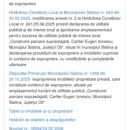
de expropriere
Hotărârea Consiliului Local al Municipiului Slatina nr. 443 din
30.09.2025
- modificarea anexei nr. 2 la Hotărârea Consiliului
Local nr. 261/25.06.2025 privind declararea de utilitate
publică şi de interes local şi aprobarea amplasamentului
pentru lucrarea de utilitate publică de interes local
„Construire parcare supraetajată, Cartier Eugen Ionescu,
Muncipiul Slatina, Judeţul Olt”, situat în municipiul Slatina şi
declanşarea procedurii de expropriere a imobilelor cuprinse
în coridorul de expropriere, cu modificările şi completările
ulterioare
Dispoziția Primarului Municipiului Slatina nr. 1458 din
20.10.2025
- exproprierea imobilelor proprietate privată, care
constituie coridorul de expropriere, situate pe
amplasamentul lucrării de utilitate publică „Construire
parcare supraetajată, Cartier Eugen Ionescu, Municipiul
Slatina, Județul Olt”
Tabel cu imobilele și cu proprietarii
Hotărâri de stabilire a despăgubirilor
Anunțul nr. 18594/24.02.2026