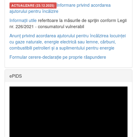
Informare privind acordarea
ACTUALIZARE (23.12.2025)
ajutorului pentru încălzire
Informații utile
referitoare la măsurile de sprijin conform Legii
nr. 226/2021 - consumatorul vulnerabil
Anunț privind acordarea ajutorului pentru încălzirea locuinței
cu gaze naturale, energie electrică sau lemne, cărbuni,
combustibili petrolieri și a suplimentului pentru energie
Formular cerere-declarație pe proprie răspundere
ePIDS