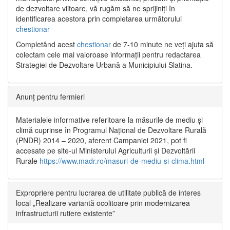
de dezvoltare viitoare, vă rugăm să ne sprijiniți în
identificarea acestora prin completarea următorului
chestionar
Completând acest
chestionar
de 7-10 minute ne veți ajuta să
colectam cele mai valoroase informații pentru redactarea
Strategiei de Dezvoltare Urbană a Municipiului Slatina.
Anunț pentru fermieri
Materialele informative referitoare la măsurile de mediu și
climă cuprinse în Programul Național de Dezvoltare Rurală
(PNDR) 2014 – 2020, aferent Campaniei 2021, pot fi
accesate pe site-ul Ministerului Agriculturii și Dezvoltării
Rurale
https://www.madr.ro/masuri-de-mediu-si-clima.html
Expropriere pentru lucrarea de utilitate publică de interes
local „Realizare variantă ocolitoare prin modernizarea
infrastructurii rutiere existente”