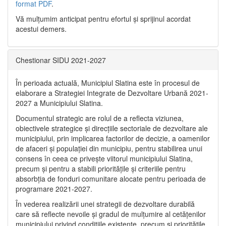
format PDF
.
Vă mulţumim anticipat pentru efortul şi sprijinul acordat
acestui demers.
Chestionar SIDU 2021-2027
În perioada actuală, Municipiul Slatina este în procesul de
elaborare a Strategiei Integrate de Dezvoltare Urbană 2021‐
2027 a Municipiului Slatina.
Documentul strategic are rolul de a reflecta viziunea,
obiectivele strategice și direcțiile sectoriale de dezvoltare ale
municipiului, prin implicarea factorilor de decizie, a oamenilor
de afaceri și populației din municipiu, pentru stabilirea unui
consens în ceea ce privește viitorul municipiului Slatina,
precum și pentru a stabili prioritățile și criteriile pentru
absorbția de fonduri comunitare alocate pentru perioada de
programare 2021-2027.
În vederea realizării unei strategii de dezvoltare durabilă
care să reflecte nevoile și gradul de mulțumire al cetățenilor
municipiului privind condițiile existente, precum și prioritățile