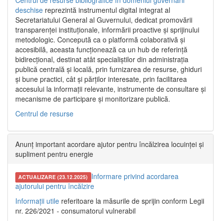
Centrul de resurse bibliografice în domeniul guvernării
deschise
reprezintă instrumentul digital integrat al
Secretariatului General al Guvernului, dedicat promovării
transparenței instituționale, informării proactive și sprijinului
metodologic. Concepută ca o platformă colaborativă și
accesibilă, aceasta funcționează ca un hub de referință
bidirecțional, destinat atât specialiștilor din administrația
publică centrală și locală, prin furnizarea de resurse, ghiduri
și bune practici, cât și părților interesate, prin facilitarea
accesului la informații relevante, instrumente de consultare și
mecanisme de participare și monitorizare publică.
Centrul de resurse
Anunț important acordare ajutor pentru încălzirea locuinței și
supliment pentru energie
Informare privind acordarea
ACTUALIZARE (23.12.2025)
ajutorului pentru încălzire
Informații utile
referitoare la măsurile de sprijin conform Legii
nr. 226/2021 - consumatorul vulnerabil