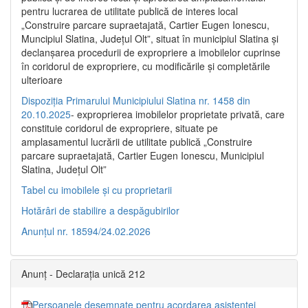
pentru lucrarea de utilitate publică de interes local
„Construire parcare supraetajată, Cartier Eugen Ionescu,
Muncipiul Slatina, Judeţul Olt”, situat în municipiul Slatina şi
declanşarea procedurii de expropriere a imobilelor cuprinse
în coridorul de expropriere, cu modificările şi completările
ulterioare
Dispoziția Primarului Municipiului Slatina nr. 1458 din
20.10.2025
- exproprierea imobilelor proprietate privată, care
constituie coridorul de expropriere, situate pe
amplasamentul lucrării de utilitate publică „Construire
parcare supraetajată, Cartier Eugen Ionescu, Municipiul
Slatina, Județul Olt”
Tabel cu imobilele și cu proprietarii
Hotărâri de stabilire a despăgubirilor
Anunțul nr. 18594/24.02.2026
Anunț - Declarația unică 212
Persoanele desemnate pentru acordarea asistenței