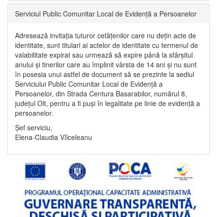
Serviciul Public Comunitar Local de Evidență a Persoanelor
Adresează invitația tuturor cetățenilor care nu dețin acte de
identitate, sunt titulari ai actelor de identitate cu termenul de
valabilitate expirat sau urmează să expire până la sfârșitul
anului și tinerilor care au împlinit vârsta de 14 ani și nu sunt
în posesia unui astfel de document să se prezinte la sediul
Serviciului Public Comunitar Local de Evidență a
Persoanelor, din Strada Centura Basarabilor, numărul 8,
județul Olt, pentru a fi puși în legalitate pe linie de evidență a
persoanelor.
Șef serviciu,
Elena-Claudia Vîlceleanu