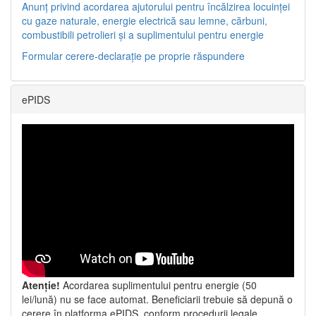
Anunț privind acordarea ajutorului pentru încălzirea locuinței
cu gaze naturale, energie electrică sau lemne, cărbuni,
combustibili petrolieri și a suplimentului pentru energie
Formular cerere-declarație pe proprie răspundere
ePIDS
Atenție!
Acordarea suplimentului pentru energie (50
lei/lună) nu se face automat. Beneficiarii trebuie să depună o
cerere în platforma ePIDS, conform procedurii legale.