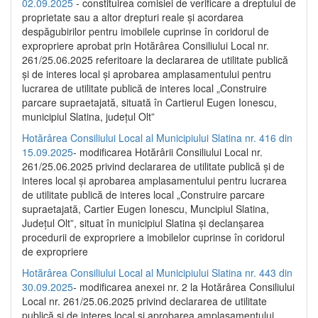
02.09.2025
- constituirea comisiei de verificare a dreptului de
proprietate sau a altor drepturi reale și acordarea
despăgubirilor pentru imobilele cuprinse în coridorul de
expropriere aprobat prin Hotărârea Consiliului Local nr.
261/25.06.2025 referitoare la declararea de utilitate publică
și de interes local și aprobarea amplasamentului pentru
lucrarea de utilitate publică de interes local „Construire
parcare supraetajată, situată în Cartierul Eugen Ionescu,
municipiul Slatina, județul Olt”
Hotărârea Consiliului Local al Municipiului Slatina nr. 416 din
15.09.2025
- modificarea Hotărârii Consiliului Local nr.
261/25.06.2025 privind declararea de utilitate publică și de
interes local și aprobarea amplasamentului pentru lucrarea
de utilitate publică de interes local „Construire parcare
supraetajată, Cartier Eugen Ionescu, Muncipiul Slatina,
Județul Olt”, situat în municipiul Slatina și declanșarea
procedurii de expropriere a imobilelor cuprinse în coridorul
de expropriere
Hotărârea Consiliului Local al Municipiului Slatina nr. 443 din
30.09.2025
- modificarea anexei nr. 2 la Hotărârea Consiliului
Local nr. 261/25.06.2025 privind declararea de utilitate
publică şi de interes local şi aprobarea amplasamentului