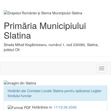
Primăria Municipiului
Slatina
Strada Mihail Kogălniceanu, numărul 1, cod 230080, Slatina,
județul Olt
Activ
sau
dezac
meniu
Hotărâri ale Comisiei Locale Slatina pentru aplicarea Legilor
fondului funciar
Hotărârea nr.
11/12.06.2026