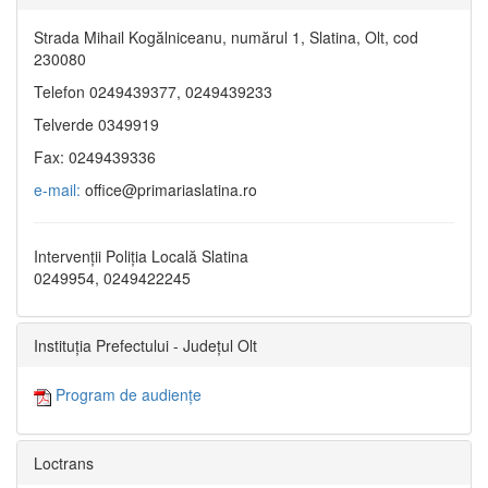
Strada Mihail Kogălniceanu, numărul 1, Slatina, Olt, cod
230080
Telefon 0249439377, 0249439233
Telverde 0349919
Fax: 0249439336
e-mail:
office@primariaslatina.ro
Intervenții Poliția Locală Slatina
0249954, 0249422245
Instituția Prefectului - Județul Olt
Program de audiențe
Loctrans