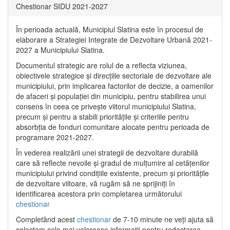
Chestionar SIDU 2021-2027
În perioada actuală, Municipiul Slatina este în procesul de
elaborare a Strategiei Integrate de Dezvoltare Urbană 2021‐
2027 a Municipiului Slatina.
Documentul strategic are rolul de a reflecta viziunea,
obiectivele strategice și direcțiile sectoriale de dezvoltare ale
municipiului, prin implicarea factorilor de decizie, a oamenilor
de afaceri și populației din municipiu, pentru stabilirea unui
consens în ceea ce privește viitorul municipiului Slatina,
precum și pentru a stabili prioritățile și criteriile pentru
absorbția de fonduri comunitare alocate pentru perioada de
programare 2021-2027.
În vederea realizării unei strategii de dezvoltare durabilă
care să reflecte nevoile și gradul de mulțumire al cetățenilor
municipiului privind condițiile existente, precum și prioritățile
de dezvoltare viitoare, vă rugăm să ne sprijiniți în
identificarea acestora prin completarea următorului
chestionar
Completând acest
chestionar
de 7-10 minute ne veți ajuta să
colectam cele mai valoroase informații pentru redactarea