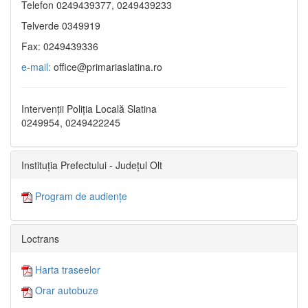
Telefon 0249439377, 0249439233
Telverde 0349919
Fax: 0249439336
e-mail:
office@primariaslatina.ro
Intervenții Poliția Locală Slatina
0249954, 0249422245
Instituția Prefectului - Județul Olt
Program de audiențe
Loctrans
Harta traseelor
Orar autobuze