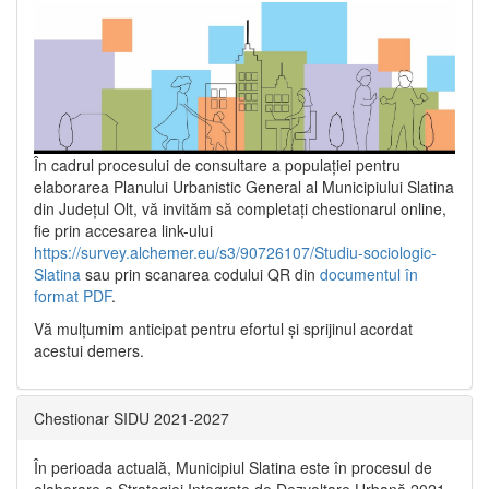
În cadrul procesului de consultare a populaţiei pentru
elaborarea Planului Urbanistic General al Municipiului Slatina
din Județul Olt, vă invităm să completați chestionarul online,
fie prin accesarea link-ului
https://survey.alchemer.eu/s3/90726107/Studiu-sociologic-
Slatina
sau prin scanarea codului QR din
documentul în
format PDF
.
Vă mulţumim anticipat pentru efortul şi sprijinul acordat
acestui demers.
Chestionar SIDU 2021-2027
În perioada actuală, Municipiul Slatina este în procesul de
elaborare a Strategiei Integrate de Dezvoltare Urbană 2021‐