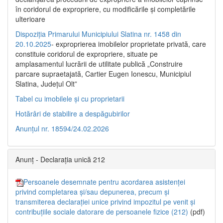
în coridorul de expropriere, cu modificările şi completările
ulterioare
Dispoziția Primarului Municipiului Slatina nr. 1458 din
20.10.2025
- exproprierea imobilelor proprietate privată, care
constituie coridorul de expropriere, situate pe
amplasamentul lucrării de utilitate publică „Construire
parcare supraetajată, Cartier Eugen Ionescu, Municipiul
Slatina, Județul Olt”
Tabel cu imobilele și cu proprietarii
Hotărâri de stabilire a despăgubirilor
Anunțul nr. 18594/24.02.2026
Anunț - Declarația unică 212
Persoanele desemnate pentru acordarea asistenței
privind completarea și/sau depunerea, precum și
transmiterea declarației unice privind impozitul pe venit și
contribuțiile sociale datorare de persoanele fizice (212)
(pdf)