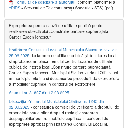
Formular de solicitare a ajutorului
(conform platformei a
ePIDS
- Serviciul de Telecomunicații Speciale - STS) (pdf)
Exproprierea pentru cauză de utilitate publică pentru
realizarea obiectivului „Construire parcare supraetajată,
Cartier Eugen Ionescu”
Hotărârea Consiliului Local al Municipiului Slatina nr. 261 din
25.06.2025
declararea de utilitate publică și de interes local
și aprobarea amplasamentului pentru lucrarea de utilitate
publică de interes local „Construire parcare supraetajată,
Cartier Eugen Ionescu, Municipiul Slatina, Județul Olt”, situat
în municipiul Slatina și declanșarea procedurii de expropriere
a imobilelor cuprinse în coridorul de expropriere
Anunțul nr. 81867 din 12.08.2025
Dispoziția Primarului Municipiului Slatina nr. 1245 din
02.09.2025
- constituirea comisiei de verificare a dreptului de
proprietate sau a altor drepturi reale și acordarea
despăgubirilor pentru imobilele cuprinse în coridorul de
expropriere aprobat prin Hotărârea Consiliului Local nr.