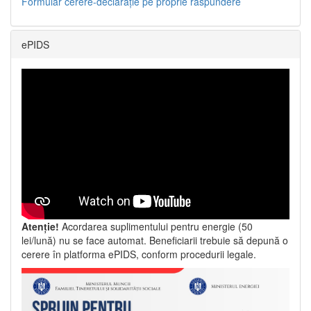
Formular cerere-declarație pe proprie răspundere
ePIDS
Atenție!
Acordarea suplimentului pentru energie (50
lei/lună) nu se face automat. Beneficiarii trebuie să depună o
cerere în platforma ePIDS, conform procedurii legale.