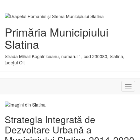
Primăria Municipiului
Slatina
Strada Mihail Kogălniceanu, numărul 1, cod 230080, Slatina,
județul Olt
Activ
sau
dezac
meniu
Strategia Integrată de
Dezvoltare Urbană a
Municipiului Slatina 2014-2020