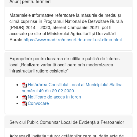
Anunț pentru fermieri
Materialele informative referitoare la măsurile de mediu și
climă cuprinse în Programul Național de Dezvoltare Rurală
(PNDR) 2014 – 2020, aferent Campaniei 2021, pot fi
accesate pe site-ul Ministerului Agriculturii și Dezvoltării
Rurale
https://www.madr.ro/masuri-de-mediu-si-clima.html
Expropriere pentru lucrarea de utilitate publică de interes
local „Realizare variantă ocolitoare prin modernizarea
infrastructurii rutiere existente”
Hotărârea Consiliului Local al Municipiului Slatina
numărul 49 din 29.02.2020
Notificare de acces în teren
Convocare
Serviciul Public Comunitar Local de Evidență a Persoanelor
Adresează invitația tuturor cetățenilor care nu dețin acte de