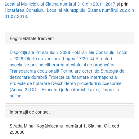
Local al Municipiului Slatina numărul 310 din 28.11.2017
și prin
Hotărârea Consiliului Local al Municipiului Slatina numărul 202 din
31.07.2018
.
Pagini vizitate frecvent
Dispoziţii ale Primarului > 2026
Hotărâri ale Consiliului Local
> 2026
Oferte de vânzare (Legea 17/2014)
Structuri
asociative privind eliberarea atestatului de producător
Transparenţa decizională
Formulare cereri tip
Strategia de
dezvoltare durabilă
Proiecte cu finanţare internaţională
Proiecte de hotărâre
Deschiderea procedurii succesorale
(Anexa 2)
DDI - Executori judecătorești
Taxe şi impozite
online
Informaţii de contact
Strada Mihail Kogălniceanu, numărul 1, Slatina, Olt, cod
230080