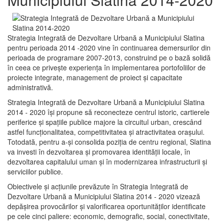
Strategia Integrată de Dezvoltare Urbană a Municipiului Slatina
pentru perioada 2014 -2020 vine în continuarea demersurilor din
perioada de programare 2007-2013, construind pe o bază solidă
în ceea ce priveşte experienţa în implementarea portofoliilor de
proiecte integrate, management de proiect și capacitate
administrativă.
Strategia Integrată de Dezvoltare Urbană a Municipiului Slatina
2014 - 2020 își propune să reconecteze centrul istoric, cartierele
periferice şi spaţiile publice majore la circuitul urban, crescând
astfel funcţionalitatea, competitivitatea şi atractivitatea oraşului.
Totodată, pentru a-şi consolida poziţia de centru regional, Slatina
va investi în dezvoltarea şi promovarea identităţii locale, în
dezvoltarea capitalului uman şi în modernizarea infrastructurii şi
serviciilor publice.
Obiectivele şi acţiunile prevăzute în Strategia Integrată de
Dezvoltare Urbană a Municipiului Slatina 2014 - 2020 vizează
depășirea provocărilor şi valorificarea oportunităţilor identificate
pe cele cinci paliere: economic, demografic, social, conectivitate,