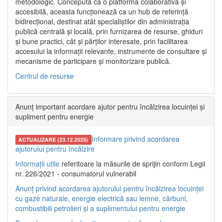
metodologic. Concepută ca o platformă colaborativă și
accesibilă, aceasta funcționează ca un hub de referință
bidirecțional, destinat atât specialiștilor din administrația
publică centrală și locală, prin furnizarea de resurse, ghiduri
și bune practici, cât și părților interesate, prin facilitarea
accesului la informații relevante, instrumente de consultare și
mecanisme de participare și monitorizare publică.
Centrul de resurse
Anunț important acordare ajutor pentru încălzirea locuinței și
supliment pentru energie
Informare privind acordarea
ACTUALIZARE (23.12.2025)
ajutorului pentru încălzire
Informații utile
referitoare la măsurile de sprijin conform Legii
nr. 226/2021 - consumatorul vulnerabil
Anunț privind acordarea ajutorului pentru încălzirea locuinței
cu gaze naturale, energie electrică sau lemne, cărbuni,
combustibili petrolieri și a suplimentului pentru energie