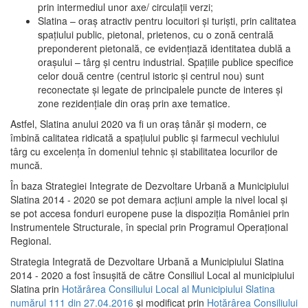
prin intermediul unor axe/ circulații verzi;
Slatina – oraş atractiv pentru locuitori şi turişti, prin calitatea
spaţiului public, pietonal, prietenos, cu o zonă centrală
preponderent pietonală, ce evidenţiază identitatea dublă a
oraşului – târg şi centru industrial. Spaţiile publice specifice
celor două centre (centrul istoric şi centrul nou) sunt
reconectate şi legate de principalele puncte de interes şi
zone rezidenţiale din oraş prin axe tematice.
Astfel, Slatina anului 2020 va fi un oraş tânăr şi modern, ce
îmbină calitatea ridicată a spaţiului public şi farmecul vechiului
târg cu excelenţa în domeniul tehnic şi stabilitatea locurilor de
muncă.
În baza Strategiei Integrate de Dezvoltare Urbană a Municipiului
Slatina 2014 - 2020 se pot demara acţiuni ample la nivel local şi
se pot accesa fonduri europene puse la dispoziţia României prin
Instrumentele Structurale, în special prin Programul Operațional
Regional.
Strategia Integrată de Dezvoltare Urbană a Municipiului Slatina
2014 - 2020 a fost însuşită de către Consiliul Local al municipiului
Slatina prin
Hotărârea Consiliului Local al Municipiului Slatina
numărul 111 din 27.04.2016
și modificat prin
Hotărârea Consiliului