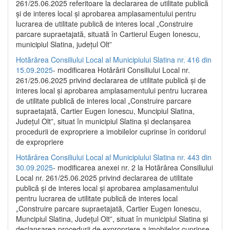
261/25.06.2025 referitoare la declararea de utilitate publică
și de interes local și aprobarea amplasamentului pentru
lucrarea de utilitate publică de interes local „Construire
parcare supraetajată, situată în Cartierul Eugen Ionescu,
municipiul Slatina, județul Olt”
Hotărârea Consiliului Local al Municipiului Slatina nr. 416 din
15.09.2025
- modificarea Hotărârii Consiliului Local nr.
261/25.06.2025 privind declararea de utilitate publică și de
interes local și aprobarea amplasamentului pentru lucrarea
de utilitate publică de interes local „Construire parcare
supraetajată, Cartier Eugen Ionescu, Muncipiul Slatina,
Județul Olt”, situat în municipiul Slatina și declanșarea
procedurii de expropriere a imobilelor cuprinse în coridorul
de expropriere
Hotărârea Consiliului Local al Municipiului Slatina nr. 443 din
30.09.2025
- modificarea anexei nr. 2 la Hotărârea Consiliului
Local nr. 261/25.06.2025 privind declararea de utilitate
publică şi de interes local şi aprobarea amplasamentului
pentru lucrarea de utilitate publică de interes local
„Construire parcare supraetajată, Cartier Eugen Ionescu,
Muncipiul Slatina, Judeţul Olt”, situat în municipiul Slatina şi
declanşarea procedurii de expropriere a imobilelor cuprinse