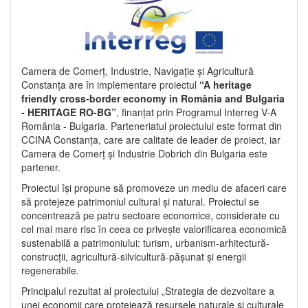
Camera de Comerț, Industrie, Navigație și Agricultură
Constanța are în implementare proiectul
“A heritage
friendly cross-border economy in România and Bulgaria
- HERITAGE RO-BG”
, finanțat prin Programul Interreg V-A
România - Bulgaria. Parteneriatul proiectului este format din
CCINA Constanța, care are calitate de leader de proiect, iar
Camera de Comerț și Industrie Dobrich din Bulgaria este
partener.
Proiectul își propune să promoveze un mediu de afaceri care
să protejeze patrimoniul cultural și natural. Proiectul se
concentrează pe patru sectoare economice, considerate cu
cel mai mare risc în ceea ce privește valorificarea economică
sustenabilă a patrimoniului: turism, urbanism-arhitectură-
construcții, agricultură-silvicultură-pășunat și energii
regenerabile.
Principalul rezultat al proiectului „Strategia de dezvoltare a
unei economii care protejează resursele naturale și culturale