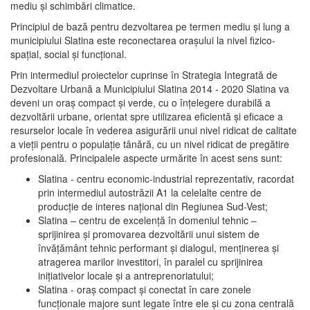
mediu şi schimbări climatice.
Principiul de bază pentru dezvoltarea pe termen mediu şi lung a
municipiului Slatina este reconectarea oraşului la nivel fizico-
spaţial, social şi funcţional.
Prin intermediul proiectelor cuprinse în Strategia Integrată de
Dezvoltare Urbană a Municipiului Slatina 2014 - 2020 Slatina va
deveni un oraş compact şi verde, cu o înţelegere durabilă a
dezvoltării urbane, orientat spre utilizarea eficientă şi eficace a
resurselor locale în vederea asigurării unui nivel ridicat de calitate
a vieţii pentru o populaţie tânără, cu un nivel ridicat de pregătire
profesională. Principalele aspecte urmărite în acest sens sunt:
Slatina - centru economic-industrial reprezentativ, racordat
prin intermediul autostrăzii A1 la celelalte centre de
producţie de interes naţional din Regiunea Sud-Vest;
Slatina – centru de excelenţă în domeniul tehnic –
sprijinirea şi promovarea dezvoltării unui sistem de
învăţământ tehnic performant şi dialogul, menţinerea şi
atragerea marilor investitori, în paralel cu sprijinirea
iniţiativelor locale şi a antreprenoriatului;
Slatina - oraş compact şi conectat în care zonele
funcţionale majore sunt legate între ele şi cu zona centrală