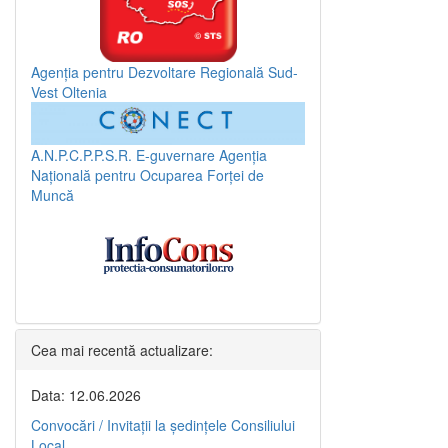
Agenția pentru Dezvoltare Regională Sud-
Vest Oltenia
A.N.P.C.P.P.S.R.
E-guvernare
Agenția
Națională pentru Ocuparea Forței de
Muncă
Cea mai recentă actualizare:
Data: 12.06.2026
Convocări / Invitaţii la şedinţele Consiliului
Local