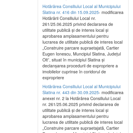
Hotărârea Consiliului Local al Municipiului
Slatina nr. 416 din 15.09.2025
- modificarea
Hotărârii Consiliului Local nr.
261/25.06.2025 privind declararea de
utilitate publică și de interes local și
aprobarea amplasamentului pentru
lucrarea de utilitate publică de interes local
„Construire parcare supraetajată, Cartier
Eugen Ionescu, Muncipiul Slatina, Județul
Olt”, situat în municipiul Slatina și
declanșarea procedurii de expropriere a
imobilelor cuprinse în coridorul de
expropriere
Hotărârea Consiliului Local al Municipiului
Slatina nr. 443 din 30.09.2025
- modificarea
anexei nr. 2 la Hotărârea Consiliului Local
nr. 261/25.06.2025 privind declararea de
utilitate publică şi de interes local şi
aprobarea amplasamentului pentru
lucrarea de utilitate publică de interes local
„Construire parcare supraetajată, Cartier