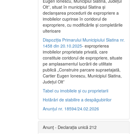
Eugen Ionescu, Muncipiul Slatina, Judeţul
Olt”, situat în municipiul Slatina şi
declanşarea procedurii de expropriere a
imobilelor cuprinse în coridorul de
expropriere, cu modificările şi completările
ulterioare
Dispoziția Primarului Municipiului Slatina nr.
1458 din 20.10.2025
- exproprierea
imobilelor proprietate privată, care
constituie coridorul de expropriere, situate
pe amplasamentul lucrării de utilitate
publică „Construire parcare supraetajată,
Cartier Eugen Ionescu, Municipiul Slatina,
Județul Olt”
Tabel cu imobilele și cu proprietarii
Hotărâri de stabilire a despăgubirilor
Anunțul nr. 18594/24.02.2026
Anunț - Declarația unică 212