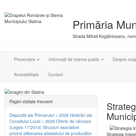
Primăria Muni
Strada Mihail Kogălniceanu, numă
Prezentare
Informații de interes public
Despre ora
Accesibilitate
Contact
Pagini vizitate frecvent
Strateg
Municip
Dispoziţii ale Primarului > 2026
Hotărâri ale
Consiliului Local > 2026
Oferte de vânzare
(Legea 17/2014)
Structuri asociative
privind eliberarea atestatului de producător
Strategia Integ