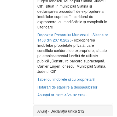
Eugen Ionescu, Muncipiul Slatina, Judeţul
Olt”, situat în municipiul Slatina şi
declanşarea procedurii de expropriere a
imobilelor cuprinse în coridorul de
expropriere, cu modificările şi completările
ulterioare
Dispoziția Primarului Municipiului Slatina nr.
1458 din 20.10.2025
- exproprierea
imobilelor proprietate privată, care
constituie coridorul de expropriere, situate
pe amplasamentul lucrării de utilitate
publică „Construire parcare supraetajată,
Cartier Eugen Ionescu, Municipiul Slatina,
Județul Olt”
Tabel cu imobilele și cu proprietarii
Hotărâri de stabilire a despăgubirilor
Anunțul nr. 18594/24.02.2026
Anunț - Declarația unică 212