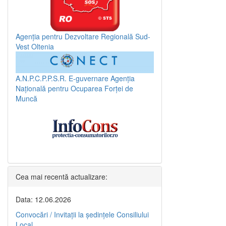
Agenția pentru Dezvoltare Regională Sud-
Vest Oltenia
A.N.P.C.P.P.S.R.
E-guvernare
Agenția
Națională pentru Ocuparea Forței de
Muncă
Cea mai recentă actualizare:
Data: 12.06.2026
Convocări / Invitaţii la şedinţele Consiliului
Local