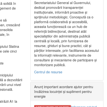
Secretariatului General al Guvernului,
ă solidă în
dedicat promovării transparenței
nagement de
instituționale, informării proactive și
sprijinului metodologic. Concepută ca o
ne să
platformă colaborativă și accesibilă,
urban, crescând
aceasta funcționează ca un hub de
consolida
referință bidirecțional, destinat atât
ale, în
specialiștilor din administrația publică
centrală și locală, prin furnizarea de
resurse, ghiduri și bune practici, cât și
iului Slatina
părților interesate, prin facilitarea accesului
e cele cinci
la informații relevante, instrumente de
consultare și mecanisme de participare și
ste
monitorizare publică.
Centrul de resurse
icipiului
ă a dezvoltării
ării unui nivel
Anunț important acordare ajutor pentru
fesională.
încălzirea locuinței și supliment pentru
energie
trăzii A1 la