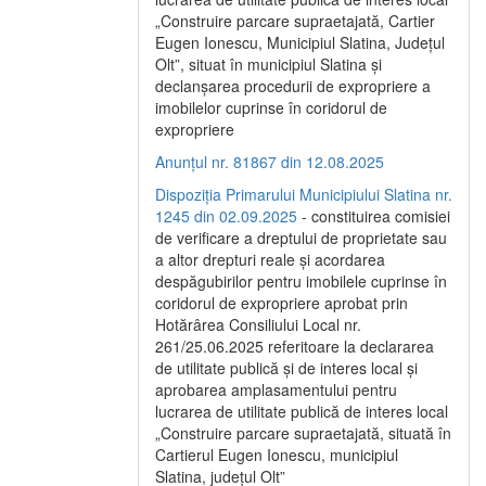
„Construire parcare supraetajată, Cartier
Eugen Ionescu, Municipiul Slatina, Județul
Olt”, situat în municipiul Slatina și
declanșarea procedurii de expropriere a
imobilelor cuprinse în coridorul de
expropriere
Anunțul nr. 81867 din 12.08.2025
Dispoziția Primarului Municipiului Slatina nr.
1245 din 02.09.2025
- constituirea comisiei
de verificare a dreptului de proprietate sau
a altor drepturi reale și acordarea
despăgubirilor pentru imobilele cuprinse în
coridorul de expropriere aprobat prin
Hotărârea Consiliului Local nr.
261/25.06.2025 referitoare la declararea
de utilitate publică și de interes local și
aprobarea amplasamentului pentru
lucrarea de utilitate publică de interes local
„Construire parcare supraetajată, situată în
Cartierul Eugen Ionescu, municipiul
Slatina, județul Olt”