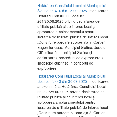
Hotărârea Consiliului Local al Municipiului
Slatina nr. 416 din 15.09.2025
- modificarea
Hotărârii Consiliului Local nr.
261/25.06.2025 privind declararea de
utilitate publică și de interes local și
aprobarea amplasamentului pentru
lucrarea de utilitate publică de interes local
„Construire parcare supraetajată, Cartier
Eugen Ionescu, Muncipiul Slatina, Județul
Olt”, situat în municipiul Slatina și
declanșarea procedurii de expropriere a
imobilelor cuprinse în coridorul de
expropriere
Hotărârea Consiliului Local al Municipiului
Slatina nr. 443 din 30.09.2025
- modificarea
anexei nr. 2 la Hotărârea Consiliului Local
nr. 261/25.06.2025 privind declararea de
utilitate publică şi de interes local şi
aprobarea amplasamentului pentru
lucrarea de utilitate publică de interes local
„Construire parcare supraetajată, Cartier