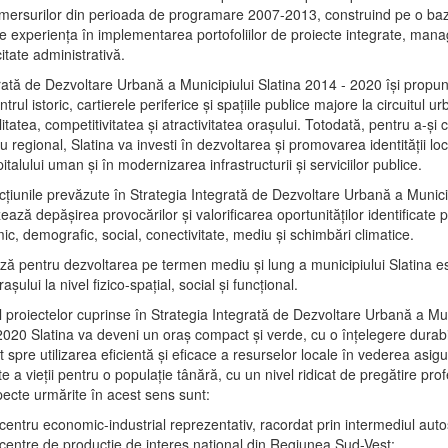
mersurilor din perioada de programare 2007-2013, construind pe o baz
e experienţa în implementarea portofoliilor de proiecte integrate, ma
itate administrativă.
rată de Dezvoltare Urbană a Municipiului Slatina 2014 - 2020 își propu
rul istoric, cartierele periferice şi spaţiile publice majore la circuitul 
litatea, competitivitatea şi atractivitatea oraşului. Totodată, pentru a-şi 
u regional, Slatina va investi în dezvoltarea şi promovarea identităţii loc
talului uman şi în modernizarea infrastructurii şi serviciilor publice.
acţiunile prevăzute în Strategia Integrată de Dezvoltare Urbană a Municip
ază depășirea provocărilor şi valorificarea oportunităţilor identificate p
ic, demografic, social, conectivitate, mediu şi schimbări climatice.
ază pentru dezvoltarea pe termen mediu şi lung a municipiului Slatina e
şului la nivel fizico-spaţial, social şi funcţional.
l proiectelor cuprinse în Strategia Integrată de Dezvoltare Urbană a Mun
2020 Slatina va deveni un oraş compact şi verde, cu o înţelegere durabil
 spre utilizarea eficientă şi eficace a resurselor locale în vederea asigur
ate a vieţii pentru o populaţie tânără, cu un nivel ridicat de pregătire pro
pecte urmărite în acest sens sunt:
 centru economic-industrial reprezentativ, racordat prin intermediul autos
 centre de producţie de interes naţional din Regiunea Sud-Vest;