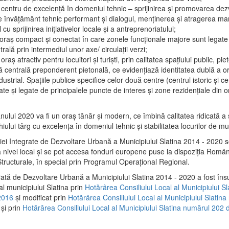
 centru de excelenţă în domeniul tehnic – sprijinirea şi promovarea dezv
 învăţământ tehnic performant şi dialogul, menţinerea şi atragerea maril
 cu sprijinirea iniţiativelor locale şi a antreprenoriatului;
 oraş compact şi conectat în care zonele funcţionale majore sunt legate 
rală prin intermediul unor axe/ circulații verzi;
oraş atractiv pentru locuitori şi turişti, prin calitatea spaţiului public, pi
 centrală preponderent pietonală, ce evidenţiază identitatea dublă a ora
dustrial. Spaţiile publice specifice celor două centre (centrul istoric şi c
te şi legate de principalele puncte de interes şi zone rezidenţiale din o
.
anului 2020 va fi un oraş tânăr şi modern, ce îmbină calitatea ridicată a 
hiului târg cu excelenţa în domeniul tehnic şi stabilitatea locurilor de m
iei Integrate de Dezvoltare Urbană a Municipiului Slatina 2014 - 2020
a nivel local şi se pot accesa fonduri europene puse la dispoziţia Român
tructurale, în special prin Programul Operațional Regional.
rată de Dezvoltare Urbană a Municipiului Slatina 2014 - 2020 a fost îns
al municipiului Slatina prin
Hotărârea Consiliului Local al Municipiului S
2016
și modificat prin
Hotărârea Consiliului Local al Municipiului Slatin
și prin
Hotărârea Consiliului Local al Municipiului Slatina numărul 202