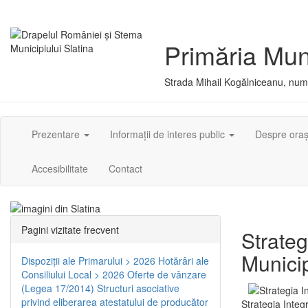
Primăria Muni
Strada Mihail Kogălniceanu, numă
Prezentare
Informații de interes public
Despre ora
Accesibilitate
Contact
Pagini vizitate frecvent
Strateg
Municip
Dispoziţii ale Primarului > 2026
Hotărâri ale
Consiliului Local > 2026
Oferte de vânzare
(Legea 17/2014)
Structuri asociative
privind eliberarea atestatului de producător
Strategia Integ