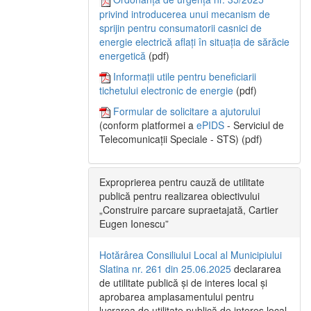
privind introducerea unui mecanism de
sprijin pentru consumatorii casnici de
energie electrică aflați în situația de sărăcie
energetică
(pdf)
Informații utile pentru beneficiarii
tichetului electronic de energie
(pdf)
Formular de solicitare a ajutorului
(conform platformei a
ePIDS
- Serviciul de
Telecomunicații Speciale - STS) (pdf)
Exproprierea pentru cauză de utilitate
publică pentru realizarea obiectivului
„Construire parcare supraetajată, Cartier
Eugen Ionescu”
Hotărârea Consiliului Local al Municipiului
Slatina nr. 261 din 25.06.2025
declararea
de utilitate publică și de interes local și
aprobarea amplasamentului pentru
lucrarea de utilitate publică de interes local