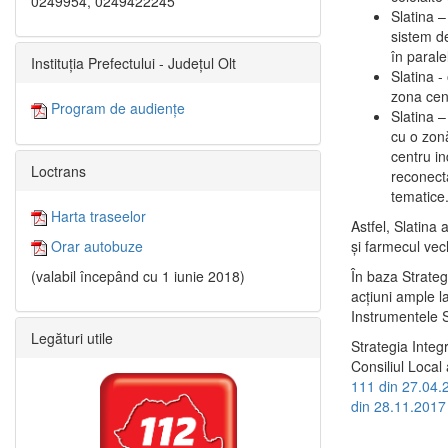
0249954, 0249422245
Slatina –
sistem de
în paralel
Instituția Prefectului - Județul Olt
Slatina -
zona cent
Program de audiențe
Slatina – 
cu o zonă
centru in
Loctrans
reconecta
tematice
Harta traseelor
Astfel, Slatina 
şi farmecul vec
Orar autobuze
În baza Strateg
(valabil începând cu 1 iunie 2018)
acţiuni ample l
Instrumentele S
Legături utile
Strategia Integ
Consiliul Local 
111 din 27.04.
din 28.11.2017