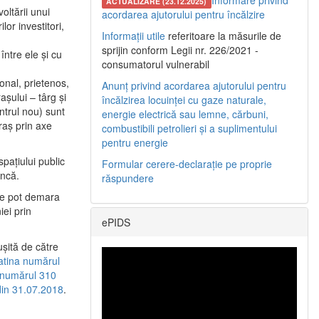
Informare privind
ACTUALIZARE (23.12.2025)
oltării unui
acordarea ajutorului pentru încălzire
or investitori,
Informații utile
referitoare la măsurile de
sprijin conform Legii nr. 226/2021 -
între ele şi cu
consumatorul vulnerabil
etonal, prietenos,
Anunț privind acordarea ajutorului pentru
şului – târg şi
încălzirea locuinței cu gaze naturale,
entrul nou) sunt
energie electrică sau lemne, cărbuni,
raş prin axe
combustibili petrolieri și a suplimentului
pentru energie
spaţiului public
Formular cerere-declarație pe proprie
uncă.
răspundere
 se pot demara
iei prin
ePIDS
uşită de către
latina numărul
a numărul 310
 din 31.07.2018
.