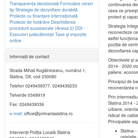
Transparenţa decizională
Formulare cereri
continuarea de
tip
Strategia de dezvoltare durabilă
ceea ce priveşt
Proiecte cu finanţare internaţională
proiect și capac
Proiecte de hotărâre
Deschiderea
Strategia Integ
procedurii succesorale (Anexa 2)
DDI -
reconecteze cent
Executori judecătorești
Taxe şi impozite
astfel funcţiona
online
poziţia de centr
dezvoltarea capi
Informaţii de contact
Obiectivele şi 
2014 - 2020 vize
Strada Mihail Kogălniceanu, numărul 1,
paliere: econom
Slatina, Olt, cod 230080
Principiul de b
Telefon 0249439377, 0249439233
reconectarea ora
Telverde 0349919
Prin intermediu
Slatina 2014 - 
Fax: 0249439336
urbane, orientat
e-mail:
office@primariaslatina.ro
ridicat de calit
Principalele as
Slatina -
Intervenții Poliția Locală Slatina
celelalte