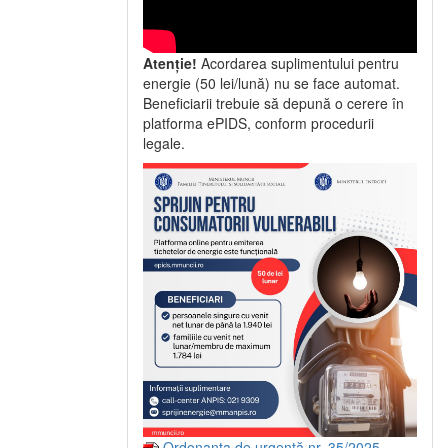
Atenție!
Acordarea suplimentului pentru
energie (50 lei/lună) nu se face automat.
Beneficiarii trebuie să depună o cerere în
platforma ePIDS, conform procedurii
legale.
Ordonanța de urgență nr. 35/2025