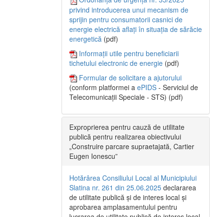
privind introducerea unui mecanism de
sprijin pentru consumatorii casnici de
energie electrică aflați în situația de sărăcie
energetică
(pdf)
Informații utile pentru beneficiarii
tichetului electronic de energie
(pdf)
Formular de solicitare a ajutorului
(conform platformei a
ePIDS
- Serviciul de
Telecomunicații Speciale - STS) (pdf)
Exproprierea pentru cauză de utilitate
publică pentru realizarea obiectivului
„Construire parcare supraetajată, Cartier
Eugen Ionescu”
Hotărârea Consiliului Local al Municipiului
Slatina nr. 261 din 25.06.2025
declararea
de utilitate publică și de interes local și
aprobarea amplasamentului pentru
lucrarea de utilitate publică de interes local