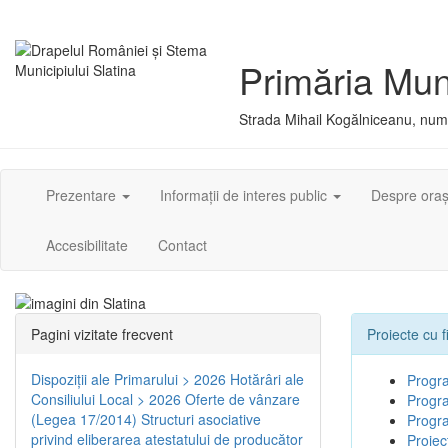
Primăria Muni
Strada Mihail Kogălniceanu, numă
Prezentare
Informații de interes public
Despre ora
Accesibilitate
Contact
Pagini vizitate frecvent
Proiecte cu f
Dispoziţii ale Primarului > 2026
Hotărâri ale
Progr
Consiliului Local > 2026
Oferte de vânzare
Progr
(Legea 17/2014)
Structuri asociative
Progr
privind eliberarea atestatului de producător
Proie