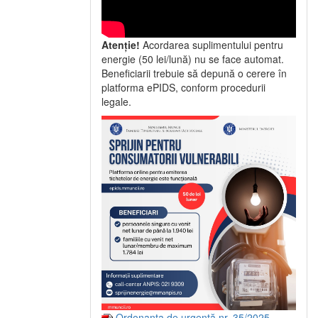
Atenție!
Acordarea suplimentului pentru
energie (50 lei/lună) nu se face automat.
Beneficiarii trebuie să depună o cerere în
platforma ePIDS, conform procedurii
legale.
Ordonanța de urgență nr. 35/2025