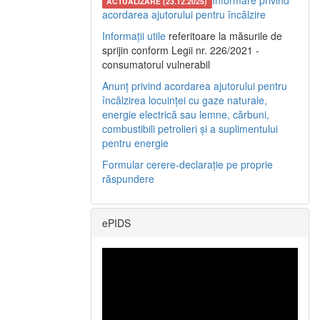
Informare privind
ACTUALIZARE (23.12.2025)
acordarea ajutorului pentru încălzire
Informații utile
referitoare la măsurile de
sprijin conform Legii nr. 226/2021 -
consumatorul vulnerabil
Anunț privind acordarea ajutorului pentru
încălzirea locuinței cu gaze naturale,
energie electrică sau lemne, cărbuni,
combustibili petrolieri și a suplimentului
pentru energie
Formular cerere-declarație pe proprie
răspundere
ePIDS