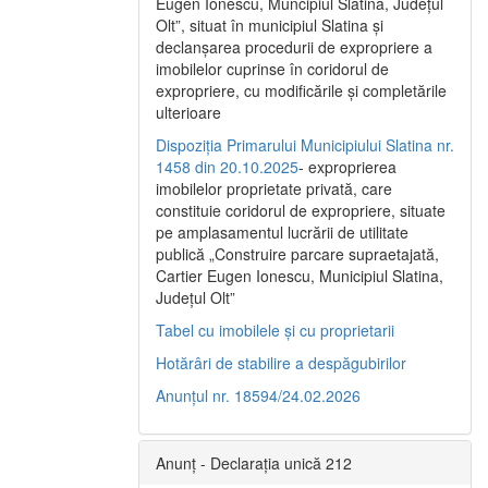
Eugen Ionescu, Muncipiul Slatina, Judeţul
Olt”, situat în municipiul Slatina şi
declanşarea procedurii de expropriere a
imobilelor cuprinse în coridorul de
expropriere, cu modificările şi completările
ulterioare
Dispoziția Primarului Municipiului Slatina nr.
1458 din 20.10.2025
- exproprierea
imobilelor proprietate privată, care
constituie coridorul de expropriere, situate
pe amplasamentul lucrării de utilitate
publică „Construire parcare supraetajată,
Cartier Eugen Ionescu, Municipiul Slatina,
Județul Olt”
Tabel cu imobilele și cu proprietarii
Hotărâri de stabilire a despăgubirilor
Anunțul nr. 18594/24.02.2026
Anunț - Declarația unică 212