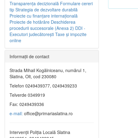
Transparenţa decizională
Formulare cereri
tip
Strategia de dezvoltare durabilă
Proiecte cu finanţare internaţională
Proiecte de hotărâre
Deschiderea
procedurii succesorale (Anexa 2)
DDI -
Executori judecătorești
Taxe şi impozite
online
Informaţii de contact
Strada Mihail Kogălniceanu, numărul 1,
Slatina, Olt, cod 230080
Telefon 0249439377, 0249439233
Telverde 0349919
Fax: 0249439336
e-mail:
office@primariaslatina.ro
Intervenții Poliția Locală Slatina