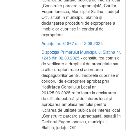
„Construire parcare supraetajată, Cartier
Eugen Ionescu, Municipiul Slatina, Județul
Olt”, situat în municipiul Slatina și
declanșarea procedurii de expropriere a
imobilelor cuprinse în coridorul de
expropriere
Anunțul nr. 81867 din 12.08.2025
Dispoziția Primarului Municipiului Slatina nr.
1245 din 02.09.2025
- constituirea comisiei
de verificare a dreptului de proprietate sau
a altor drepturi reale și acordarea
despăgubirilor pentru imobilele cuprinse în
coridorul de expropriere aprobat prin
Hotărârea Consiliului Local nr.
261/25.06.2025 referitoare la declararea
de utilitate publică și de interes local și
aprobarea amplasamentului pentru
lucrarea de utilitate publică de interes local
„Construire parcare supraetajată, situată în
Cartierul Eugen Ionescu, municipiul
Slatina, județul Olt”