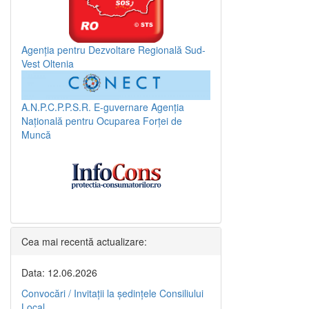
Agenția pentru Dezvoltare Regională Sud-
Vest Oltenia
A.N.P.C.P.P.S.R.
E-guvernare
Agenția
Națională pentru Ocuparea Forței de
Muncă
Cea mai recentă actualizare:
Data: 12.06.2026
Convocări / Invitaţii la şedinţele Consiliului
Local