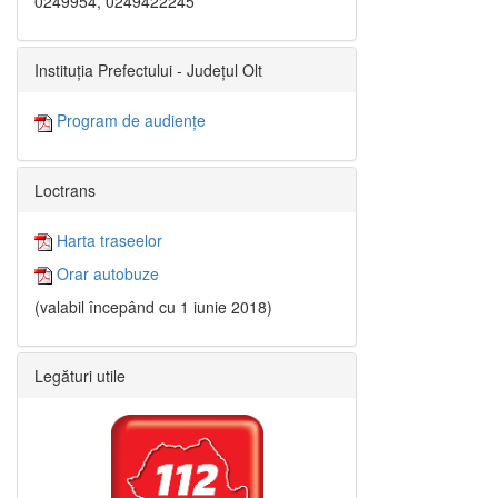
0249954, 0249422245
Instituția Prefectului - Județul Olt
Program de audiențe
Loctrans
Harta traseelor
Orar autobuze
(valabil începând cu 1 iunie 2018)
Legături utile