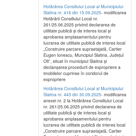
Hotărârea Consiliului Local al Municipiului
Slatina nr. 416 din 15.09.2025
- modificarea
Hotărârii Consiliului Local nr.
261/25.06.2025 privind declararea de
utilitate publică și de interes local și
aprobarea amplasamentului pentru
lucrarea de utilitate publică de interes local
„Construire parcare supraetajată, Cartier
Eugen Ionescu, Muncipiul Slatina, Județul
Olt”, situat în municipiul Slatina și
declanșarea procedurii de expropriere a
imobilelor cuprinse în coridorul de
expropriere
Hotărârea Consiliului Local al Municipiului
Slatina nr. 443 din 30.09.2025
- modificarea
anexei nr. 2 la Hotărârea Consiliului Local
nr. 261/25.06.2025 privind declararea de
utilitate publică şi de interes local şi
aprobarea amplasamentului pentru
lucrarea de utilitate publică de interes local
„Construire parcare supraetajată, Cartier