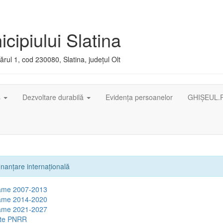
cipiului Slatina
rul 1, cod 230080, Slatina, județul Olt
ș
Dezvoltare durabilă
Evidența persoanelor
GHIȘEUL.
inanţare internaţională
ame 2007-2013
ame 2014-2020
ame 2021-2027
cte PNRR