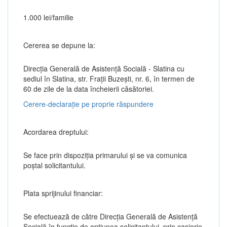
1.000 lei/familie
Cererea se depune la:
Direcția Generală de Asistenţă Socială - Slatina cu
sediul în Slatina, str. Fraţii Buzeşti, nr. 6, în termen de
60 de zile de la data încheierii căsătoriei.
Cerere-declarație pe proprie răspundere
Acordarea dreptului:
Se face prin dispoziția primarului și se va comunica
poștal solicitantului.
Plata sprijinului financiar:
Se efectuează de către Direcția Generală de Asistență
Socială în funcție de opțiunea solicitantului, prin casierie