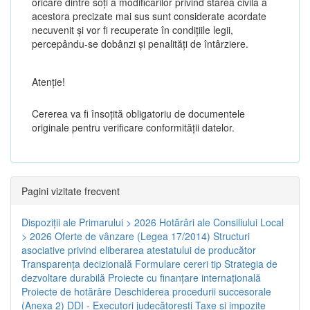
oricare dintre soți a modificărilor privind starea civilă a
acestora precizate mai sus sunt considerate acordate
necuvenit și vor fi recuperate în condițiile legii,
percepându-se dobânzi și penalități de întârziere.
Atenţie!
Cererea va fi însoțită obligatoriu de documentele
originale pentru verificare conformității datelor.
Pagini vizitate frecvent
Dispoziţii ale Primarului > 2026
Hotărâri ale Consiliului Local
> 2026
Oferte de vânzare (Legea 17/2014)
Structuri
asociative privind eliberarea atestatului de producător
Transparenţa decizională
Formulare cereri tip
Strategia de
dezvoltare durabilă
Proiecte cu finanţare internaţională
Proiecte de hotărâre
Deschiderea procedurii succesorale
(Anexa 2)
DDI - Executori judecătorești
Taxe şi impozite