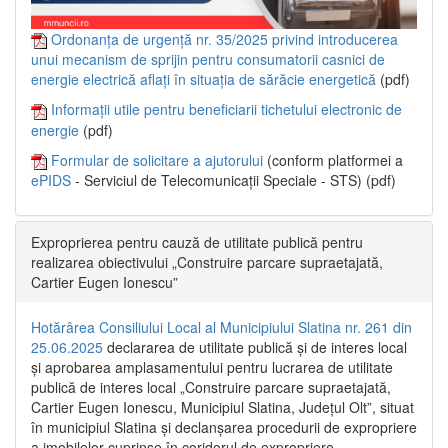
Ordonanța de urgență nr. 35/2025 privind introducerea
unui mecanism de sprijin pentru consumatorii casnici de
energie electrică aflați în situația de sărăcie energetică
(pdf)
Informații utile pentru beneficiarii tichetului electronic de
energie
(pdf)
Formular de solicitare a ajutorului
(conform platformei a
ePIDS
- Serviciul de Telecomunicații Speciale - STS) (pdf)
Exproprierea pentru cauză de utilitate publică pentru
realizarea obiectivului „Construire parcare supraetajată,
Cartier Eugen Ionescu”
Hotărârea Consiliului Local al Municipiului Slatina nr. 261 din
25.06.2025
declararea de utilitate publică și de interes local
și aprobarea amplasamentului pentru lucrarea de utilitate
publică de interes local „Construire parcare supraetajată,
Cartier Eugen Ionescu, Municipiul Slatina, Județul Olt”, situat
în municipiul Slatina și declanșarea procedurii de expropriere
a imobilelor cuprinse în coridorul de expropriere