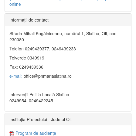
online
Informaţii de contact
Strada Mihail Kogălniceanu, numărul 1, Slatina, Olt, cod
230080
Telefon 0249439377, 0249439233
Telverde 0349919
Fax: 0249439336
e-mail:
office@primariaslatina.ro
Intervenții Poliția Locală Slatina
0249954, 0249422245
Instituția Prefectului - Județul Olt
Program de audiențe