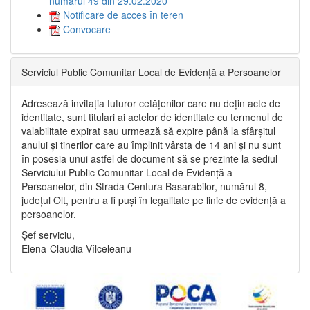
numărul 49 din 29.02.2020
Notificare de acces în teren
Convocare
Serviciul Public Comunitar Local de Evidență a Persoanelor
Adresează invitația tuturor cetățenilor care nu dețin acte de
identitate, sunt titulari ai actelor de identitate cu termenul de
valabilitate expirat sau urmează să expire până la sfârșitul
anului și tinerilor care au împlinit vârsta de 14 ani și nu sunt
în posesia unui astfel de document să se prezinte la sediul
Serviciului Public Comunitar Local de Evidență a
Persoanelor, din Strada Centura Basarabilor, numărul 8,
județul Olt, pentru a fi puși în legalitate pe linie de evidență a
persoanelor.
Șef serviciu,
Elena-Claudia Vîlceleanu