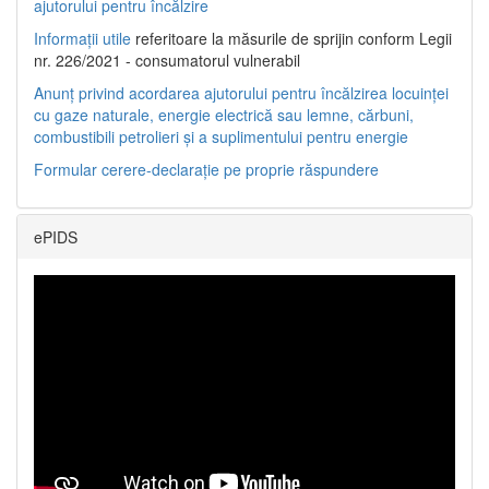
ajutorului pentru încălzire
Informații utile
referitoare la măsurile de sprijin conform Legii
nr. 226/2021 - consumatorul vulnerabil
Anunț privind acordarea ajutorului pentru încălzirea locuinței
cu gaze naturale, energie electrică sau lemne, cărbuni,
combustibili petrolieri și a suplimentului pentru energie
Formular cerere-declarație pe proprie răspundere
ePIDS