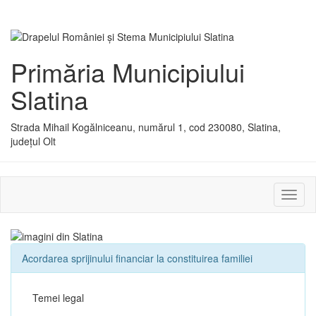
Primăria Municipiului
Slatina
Strada Mihail Kogălniceanu, numărul 1, cod 230080, Slatina,
județul Olt
Activ
sau
dezac
meniu
Acordarea sprijinului financiar la constituirea familiei
Temei legal