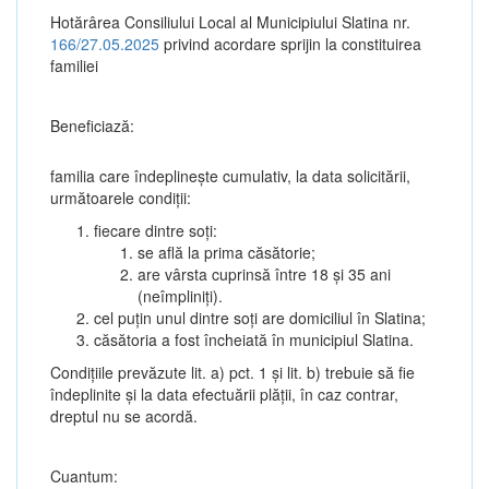
Hotărârea Consiliului Local al Municipiului Slatina nr.
166/27.05.2025
privind acordare sprijin la constituirea
familiei
Beneficiază:
familia care îndeplinește cumulativ, la data solicitării,
următoarele condiții:
fiecare dintre soți:
se află la prima căsătorie;
are vârsta cuprinsă între 18 și 35 ani
(neîmpliniți).
cel puțin unul dintre soți are domiciliul în Slatina;
căsătoria a fost încheiată în municipiul Slatina.
Condițiile prevăzute lit. a) pct. 1 și lit. b) trebuie să fie
îndeplinite și la data efectuării plății, în caz contrar,
dreptul nu se acordă.
Cuantum: