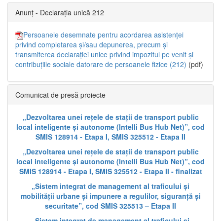
Anunț - Declarația unică 212
Persoanele desemnate pentru acordarea asistenței
privind completarea și/sau depunerea, precum și
transmiterea declarației unice privind impozitul pe venit și
contribuțiile sociale datorare de persoanele fizice (212)
(pdf)
Comunicat de presă proiecte
„Dezvoltarea unei rețele de stații de transport public
local inteligente și autonome (Intelli Bus Hub Net)”, cod
SMIS 128914 - Etapa I, SMIS 325512 - Etapa II
„Dezvoltarea unei rețele de stații de transport public
local inteligente și autonome (Intelli Bus Hub Net)”, cod
SMIS 128914 - Etapa I, SMIS 325512 - Etapa II - finalizat
„Sistem integrat de management al traficului și
mobilității urbane și impunere a regulilor, siguranță și
securitate”, cod SMIS 325513 – Etapa II
„Sistem integrat de management al traficului și