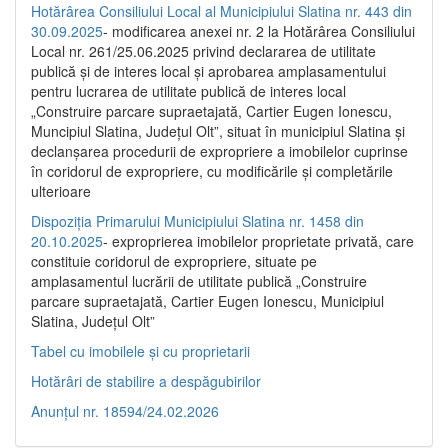
Hotărârea Consiliului Local al Municipiului Slatina nr. 443 din
30.09.2025
- modificarea anexei nr. 2 la Hotărârea Consiliului
Local nr. 261/25.06.2025 privind declararea de utilitate
publică şi de interes local şi aprobarea amplasamentului
pentru lucrarea de utilitate publică de interes local
„Construire parcare supraetajată, Cartier Eugen Ionescu,
Muncipiul Slatina, Judeţul Olt”, situat în municipiul Slatina şi
declanşarea procedurii de expropriere a imobilelor cuprinse
în coridorul de expropriere, cu modificările şi completările
ulterioare
Dispoziția Primarului Municipiului Slatina nr. 1458 din
20.10.2025
- exproprierea imobilelor proprietate privată, care
constituie coridorul de expropriere, situate pe
amplasamentul lucrării de utilitate publică „Construire
parcare supraetajată, Cartier Eugen Ionescu, Municipiul
Slatina, Județul Olt”
Tabel cu imobilele și cu proprietarii
Hotărâri de stabilire a despăgubirilor
Anunțul nr. 18594/24.02.2026