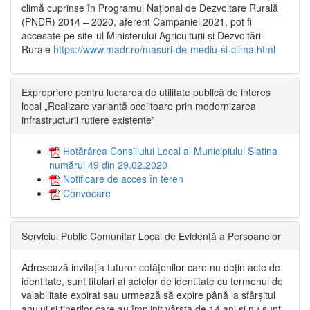
climă cuprinse în Programul Național de Dezvoltare Rurală
(PNDR) 2014 – 2020, aferent Campaniei 2021, pot fi
accesate pe site-ul Ministerului Agriculturii și Dezvoltării
Rurale
https://www.madr.ro/masuri-de-mediu-si-clima.html
Expropriere pentru lucrarea de utilitate publică de interes
local „Realizare variantă ocolitoare prin modernizarea
infrastructurii rutiere existente”
Hotărârea Consiliului Local al Municipiului Slatina
numărul 49 din 29.02.2020
Notificare de acces în teren
Convocare
Serviciul Public Comunitar Local de Evidență a Persoanelor
Adresează invitația tuturor cetățenilor care nu dețin acte de
identitate, sunt titulari ai actelor de identitate cu termenul de
valabilitate expirat sau urmează să expire până la sfârșitul
anului și tinerilor care au împlinit vârsta de 14 ani și nu sunt