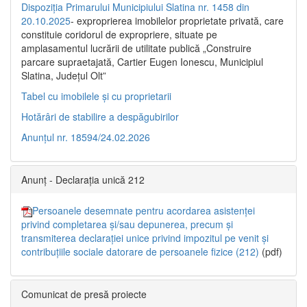
Dispoziția Primarului Municipiului Slatina nr. 1458 din
20.10.2025
- exproprierea imobilelor proprietate privată, care
constituie coridorul de expropriere, situate pe
amplasamentul lucrării de utilitate publică „Construire
parcare supraetajată, Cartier Eugen Ionescu, Municipiul
Slatina, Județul Olt”
Tabel cu imobilele și cu proprietarii
Hotărâri de stabilire a despăgubirilor
Anunțul nr. 18594/24.02.2026
Anunț - Declarația unică 212
Persoanele desemnate pentru acordarea asistenței
privind completarea și/sau depunerea, precum și
transmiterea declarației unice privind impozitul pe venit și
contribuțiile sociale datorare de persoanele fizice (212)
(pdf)
Comunicat de presă proiecte