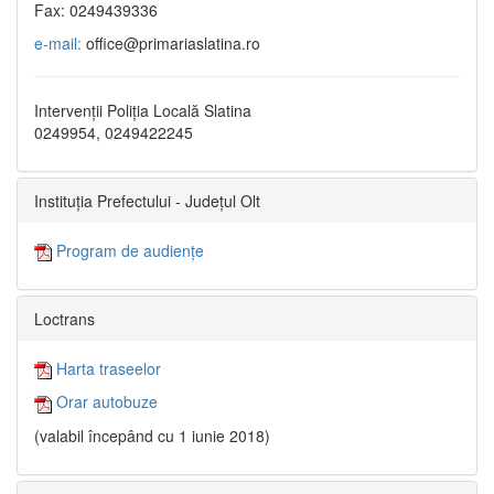
Fax: 0249439336
e-mail:
office@primariaslatina.ro
Intervenții Poliția Locală Slatina
0249954, 0249422245
Instituția Prefectului - Județul Olt
Program de audiențe
Loctrans
Harta traseelor
Orar autobuze
(valabil începând cu 1 iunie 2018)