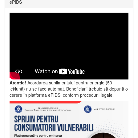
ePIDS
Atenție!
Acordarea suplimentului pentru energie (50
lei/lună) nu se face automat. Beneficiarii trebuie să depună o
cerere în platforma ePIDS, conform procedurii legale.