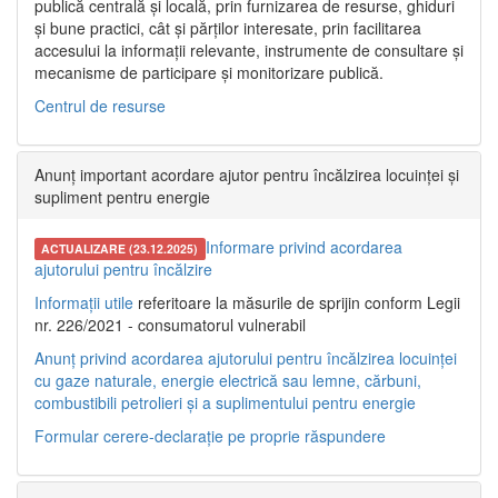
publică centrală și locală, prin furnizarea de resurse, ghiduri
și bune practici, cât și părților interesate, prin facilitarea
accesului la informații relevante, instrumente de consultare și
mecanisme de participare și monitorizare publică.
Centrul de resurse
Anunț important acordare ajutor pentru încălzirea locuinței și
supliment pentru energie
Informare privind acordarea
ACTUALIZARE (23.12.2025)
ajutorului pentru încălzire
Informații utile
referitoare la măsurile de sprijin conform Legii
nr. 226/2021 - consumatorul vulnerabil
Anunț privind acordarea ajutorului pentru încălzirea locuinței
cu gaze naturale, energie electrică sau lemne, cărbuni,
combustibili petrolieri și a suplimentului pentru energie
Formular cerere-declarație pe proprie răspundere