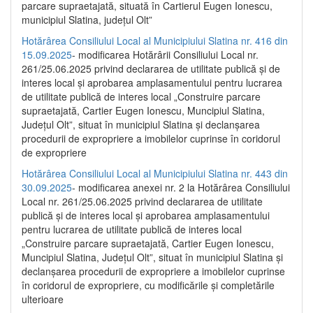
parcare supraetajată, situată în Cartierul Eugen Ionescu,
municipiul Slatina, județul Olt”
Hotărârea Consiliului Local al Municipiului Slatina nr. 416 din
15.09.2025
- modificarea Hotărârii Consiliului Local nr.
261/25.06.2025 privind declararea de utilitate publică și de
interes local și aprobarea amplasamentului pentru lucrarea
de utilitate publică de interes local „Construire parcare
supraetajată, Cartier Eugen Ionescu, Muncipiul Slatina,
Județul Olt”, situat în municipiul Slatina și declanșarea
procedurii de expropriere a imobilelor cuprinse în coridorul
de expropriere
Hotărârea Consiliului Local al Municipiului Slatina nr. 443 din
30.09.2025
- modificarea anexei nr. 2 la Hotărârea Consiliului
Local nr. 261/25.06.2025 privind declararea de utilitate
publică şi de interes local şi aprobarea amplasamentului
pentru lucrarea de utilitate publică de interes local
„Construire parcare supraetajată, Cartier Eugen Ionescu,
Muncipiul Slatina, Judeţul Olt”, situat în municipiul Slatina şi
declanşarea procedurii de expropriere a imobilelor cuprinse
în coridorul de expropriere, cu modificările şi completările
ulterioare