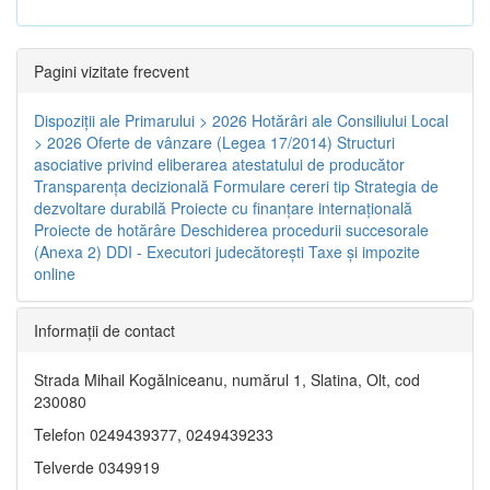
Pagini vizitate frecvent
Dispoziţii ale Primarului > 2026
Hotărâri ale Consiliului Local
> 2026
Oferte de vânzare (Legea 17/2014)
Structuri
asociative privind eliberarea atestatului de producător
Transparenţa decizională
Formulare cereri tip
Strategia de
dezvoltare durabilă
Proiecte cu finanţare internaţională
Proiecte de hotărâre
Deschiderea procedurii succesorale
(Anexa 2)
DDI - Executori judecătorești
Taxe şi impozite
online
Informaţii de contact
Strada Mihail Kogălniceanu, numărul 1, Slatina, Olt, cod
230080
Telefon 0249439377, 0249439233
Telverde 0349919