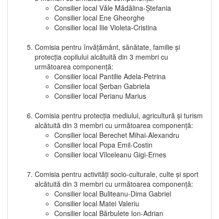
Consilier local Văle Mădălina-Ștefania
Consilier local Ene Gheorghe
Consilier local Ilie Violeta-Cristina
Comisia pentru învăţământ, sănătate, familie şi
protecţia copilului alcătuită din 3 membri cu
următoarea componenţă:
Consilier local Pantilie Adela-Petrina
Consilier local Șerban Gabriela
Consilier local Perianu Marius
Comisia pentru protecţia mediului, agricultură şi turism
alcătuită din 3 membri cu următoarea componenţă:
Consilier local Berechet Mihai-Alexandru
Consilier local Popa Emil-Costin
Consilier local Vîlceleanu Gigi-Ernes
Comisia pentru activităţi socio-culturale, culte şi sport
alcătuită din 3 membri cu următoarea componenţă:
Consilier local Buliteanu-Dima Gabriel
Consilier local Matei Valeriu
Consilier local Bărbulete Ion-Adrian