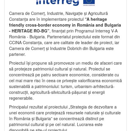
Camera de Comerț, Industrie, Navigație și Agricultură
Constanța are în implementare proiectul
“A heritage
friendly cross-border economy in România and Bulgaria
- HERITAGE RO-BG”
, finanțat prin Programul Interreg V-A
România - Bulgaria. Parteneriatul proiectului este format din
CCINA Constanța, care are calitate de leader de proiect, iar
Camera de Comerț și Industrie Dobrich din Bulgaria este
partener.
Proiectul își propune să promoveze un mediu de afaceri care
să protejeze patrimoniul cultural și natural. Proiectul se
concentrează pe patru sectoare economice, considerate cu
cel mai mare risc în ceea ce privește valorificarea economică
sustenabilă a patrimoniului: turism, urbanism-arhitectură-
construcții, agricultură-silvicultură-pășunat și energii
regenerabile.
Principalul rezultat al proiectului „Strategia de dezvoltare a
unei economii care protejează resursele naturale și culturale
în România și Bulgaria” se concentrează distinct pe
patrimoniul cultural și pe cel natural. Lucrarea este
disponibilă pe site-ul proiectului