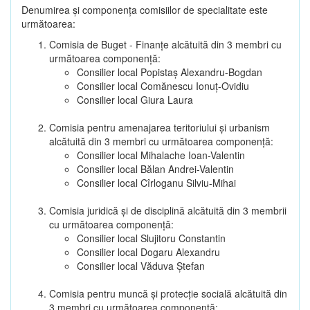
Denumirea şi componenţa comisiilor de specialitate este
următoarea:
Comisia de Buget - Finanţe alcătuită din 3 membri cu
următoarea componenţă:
Consilier local Popistaș Alexandru-Bogdan
Consilier local Comănescu Ionuț-Ovidiu
Consilier local Giura Laura
Comisia pentru amenajarea teritoriului şi urbanism
alcătuită din 3 membri cu următoarea componenţă:
Consilier local Mihalache Ioan-Valentin
Consilier local Bălan Andrei-Valentin
Consilier local Cîrloganu Silviu-Mihai
Comisia juridică şi de disciplină alcătuită din 3 membrii
cu următoarea componenţă:
Consilier local Slujitoru Constantin
Consilier local Dogaru Alexandru
Consilier local Văduva Ștefan
Comisia pentru muncă şi protecţie socială alcătuită din
3 membri cu următoarea componenţă: