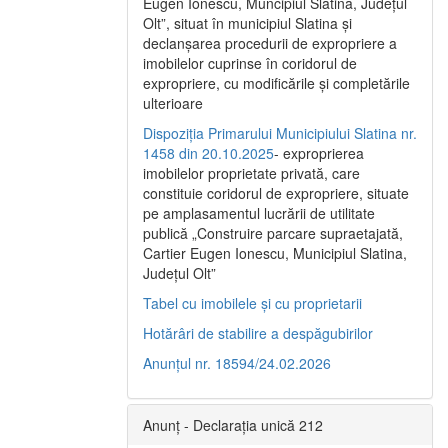
Eugen Ionescu, Muncipiul Slatina, Judeţul
Olt”, situat în municipiul Slatina şi
declanşarea procedurii de expropriere a
imobilelor cuprinse în coridorul de
expropriere, cu modificările şi completările
ulterioare
Dispoziția Primarului Municipiului Slatina nr.
1458 din 20.10.2025
- exproprierea
imobilelor proprietate privată, care
constituie coridorul de expropriere, situate
pe amplasamentul lucrării de utilitate
publică „Construire parcare supraetajată,
Cartier Eugen Ionescu, Municipiul Slatina,
Județul Olt”
Tabel cu imobilele și cu proprietarii
Hotărâri de stabilire a despăgubirilor
Anunțul nr. 18594/24.02.2026
Anunț - Declarația unică 212