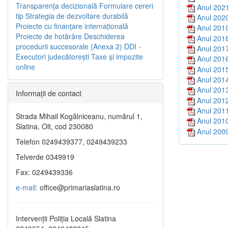
Transparenţa decizională
Formulare cereri
Anul 202
tip
Strategia de dezvoltare durabilă
Anul 202
Proiecte cu finanţare internaţională
Anul 201
Proiecte de hotărâre
Deschiderea
Anul 201
procedurii succesorale (Anexa 2)
DDI -
Anul 201
Executori judecătorești
Taxe şi impozite
Anul 201
online
Anul 201
Anul 201
Anul 201
Informaţii de contact
Anul 201
Anul 201
Strada Mihail Kogălniceanu, numărul 1,
Anul 201
Slatina, Olt, cod 230080
Anul 200
Telefon 0249439377, 0249439233
Telverde 0349919
Fax: 0249439336
e-mail:
office@primariaslatina.ro
Intervenții Poliția Locală Slatina