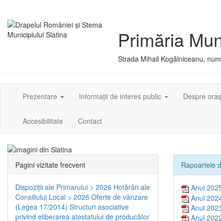
Primăria Muni
Strada Mihail Kogălniceanu, numă
Prezentare
Informații de interes public
Despre ora
Accesibilitate
Contact
Pagini vizitate frecvent
Rapoartele d
Dispoziţii ale Primarului > 2026
Hotărâri ale
Anul 202
Consiliului Local > 2026
Oferte de vânzare
Anul 202
(Legea 17/2014)
Structuri asociative
Anul 202
privind eliberarea atestatului de producător
Anul 202