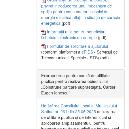
privind introducerea unui mecanism de
sprijin pentru consumatorii casnici de
energie electrică aflați în situația de sărăcie
energetică
(pdf)
Informații utile pentru beneficiarii
tichetului electronic de energie
(pdf)
Formular de solicitare a ajutorului
(conform platformei a
ePIDS
- Serviciul de
Telecomunicații Speciale - STS) (pdf)
Exproprierea pentru cauză de utilitate
publică pentru realizarea obiectivului
„Construire parcare supraetajată, Cartier
Eugen Ionescu”
Hotărârea Consiliului Local al Municipiului
Slatina nr. 261 din 25.06.2025
declararea
de utilitate publică și de interes local și
aprobarea amplasamentului pentru
lucrarea de utilitate publică de interes local