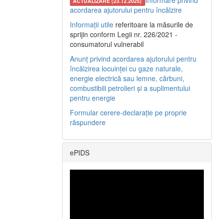
Informare privind
ACTUALIZARE (23.12.2025)
acordarea ajutorului pentru încălzire
Informații utile
referitoare la măsurile de
sprijin conform Legii nr. 226/2021 -
consumatorul vulnerabil
Anunț privind acordarea ajutorului pentru
încălzirea locuinței cu gaze naturale,
energie electrică sau lemne, cărbuni,
combustibili petrolieri și a suplimentului
pentru energie
Formular cerere-declarație pe proprie
răspundere
ePIDS