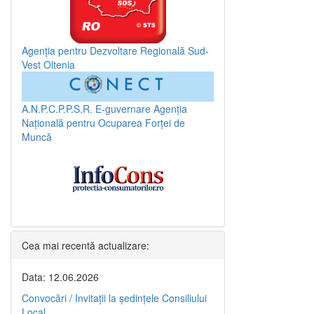
Agenția pentru Dezvoltare Regională Sud-
Vest Oltenia
A.N.P.C.P.P.S.R.
E-guvernare
Agenția
Națională pentru Ocuparea Forței de
Muncă
Cea mai recentă actualizare:
Data: 12.06.2026
Convocări / Invitaţii la şedinţele Consiliului
Local