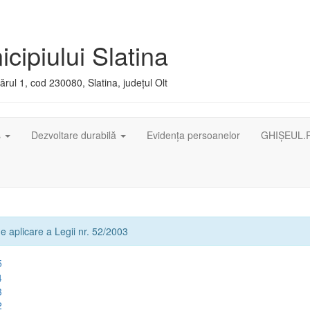
cipiului Slatina
rul 1, cod 230080, Slatina, județul Olt
ș
Dezvoltare durabilă
Evidența persoanelor
GHIȘEUL.
e aplicare a Legii nr. 52/2003
5
4
3
2