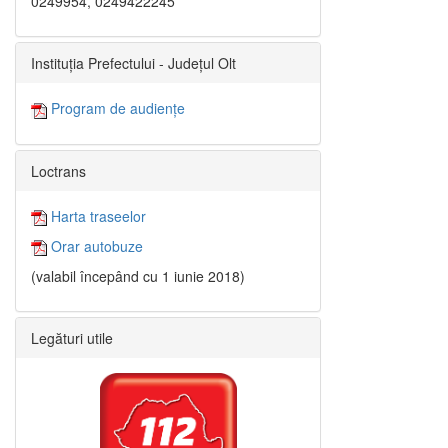
0249954, 0249422245
Instituția Prefectului - Județul Olt
Program de audiențe
Loctrans
Harta traseelor
Orar autobuze
(valabil începând cu 1 iunie 2018)
Legături utile