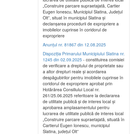
„Construire parcare supraetajată, Cartier
Eugen Ionescu, Municipiul Slatina, Județul
Olt”, situat în municipiul Slatina și
declanșarea procedurii de expropriere a
imobilelor cuprinse în coridorul de
expropriere
Anunțul nr. 81867 din 12.08.2025
Dispoziția Primarului Municipiului Slatina nr.
1245 din 02.09.2025
- constituirea comisiei
de verificare a dreptului de proprietate sau
a altor drepturi reale și acordarea
despăgubirilor pentru imobilele cuprinse în
coridorul de expropriere aprobat prin
Hotărârea Consiliului Local nr.
261/25.06.2025 referitoare la declararea
de utilitate publică și de interes local și
aprobarea amplasamentului pentru
lucrarea de utilitate publică de interes local
„Construire parcare supraetajată, situată în
Cartierul Eugen Ionescu, municipiul
Slatina, județul Olt”