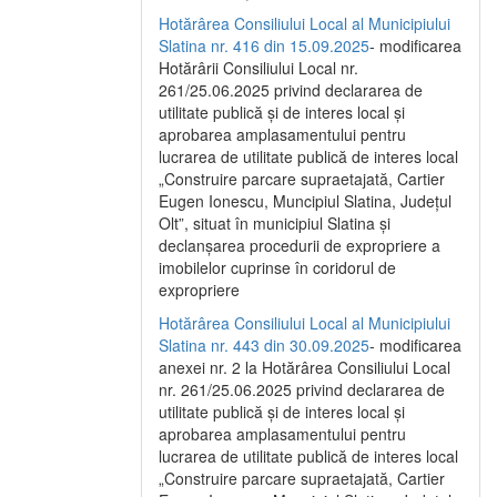
Hotărârea Consiliului Local al Municipiului
Slatina nr. 416 din 15.09.2025
- modificarea
Hotărârii Consiliului Local nr.
261/25.06.2025 privind declararea de
utilitate publică și de interes local și
aprobarea amplasamentului pentru
lucrarea de utilitate publică de interes local
„Construire parcare supraetajată, Cartier
Eugen Ionescu, Muncipiul Slatina, Județul
Olt”, situat în municipiul Slatina și
declanșarea procedurii de expropriere a
imobilelor cuprinse în coridorul de
expropriere
Hotărârea Consiliului Local al Municipiului
Slatina nr. 443 din 30.09.2025
- modificarea
anexei nr. 2 la Hotărârea Consiliului Local
nr. 261/25.06.2025 privind declararea de
utilitate publică şi de interes local şi
aprobarea amplasamentului pentru
lucrarea de utilitate publică de interes local
„Construire parcare supraetajată, Cartier