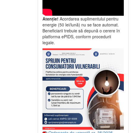
Atenție!
Acordarea suplimentului pentru
energie (50 lei/lună) nu se face automat.
Beneficiarii trebuie să depună o cerere în
platforma ePIDS, conform procedurii
legale.
Ordonanța de urgență nr. 35/2025