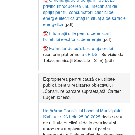
privind introducerea unui mecanism de
sprijin pentru consumatorii casnici de
energie electrică aflați în situația de sărăcie
energetică
(pdf)
Informații utile pentru beneficiarii
tichetului electronic de energie
(pdf)
Formular de solicitare a ajutorului
(conform platformei a
ePIDS
- Serviciul de
Telecomunicații Speciale - STS) (pdf)
Exproprierea pentru cauză de utilitate
publică pentru realizarea obiectivului
„Construire parcare supraetajată, Cartier
Eugen Ionescu”
Hotărârea Consiliului Local al Municipiului
Slatina nr. 261 din 25.06.2025
declararea
de utilitate publică și de interes local și
aprobarea amplasamentului pentru
lucrarea de utilitate publică de interes local