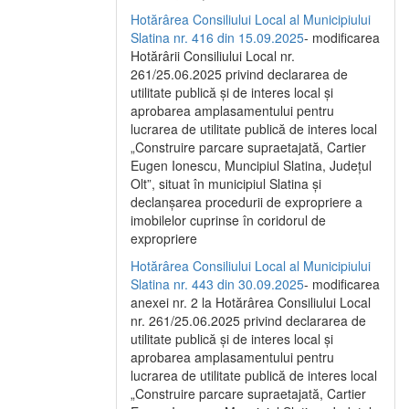
Hotărârea Consiliului Local al Municipiului
Slatina nr. 416 din 15.09.2025
- modificarea
Hotărârii Consiliului Local nr.
261/25.06.2025 privind declararea de
utilitate publică și de interes local și
aprobarea amplasamentului pentru
lucrarea de utilitate publică de interes local
„Construire parcare supraetajată, Cartier
Eugen Ionescu, Muncipiul Slatina, Județul
Olt”, situat în municipiul Slatina și
declanșarea procedurii de expropriere a
imobilelor cuprinse în coridorul de
expropriere
Hotărârea Consiliului Local al Municipiului
Slatina nr. 443 din 30.09.2025
- modificarea
anexei nr. 2 la Hotărârea Consiliului Local
nr. 261/25.06.2025 privind declararea de
utilitate publică şi de interes local şi
aprobarea amplasamentului pentru
lucrarea de utilitate publică de interes local
„Construire parcare supraetajată, Cartier