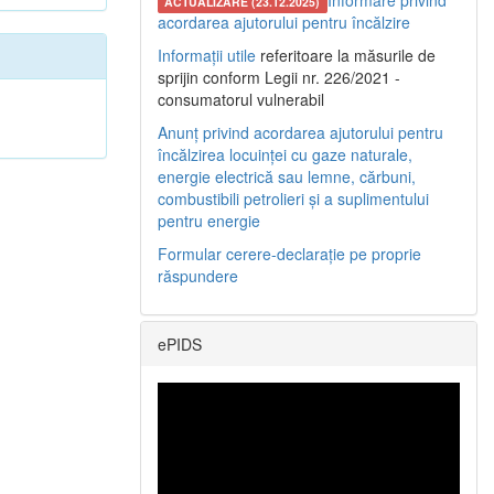
Informare privind
ACTUALIZARE (23.12.2025)
acordarea ajutorului pentru încălzire
Informații utile
referitoare la măsurile de
sprijin conform Legii nr. 226/2021 -
consumatorul vulnerabil
Anunț privind acordarea ajutorului pentru
încălzirea locuinței cu gaze naturale,
energie electrică sau lemne, cărbuni,
combustibili petrolieri și a suplimentului
pentru energie
Formular cerere-declarație pe proprie
răspundere
ePIDS