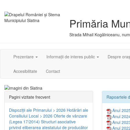
Primăria Muni
Strada Mihail Kogălniceanu, numă
Prezentare
Informații de interes public
Despre ora
Accesibilitate
Contact
Pagini vizitate frecvent
Rapoartele d
Dispoziţii ale Primarului > 2026
Hotărâri ale
Anul 202
Consiliului Local > 2026
Oferte de vânzare
Anul 202
(Legea 17/2014)
Structuri asociative
Anul 202
privind eliberarea atestatului de producător
Anul 202