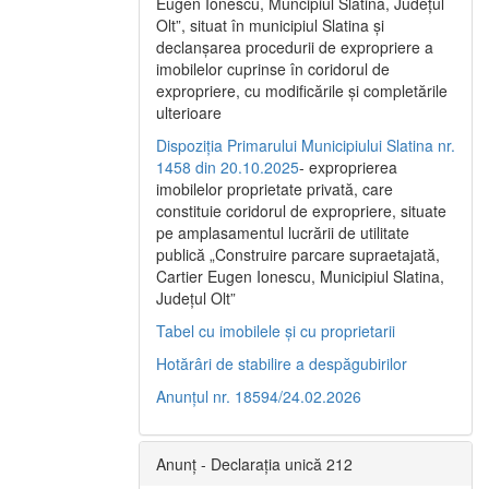
Eugen Ionescu, Muncipiul Slatina, Judeţul
Olt”, situat în municipiul Slatina şi
declanşarea procedurii de expropriere a
imobilelor cuprinse în coridorul de
expropriere, cu modificările şi completările
ulterioare
Dispoziția Primarului Municipiului Slatina nr.
1458 din 20.10.2025
- exproprierea
imobilelor proprietate privată, care
constituie coridorul de expropriere, situate
pe amplasamentul lucrării de utilitate
publică „Construire parcare supraetajată,
Cartier Eugen Ionescu, Municipiul Slatina,
Județul Olt”
Tabel cu imobilele și cu proprietarii
Hotărâri de stabilire a despăgubirilor
Anunțul nr. 18594/24.02.2026
Anunț - Declarația unică 212