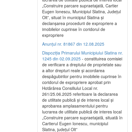
„Construire parcare supraetajată, Cartier
Eugen Ionescu, Municipiul Slatina, Județul
Olt”, situat în municipiul Slatina și
declanșarea procedurii de expropriere a
imobilelor cuprinse în coridorul de
expropriere
Anunțul nr. 81867 din 12.08.2025
Dispoziția Primarului Municipiului Slatina nr.
1245 din 02.09.2025
- constituirea comisiei
de verificare a dreptului de proprietate sau
a altor drepturi reale și acordarea
despăgubirilor pentru imobilele cuprinse în
coridorul de expropriere aprobat prin
Hotărârea Consiliului Local nr.
261/25.06.2025 referitoare la declararea
de utilitate publică și de interes local și
aprobarea amplasamentului pentru
lucrarea de utilitate publică de interes local
„Construire parcare supraetajată, situată în
Cartierul Eugen Ionescu, municipiul
Slatina, județul Olt”