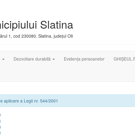
cipiului Slatina
rul 1, cod 230080, Slatina, județul Olt
ș
Dezvoltare durabilă
Evidența persoanelor
GHIȘEUL.
e aplicare a Legii nr. 544/2001
5
4
3
2