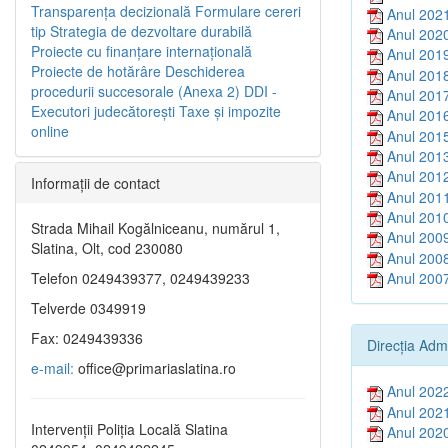
Transparenţa decizională
Formulare cereri
Anul 202
tip
Strategia de dezvoltare durabilă
Anul 202
Proiecte cu finanţare internaţională
Anul 201
Proiecte de hotărâre
Deschiderea
Anul 201
procedurii succesorale (Anexa 2)
DDI -
Anul 201
Executori judecătorești
Taxe şi impozite
Anul 201
online
Anul 201
Anul 201
Anul 201
Informaţii de contact
Anul 201
Anul 201
Strada Mihail Kogălniceanu, numărul 1,
Anul 200
Slatina, Olt, cod 230080
Anul 200
Anul 200
Telefon 0249439377, 0249439233
Telverde 0349919
Fax: 0249439336
Direcția Adm
e-mail:
office@primariaslatina.ro
Anul 202
Anul 202
Intervenții Poliția Locală Slatina
Anul 202