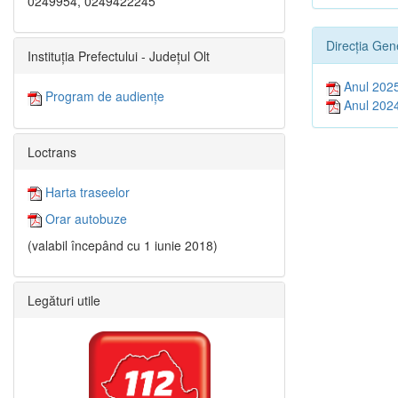
0249954, 0249422245
Direcția Gen
Instituția Prefectului - Județul Olt
Anul 202
Program de audiențe
Anul 202
Loctrans
Harta traseelor
Orar autobuze
(valabil începând cu 1 iunie 2018)
Legături utile