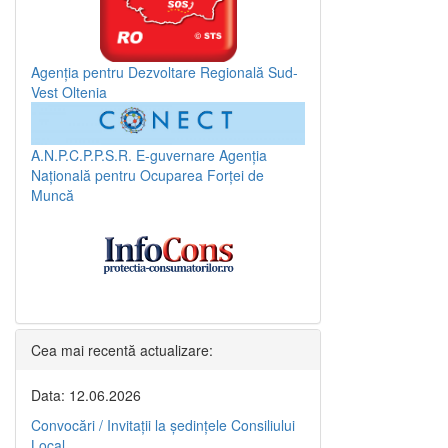
Agenția pentru Dezvoltare Regională Sud-
Vest Oltenia
A.N.P.C.P.P.S.R.
E-guvernare
Agenția
Națională pentru Ocuparea Forței de
Muncă
Cea mai recentă actualizare:
Data: 12.06.2026
Convocări / Invitaţii la şedinţele Consiliului
Local