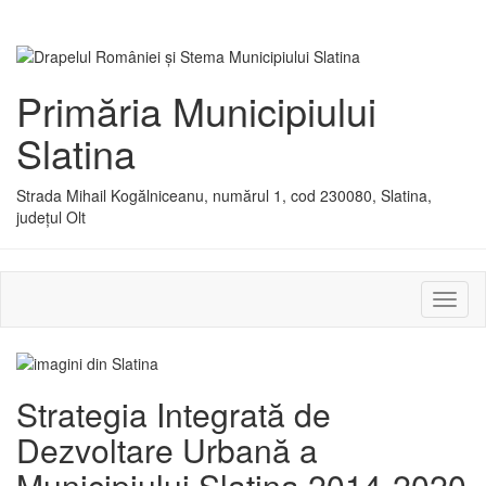
Primăria Municipiului
Slatina
Strada Mihail Kogălniceanu, numărul 1, cod 230080, Slatina,
județul Olt
Activ
sau
dezac
meniu
Strategia Integrată de
Dezvoltare Urbană a
Municipiului Slatina 2014-2020