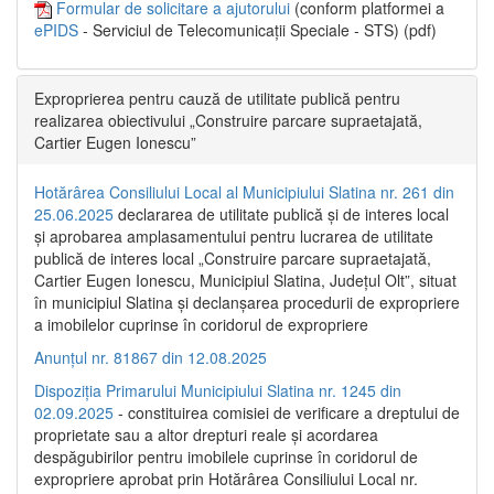
Formular de solicitare a ajutorului
(conform platformei a
ePIDS
- Serviciul de Telecomunicații Speciale - STS) (pdf)
Exproprierea pentru cauză de utilitate publică pentru
realizarea obiectivului „Construire parcare supraetajată,
Cartier Eugen Ionescu”
Hotărârea Consiliului Local al Municipiului Slatina nr. 261 din
25.06.2025
declararea de utilitate publică și de interes local
și aprobarea amplasamentului pentru lucrarea de utilitate
publică de interes local „Construire parcare supraetajată,
Cartier Eugen Ionescu, Municipiul Slatina, Județul Olt”, situat
în municipiul Slatina și declanșarea procedurii de expropriere
a imobilelor cuprinse în coridorul de expropriere
Anunțul nr. 81867 din 12.08.2025
Dispoziția Primarului Municipiului Slatina nr. 1245 din
02.09.2025
- constituirea comisiei de verificare a dreptului de
proprietate sau a altor drepturi reale și acordarea
despăgubirilor pentru imobilele cuprinse în coridorul de
expropriere aprobat prin Hotărârea Consiliului Local nr.