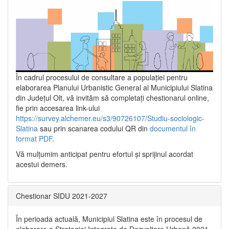
În cadrul procesului de consultare a populaţiei pentru
elaborarea Planului Urbanistic General al Municipiului Slatina
din Județul Olt, vă invităm să completați chestionarul online,
fie prin accesarea link-ului
https://survey.alchemer.eu/s3/90726107/Studiu-sociologic-
Slatina
sau prin scanarea codului QR din
documentul în
format PDF
.
Vă mulţumim anticipat pentru efortul şi sprijinul acordat
acestui demers.
Chestionar SIDU 2021-2027
În perioada actuală, Municipiul Slatina este în procesul de
elaborare a Strategiei Integrate de Dezvoltare Urbană 2021‐