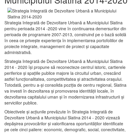
Strategia Integrată de Dezvoltare Urbană a Municipiului Slatina
pentru perioada 2014 -2020 vine în continuarea demersurilor din
perioada de programare 2007-2013, construind pe o bază solidă
în ceea ce priveşte experienţa în implementarea portofoliilor de
proiecte integrate, management de proiect și capacitate
administrativă.
Strategia Integrată de Dezvoltare Urbană a Municipiului Slatina
2014 - 2020 își propune să reconecteze centrul istoric, cartierele
periferice şi spaţiile publice majore la circuitul urban, crescând
astfel funcţionalitatea, competitivitatea şi atractivitatea oraşului.
Totodată, pentru a-şi consolida poziţia de centru regional, Slatina
va investi în dezvoltarea şi promovarea identităţii locale, în
dezvoltarea capitalului uman şi în modernizarea infrastructurii şi
serviciilor publice.
Obiectivele şi acţiunile prevăzute în Strategia Integrată de
Dezvoltare Urbană a Municipiului Slatina 2014 - 2020 vizează
depășirea provocărilor şi valorificarea oportunităţilor identificate
pe cele cinci paliere: economic, demografic, social, conectivitate,