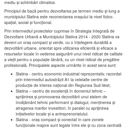
mediu şi schimbări climatice.
Principiul de bază pentru dezvoltarea pe termen mediu şi lung a
municipiului Slatina este reconectarea oraşului la nivel fizico-
spaţial, social şi funcţional.
Prin intermediul proiectelor cuprinse în Strategia Integrată de
Dezvoltare Urbană a Municipiului Slatina 2014 - 2020 Slatina va
deveni un oraş compact şi verde, cu o înţelegere durabilă a
dezvoltării urbane, orientat spre utilizarea eficientă şi eficace a
resurselor locale în vederea asigurării unui nivel ridicat de calitate
a vieţii pentru o populaţie tânără, cu un nivel ridicat de pregătire
profesională. Principalele aspecte urmărite în acest sens sunt:
Slatina - centru economic-industrial reprezentativ, racordat
prin intermediul autostrăzii A1 la celelalte centre de
producţie de interes naţional din Regiunea Sud-Vest;
Slatina – centru de excelenţă în domeniul tehnic –
sprijinirea şi promovarea dezvoltării unui sistem de
învăţământ tehnic performant şi dialogul, menţinerea şi
atragerea marilor investitori, în paralel cu sprijinirea
iniţiativelor locale şi a antreprenoriatului;
Slatina - oraş compact şi conectat în care zonele
funcţionale majore sunt legate între ele şi cu zona centrală