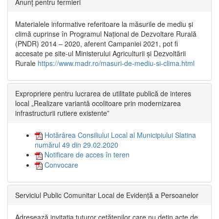
Anunț pentru fermieri
Materialele informative referitoare la măsurile de mediu și
climă cuprinse în Programul Național de Dezvoltare Rurală
(PNDR) 2014 – 2020, aferent Campaniei 2021, pot fi
accesate pe site-ul Ministerului Agriculturii și Dezvoltării
Rurale
https://www.madr.ro/masuri-de-mediu-si-clima.html
Expropriere pentru lucrarea de utilitate publică de interes
local „Realizare variantă ocolitoare prin modernizarea
infrastructurii rutiere existente”
Hotărârea Consiliului Local al Municipiului Slatina
numărul 49 din 29.02.2020
Notificare de acces în teren
Convocare
Serviciul Public Comunitar Local de Evidență a Persoanelor
Adresează invitația tuturor cetățenilor care nu dețin acte de