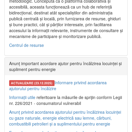
metodologic. Concepută ca o platformă colaborativă și
accesibilă, aceasta funcționează ca un hub de referință
bidirecțional, destinat atât specialiștilor din administrația
publică centrală și locală, prin furnizarea de resurse, ghiduri
și bune practici, cât și părților interesate, prin facilitarea
accesului la informații relevante, instrumente de consultare și
mecanisme de participare și monitorizare publică.
Centrul de resurse
Anunț important acordare ajutor pentru încălzirea locuinței și
supliment pentru energie
Informare privind acordarea
ACTUALIZARE (23.12.2025)
ajutorului pentru încălzire
Informații utile
referitoare la măsurile de sprijin conform Legii
nr. 226/2021 - consumatorul vulnerabil
Anunț privind acordarea ajutorului pentru încălzirea locuinței
cu gaze naturale, energie electrică sau lemne, cărbuni,
combustibili petrolieri și a suplimentului pentru energie