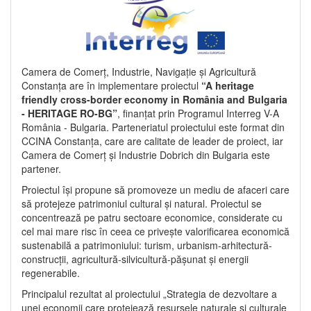
Camera de Comerț, Industrie, Navigație și Agricultură
Constanța are în implementare proiectul
“A heritage
friendly cross-border economy in România and Bulgaria
- HERITAGE RO-BG”
, finanțat prin Programul Interreg V-A
România - Bulgaria. Parteneriatul proiectului este format din
CCINA Constanța, care are calitate de leader de proiect, iar
Camera de Comerț și Industrie Dobrich din Bulgaria este
partener.
Proiectul își propune să promoveze un mediu de afaceri care
să protejeze patrimoniul cultural și natural. Proiectul se
concentrează pe patru sectoare economice, considerate cu
cel mai mare risc în ceea ce privește valorificarea economică
sustenabilă a patrimoniului: turism, urbanism-arhitectură-
construcții, agricultură-silvicultură-pășunat și energii
regenerabile.
Principalul rezultat al proiectului „Strategia de dezvoltare a
unei economii care protejează resursele naturale și culturale