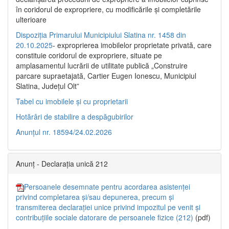
în coridorul de expropriere, cu modificările şi completările
ulterioare
Dispoziția Primarului Municipiului Slatina nr. 1458 din
20.10.2025
- exproprierea imobilelor proprietate privată, care
constituie coridorul de expropriere, situate pe
amplasamentul lucrării de utilitate publică „Construire
parcare supraetajată, Cartier Eugen Ionescu, Municipiul
Slatina, Județul Olt”
Tabel cu imobilele și cu proprietarii
Hotărâri de stabilire a despăgubirilor
Anunțul nr. 18594/24.02.2026
Anunț - Declarația unică 212
Persoanele desemnate pentru acordarea asistenței
privind completarea și/sau depunerea, precum și
transmiterea declarației unice privind impozitul pe venit și
contribuțiile sociale datorare de persoanele fizice (212)
(pdf)