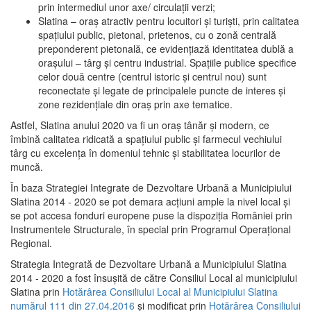
prin intermediul unor axe/ circulații verzi;
Slatina – oraş atractiv pentru locuitori şi turişti, prin calitatea
spaţiului public, pietonal, prietenos, cu o zonă centrală
preponderent pietonală, ce evidenţiază identitatea dublă a
oraşului – târg şi centru industrial. Spaţiile publice specifice
celor două centre (centrul istoric şi centrul nou) sunt
reconectate şi legate de principalele puncte de interes şi
zone rezidenţiale din oraş prin axe tematice.
Astfel, Slatina anului 2020 va fi un oraş tânăr şi modern, ce
îmbină calitatea ridicată a spaţiului public şi farmecul vechiului
târg cu excelenţa în domeniul tehnic şi stabilitatea locurilor de
muncă.
În baza Strategiei Integrate de Dezvoltare Urbană a Municipiului
Slatina 2014 - 2020 se pot demara acţiuni ample la nivel local şi
se pot accesa fonduri europene puse la dispoziţia României prin
Instrumentele Structurale, în special prin Programul Operațional
Regional.
Strategia Integrată de Dezvoltare Urbană a Municipiului Slatina
2014 - 2020 a fost însuşită de către Consiliul Local al municipiului
Slatina prin
Hotărârea Consiliului Local al Municipiului Slatina
numărul 111 din 27.04.2016
și modificat prin
Hotărârea Consiliului