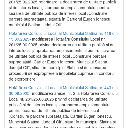
261/25.06.2025 referitoare la declararea de utilitate publică
și de interes local și aprobarea amplasamentului pentru
lucrarea de utilitate publică de interes local „Construire
parcare supraetajată, situată în Cartierul Eugen Ionescu,
municipiul Slatina, județul Olt”
Hotărârea Consiliului Local al Municipiului Slatina nr. 416 din
15.09.2025
- modificarea Hotărârii Consiliului Local nr.
261/25.06.2025 privind declararea de utilitate publică și de
interes local și aprobarea amplasamentului pentru lucrarea
de utilitate publică de interes local „Construire parcare
supraetajată, Cartier Eugen Ionescu, Muncipiul Slatina,
Județul Olt”, situat în municipiul Slatina și declanșarea
procedurii de expropriere a imobilelor cuprinse în coridorul
de expropriere
Hotărârea Consiliului Local al Municipiului Slatina nr. 443 din
30.09.2025
- modificarea anexei nr. 2 la Hotărârea Consiliului
Local nr. 261/25.06.2025 privind declararea de utilitate
publică şi de interes local şi aprobarea amplasamentului
pentru lucrarea de utilitate publică de interes local
„Construire parcare supraetajată, Cartier Eugen Ionescu,
Muncipiul Slatina, Judeţul Olt”, situat în municipiul Slatina şi
declanşarea procedurii de expropriere a imobilelor cuprinse