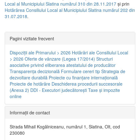
Local al Municipiului Slatina numărul 310 din 28.11.2017
și prin
Hotărârea Consiliului Local al Municipiului Slatina numărul 202 din
31.07.2018
.
Pagini vizitate frecvent
Dispoziţii ale Primarului > 2026
Hotărâri ale Consiliului Local
> 2026
Oferte de vânzare (Legea 17/2014)
Structuri
asociative privind eliberarea atestatului de producător
Transparenţa decizională
Formulare cereri tip
Strategia de
dezvoltare durabilă
Proiecte cu finanţare internaţională
Proiecte de hotărâre
Deschiderea procedurii succesorale
(Anexa 2)
DDI - Executori judecătorești
Taxe şi impozite
online
Informaţii de contact
Strada Mihail Kogălniceanu, numărul 1, Slatina, Olt, cod
230080