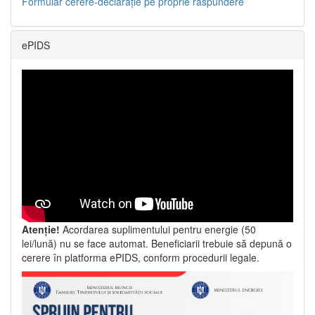
Formular cerere-declarație pe proprie răspundere
ePIDS
Atenție!
Acordarea suplimentului pentru energie (50
lei/lună) nu se face automat. Beneficiarii trebuie să depună o
cerere în platforma ePIDS, conform procedurii legale.