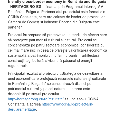
friendly cross-border economy in România and Bulgaria
- HERITAGE RO-BG”
, finanțat prin Programul Interreg V-A
România - Bulgaria. Parteneriatul proiectului este format din
CCINA Constanța, care are calitate de leader de proiect, iar
Camera de Comerț și Industrie Dobrich din Bulgaria este
partener.
Proiectul își propune să promoveze un mediu de afaceri care
să protejeze patrimoniul cultural și natural. Proiectul se
concentrează pe patru sectoare economice, considerate cu
cel mai mare risc în ceea ce privește valorificarea economică
sustenabilă a patrimoniului: turism, urbanism-arhitectură-
construcții, agricultură-silvicultură-pășunat și energii
regenerabile.
Principalul rezultat al proiectului „Strategia de dezvoltare a
unei economii care protejează resursele naturale și culturale
în România și Bulgaria” se concentrează distinct pe
patrimoniul cultural și pe cel natural. Lucrarea este
disponibilă pe site-ul proiectului
http://heritagerobg.eu/ro/rezultate/
sau pe site-ul CCINA
Constanța la adresa
https://www.ccina.ro/proiecte/in-
derulare/heritage
.