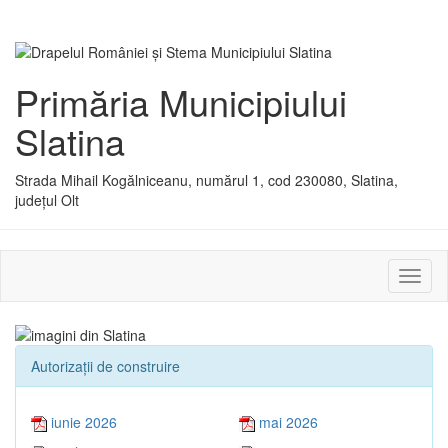
Primăria Municipiului
Slatina
Strada Mihail Kogălniceanu, numărul 1, cod 230080, Slatina,
județul Olt
Activ
sau
dezac
meniu
Autorizaţii de construire
iunie 2026
mai 2026