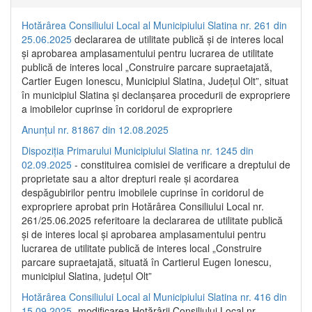
Hotărârea Consiliului Local al Municipiului Slatina nr. 261 din
25.06.2025
declararea de utilitate publică și de interes local
și aprobarea amplasamentului pentru lucrarea de utilitate
publică de interes local „Construire parcare supraetajată,
Cartier Eugen Ionescu, Municipiul Slatina, Județul Olt”, situat
în municipiul Slatina și declanșarea procedurii de expropriere
a imobilelor cuprinse în coridorul de expropriere
Anunțul nr. 81867 din 12.08.2025
Dispoziția Primarului Municipiului Slatina nr. 1245 din
02.09.2025
- constituirea comisiei de verificare a dreptului de
proprietate sau a altor drepturi reale și acordarea
despăgubirilor pentru imobilele cuprinse în coridorul de
expropriere aprobat prin Hotărârea Consiliului Local nr.
261/25.06.2025 referitoare la declararea de utilitate publică
și de interes local și aprobarea amplasamentului pentru
lucrarea de utilitate publică de interes local „Construire
parcare supraetajată, situată în Cartierul Eugen Ionescu,
municipiul Slatina, județul Olt”
Hotărârea Consiliului Local al Municipiului Slatina nr. 416 din
15.09.2025
- modificarea Hotărârii Consiliului Local nr.