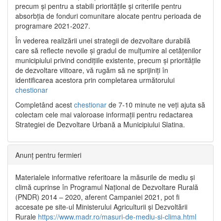
precum și pentru a stabili prioritățile și criteriile pentru
absorbția de fonduri comunitare alocate pentru perioada de
programare 2021-2027.
În vederea realizării unei strategii de dezvoltare durabilă
care să reflecte nevoile și gradul de mulțumire al cetățenilor
municipiului privind condițiile existente, precum și prioritățile
de dezvoltare viitoare, vă rugăm să ne sprijiniți în
identificarea acestora prin completarea următorului
chestionar
Completând acest
chestionar
de 7-10 minute ne veți ajuta să
colectam cele mai valoroase informații pentru redactarea
Strategiei de Dezvoltare Urbană a Municipiului Slatina.
Anunț pentru fermieri
Materialele informative referitoare la măsurile de mediu și
climă cuprinse în Programul Național de Dezvoltare Rurală
(PNDR) 2014 – 2020, aferent Campaniei 2021, pot fi
accesate pe site-ul Ministerului Agriculturii și Dezvoltării
Rurale
https://www.madr.ro/masuri-de-mediu-si-clima.html