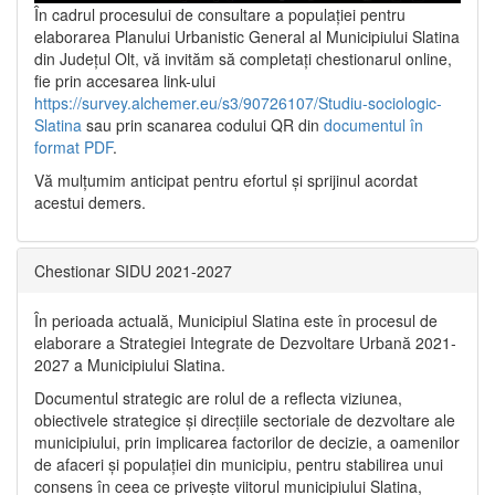
În cadrul procesului de consultare a populaţiei pentru
elaborarea Planului Urbanistic General al Municipiului Slatina
din Județul Olt, vă invităm să completați chestionarul online,
fie prin accesarea link-ului
https://survey.alchemer.eu/s3/90726107/Studiu-sociologic-
Slatina
sau prin scanarea codului QR din
documentul în
format PDF
.
Vă mulţumim anticipat pentru efortul şi sprijinul acordat
acestui demers.
Chestionar SIDU 2021-2027
În perioada actuală, Municipiul Slatina este în procesul de
elaborare a Strategiei Integrate de Dezvoltare Urbană 2021‐
2027 a Municipiului Slatina.
Documentul strategic are rolul de a reflecta viziunea,
obiectivele strategice și direcțiile sectoriale de dezvoltare ale
municipiului, prin implicarea factorilor de decizie, a oamenilor
de afaceri și populației din municipiu, pentru stabilirea unui
consens în ceea ce privește viitorul municipiului Slatina,