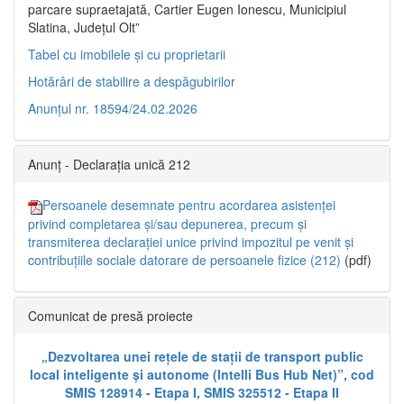
parcare supraetajată, Cartier Eugen Ionescu, Municipiul
Slatina, Județul Olt”
Tabel cu imobilele și cu proprietarii
Hotărâri de stabilire a despăgubirilor
Anunțul nr. 18594/24.02.2026
Anunț - Declarația unică 212
Persoanele desemnate pentru acordarea asistenței
privind completarea și/sau depunerea, precum și
transmiterea declarației unice privind impozitul pe venit și
contribuțiile sociale datorare de persoanele fizice (212)
(pdf)
Comunicat de presă proiecte
„Dezvoltarea unei rețele de stații de transport public
local inteligente și autonome (Intelli Bus Hub Net)”, cod
SMIS 128914 - Etapa I, SMIS 325512 - Etapa II