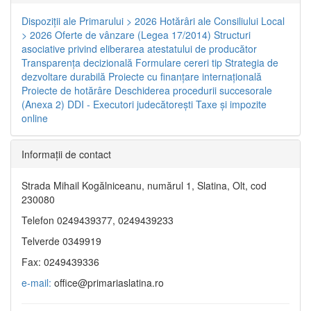
Dispoziţii ale Primarului > 2026
Hotărâri ale Consiliului Local
> 2026
Oferte de vânzare (Legea 17/2014)
Structuri
asociative privind eliberarea atestatului de producător
Transparenţa decizională
Formulare cereri tip
Strategia de
dezvoltare durabilă
Proiecte cu finanţare internaţională
Proiecte de hotărâre
Deschiderea procedurii succesorale
(Anexa 2)
DDI - Executori judecătorești
Taxe şi impozite
online
Informaţii de contact
Strada Mihail Kogălniceanu, numărul 1, Slatina, Olt, cod
230080
Telefon 0249439377, 0249439233
Telverde 0349919
Fax: 0249439336
e-mail:
office@primariaslatina.ro