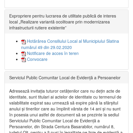
Expropriere pentru lucrarea de utilitate publică de interes
local „Realizare variantă ocolitoare prin modernizarea
infrastructurii rutiere existente”
Hotărârea Consiliului Local al Municipiului Slatina
numărul 49 din 29.02.2020
Notificare de acces în teren
Convocare
Serviciul Public Comunitar Local de Evidență a Persoanelor
Adresează invitația tuturor cetățenilor care nu dețin acte de
identitate, sunt titulari ai actelor de identitate cu termenul de
valabilitate expirat sau urmează să expire până la sfârșitul
anului și tinerilor care au împlinit vârsta de 14 ani și nu sunt
în posesia unui astfel de document să se prezinte la sediul
Serviciului Public Comunitar Local de Evidență a
Persoanelor, din Strada Centura Basarabilor, numărul 8,
județul Olt, pentru a fi puși în legalitate pe linie de evidență a