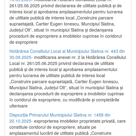
261/25.06.2025 privind declararea de utilitate publică și de
interes local și aprobarea amplasamentului pentru lucrarea
de utilitate publică de interes local „Construire parcare
supraetajată, Cartier Eugen Ionescu, Muncipiul Slatina,
Județul Olt”, situat în municipiul Slatina și declanșarea
procedurii de expropriere a imobilelor cuprinse în coridorul
de expropriere
Hotărârea Consiliului Local al Municipiului Slatina nr. 443 din
30.09.2025
- modificarea anexei nr. 2 la Hotărârea Consiliului
Local nr. 261/25.06.2025 privind declararea de utilitate
publică şi de interes local şi aprobarea amplasamentului
pentru lucrarea de utilitate publică de interes local
„Construire parcare supraetajată, Cartier Eugen Ionescu,
Muncipiul Slatina, Judeţul Olt”, situat în municipiul Slatina şi
declanşarea procedurii de expropriere a imobilelor cuprinse
în coridorul de expropriere, cu modificările şi completările
ulterioare
Dispoziția Primarului Municipiului Slatina nr. 1458 din
20.10.2025
- exproprierea imobilelor proprietate privată, care
constituie coridorul de expropriere, situate pe
amplasamentul lucrării de utilitate publică „Construire