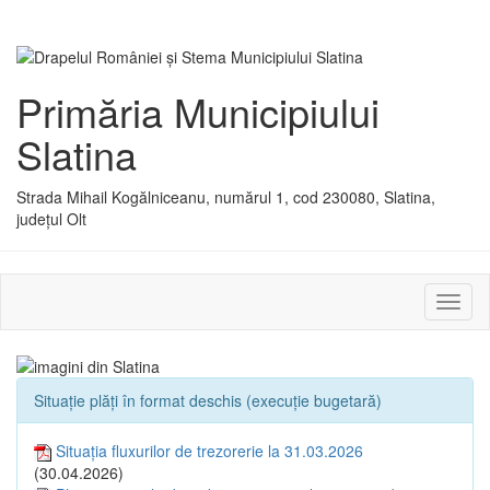
Primăria Municipiului
Slatina
Strada Mihail Kogălniceanu, numărul 1, cod 230080, Slatina,
județul Olt
Activ
sau
dezac
meniu
Situație plăți în format deschis (execuție bugetară)
Situația fluxurilor de trezorerie la 31.03.2026
(30.04.2026)