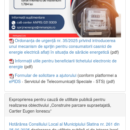
Ordonanța de urgență nr. 35/2025 privind introducerea
unui mecanism de sprijin pentru consumatorii casnici de
energie electrică aflați în situația de sărăcie energetică
(pdf)
Informații utile pentru beneficiarii tichetului electronic de
energie
(pdf)
Formular de solicitare a ajutorului
(conform platformei a
ePIDS
- Serviciul de Telecomunicații Speciale - STS) (pdf)
Exproprierea pentru cauză de utilitate publică pentru
realizarea obiectivului „Construire parcare supraetajată,
Cartier Eugen Ionescu”
Hotărârea Consiliului Local al Municipiului Slatina nr. 261 din
25.06.2025
declararea de utilitate publică și de interes local