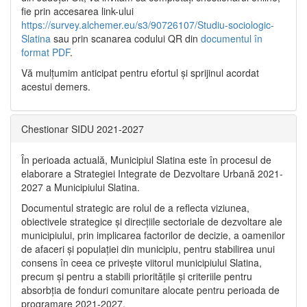
fie prin accesarea link-ului
https://survey.alchemer.eu/s3/90726107/Studiu-sociologic-
Slatina
sau prin scanarea codului QR din
documentul în
format PDF
.
Vă mulţumim anticipat pentru efortul şi sprijinul acordat
acestui demers.
Chestionar SIDU 2021-2027
În perioada actuală, Municipiul Slatina este în procesul de
elaborare a Strategiei Integrate de Dezvoltare Urbană 2021‐
2027 a Municipiului Slatina.
Documentul strategic are rolul de a reflecta viziunea,
obiectivele strategice și direcțiile sectoriale de dezvoltare ale
municipiului, prin implicarea factorilor de decizie, a oamenilor
de afaceri și populației din municipiu, pentru stabilirea unui
consens în ceea ce privește viitorul municipiului Slatina,
precum și pentru a stabili prioritățile și criteriile pentru
absorbția de fonduri comunitare alocate pentru perioada de
programare 2021-2027.