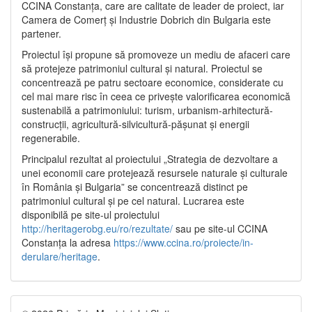
CCINA Constanța, care are calitate de leader de proiect, iar
Camera de Comerț și Industrie Dobrich din Bulgaria este
partener.
Proiectul își propune să promoveze un mediu de afaceri care
să protejeze patrimoniul cultural și natural. Proiectul se
concentrează pe patru sectoare economice, considerate cu
cel mai mare risc în ceea ce privește valorificarea economică
sustenabilă a patrimoniului: turism, urbanism-arhitectură-
construcții, agricultură-silvicultură-pășunat și energii
regenerabile.
Principalul rezultat al proiectului „Strategia de dezvoltare a
unei economii care protejează resursele naturale și culturale
în România și Bulgaria” se concentrează distinct pe
patrimoniul cultural și pe cel natural. Lucrarea este
disponibilă pe site-ul proiectului
http://heritagerobg.eu/ro/rezultate/
sau pe site-ul CCINA
Constanța la adresa
https://www.ccina.ro/proiecte/in-
derulare/heritage
.