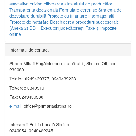
asociative privind eliberarea atestatului de producător
Transparenţa decizională
Formulare cereri tip
Strategia de
dezvoltare durabilă
Proiecte cu finanţare internaţională
Proiecte de hotărâre
Deschiderea procedurii succesorale
(Anexa 2)
DDI - Executori judecătorești
Taxe şi impozite
online
Informaţii de contact
Strada Mihail Kogălniceanu, numărul 1, Slatina, Olt, cod
230080
Telefon 0249439377, 0249439233
Telverde 0349919
Fax: 0249439336
e-mail:
office@primariaslatina.ro
Intervenții Poliția Locală Slatina
0249954, 0249422245