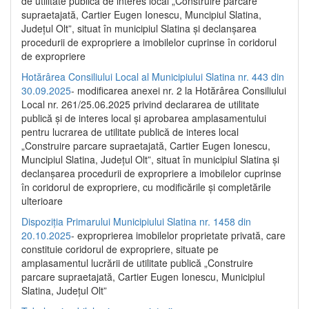
de utilitate publică de interes local „Construire parcare
supraetajată, Cartier Eugen Ionescu, Muncipiul Slatina,
Județul Olt”, situat în municipiul Slatina și declanșarea
procedurii de expropriere a imobilelor cuprinse în coridorul
de expropriere
Hotărârea Consiliului Local al Municipiului Slatina nr. 443 din
30.09.2025
- modificarea anexei nr. 2 la Hotărârea Consiliului
Local nr. 261/25.06.2025 privind declararea de utilitate
publică şi de interes local şi aprobarea amplasamentului
pentru lucrarea de utilitate publică de interes local
„Construire parcare supraetajată, Cartier Eugen Ionescu,
Muncipiul Slatina, Judeţul Olt”, situat în municipiul Slatina şi
declanşarea procedurii de expropriere a imobilelor cuprinse
în coridorul de expropriere, cu modificările şi completările
ulterioare
Dispoziția Primarului Municipiului Slatina nr. 1458 din
20.10.2025
- exproprierea imobilelor proprietate privată, care
constituie coridorul de expropriere, situate pe
amplasamentul lucrării de utilitate publică „Construire
parcare supraetajată, Cartier Eugen Ionescu, Municipiul
Slatina, Județul Olt”