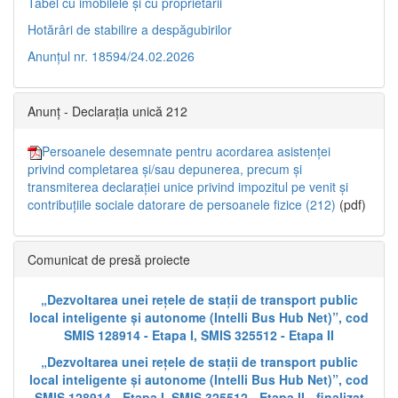
Tabel cu imobilele și cu proprietarii
Hotărâri de stabilire a despăgubirilor
Anunțul nr. 18594/24.02.2026
Anunț - Declarația unică 212
Persoanele desemnate pentru acordarea asistenței
privind completarea și/sau depunerea, precum și
transmiterea declarației unice privind impozitul pe venit și
contribuțiile sociale datorare de persoanele fizice (212)
(pdf)
Comunicat de presă proiecte
„Dezvoltarea unei rețele de stații de transport public
local inteligente și autonome (Intelli Bus Hub Net)”, cod
SMIS 128914 - Etapa I, SMIS 325512 - Etapa II
„Dezvoltarea unei rețele de stații de transport public
local inteligente și autonome (Intelli Bus Hub Net)”, cod
SMIS 128914 - Etapa I, SMIS 325512 - Etapa II - finalizat