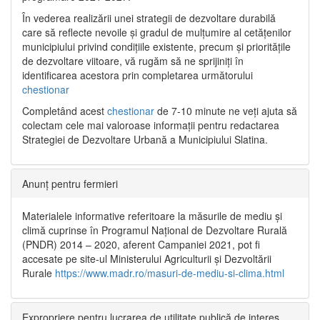
În vederea realizării unei strategii de dezvoltare durabilă
care să reflecte nevoile și gradul de mulțumire al cetățenilor
municipiului privind condițiile existente, precum și prioritățile
de dezvoltare viitoare, vă rugăm să ne sprijiniți în
identificarea acestora prin completarea următorului
chestionar
Completând acest
chestionar
de 7-10 minute ne veți ajuta să
colectam cele mai valoroase informații pentru redactarea
Strategiei de Dezvoltare Urbană a Municipiului Slatina.
Anunț pentru fermieri
Materialele informative referitoare la măsurile de mediu și
climă cuprinse în Programul Național de Dezvoltare Rurală
(PNDR) 2014 – 2020, aferent Campaniei 2021, pot fi
accesate pe site-ul Ministerului Agriculturii și Dezvoltării
Rurale
https://www.madr.ro/masuri-de-mediu-si-clima.html
Expropriere pentru lucrarea de utilitate publică de interes