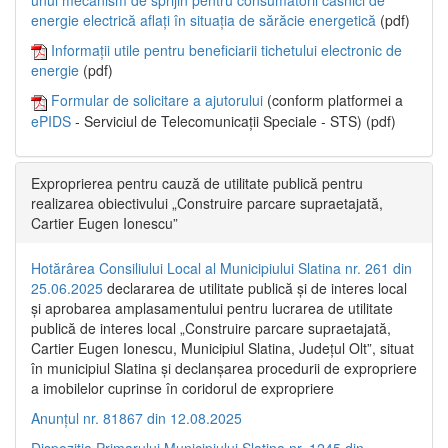
energie electrică aflați în situația de sărăcie energetică
(pdf)
Informații utile pentru beneficiarii tichetului electronic de
energie
(pdf)
Formular de solicitare a ajutorului
(conform platformei a
ePIDS
- Serviciul de Telecomunicații Speciale - STS) (pdf)
Exproprierea pentru cauză de utilitate publică pentru
realizarea obiectivului „Construire parcare supraetajată,
Cartier Eugen Ionescu”
Hotărârea Consiliului Local al Municipiului Slatina nr. 261 din
25.06.2025
declararea de utilitate publică și de interes local
și aprobarea amplasamentului pentru lucrarea de utilitate
publică de interes local „Construire parcare supraetajată,
Cartier Eugen Ionescu, Municipiul Slatina, Județul Olt”, situat
în municipiul Slatina și declanșarea procedurii de expropriere
a imobilelor cuprinse în coridorul de expropriere
Anunțul nr. 81867 din 12.08.2025
Dispoziția Primarului Municipiului Slatina nr. 1245 din