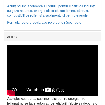
Anunț privind acordarea ajutorului pentru încălzirea locuinței
cu gaze naturale, energie electrică sau lemne, cărbuni,
combustibili petrolieri și a suplimentului pentru energie
Formular cerere-declarație pe proprie răspundere
ePIDS
Atenție!
Acordarea suplimentului pentru energie (50
lei/lună) nu se face automat. Beneficiarii trebuie să depună o