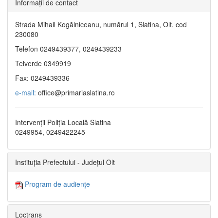
Informaţii de contact
Strada Mihail Kogălniceanu, numărul 1, Slatina, Olt, cod
230080
Telefon 0249439377, 0249439233
Telverde 0349919
Fax: 0249439336
e-mail:
office@primariaslatina.ro
Intervenții Poliția Locală Slatina
0249954, 0249422245
Instituția Prefectului - Județul Olt
Program de audiențe
Loctrans