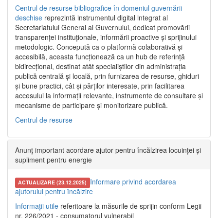
Centrul de resurse bibliografice în domeniul guvernării
deschise
reprezintă instrumentul digital integrat al
Secretariatului General al Guvernului, dedicat promovării
transparenței instituționale, informării proactive și sprijinului
metodologic. Concepută ca o platformă colaborativă și
accesibilă, aceasta funcționează ca un hub de referință
bidirecțional, destinat atât specialiștilor din administrația
publică centrală și locală, prin furnizarea de resurse, ghiduri
și bune practici, cât și părților interesate, prin facilitarea
accesului la informații relevante, instrumente de consultare și
mecanisme de participare și monitorizare publică.
Centrul de resurse
Anunț important acordare ajutor pentru încălzirea locuinței și
supliment pentru energie
Informare privind acordarea
ACTUALIZARE (23.12.2025)
ajutorului pentru încălzire
Informații utile
referitoare la măsurile de sprijin conform Legii
nr. 226/2021 - consumatorul vulnerabil