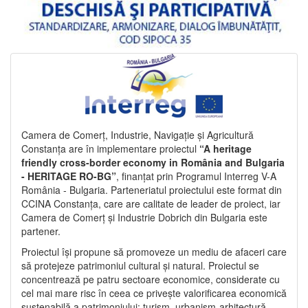
Camera de Comerț, Industrie, Navigație și Agricultură
Constanța are în implementare proiectul
“A heritage
friendly cross-border economy in România and Bulgaria
- HERITAGE RO-BG”
, finanțat prin Programul Interreg V-A
România - Bulgaria. Parteneriatul proiectului este format din
CCINA Constanța, care are calitate de leader de proiect, iar
Camera de Comerț și Industrie Dobrich din Bulgaria este
partener.
Proiectul își propune să promoveze un mediu de afaceri care
să protejeze patrimoniul cultural și natural. Proiectul se
concentrează pe patru sectoare economice, considerate cu
cel mai mare risc în ceea ce privește valorificarea economică
sustenabilă a patrimoniului: turism, urbanism-arhitectură-