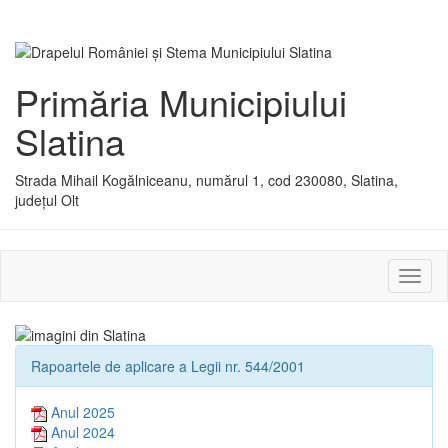
Primăria Municipiului
Slatina
Strada Mihail Kogălniceanu, numărul 1, cod 230080, Slatina,
județul Olt
Activ
sau
dezac
meniu
Rapoartele de aplicare a Legii nr. 544/2001
Anul 2025
Anul 2024