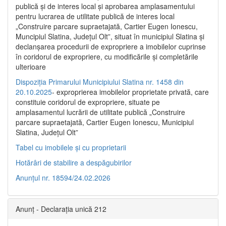
publică şi de interes local şi aprobarea amplasamentului
pentru lucrarea de utilitate publică de interes local
„Construire parcare supraetajată, Cartier Eugen Ionescu,
Muncipiul Slatina, Judeţul Olt”, situat în municipiul Slatina şi
declanşarea procedurii de expropriere a imobilelor cuprinse
în coridorul de expropriere, cu modificările şi completările
ulterioare
Dispoziția Primarului Municipiului Slatina nr. 1458 din
20.10.2025
- exproprierea imobilelor proprietate privată, care
constituie coridorul de expropriere, situate pe
amplasamentul lucrării de utilitate publică „Construire
parcare supraetajată, Cartier Eugen Ionescu, Municipiul
Slatina, Județul Olt”
Tabel cu imobilele și cu proprietarii
Hotărâri de stabilire a despăgubirilor
Anunțul nr. 18594/24.02.2026
Anunț - Declarația unică 212