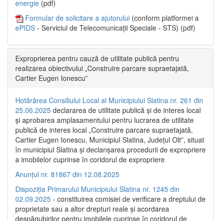
energie
(pdf)
Formular de solicitare a ajutorului
(conform platformei a
ePIDS
- Serviciul de Telecomunicații Speciale - STS) (pdf)
Exproprierea pentru cauză de utilitate publică pentru
realizarea obiectivului „Construire parcare supraetajată,
Cartier Eugen Ionescu”
Hotărârea Consiliului Local al Municipiului Slatina nr. 261 din
25.06.2025
declararea de utilitate publică și de interes local
și aprobarea amplasamentului pentru lucrarea de utilitate
publică de interes local „Construire parcare supraetajată,
Cartier Eugen Ionescu, Municipiul Slatina, Județul Olt”, situat
în municipiul Slatina și declanșarea procedurii de expropriere
a imobilelor cuprinse în coridorul de expropriere
Anunțul nr. 81867 din 12.08.2025
Dispoziția Primarului Municipiului Slatina nr. 1245 din
02.09.2025
- constituirea comisiei de verificare a dreptului de
proprietate sau a altor drepturi reale și acordarea
despăgubirilor pentru imobilele cuprinse în coridorul de