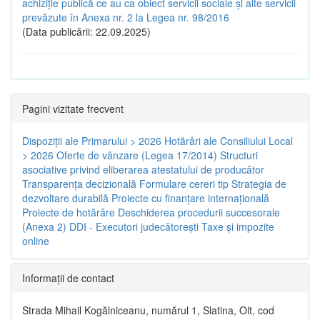
achiziție publică ce au ca obiect servicii sociale și alte servicii
prevăzute în Anexa nr. 2 la Legea nr. 98/2016
(Data publicării: 22.09.2025)
Pagini vizitate frecvent
Dispoziţii ale Primarului > 2026
Hotărâri ale Consiliului Local
> 2026
Oferte de vânzare (Legea 17/2014)
Structuri
asociative privind eliberarea atestatului de producător
Transparenţa decizională
Formulare cereri tip
Strategia de
dezvoltare durabilă
Proiecte cu finanţare internaţională
Proiecte de hotărâre
Deschiderea procedurii succesorale
(Anexa 2)
DDI - Executori judecătorești
Taxe şi impozite
online
Informaţii de contact
Strada Mihail Kogălniceanu, numărul 1, Slatina, Olt, cod