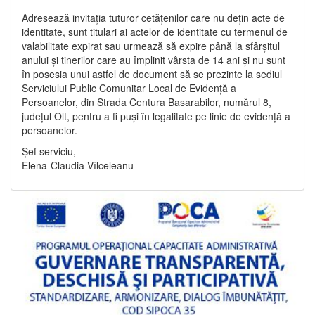
Adresează invitația tuturor cetățenilor care nu dețin acte de
identitate, sunt titulari ai actelor de identitate cu termenul de
valabilitate expirat sau urmează să expire până la sfârșitul
anului și tinerilor care au împlinit vârsta de 14 ani și nu sunt
în posesia unui astfel de document să se prezinte la sediul
Serviciului Public Comunitar Local de Evidență a
Persoanelor, din Strada Centura Basarabilor, numărul 8,
județul Olt, pentru a fi puși în legalitate pe linie de evidență a
persoanelor.
Șef serviciu,
Elena-Claudia Vîlceleanu