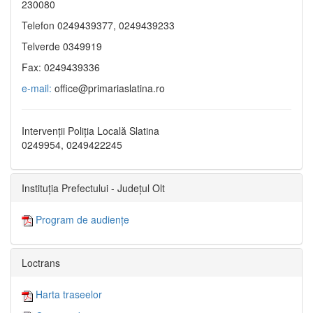
230080
Telefon 0249439377, 0249439233
Telverde 0349919
Fax: 0249439336
e-mail:
office@primariaslatina.ro
Intervenții Poliția Locală Slatina
0249954, 0249422245
Instituția Prefectului - Județul Olt
Program de audiențe
Loctrans
Harta traseelor