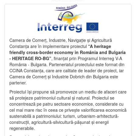
Camera de Comerț, Industrie, Navigație și Agricultură
Constanța are în implementare proiectul
“A heritage
friendly cross-border economy in România and Bulgaria
- HERITAGE RO-BG”
, finanțat prin Programul Interreg V-A
România - Bulgaria. Parteneriatul proiectului este format din
CCINA Constanța, care are calitate de leader de proiect, iar
Camera de Comerț și Industrie Dobrich din Bulgaria este
partener.
Proiectul își propune să promoveze un mediu de afaceri care
să protejeze patrimoniul cultural și natural. Proiectul se
concentrează pe patru sectoare economice, considerate cu
cel mai mare risc în ceea ce privește valorificarea economică
sustenabilă a patrimoniului: turism, urbanism-arhitectură-
construcții, agricultură-silvicultură-pășunat și energii
regenerabile.