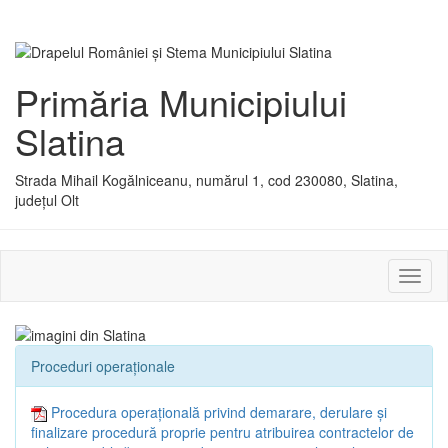
Primăria Municipiului
Slatina
Strada Mihail Kogălniceanu, numărul 1, cod 230080, Slatina,
județul Olt
Activ
sau
dezac
meniu
Proceduri operaționale
Procedura operațională privind demarare, derulare și
finalizare procedură proprie pentru atribuirea contractelor de