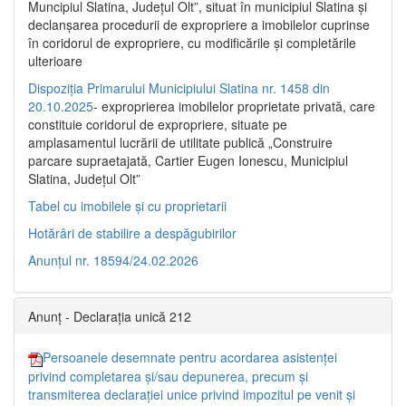
Muncipiul Slatina, Judeţul Olt”, situat în municipiul Slatina şi
declanşarea procedurii de expropriere a imobilelor cuprinse
în coridorul de expropriere, cu modificările şi completările
ulterioare
Dispoziția Primarului Municipiului Slatina nr. 1458 din
20.10.2025
- exproprierea imobilelor proprietate privată, care
constituie coridorul de expropriere, situate pe
amplasamentul lucrării de utilitate publică „Construire
parcare supraetajată, Cartier Eugen Ionescu, Municipiul
Slatina, Județul Olt”
Tabel cu imobilele și cu proprietarii
Hotărâri de stabilire a despăgubirilor
Anunțul nr. 18594/24.02.2026
Anunț - Declarația unică 212
Persoanele desemnate pentru acordarea asistenței
privind completarea și/sau depunerea, precum și
transmiterea declarației unice privind impozitul pe venit și