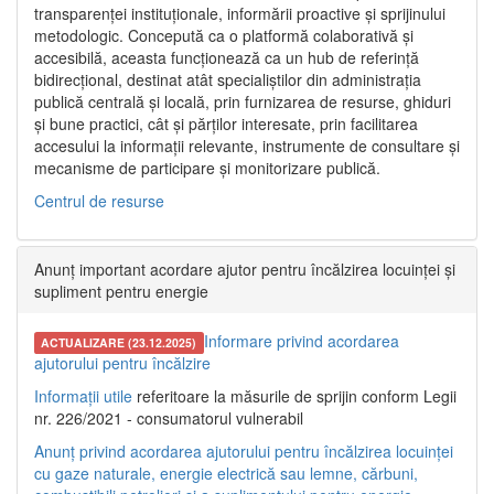
transparenței instituționale, informării proactive și sprijinului
metodologic. Concepută ca o platformă colaborativă și
accesibilă, aceasta funcționează ca un hub de referință
bidirecțional, destinat atât specialiștilor din administrația
publică centrală și locală, prin furnizarea de resurse, ghiduri
și bune practici, cât și părților interesate, prin facilitarea
accesului la informații relevante, instrumente de consultare și
mecanisme de participare și monitorizare publică.
Centrul de resurse
Anunț important acordare ajutor pentru încălzirea locuinței și
supliment pentru energie
Informare privind acordarea
ACTUALIZARE (23.12.2025)
ajutorului pentru încălzire
Informații utile
referitoare la măsurile de sprijin conform Legii
nr. 226/2021 - consumatorul vulnerabil
Anunț privind acordarea ajutorului pentru încălzirea locuinței
cu gaze naturale, energie electrică sau lemne, cărbuni,