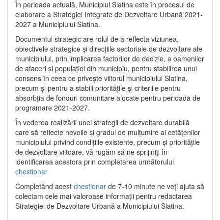
În perioada actuală, Municipiul Slatina este în procesul de
elaborare a Strategiei Integrate de Dezvoltare Urbană 2021‐
2027 a Municipiului Slatina.
Documentul strategic are rolul de a reflecta viziunea,
obiectivele strategice și direcțiile sectoriale de dezvoltare ale
municipiului, prin implicarea factorilor de decizie, a oamenilor
de afaceri și populației din municipiu, pentru stabilirea unui
consens în ceea ce privește viitorul municipiului Slatina,
precum și pentru a stabili prioritățile și criteriile pentru
absorbția de fonduri comunitare alocate pentru perioada de
programare 2021-2027.
În vederea realizării unei strategii de dezvoltare durabilă
care să reflecte nevoile și gradul de mulțumire al cetățenilor
municipiului privind condițiile existente, precum și prioritățile
de dezvoltare viitoare, vă rugăm să ne sprijiniți în
identificarea acestora prin completarea următorului
chestionar
Completând acest
chestionar
de 7-10 minute ne veți ajuta să
colectam cele mai valoroase informații pentru redactarea
Strategiei de Dezvoltare Urbană a Municipiului Slatina.