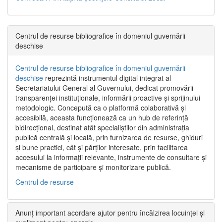
Centrul de resurse bibliografice în domeniul guvernării
deschise
Centrul de resurse bibliografice în domeniul guvernării
deschise
reprezintă instrumentul digital integrat al
Secretariatului General al Guvernului, dedicat promovării
transparenței instituționale, informării proactive și sprijinului
metodologic. Concepută ca o platformă colaborativă și
accesibilă, aceasta funcționează ca un hub de referință
bidirecțional, destinat atât specialiștilor din administrația
publică centrală și locală, prin furnizarea de resurse, ghiduri
și bune practici, cât și părților interesate, prin facilitarea
accesului la informații relevante, instrumente de consultare și
mecanisme de participare și monitorizare publică.
Centrul de resurse
Anunț important acordare ajutor pentru încălzirea locuinței și