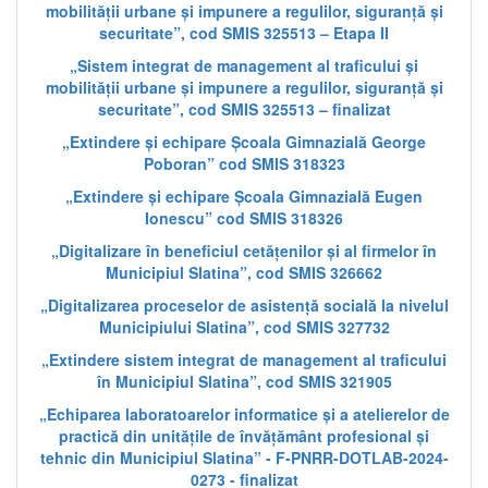
mobilității urbane și impunere a regulilor, siguranță și
securitate”, cod SMIS 325513 – Etapa II
„Sistem integrat de management al traficului și
mobilității urbane și impunere a regulilor, siguranță și
securitate”, cod SMIS 325513 – finalizat
„Extindere și echipare Școala Gimnazială George
Poboran” cod SMIS 318323
„Extindere și echipare Școala Gimnazială Eugen
Ionescu” cod SMIS 318326
„Digitalizare în beneficiul cetățenilor și al firmelor în
Municipiul Slatina”, cod SMIS 326662
„Digitalizarea proceselor de asistență socială la nivelul
Municipiului Slatina”, cod SMIS 327732
„Extindere sistem integrat de management al traficului
în Municipiul Slatina”, cod SMIS 321905
„Echiparea laboratoarelor informatice și a atelierelor de
practică din unitățile de învățământ profesional și
tehnic din Municipiul Slatina” - F-PNRR-DOTLAB-2024-
0273 - finalizat