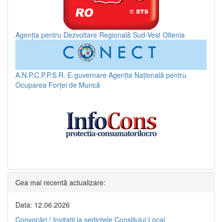
Agenția pentru Dezvoltare Regională Sud-Vest Oltenia
A.N.P.C.P.P.S.R.
E-guvernare
Agenția Națională pentru
Ocuparea Forței de Muncă
Cea mai recentă actualizare:
Data: 12.06.2026
Convocări / Invitaţii la şedinţele Consiliului Local