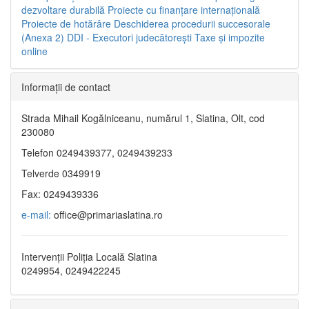
dezvoltare durabilă
Proiecte cu finanţare internaţională
Proiecte de hotărâre
Deschiderea procedurii succesorale
(Anexa 2)
DDI - Executori judecătorești
Taxe şi impozite
online
Informaţii de contact
Strada Mihail Kogălniceanu, numărul 1, Slatina, Olt, cod
230080
Telefon 0249439377, 0249439233
Telverde 0349919
Fax: 0249439336
e-mail:
office@primariaslatina.ro
Intervenții Poliția Locală Slatina
0249954, 0249422245