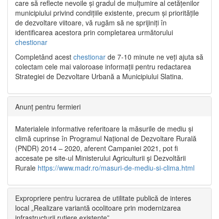
care să reflecte nevoile și gradul de mulțumire al cetățenilor
municipiului privind condițiile existente, precum și prioritățile
de dezvoltare viitoare, vă rugăm să ne sprijiniți în
identificarea acestora prin completarea următorului
chestionar
Completând acest
chestionar
de 7-10 minute ne veți ajuta să
colectam cele mai valoroase informații pentru redactarea
Strategiei de Dezvoltare Urbană a Municipiului Slatina.
Anunț pentru fermieri
Materialele informative referitoare la măsurile de mediu și
climă cuprinse în Programul Național de Dezvoltare Rurală
(PNDR) 2014 – 2020, aferent Campaniei 2021, pot fi
accesate pe site-ul Ministerului Agriculturii și Dezvoltării
Rurale
https://www.madr.ro/masuri-de-mediu-si-clima.html
Expropriere pentru lucrarea de utilitate publică de interes
local „Realizare variantă ocolitoare prin modernizarea
infrastructurii rutiere existente”