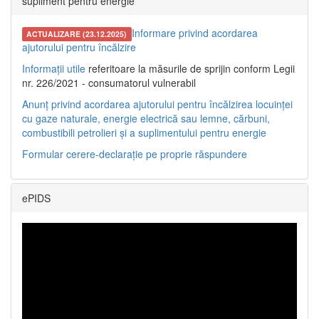
supliment pentru energie
Informare privind acordarea
ACTUALIZARE (23.12.2025)
ajutorului pentru încălzire
Informații utile
referitoare la măsurile de sprijin conform Legii
nr. 226/2021 - consumatorul vulnerabil
Anunț privind acordarea ajutorului pentru încălzirea locuinței
cu gaze naturale, energie electrică sau lemne, cărbuni,
combustibili petrolieri și a suplimentului pentru energie
Formular cerere-declarație pe proprie răspundere
ePIDS