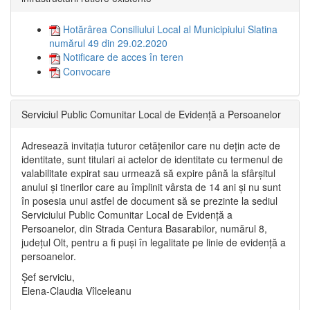
Hotărârea Consiliului Local al Municipiului Slatina
numărul 49 din 29.02.2020
Notificare de acces în teren
Convocare
Serviciul Public Comunitar Local de Evidență a Persoanelor
Adresează invitația tuturor cetățenilor care nu dețin acte de
identitate, sunt titulari ai actelor de identitate cu termenul de
valabilitate expirat sau urmează să expire până la sfârșitul
anului și tinerilor care au împlinit vârsta de 14 ani și nu sunt
în posesia unui astfel de document să se prezinte la sediul
Serviciului Public Comunitar Local de Evidență a
Persoanelor, din Strada Centura Basarabilor, numărul 8,
județul Olt, pentru a fi puși în legalitate pe linie de evidență a
persoanelor.
Șef serviciu,
Elena-Claudia Vîlceleanu