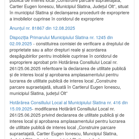
publică de interes local „Construire parcare supraetajată,
Cartier Eugen Ionescu, Municipiul Slatina, Județul Olt”, situat
în municipiul Slatina și declanșarea procedurii de expropriere
a imobilelor cuprinse în coridorul de expropriere
Anunțul nr. 81867 din 12.08.2025
Dispoziția Primarului Municipiului Slatina nr. 1245 din
02.09.2025
- constituirea comisiei de verificare a dreptului de
proprietate sau a altor drepturi reale și acordarea
despăgubirilor pentru imobilele cuprinse în coridorul de
expropriere aprobat prin Hotărârea Consiliului Local nr.
261/25.06.2025 referitoare la declararea de utilitate publică
și de interes local și aprobarea amplasamentului pentru
lucrarea de utilitate publică de interes local „Construire
parcare supraetajată, situată în Cartierul Eugen Ionescu,
municipiul Slatina, județul Olt”
Hotărârea Consiliului Local al Municipiului Slatina nr. 416 din
15.09.2025
- modificarea Hotărârii Consiliului Local nr.
261/25.06.2025 privind declararea de utilitate publică și de
interes local și aprobarea amplasamentului pentru lucrarea
de utilitate publică de interes local „Construire parcare
supraetajată, Cartier Eugen Ionescu, Muncipiul Slatina,