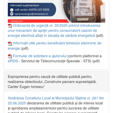
Ordonanța de urgență nr. 35/2025 privind introducerea
unui mecanism de sprijin pentru consumatorii casnici de
energie electrică aflați în situația de sărăcie energetică
(pdf)
Informații utile pentru beneficiarii tichetului electronic de
energie
(pdf)
Formular de solicitare a ajutorului
(conform platformei a
ePIDS
- Serviciul de Telecomunicații Speciale - STS) (pdf)
Exproprierea pentru cauză de utilitate publică pentru
realizarea obiectivului „Construire parcare supraetajată,
Cartier Eugen Ionescu”
Hotărârea Consiliului Local al Municipiului Slatina nr. 261 din
25.06.2025
declararea de utilitate publică și de interes local
și aprobarea amplasamentului pentru lucrarea de utilitate