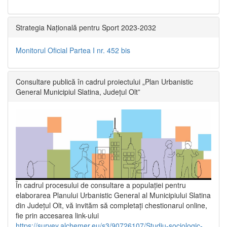
Strategia Națională pentru Sport 2023-2032
Monitorul Oficial Partea I nr. 452 bis
Consultare publică în cadrul proiectului „Plan Urbanistic
General Municipiul Slatina, Județul Olt”
În cadrul procesului de consultare a populaţiei pentru
elaborarea Planului Urbanistic General al Municipiului Slatina
din Județul Olt, vă invităm să completați chestionarul online,
fie prin accesarea link-ului
https://survey.alchemer.eu/s3/90726107/Studiu-sociologic-