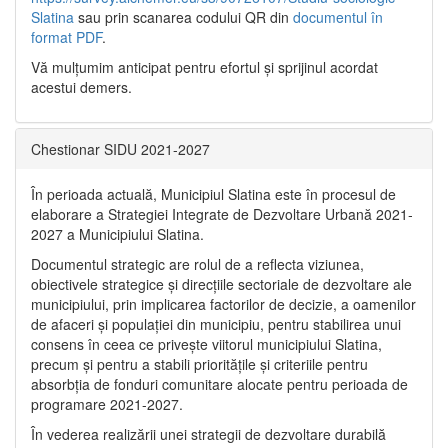
Slatina
sau prin scanarea codului QR din
documentul în
format PDF
.
Vă mulţumim anticipat pentru efortul şi sprijinul acordat
acestui demers.
Chestionar SIDU 2021-2027
În perioada actuală, Municipiul Slatina este în procesul de
elaborare a Strategiei Integrate de Dezvoltare Urbană 2021‐
2027 a Municipiului Slatina.
Documentul strategic are rolul de a reflecta viziunea,
obiectivele strategice și direcțiile sectoriale de dezvoltare ale
municipiului, prin implicarea factorilor de decizie, a oamenilor
de afaceri și populației din municipiu, pentru stabilirea unui
consens în ceea ce privește viitorul municipiului Slatina,
precum și pentru a stabili prioritățile și criteriile pentru
absorbția de fonduri comunitare alocate pentru perioada de
programare 2021-2027.
În vederea realizării unei strategii de dezvoltare durabilă