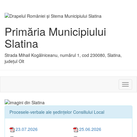
Primăria Municipiului
Slatina
Strada Mihail Kogălniceanu, numărul 1, cod 230080, Slatina,
județul Olt
Activ
sau
dezac
meniu
Procesele-verbale ale ședințelor Consiliului Local
23.07.2026
25.06.2026