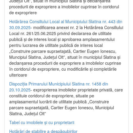
Județul Olt”, situat în municipiul Slatina și declanșarea
procedurii de expropriere a imobilelor cuprinse în coridorul
de expropriere
Hotărârea Consiliului Local al Municipiului Slatina nr. 443 din
30.09.2025
- modificarea anexei nr. 2 la Hotărârea Consiliului
Local nr. 261/25.06.2025 privind declararea de utilitate
publică şi de interes local şi aprobarea amplasamentului
pentru lucrarea de utilitate publică de interes local
„Construire parcare supraetajată, Cartier Eugen Ionescu,
Muncipiul Slatina, Judeţul Olt”, situat în municipiul Slatina şi
declanşarea procedurii de expropriere a imobilelor cuprinse
în coridorul de expropriere, cu modificările şi completările
ulterioare
Dispoziția Primarului Municipiului Slatina nr. 1458 din
20.10.2025
- exproprierea imobilelor proprietate privată, care
constituie coridorul de expropriere, situate pe
amplasamentul lucrării de utilitate publică „Construire
parcare supraetajată, Cartier Eugen Ionescu, Municipiul
Slatina, Județul Olt”
Tabel cu imobilele și cu proprietarii
Hotărâri de stabilire a despăgubirilor