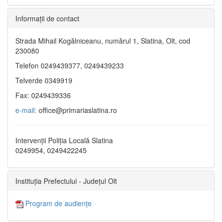
Informaţii de contact
Strada Mihail Kogălniceanu, numărul 1, Slatina, Olt, cod
230080
Telefon 0249439377, 0249439233
Telverde 0349919
Fax: 0249439336
e-mail:
office@primariaslatina.ro
Intervenții Poliția Locală Slatina
0249954, 0249422245
Instituția Prefectului - Județul Olt
Program de audiențe