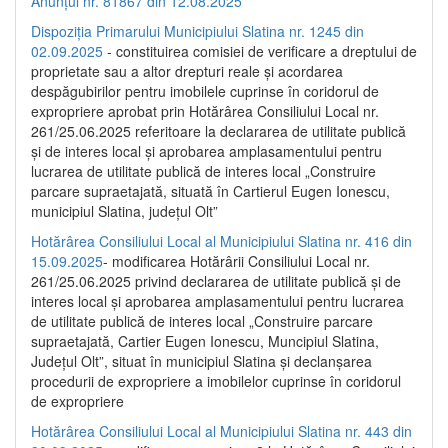
Anunțul nr. 81867 din 12.08.2025
Dispoziția Primarului Municipiului Slatina nr. 1245 din
02.09.2025
- constituirea comisiei de verificare a dreptului de
proprietate sau a altor drepturi reale și acordarea
despăgubirilor pentru imobilele cuprinse în coridorul de
expropriere aprobat prin Hotărârea Consiliului Local nr.
261/25.06.2025 referitoare la declararea de utilitate publică
și de interes local și aprobarea amplasamentului pentru
lucrarea de utilitate publică de interes local „Construire
parcare supraetajată, situată în Cartierul Eugen Ionescu,
municipiul Slatina, județul Olt”
Hotărârea Consiliului Local al Municipiului Slatina nr. 416 din
15.09.2025
- modificarea Hotărârii Consiliului Local nr.
261/25.06.2025 privind declararea de utilitate publică și de
interes local și aprobarea amplasamentului pentru lucrarea
de utilitate publică de interes local „Construire parcare
supraetajată, Cartier Eugen Ionescu, Muncipiul Slatina,
Județul Olt”, situat în municipiul Slatina și declanșarea
procedurii de expropriere a imobilelor cuprinse în coridorul
de expropriere
Hotărârea Consiliului Local al Municipiului Slatina nr. 443 din