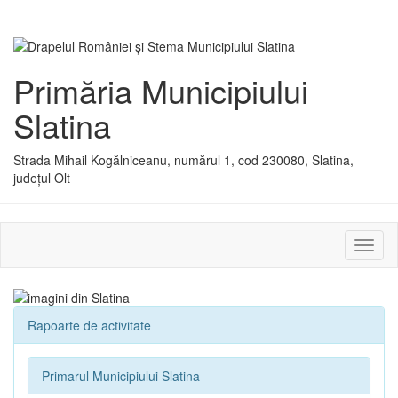
Primăria Municipiului
Slatina
Strada Mihail Kogălniceanu, numărul 1, cod 230080, Slatina,
județul Olt
Activ
sau
dezac
meniu
Rapoarte de activitate
Primarul Municipiului Slatina