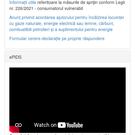
Informații utile
referitoare la măsurile de sprijin conform Legii
nr. 226/2021 - consumatorul vulnerabil
Anunț privind acordarea ajutorului pentru încălzirea locuinței
cu gaze naturale, energie electrică sau lemne, cărbuni,
combustibili petrolieri și a suplimentului pentru energie
Formular cerere-declarație pe proprie răspundere
ePIDS