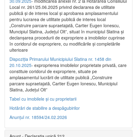
30.09.2025
- modificarea anexei nr. 2 la Hotărârea Consiliului
Local nr. 261/25.06.2025 privind declararea de utilitate
publică şi de interes local şi aprobarea amplasamentului
pentru lucrarea de utilitate publică de interes local
„Construire parcare supraetajată, Cartier Eugen Ionescu,
Muncipiul Slatina, Judeţul Olt”, situat în municipiul Slatina şi
declanşarea procedurii de expropriere a imobilelor cuprinse
în coridorul de expropriere, cu modificările şi completările
ulterioare
Dispoziția Primarului Municipiului Slatina nr. 1458 din
20.10.2025
- exproprierea imobilelor proprietate privată, care
constituie coridorul de expropriere, situate pe
amplasamentul lucrării de utilitate publică „Construire
parcare supraetajată, Cartier Eugen Ionescu, Municipiul
Slatina, Județul Olt”
Tabel cu imobilele și cu proprietarii
Hotărâri de stabilire a despăgubirilor
Anunțul nr. 18594/24.02.2026
Anunț - Declarația unică 212