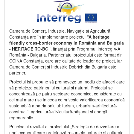
Camera de Comerț, Industrie, Navigație și Agricultură
Constanța are în implementare proiectul
“A heritage
friendly cross-border economy in România and Bulgaria
- HERITAGE RO-BG”
, finanțat prin Programul Interreg V-A
România - Bulgaria. Parteneriatul proiectului este format din
CCINA Constanța, care are calitate de leader de proiect, iar
Camera de Comerț și Industrie Dobrich din Bulgaria este
partener.
Proiectul își propune să promoveze un mediu de afaceri care
să protejeze patrimoniul cultural și natural. Proiectul se
concentrează pe patru sectoare economice, considerate cu
cel mai mare risc în ceea ce privește valorificarea economică
sustenabilă a patrimoniului: turism, urbanism-arhitectură-
construcții, agricultură-silvicultură-pășunat și energii
regenerabile.
Principalul rezultat al proiectului „Strategia de dezvoltare a
unei economii care protejează resursele naturale și culturale