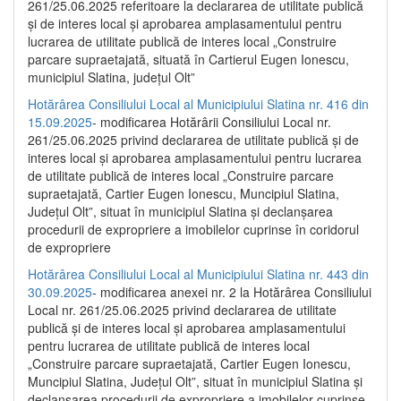
261/25.06.2025 referitoare la declararea de utilitate publică
și de interes local și aprobarea amplasamentului pentru
lucrarea de utilitate publică de interes local „Construire
parcare supraetajată, situată în Cartierul Eugen Ionescu,
municipiul Slatina, județul Olt”
Hotărârea Consiliului Local al Municipiului Slatina nr. 416 din
15.09.2025
- modificarea Hotărârii Consiliului Local nr.
261/25.06.2025 privind declararea de utilitate publică și de
interes local și aprobarea amplasamentului pentru lucrarea
de utilitate publică de interes local „Construire parcare
supraetajată, Cartier Eugen Ionescu, Muncipiul Slatina,
Județul Olt”, situat în municipiul Slatina și declanșarea
procedurii de expropriere a imobilelor cuprinse în coridorul
de expropriere
Hotărârea Consiliului Local al Municipiului Slatina nr. 443 din
30.09.2025
- modificarea anexei nr. 2 la Hotărârea Consiliului
Local nr. 261/25.06.2025 privind declararea de utilitate
publică şi de interes local şi aprobarea amplasamentului
pentru lucrarea de utilitate publică de interes local
„Construire parcare supraetajată, Cartier Eugen Ionescu,
Muncipiul Slatina, Judeţul Olt”, situat în municipiul Slatina şi
declanşarea procedurii de expropriere a imobilelor cuprinse