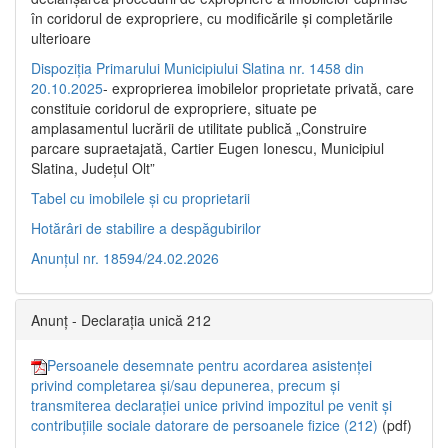
în coridorul de expropriere, cu modificările şi completările
ulterioare
Dispoziția Primarului Municipiului Slatina nr. 1458 din
20.10.2025
- exproprierea imobilelor proprietate privată, care
constituie coridorul de expropriere, situate pe
amplasamentul lucrării de utilitate publică „Construire
parcare supraetajată, Cartier Eugen Ionescu, Municipiul
Slatina, Județul Olt”
Tabel cu imobilele și cu proprietarii
Hotărâri de stabilire a despăgubirilor
Anunțul nr. 18594/24.02.2026
Anunț - Declarația unică 212
Persoanele desemnate pentru acordarea asistenței
privind completarea și/sau depunerea, precum și
transmiterea declarației unice privind impozitul pe venit și
contribuțiile sociale datorare de persoanele fizice (212)
(pdf)