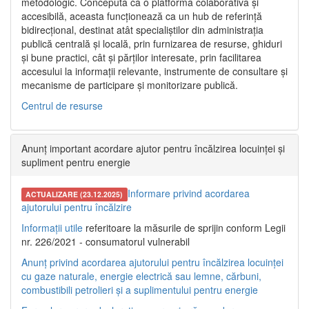
metodologic. Concepută ca o platformă colaborativă și
accesibilă, aceasta funcționează ca un hub de referință
bidirecțional, destinat atât specialiștilor din administrația
publică centrală și locală, prin furnizarea de resurse, ghiduri
și bune practici, cât și părților interesate, prin facilitarea
accesului la informații relevante, instrumente de consultare și
mecanisme de participare și monitorizare publică.
Centrul de resurse
Anunț important acordare ajutor pentru încălzirea locuinței și
supliment pentru energie
Informare privind acordarea
ACTUALIZARE (23.12.2025)
ajutorului pentru încălzire
Informații utile
referitoare la măsurile de sprijin conform Legii
nr. 226/2021 - consumatorul vulnerabil
Anunț privind acordarea ajutorului pentru încălzirea locuinței
cu gaze naturale, energie electrică sau lemne, cărbuni,
combustibili petrolieri și a suplimentului pentru energie