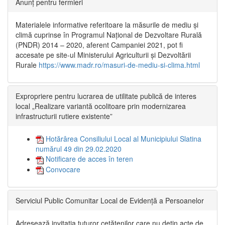
Anunț pentru fermieri
Materialele informative referitoare la măsurile de mediu și
climă cuprinse în Programul Național de Dezvoltare Rurală
(PNDR) 2014 – 2020, aferent Campaniei 2021, pot fi
accesate pe site-ul Ministerului Agriculturii și Dezvoltării
Rurale
https://www.madr.ro/masuri-de-mediu-si-clima.html
Expropriere pentru lucrarea de utilitate publică de interes
local „Realizare variantă ocolitoare prin modernizarea
infrastructurii rutiere existente”
Hotărârea Consiliului Local al Municipiului Slatina
numărul 49 din 29.02.2020
Notificare de acces în teren
Convocare
Serviciul Public Comunitar Local de Evidență a Persoanelor
Adresează invitația tuturor cetățenilor care nu dețin acte de