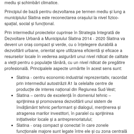
mediu şi schimbări climatice.
Principiul de bază pentru dezvoltarea pe termen mediu şi lung a
municipiului Slatina este reconectarea oraşului la nivel fizico-
spaţial, social şi funcţional.
Prin intermediul proiectelor cuprinse în Strategia Integrată de
Dezvoltare Urbană a Municipiului Slatina 2014 - 2020 Slatina va
deveni un oraş compact şi verde, cu o înţelegere durabilă a
dezvoltării urbane, orientat spre utilizarea eficientă şi eficace a
resurselor locale în vederea asigurării unui nivel ridicat de calitate
a vieţii pentru o populaţie tânără, cu un nivel ridicat de pregătire
profesională. Principalele aspecte urmărite în acest sens sunt:
Slatina - centru economic-industrial reprezentativ, racordat
prin intermediul autostrăzii A1 la celelalte centre de
producţie de interes naţional din Regiunea Sud-Vest;
Slatina – centru de excelenţă în domeniul tehnic –
sprijinirea şi promovarea dezvoltării unui sistem de
învăţământ tehnic performant şi dialogul, menţinerea şi
atragerea marilor investitori, în paralel cu sprijinirea
iniţiativelor locale şi a antreprenoriatului;
Slatina - oraş compact şi conectat în care zonele
funcţionale majore sunt legate între ele şi cu zona centrală