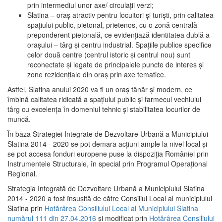
prin intermediul unor axe/ circulații verzi;
Slatina – oraş atractiv pentru locuitori şi turişti, prin calitatea
spaţiului public, pietonal, prietenos, cu o zonă centrală
preponderent pietonală, ce evidenţiază identitatea dublă a
oraşului – târg şi centru industrial. Spaţiile publice specifice
celor două centre (centrul istoric şi centrul nou) sunt
reconectate şi legate de principalele puncte de interes şi
zone rezidenţiale din oraş prin axe tematice.
Astfel, Slatina anului 2020 va fi un oraş tânăr şi modern, ce
îmbină calitatea ridicată a spaţiului public şi farmecul vechiului
târg cu excelenţa în domeniul tehnic şi stabilitatea locurilor de
muncă.
În baza Strategiei Integrate de Dezvoltare Urbană a Municipiului
Slatina 2014 - 2020 se pot demara acţiuni ample la nivel local şi
se pot accesa fonduri europene puse la dispoziţia României prin
Instrumentele Structurale, în special prin Programul Operațional
Regional.
Strategia Integrată de Dezvoltare Urbană a Municipiului Slatina
2014 - 2020 a fost însuşită de către Consiliul Local al municipiului
Slatina prin
Hotărârea Consiliului Local al Municipiului Slatina
numărul 111 din 27.04.2016
și modificat prin
Hotărârea Consiliului