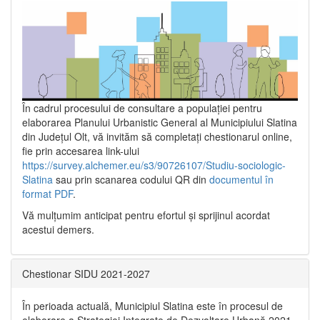
În cadrul procesului de consultare a populaţiei pentru
elaborarea Planului Urbanistic General al Municipiului Slatina
din Județul Olt, vă invităm să completați chestionarul online,
fie prin accesarea link-ului
https://survey.alchemer.eu/s3/90726107/Studiu-sociologic-
Slatina
sau prin scanarea codului QR din
documentul în
format PDF
.
Vă mulţumim anticipat pentru efortul şi sprijinul acordat
acestui demers.
Chestionar SIDU 2021-2027
În perioada actuală, Municipiul Slatina este în procesul de
elaborare a Strategiei Integrate de Dezvoltare Urbană 2021‐