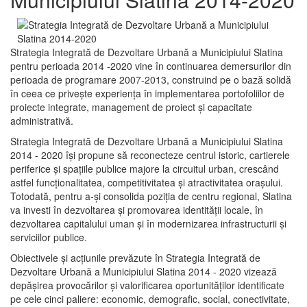
Strategia Integrată de Dezvoltare Urbană a Municipiului Slatina
pentru perioada 2014 -2020 vine în continuarea demersurilor din
perioada de programare 2007-2013, construind pe o bază solidă
în ceea ce priveşte experienţa în implementarea portofoliilor de
proiecte integrate, management de proiect și capacitate
administrativă.
Strategia Integrată de Dezvoltare Urbană a Municipiului Slatina
2014 - 2020 își propune să reconecteze centrul istoric, cartierele
periferice şi spaţiile publice majore la circuitul urban, crescând
astfel funcţionalitatea, competitivitatea şi atractivitatea oraşului.
Totodată, pentru a-şi consolida poziţia de centru regional, Slatina
va investi în dezvoltarea şi promovarea identităţii locale, în
dezvoltarea capitalului uman şi în modernizarea infrastructurii şi
serviciilor publice.
Obiectivele şi acţiunile prevăzute în Strategia Integrată de
Dezvoltare Urbană a Municipiului Slatina 2014 - 2020 vizează
depășirea provocărilor şi valorificarea oportunităţilor identificate
pe cele cinci paliere: economic, demografic, social, conectivitate,