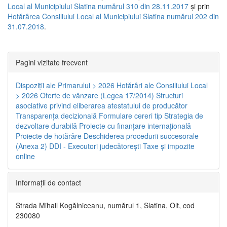
Local al Municipiului Slatina numărul 310 din 28.11.2017
și prin
Hotărârea Consiliului Local al Municipiului Slatina numărul 202 din
31.07.2018
.
Pagini vizitate frecvent
Dispoziţii ale Primarului > 2026
Hotărâri ale Consiliului Local
> 2026
Oferte de vânzare (Legea 17/2014)
Structuri
asociative privind eliberarea atestatului de producător
Transparenţa decizională
Formulare cereri tip
Strategia de
dezvoltare durabilă
Proiecte cu finanţare internaţională
Proiecte de hotărâre
Deschiderea procedurii succesorale
(Anexa 2)
DDI - Executori judecătorești
Taxe şi impozite
online
Informaţii de contact
Strada Mihail Kogălniceanu, numărul 1, Slatina, Olt, cod
230080