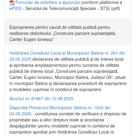
Formular de solicitare a ajutorului
(conform platformei a
ePIDS
- Serviciul de Telecomunicații Speciale - STS) (pdf)
Exproprierea pentru cauză de utilitate publică pentru
realizarea obiectivului „Construire parcare supraetajată,
Cartier Eugen Ionescu”
Hotărârea Consiliului Local al Municipiului Slatina nr. 261 din
25.06.2025
declararea de utilitate publică și de interes local
și aprobarea amplasamentului pentru lucrarea de utilitate
publică de interes local „Construire parcare supraetajată,
Cartier Eugen Ionescu, Municipiul Slatina, Județul Olt”, situat
în municipiul Slatina și declanșarea procedurii de expropriere
a imobilelor cuprinse în coridorul de expropriere
Anunțul nr. 81867 din 12.08.2025
Dispoziția Primarului Municipiului Slatina nr. 1245 din
02.09.2025
- constituirea comisiei de verificare a dreptului de
proprietate sau a altor drepturi reale și acordarea
despăgubirilor pentru imobilele cuprinse în coridorul de
expropriere aprobat prin Hotărârea Consiliului Local nr.