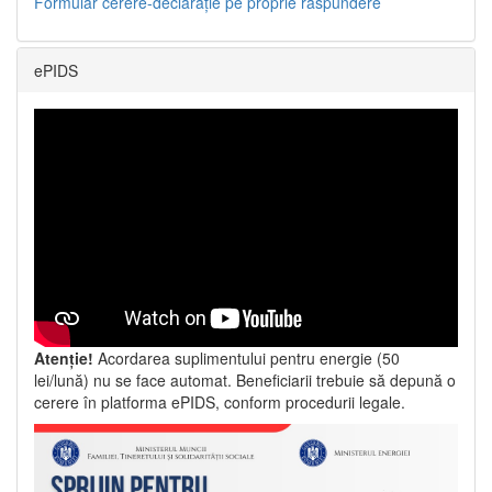
Formular cerere-declarație pe proprie răspundere
ePIDS
Atenție!
Acordarea suplimentului pentru energie (50
lei/lună) nu se face automat. Beneficiarii trebuie să depună o
cerere în platforma ePIDS, conform procedurii legale.