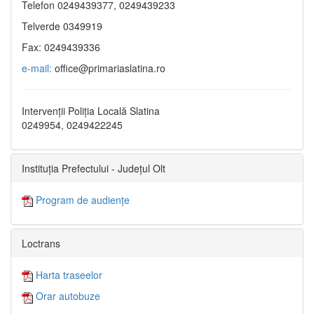
Telefon 0249439377, 0249439233
Telverde 0349919
Fax: 0249439336
e-mail:
office@primariaslatina.ro
Intervenții Poliția Locală Slatina
0249954, 0249422245
Instituția Prefectului - Județul Olt
Program de audiențe
Loctrans
Harta traseelor
Orar autobuze