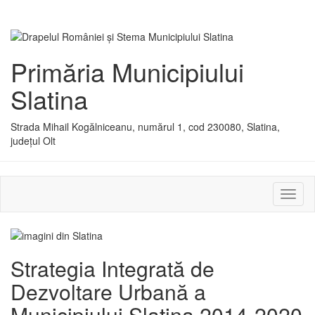
Primăria Municipiului
Slatina
Strada Mihail Kogălniceanu, numărul 1, cod 230080, Slatina,
județul Olt
Activ
sau
dezac
meniu
Strategia Integrată de
Dezvoltare Urbană a
Municipiului Slatina 2014-2020