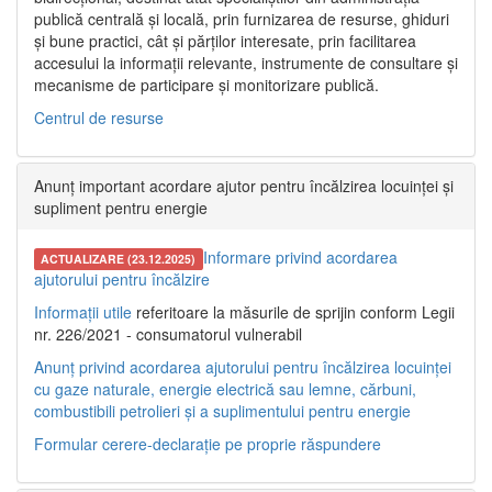
publică centrală și locală, prin furnizarea de resurse, ghiduri
și bune practici, cât și părților interesate, prin facilitarea
accesului la informații relevante, instrumente de consultare și
mecanisme de participare și monitorizare publică.
Centrul de resurse
Anunț important acordare ajutor pentru încălzirea locuinței și
supliment pentru energie
Informare privind acordarea
ACTUALIZARE (23.12.2025)
ajutorului pentru încălzire
Informații utile
referitoare la măsurile de sprijin conform Legii
nr. 226/2021 - consumatorul vulnerabil
Anunț privind acordarea ajutorului pentru încălzirea locuinței
cu gaze naturale, energie electrică sau lemne, cărbuni,
combustibili petrolieri și a suplimentului pentru energie
Formular cerere-declarație pe proprie răspundere