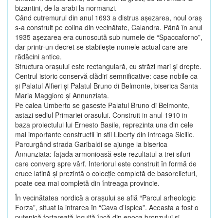
bizantini, de la arabi la normanzi.
Când cutremurul din anul 1693 a distrus aşezarea, noul oraş
s-a construit pe colina din vecinătate, Calandra. Până în anul
1935 aşezarea era cunoscută sub numele de “Spaccaforno”,
dar printr-un decret se stabileşte numele actual care are
rădăcini antice.
Structura oraşului este rectangulară, cu străzi mari şi drepte.
Centrul istoric conservă clădiri semnificative: case nobile ca
şi Palatul Alfieri şi Palatul Bruno di Belmonte, biserica Santa
Maria Maggiore şi Annunziata.
Pe calea Umberto se gaseste Palatul Bruno di Belmonte,
astazi sediul Primariei orasului. Construit in anul 1910 in
baza proiectului lui Ernesto Basile, reprezinta una din cele
mai importante constructii in stil Liberty din intreaga Sicilie.
Parcurgând strada Garibaldi se ajunge la biserica
Annunziata: faţada armonioasă este rezultatul a trei siluri
care converg spre vârf. Interiorul este construit în formă de
cruce latină şi prezintă o colecţie completă de basoreliefuri,
poate cea mai completă din întreaga provincie.
În vecinătatea nordică a oraşului se află “Parcul arheologic
Forza”, situat la intrarea în “Cava d’Ispica”. Aceasta a fost o
putenică fortareaţă locuită încă din epoca bronzului şi