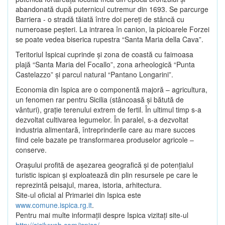
abandonată după puternicul cutremur din 1693. Se parcurge
Barriera - o stradă tăiată între doi pereţi de stâncă cu
numeroase peşteri. La intrarea în canion, la picioarele Forzei
se poate vedea biserica rupestra “Santa Maria della Cava”.
Teritoriul Ispicai cuprinde şi zona de coastă cu faimoasa
plajă “Santa Maria del Focallo”, zona arheologică “Punta
Castelazzo” şi parcul natural “Pantano Longarini”.
Economia din Ispica are o componentă majoră – agricultura,
un fenomen rar pentru Sicilia (stâncoasă şi bătută de
vânturi), graţie terenului extrem de fertil. În ultimul timp s-a
dezvoltat cultivarea legumelor. În paralel, s-a dezvoltat
industria alimentară, întreprinderile care au mare succes
fiind cele bazate pe transformarea produselor agricole –
conserve.
Oraşului profită de aşezarea geografică şi de potenţialul
turistic ispican şi exploatează din plin resursele pe care le
reprezintă peisajul, marea, istoria, arhitectura.
Site-ul oficial al Primariei din Ispica este
www.comune.ispica.rg.it
.
Pentru mai multe informaţii despre Ispica vizitaţi site-ul
http://sicilyweb.com/ispica/