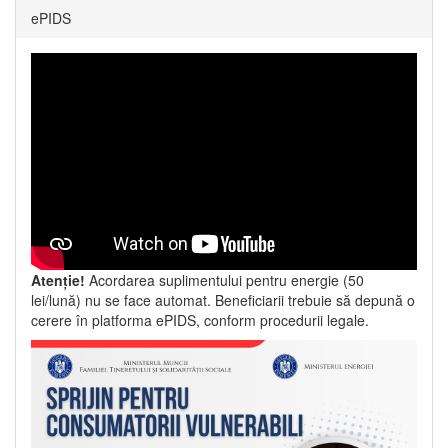
ePIDS
Atenție!
Acordarea suplimentului pentru energie (50
lei/lună) nu se face automat. Beneficiarii trebuie să depună o
cerere în platforma ePIDS, conform procedurii legale.