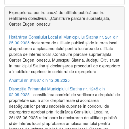
Exproprierea pentru cauză de utilitate publică pentru
realizarea obiectivului „Construire parcare supraetajată,
Cartier Eugen Ionescu”
Hotărârea Consiliului Local al Municipiului Slatina nr. 261 din
25.06.2025
declararea de utilitate publică și de interes local
și aprobarea amplasamentului pentru lucrarea de utilitate
publică de interes local „Construire parcare supraetajată,
Cartier Eugen Ionescu, Municipiul Slatina, Județul Olt”, situat
în municipiul Slatina și declanșarea procedurii de expropriere
a imobilelor cuprinse în coridorul de expropriere
Anunțul nr. 81867 din 12.08.2025
Dispoziția Primarului Municipiului Slatina nr. 1245 din
02.09.2025
- constituirea comisiei de verificare a dreptului de
proprietate sau a altor drepturi reale și acordarea
despăgubirilor pentru imobilele cuprinse în coridorul de
expropriere aprobat prin Hotărârea Consiliului Local nr.
261/25.06.2025 referitoare la declararea de utilitate publică
și de interes local și aprobarea amplasamentului pentru
lucrarea de utilitate publică de interes local „Construire