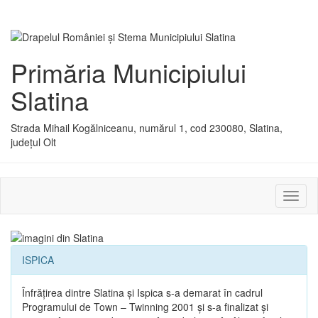
Primăria Municipiului
Slatina
Strada Mihail Kogălniceanu, numărul 1, cod 230080, Slatina,
județul Olt
Activ
sau
dezac
meniu
ISPICA
Înfrăţirea dintre Slatina şi Ispica s-a demarat în cadrul
Programului de Town – Twinning 2001 şi s-a finalizat şi