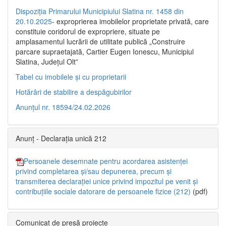
Dispoziția Primarului Municipiului Slatina nr. 1458 din
20.10.2025
- exproprierea imobilelor proprietate privată, care
constituie coridorul de expropriere, situate pe
amplasamentul lucrării de utilitate publică „Construire
parcare supraetajată, Cartier Eugen Ionescu, Municipiul
Slatina, Județul Olt”
Tabel cu imobilele și cu proprietarii
Hotărâri de stabilire a despăgubirilor
Anunțul nr. 18594/24.02.2026
Anunț - Declarația unică 212
Persoanele desemnate pentru acordarea asistenței
privind completarea și/sau depunerea, precum și
transmiterea declarației unice privind impozitul pe venit și
contribuțiile sociale datorare de persoanele fizice (212)
(pdf)
Comunicat de presă proiecte