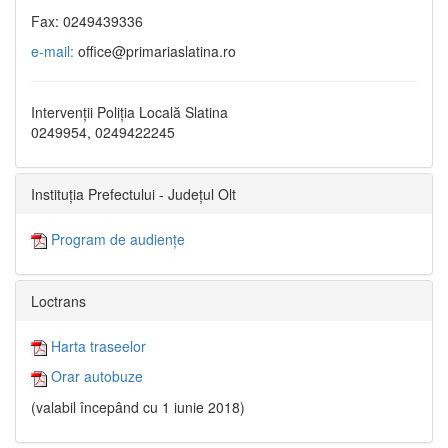
Fax: 0249439336
e-mail:
office@primariaslatina.ro
Intervenții Poliția Locală Slatina
0249954, 0249422245
Instituția Prefectului - Județul Olt
Program de audiențe
Loctrans
Harta traseelor
Orar autobuze
(valabil începând cu 1 iunie 2018)