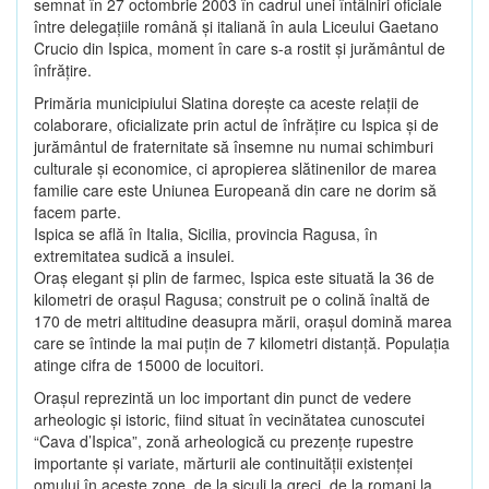
semnat în 27 octombrie 2003 în cadrul unei întâlniri oficiale
între delegaţiile română şi italiană în aula Liceului Gaetano
Crucio din Ispica, moment în care s-a rostit şi jurământul de
înfrăţire.
Primăria municipiului Slatina doreşte ca aceste relaţii de
colaborare, oficializate prin actul de înfrăţire cu Ispica şi de
jurământul de fraternitate să însemne nu numai schimburi
culturale şi economice, ci apropierea slătinenilor de marea
familie care este Uniunea Europeană din care ne dorim să
facem parte.
Ispica se află în Italia, Sicilia, provincia Ragusa, în
extremitatea sudică a insulei.
Oraş elegant şi plin de farmec, Ispica este situată la 36 de
kilometri de oraşul Ragusa; construit pe o colină înaltă de
170 de metri altitudine deasupra mării, oraşul domină marea
care se întinde la mai puţin de 7 kilometri distanţă. Populaţia
atinge cifra de 15000 de locuitori.
Oraşul reprezintă un loc important din punct de vedere
arheologic şi istoric, fiind situat în vecinătatea cunoscutei
“Cava d’Ispica”, zonă arheologică cu prezenţe rupestre
importante şi variate, mărturii ale continuităţii existenţei
omului în aceste zone, de la siculi la greci, de la romani la