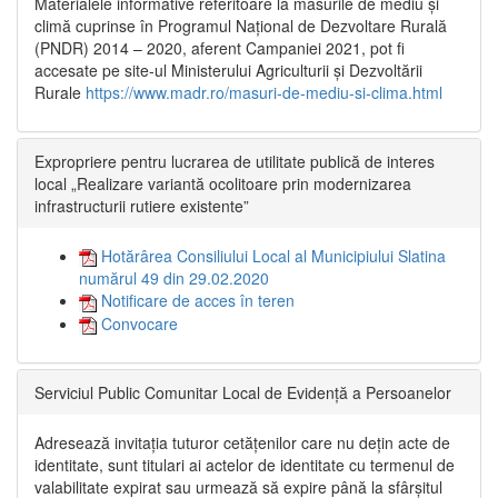
Materialele informative referitoare la măsurile de mediu și
climă cuprinse în Programul Național de Dezvoltare Rurală
(PNDR) 2014 – 2020, aferent Campaniei 2021, pot fi
accesate pe site-ul Ministerului Agriculturii și Dezvoltării
Rurale
https://www.madr.ro/masuri-de-mediu-si-clima.html
Expropriere pentru lucrarea de utilitate publică de interes
local „Realizare variantă ocolitoare prin modernizarea
infrastructurii rutiere existente”
Hotărârea Consiliului Local al Municipiului Slatina
numărul 49 din 29.02.2020
Notificare de acces în teren
Convocare
Serviciul Public Comunitar Local de Evidență a Persoanelor
Adresează invitația tuturor cetățenilor care nu dețin acte de
identitate, sunt titulari ai actelor de identitate cu termenul de
valabilitate expirat sau urmează să expire până la sfârșitul