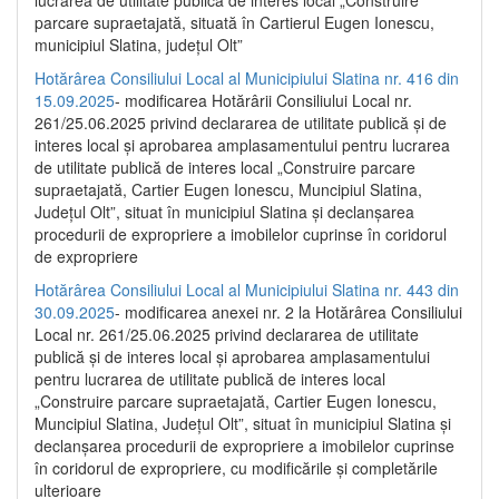
parcare supraetajată, situată în Cartierul Eugen Ionescu,
municipiul Slatina, județul Olt”
Hotărârea Consiliului Local al Municipiului Slatina nr. 416 din
15.09.2025
- modificarea Hotărârii Consiliului Local nr.
261/25.06.2025 privind declararea de utilitate publică și de
interes local și aprobarea amplasamentului pentru lucrarea
de utilitate publică de interes local „Construire parcare
supraetajată, Cartier Eugen Ionescu, Muncipiul Slatina,
Județul Olt”, situat în municipiul Slatina și declanșarea
procedurii de expropriere a imobilelor cuprinse în coridorul
de expropriere
Hotărârea Consiliului Local al Municipiului Slatina nr. 443 din
30.09.2025
- modificarea anexei nr. 2 la Hotărârea Consiliului
Local nr. 261/25.06.2025 privind declararea de utilitate
publică şi de interes local şi aprobarea amplasamentului
pentru lucrarea de utilitate publică de interes local
„Construire parcare supraetajată, Cartier Eugen Ionescu,
Muncipiul Slatina, Judeţul Olt”, situat în municipiul Slatina şi
declanşarea procedurii de expropriere a imobilelor cuprinse
în coridorul de expropriere, cu modificările şi completările
ulterioare