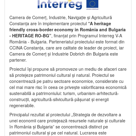
Camera de Comerț, Industrie, Navigație și Agricultură
Constanța are în implementare proiectul
“A heritage
friendly cross-border economy in România and Bulgaria
- HERITAGE RO-BG”
, finanțat prin Programul Interreg V-A
România - Bulgaria. Parteneriatul proiectului este format din
CCINA Constanța, care are calitate de leader de proiect, iar
Camera de Comerț și Industrie Dobrich din Bulgaria este
partener.
Proiectul își propune să promoveze un mediu de afaceri care
să protejeze patrimoniul cultural și natural. Proiectul se
concentrează pe patru sectoare economice, considerate cu
cel mai mare risc în ceea ce privește valorificarea economică
sustenabilă a patrimoniului: turism, urbanism-arhitectură-
construcții, agricultură-silvicultură-pășunat și energii
regenerabile.
Principalul rezultat al proiectului „Strategia de dezvoltare a
unei economii care protejează resursele naturale și culturale
în România și Bulgaria” se concentrează distinct pe
patrimoniul cultural și pe cel natural. Lucrarea este