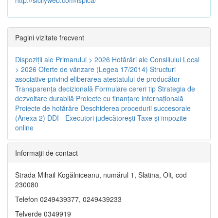
Pagini vizitate frecvent
Dispoziţii ale Primarului > 2026
Hotărâri ale Consiliului Local
> 2026
Oferte de vânzare (Legea 17/2014)
Structuri
asociative privind eliberarea atestatului de producător
Transparenţa decizională
Formulare cereri tip
Strategia de
dezvoltare durabilă
Proiecte cu finanţare internaţională
Proiecte de hotărâre
Deschiderea procedurii succesorale
(Anexa 2)
DDI - Executori judecătorești
Taxe şi impozite
online
Informaţii de contact
Strada Mihail Kogălniceanu, numărul 1, Slatina, Olt, cod
230080
Telefon 0249439377, 0249439233
Telverde 0349919