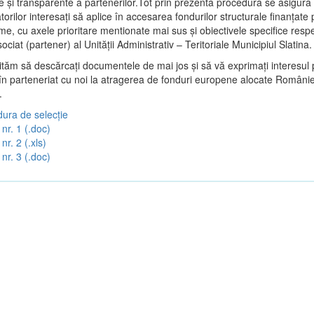
e şi transparente a partenerilor.Tot prin prezenta procedura se asigur
torilor interesaţi să aplice în accesarea fondurilor structurale finanţate 
e, cu axele prioritare mentionate mai sus și obiectivele specifice respe
sociat (partener) al Unității Administrativ – Teritoriale Municipiul Slatina.
vităm să descărcați documentele de mai jos și să vă exprimați interesul 
 în parteneriat cu noi la atragerea de fonduri europene alocate Românie
.
ura de selecție
nr. 1 (.doc)
nr. 2 (.xls)
nr. 3 (.doc)