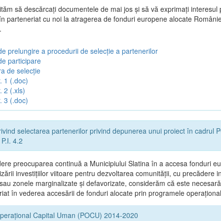
vităm să descărcați documentele de mai jos și să vă exprimați interesul 
 în parteneriat cu noi la atragerea de fonduri europene alocate Românie
.
e prelungire a procedurii de selecție a partenerilor
de participare
a de selecție
. 1 (.doc)
 2 (.xls)
. 3 (.doc)
ivind selectarea partenerilor privind depunerea unui proiect în cadru
P.I. 4.2
ere preocuparea continuă a Municipiului Slatina în a accesa fonduri e
zării investițiilor viitoare pentru dezvoltarea comunității, cu precădere in
 sau zonele marginalizate și defavorizate, considerăm că este necesară
riat în vederea accesării de fonduri alocate prin programele operaționa
perațional Capital Uman (POCU) 2014-2020