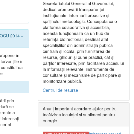
Secretariatului General al Guvernului,
dedicat promovării transparenței
instituționale, informării proactive și
sprijinului metodologic. Concepută ca o
platformă colaborativă și accesibilă,
aceasta funcționează ca un hub de
l POCU 2014 –
referință bidirecțional, destinat atât
specialiștilor din administrația publică
centrală și locală, prin furnizarea de
uropene în
resurse, ghiduri și bune practici, cât și
tervențiile în
părților interesate, prin facilitarea accesului
 constituirea
la informații relevante, instrumente de
le
consultare și mecanisme de participare și
monitorizare publică.
Centrul de resurse
rii prin
edură se
Anunț important acordare ajutor pentru
parente a
încălzirea locuinței și supliment pentru
 interesaţi
energie
ener al