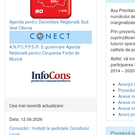
Axa Prioritar
numărului de 
Agenția pentru Dezvoltare Regională Sud-
marginalizat
Vest Oltenia
Prin prezenta
cuprinzătoar
tuturor opera
A.N.P.C.P.P.S.R.
E-guvernare
Agenția
calitate de p
Națională pentru Ocuparea Forței de
Astfel, vă in
Muncă
participarea
2014 – 2020
Anunțul 
Procedur
Anexa nr
Anexa nr.
Cea mai recentă actualizare:
Anexa nr
Anunț pri
Data: 12.06.2026
Convocări / Invitaţii la şedinţele Consiliului
Procedură pr
Local