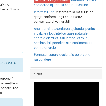
Informare privind
ACTUALIZARE (23.12.2025)
privind
acordarea ajutorului pentru încălzire
i în perioada
Informații utile
referitoare la măsurile de
sprijin conform Legii nr. 226/2021 -
consumatorul vulnerabil
Anunț privind acordarea ajutorului pentru
încălzirea locuinței cu gaze naturale,
energie electrică sau lemne, cărbuni,
combustibili petrolieri și a suplimentului
pentru energie
Formular cerere-declarație pe proprie
răspundere
l POCU 2014 –
ePIDS
uropene în
tervențiile în
 constituirea
le