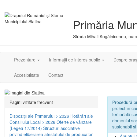
Primăria Muni
Strada Mihail Kogălniceanu, numă
Prezentare
Informații de interes public
Despre ora
Accesibilitate
Contact
Pagini vizitate frecvent
Procedură pri
proiect în c
teritorială s
Dispoziţii ale Primarului > 2026
Hotărâri ale
domeniul soci
Consiliului Local > 2026
Oferte de vânzare
sustenabil și
(Legea 17/2014)
Structuri asociative
privind eliberarea atestatului de producător
Anunțul 