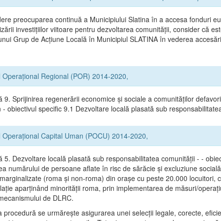
ere preocuparea continuă a Municipiului Slatina în a accesa fonduri e
zării investițiilor viitoare pentru dezvoltarea comunității, consider că e
 unui Grup de Acțiune Locală în Municipiul SLATINA în vederea accesării
l Operațional Regional (POR) 2014-2020,
ă 9. Sprijinirea regenerării economice și sociale a comunităților defavor
- obiectivul specific 9.1 Dezvoltare locală plasată sub responsabilitate
l Operațional Capital Uman (POCU) 2014-2020,
ă 5. Dezvoltare locală plasată sub responsabilitatea comunității - - obiec
a numărului de persoane aflate în risc de sărăcie şi excluziune socială
 marginalizate (roma şi non-roma) din oraşe cu peste 20.000 locuitori, 
lație aparținând minorității roma, prin implementarea de măsuri/operați
l mecanismului de DLRC.
 procedură se urmăreşte asigurarea unei selecții legale, corecte, efici