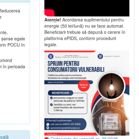
2 Reducerea
e
Atenție!
Acordarea suplimentului pentru
energie (50 lei/lună) nu se face automat.
Beneficiarii trebuie să depună o cerere în
ente,
platforma ePIDS, conform procedurii
ă şanse egale
legale.
e prin POCU în
privind
i în perioada
ocală
Ordonanța de urgență nr. 35/2025