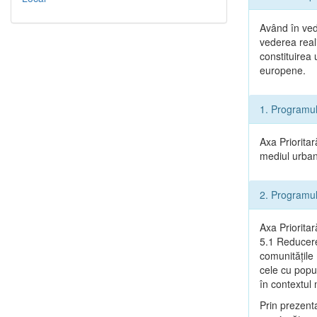
Având în ved
vederea reali
constituirea
europene.
1. Programu
Axa Prioritar
mediul urban 
2. Programu
Axa Prioritar
5.1 Reducere
comunitățile
cele cu popu
în contextu
Prin prezenta