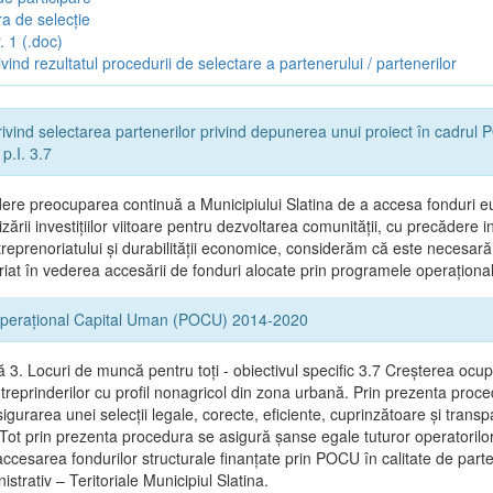
a de selecție
. 1 (.doc)
vind rezultatul procedurii de selectare a partenerului / partenerilor
ivind selectarea partenerilor privind depunerea unui proiect în cadru
p.I. 3.7
ere preocuparea continuă a Municipiului Slatina de a accesa fonduri e
zării investițiilor viitoare pentru dezvoltarea comunității, cu precădere in
reprenoriatului și durabilității economice, considerăm că este necesară
riat în vederea accesării de fonduri alocate prin programele operaționa
perațional Capital Uman (POCU) 2014-2020
ă 3. Locuri de muncă pentru toţi - obiectivul specific 3.7 Creșterea ocupă
ntreprinderilor cu profil nonagricol din zona urbană. Prin prezenta proc
gurarea unei selecții legale, corecte, eficiente, cuprinzătoare şi trans
 Tot prin prezenta procedura se asigură şanse egale tuturor operatorilor
accesarea fondurilor structurale finanţate prin POCU în calitate de part
nistrativ – Teritoriale Municipiul Slatina.