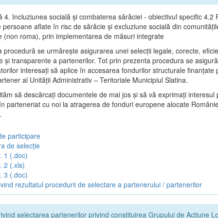
ă 4. Incluziunea socială și combaterea sărăciei - obiectivul specific 4.
persoane aflate în risc de sărăcie și excluziune socială din comunitățil
e (non roma), prin implementarea de măsuri integrate
 procedură se urmăreşte asigurarea unei selecții legale, corecte, efici
e şi transparente a partenerilor. Tot prin prezenta procedura se asigur
torilor interesaţi să aplice în accesarea fondurilor structurale finanţat
artener al Unității Administrativ – Teritoriale Municipiul Slatina.
vităm să descărcați documentele de mai jos și să vă exprimați interesul 
 în parteneriat cu noi la atragerea de fonduri europene alocate Românie
.
de participare
a de selecție
. 1 (.doc)
 2 (.xls)
. 3 (.doc)
vind rezultatul procedurii de selectare a partenerului / partenerilor
ivind selectarea partenerilor privind constituirea Grupului de Acțiune L