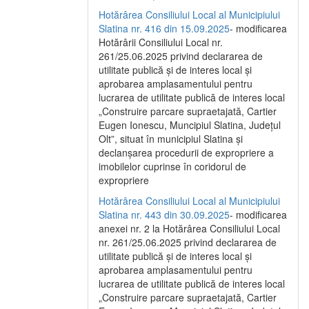
Hotărârea Consiliului Local al Municipiului
Slatina nr. 416 din 15.09.2025
- modificarea
Hotărârii Consiliului Local nr.
261/25.06.2025 privind declararea de
utilitate publică și de interes local și
aprobarea amplasamentului pentru
lucrarea de utilitate publică de interes local
„Construire parcare supraetajată, Cartier
Eugen Ionescu, Muncipiul Slatina, Județul
Olt”, situat în municipiul Slatina și
declanșarea procedurii de expropriere a
imobilelor cuprinse în coridorul de
expropriere
Hotărârea Consiliului Local al Municipiului
Slatina nr. 443 din 30.09.2025
- modificarea
anexei nr. 2 la Hotărârea Consiliului Local
nr. 261/25.06.2025 privind declararea de
utilitate publică şi de interes local şi
aprobarea amplasamentului pentru
lucrarea de utilitate publică de interes local
„Construire parcare supraetajată, Cartier