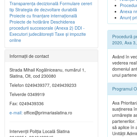
Transparenţa decizională
Formulare cereri
Procedur
tip
Strategia de dezvoltare durabilă
Anexa nr
Proiecte cu finanţare internaţională
Anunț pri
Proiecte de hotărâre
Deschiderea
procedurii succesorale (Anexa 2)
DDI -
Executori judecătorești
Taxe şi impozite
Procedură pr
online
2020, Axa 3, 
Informaţii de contact
Având în ved
vederea reali
domeniul ant
Strada Mihail Kogălniceanu, numărul 1,
unui partene
Slatina, Olt, cod 230080
Telefon 0249439377, 0249439233
Programul O
Telverde 0349919
Axa Prioritar
Fax: 0249439336
susținerea î
e-mail:
office@primariaslatina.ro
urmăreşte asi
partenerilor.
să aplice în 
Intervenții Poliția Locală Slatina
Unității Admi