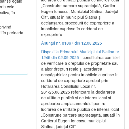
ă şanse egale
„Construire parcare supraetajată, Cartier
prin cele
Eugen Ionescu, Municipiul Slatina, Județul
ctive, în
Olt”, situat în municipiul Slatina și
declanșarea procedurii de expropriere a
privind
imobilelor cuprinse în coridorul de
i în perioada
expropriere
Anunțul nr. 81867 din 12.08.2025
Dispoziția Primarului Municipiului Slatina nr.
1245 din 02.09.2025
- constituirea comisiei
de verificare a dreptului de proprietate sau
a altor drepturi reale și acordarea
despăgubirilor pentru imobilele cuprinse în
coridorul de expropriere aprobat prin
Hotărârea Consiliului Local nr.
261/25.06.2025 referitoare la declararea
de utilitate publică și de interes local și
aprobarea amplasamentului pentru
lucrarea de utilitate publică de interes local
„Construire parcare supraetajată, situată în
Cartierul Eugen Ionescu, municipiul
Slatina, județul Olt”