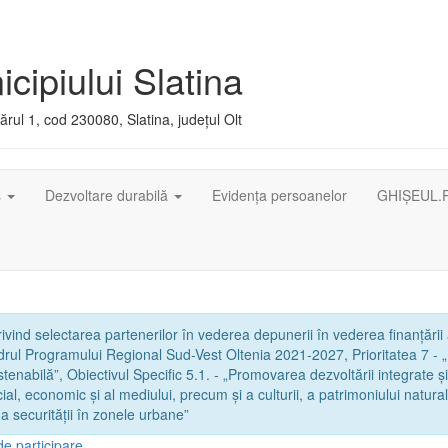
cipiului Slatina
rul 1, cod 230080, Slatina, județul Olt
ș
Dezvoltare durabilă
Evidența persoanelor
GHIȘEUL.
vind selectarea partenerilor în vederea depunerii în vederea finanțării
adrul Programului Regional Sud-Vest Oltenia 2021-2027, Prioritatea 7 - 
ustenabilă”, Obiectivul Specific 5.1. - „Promovarea dezvoltării integrate și
al, economic și al mediului, precum și a culturii, a patrimoniului natural
 a securității în zonele urbane”
de participare