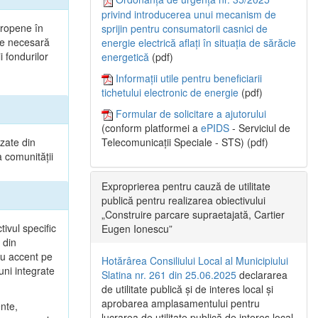
privind introducerea unui mecanism de
uropene în
sprijin pentru consumatorii casnici de
ste necesară
energie electrică aflați în situația de sărăcie
 fondurilor
energetică
(pdf)
Informații utile pentru beneficiarii
tichetului electronic de energie
(pdf)
Formular de solicitare a ajutorului
(conform platformei a
ePIDS
- Serviciul de
izate din
Telecomunicații Speciale - STS) (pdf)
a comunității
Exproprierea pentru cauză de utilitate
publică pentru realizarea obiectivului
„Construire parcare supraetajată, Cartier
tivul specific
Eugen Ionescu”
 din
cu accent pe
Hotărârea Consiliului Local al Municipiului
uni integrate
Slatina nr. 261 din 25.06.2025
declararea
de utilitate publică și de interes local și
aprobarea amplasamentului pentru
ente,
lucrarea de utilitate publică de interes local