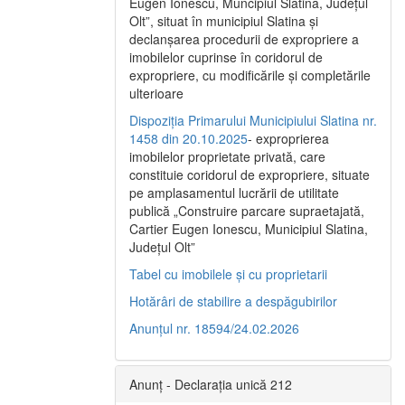
Eugen Ionescu, Muncipiul Slatina, Judeţul
Olt”, situat în municipiul Slatina şi
declanşarea procedurii de expropriere a
imobilelor cuprinse în coridorul de
expropriere, cu modificările şi completările
ulterioare
Dispoziția Primarului Municipiului Slatina nr.
1458 din 20.10.2025
- exproprierea
imobilelor proprietate privată, care
constituie coridorul de expropriere, situate
pe amplasamentul lucrării de utilitate
publică „Construire parcare supraetajată,
Cartier Eugen Ionescu, Municipiul Slatina,
Județul Olt”
Tabel cu imobilele și cu proprietarii
Hotărâri de stabilire a despăgubirilor
Anunțul nr. 18594/24.02.2026
Anunț - Declarația unică 212