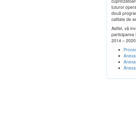
cuprinzătoar
tuturor opera
două program
calitate de a
Astfel, vă in
participarea
2014 – 2020
Proced
Anexa 
Anexa 
Anexa 