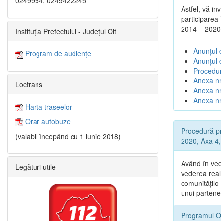
0249954, 0249422245
Astfel, vă in
participarea
2014 – 2020
Instituția Prefectului - Județul Olt
Anunțul d
Program de audiențe
Anunțul 
Procedur
Anexa nr
Loctrans
Anexa nr.
Anexa nr
Harta traseelor
Orar autobuze
Procedură pr
(valabil începând cu 1 iunie 2018)
2020, Axa 4, 
Având în ved
Legături utile
vederea reali
comunitățile
unui partene
Programul O