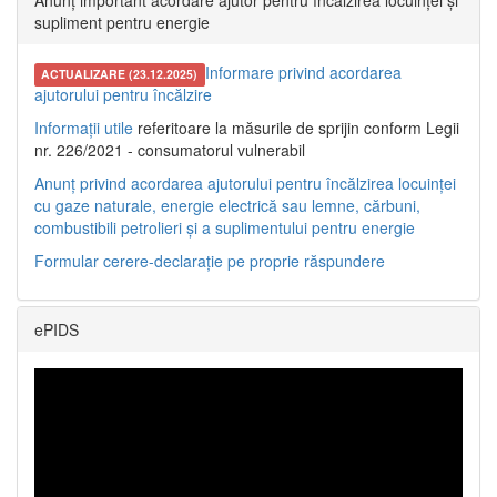
Anunț important acordare ajutor pentru încălzirea locuinței și
supliment pentru energie
Informare privind acordarea
ACTUALIZARE (23.12.2025)
ajutorului pentru încălzire
Informații utile
referitoare la măsurile de sprijin conform Legii
nr. 226/2021 - consumatorul vulnerabil
Anunț privind acordarea ajutorului pentru încălzirea locuinței
cu gaze naturale, energie electrică sau lemne, cărbuni,
combustibili petrolieri și a suplimentului pentru energie
Formular cerere-declarație pe proprie răspundere
ePIDS