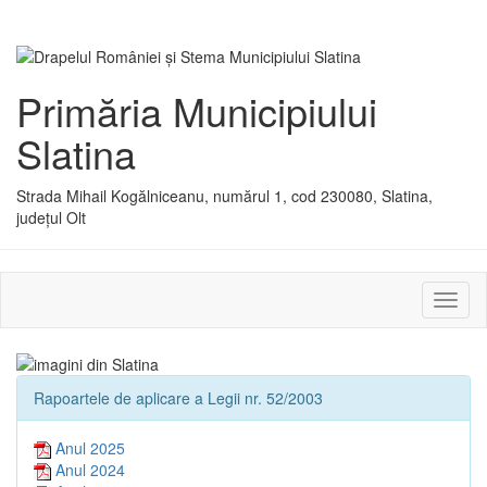
Primăria Municipiului
Slatina
Strada Mihail Kogălniceanu, numărul 1, cod 230080, Slatina,
județul Olt
Activ
sau
dezac
meniu
Rapoartele de aplicare a Legii nr. 52/2003
Anul 2025
Anul 2024