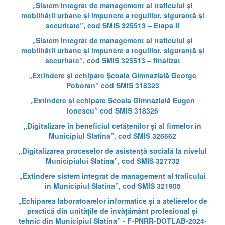
„Sistem integrat de management al traficului și
mobilității urbane și impunere a regulilor, siguranță și
securitate”, cod SMIS 325513 – Etapa II
„Sistem integrat de management al traficului și
mobilității urbane și impunere a regulilor, siguranță și
securitate”, cod SMIS 325513 – finalizat
„Extindere și echipare Școala Gimnazială George
Poboran” cod SMIS 318323
„Extindere și echipare Școala Gimnazială Eugen
Ionescu” cod SMIS 318326
„Digitalizare în beneficiul cetățenilor și al firmelor în
Municipiul Slatina”, cod SMIS 326662
„Digitalizarea proceselor de asistență socială la nivelul
Municipiului Slatina”, cod SMIS 327732
„Extindere sistem integrat de management al traficului
în Municipiul Slatina”, cod SMIS 321905
„Echiparea laboratoarelor informatice și a atelierelor de
practică din unitățile de învățământ profesional și
tehnic din Municipiul Slatina” - F-PNRR-DOTLAB-2024-