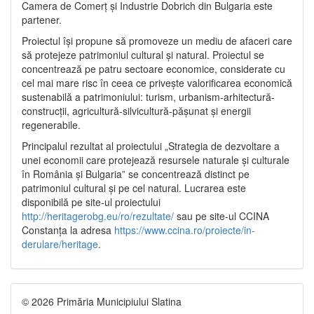
Camera de Comerț și Industrie Dobrich din Bulgaria este
partener.
Proiectul își propune să promoveze un mediu de afaceri care
să protejeze patrimoniul cultural și natural. Proiectul se
concentrează pe patru sectoare economice, considerate cu
cel mai mare risc în ceea ce privește valorificarea economică
sustenabilă a patrimoniului: turism, urbanism-arhitectură-
construcții, agricultură-silvicultură-pășunat și energii
regenerabile.
Principalul rezultat al proiectului „Strategia de dezvoltare a
unei economii care protejează resursele naturale și culturale
în România și Bulgaria” se concentrează distinct pe
patrimoniul cultural și pe cel natural. Lucrarea este
disponibilă pe site-ul proiectului
http://heritagerobg.eu/ro/rezultate/
sau pe site-ul CCINA
Constanța la adresa
https://www.ccina.ro/proiecte/in-
derulare/heritage
.
© 2026 Primăria Municipiului Slatina