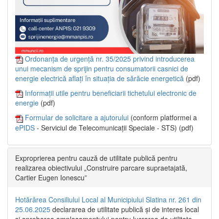
Ordonanța de urgență nr. 35/2025 privind introducerea
unui mecanism de sprijin pentru consumatorii casnici de
energie electrică aflați în situația de sărăcie energetică
(pdf)
Informații utile pentru beneficiarii tichetului electronic de
energie
(pdf)
Formular de solicitare a ajutorului
(conform platformei a
ePIDS
- Serviciul de Telecomunicații Speciale - STS) (pdf)
Exproprierea pentru cauză de utilitate publică pentru
realizarea obiectivului „Construire parcare supraetajată,
Cartier Eugen Ionescu”
Hotărârea Consiliului Local al Municipiului Slatina nr. 261 din
25.06.2025
declararea de utilitate publică și de interes local
și aprobarea amplasamentului pentru lucrarea de utilitate