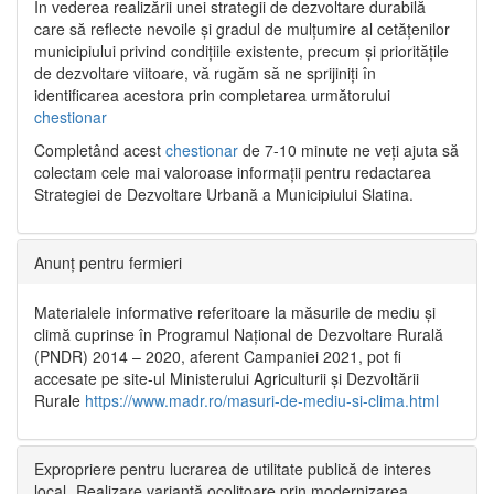
În vederea realizării unei strategii de dezvoltare durabilă
care să reflecte nevoile și gradul de mulțumire al cetățenilor
municipiului privind condițiile existente, precum și prioritățile
de dezvoltare viitoare, vă rugăm să ne sprijiniți în
identificarea acestora prin completarea următorului
chestionar
Completând acest
chestionar
de 7-10 minute ne veți ajuta să
colectam cele mai valoroase informații pentru redactarea
Strategiei de Dezvoltare Urbană a Municipiului Slatina.
Anunț pentru fermieri
Materialele informative referitoare la măsurile de mediu și
climă cuprinse în Programul Național de Dezvoltare Rurală
(PNDR) 2014 – 2020, aferent Campaniei 2021, pot fi
accesate pe site-ul Ministerului Agriculturii și Dezvoltării
Rurale
https://www.madr.ro/masuri-de-mediu-si-clima.html
Expropriere pentru lucrarea de utilitate publică de interes
local „Realizare variantă ocolitoare prin modernizarea