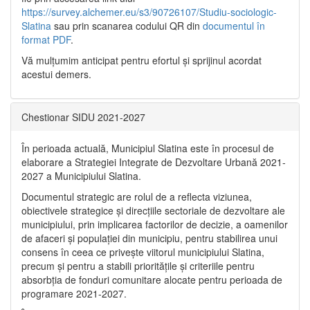
https://survey.alchemer.eu/s3/90726107/Studiu-sociologic-
Slatina
sau prin scanarea codului QR din
documentul în
format PDF
.
Vă mulţumim anticipat pentru efortul şi sprijinul acordat
acestui demers.
Chestionar SIDU 2021-2027
În perioada actuală, Municipiul Slatina este în procesul de
elaborare a Strategiei Integrate de Dezvoltare Urbană 2021‐
2027 a Municipiului Slatina.
Documentul strategic are rolul de a reflecta viziunea,
obiectivele strategice și direcțiile sectoriale de dezvoltare ale
municipiului, prin implicarea factorilor de decizie, a oamenilor
de afaceri și populației din municipiu, pentru stabilirea unui
consens în ceea ce privește viitorul municipiului Slatina,
precum și pentru a stabili prioritățile și criteriile pentru
absorbția de fonduri comunitare alocate pentru perioada de
programare 2021-2027.