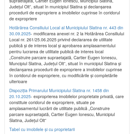
supraetajată, Cartier Eugen Ionescu, Muncipiul Slatina,
Județul Olt”, situat în municipiul Slatina și declanșarea
procedurii de expropriere a imobilelor cuprinse în coridorul
de expropriere
Hotărârea Consiliului Local al Municipiului Slatina nr. 443 din
30.09.2025
- modificarea anexei nr. 2 la Hotărârea Consiliului
Local nr. 261/25.06.2025 privind declararea de utilitate
publică şi de interes local şi aprobarea amplasamentului
pentru lucrarea de utilitate publică de interes local
„Construire parcare supraetajată, Cartier Eugen Ionescu,
Muncipiul Slatina, Judeţul Olt”, situat în municipiul Slatina şi
declanşarea procedurii de expropriere a imobilelor cuprinse
în coridorul de expropriere, cu modificările şi completările
ulterioare
Dispoziția Primarului Municipiului Slatina nr. 1458 din
20.10.2025
- exproprierea imobilelor proprietate privată, care
constituie coridorul de expropriere, situate pe
amplasamentul lucrării de utilitate publică „Construire
parcare supraetajată, Cartier Eugen Ionescu, Municipiul
Slatina, Județul Olt”
Tabel cu imobilele și cu proprietarii