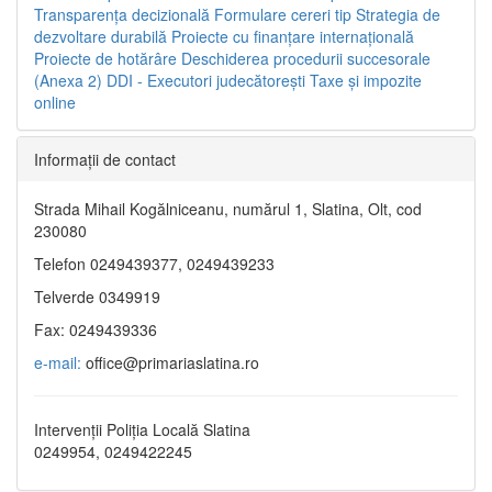
Transparenţa decizională
Formulare cereri tip
Strategia de
dezvoltare durabilă
Proiecte cu finanţare internaţională
Proiecte de hotărâre
Deschiderea procedurii succesorale
(Anexa 2)
DDI - Executori judecătorești
Taxe şi impozite
online
Informaţii de contact
Strada Mihail Kogălniceanu, numărul 1, Slatina, Olt, cod
230080
Telefon 0249439377, 0249439233
Telverde 0349919
Fax: 0249439336
e-mail:
office@primariaslatina.ro
Intervenții Poliția Locală Slatina
0249954, 0249422245