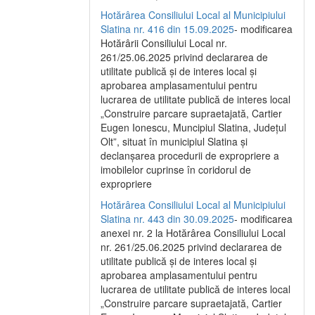
Hotărârea Consiliului Local al Municipiului
Slatina nr. 416 din 15.09.2025
- modificarea
Hotărârii Consiliului Local nr.
261/25.06.2025 privind declararea de
utilitate publică și de interes local și
aprobarea amplasamentului pentru
lucrarea de utilitate publică de interes local
„Construire parcare supraetajată, Cartier
Eugen Ionescu, Muncipiul Slatina, Județul
Olt”, situat în municipiul Slatina și
declanșarea procedurii de expropriere a
imobilelor cuprinse în coridorul de
expropriere
Hotărârea Consiliului Local al Municipiului
Slatina nr. 443 din 30.09.2025
- modificarea
anexei nr. 2 la Hotărârea Consiliului Local
nr. 261/25.06.2025 privind declararea de
utilitate publică şi de interes local şi
aprobarea amplasamentului pentru
lucrarea de utilitate publică de interes local
„Construire parcare supraetajată, Cartier