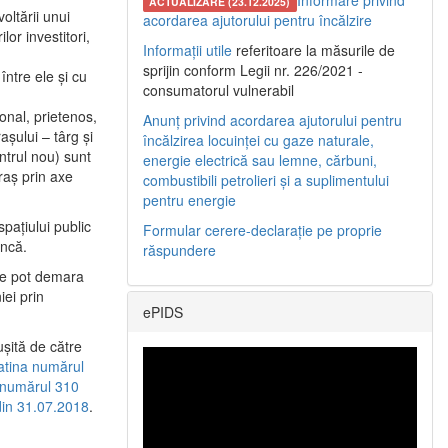
Informare privind
ACTUALIZARE (23.12.2025)
oltării unui
acordarea ajutorului pentru încălzire
or investitori,
Informații utile
referitoare la măsurile de
sprijin conform Legii nr. 226/2021 -
între ele şi cu
consumatorul vulnerabil
etonal, prietenos,
Anunț privind acordarea ajutorului pentru
şului – târg şi
încălzirea locuinței cu gaze naturale,
entrul nou) sunt
energie electrică sau lemne, cărbuni,
raş prin axe
combustibili petrolieri și a suplimentului
pentru energie
spaţiului public
Formular cerere-declarație pe proprie
uncă.
răspundere
 se pot demara
iei prin
ePIDS
uşită de către
latina numărul
a numărul 310
 din 31.07.2018
.