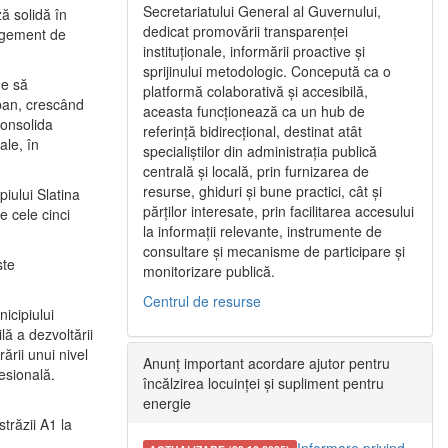
Secretariatului General al Guvernului,
ă solidă în
dedicat promovării transparenței
nagement de
instituționale, informării proactive și
sprijinului metodologic. Concepută ca o
ne să
platformă colaborativă și accesibilă,
urban, crescând
aceasta funcționează ca un hub de
consolida
referință bidirecțional, destinat atât
ale, în
specialiștilor din administrația publică
centrală și locală, prin furnizarea de
resurse, ghiduri și bune practici, cât și
iului Slatina
părților interesate, prin facilitarea accesului
e cele cinci
la informații relevante, instrumente de
consultare și mecanisme de participare și
ste
monitorizare publică.
Centrul de resurse
icipiului
ă a dezvoltării
ării unui nivel
Anunț important acordare ajutor pentru
fesională.
încălzirea locuinței și supliment pentru
energie
trăzii A1 la