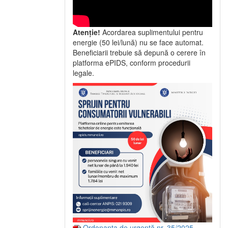
Atenție!
Acordarea suplimentului pentru
energie (50 lei/lună) nu se face automat.
Beneficiarii trebuie să depună o cerere în
platforma ePIDS, conform procedurii
legale.
Ordonanța de urgență nr. 35/2025