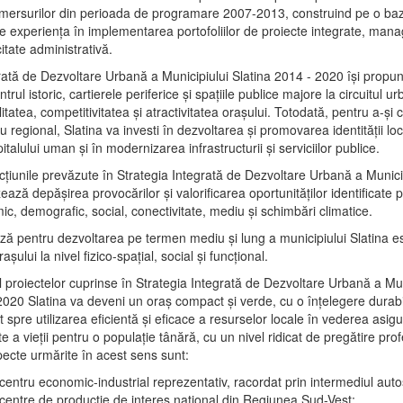
mersurilor din perioada de programare 2007-2013, construind pe o baz
e experienţa în implementarea portofoliilor de proiecte integrate, ma
itate administrativă.
rată de Dezvoltare Urbană a Municipiului Slatina 2014 - 2020 își propu
rul istoric, cartierele periferice şi spaţiile publice majore la circuitul 
litatea, competitivitatea şi atractivitatea oraşului. Totodată, pentru a-şi 
u regional, Slatina va investi în dezvoltarea şi promovarea identităţii loc
talului uman şi în modernizarea infrastructurii şi serviciilor publice.
acţiunile prevăzute în Strategia Integrată de Dezvoltare Urbană a Municip
ază depășirea provocărilor şi valorificarea oportunităţilor identificate p
ic, demografic, social, conectivitate, mediu şi schimbări climatice.
ază pentru dezvoltarea pe termen mediu şi lung a municipiului Slatina e
şului la nivel fizico-spaţial, social şi funcţional.
l proiectelor cuprinse în Strategia Integrată de Dezvoltare Urbană a Mun
2020 Slatina va deveni un oraş compact şi verde, cu o înţelegere durabil
 spre utilizarea eficientă şi eficace a resurselor locale în vederea asigur
ate a vieţii pentru o populaţie tânără, cu un nivel ridicat de pregătire pro
pecte urmărite în acest sens sunt:
 centru economic-industrial reprezentativ, racordat prin intermediul autos
 centre de producţie de interes naţional din Regiunea Sud-Vest;