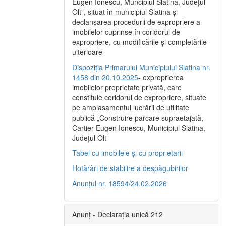
Eugen Ionescu, Muncipiul Slatina, Judeţul
Olt”, situat în municipiul Slatina şi
declanşarea procedurii de expropriere a
imobilelor cuprinse în coridorul de
expropriere, cu modificările şi completările
ulterioare
Dispoziția Primarului Municipiului Slatina nr.
1458 din 20.10.2025
- exproprierea
imobilelor proprietate privată, care
constituie coridorul de expropriere, situate
pe amplasamentul lucrării de utilitate
publică „Construire parcare supraetajată,
Cartier Eugen Ionescu, Municipiul Slatina,
Județul Olt”
Tabel cu imobilele și cu proprietarii
Hotărâri de stabilire a despăgubirilor
Anunțul nr. 18594/24.02.2026
Anunț - Declarația unică 212