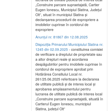
„Construire parcare supraetajată, Cartier
Eugen Ionescu, Municipiul Slatina, Județul
Olt”, situat în municipiul Slatina și
declanșarea procedurii de expropriere a
imobilelor cuprinse în coridorul de
expropriere
Anunțul nr. 81867 din 12.08.2025
Dispoziția Primarului Municipiului Slatina nr.
1245 din 02.09.2025
- constituirea comisiei
de verificare a dreptului de proprietate sau
a altor drepturi reale și acordarea
despăgubirilor pentru imobilele cuprinse în
coridorul de expropriere aprobat prin
Hotărârea Consiliului Local nr.
261/25.06.2025 referitoare la declararea
de utilitate publică și de interes local și
aprobarea amplasamentului pentru
lucrarea de utilitate publică de interes local
„Construire parcare supraetajată, situată în
Cartierul Eugen Ionescu, municipiul
Slatina, județul Olt”