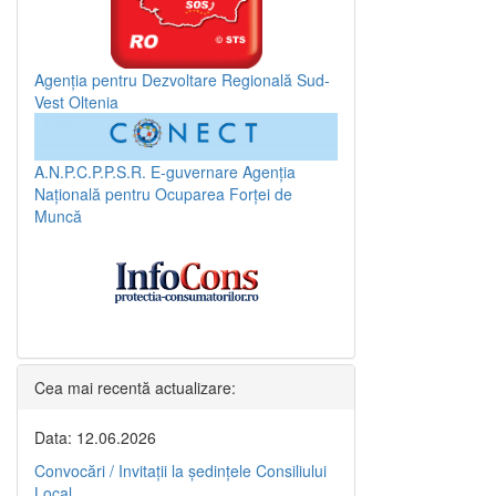
Agenția pentru Dezvoltare Regională Sud-
Vest Oltenia
A.N.P.C.P.P.S.R.
E-guvernare
Agenția
Națională pentru Ocuparea Forței de
Muncă
Cea mai recentă actualizare:
Data: 12.06.2026
Convocări / Invitaţii la şedinţele Consiliului
Local