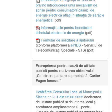
privind introducerea unui mecanism de
sprijin pentru consumatorii casnici de
energie electrică aflați în situația de sărăcie
energetică
(pdf)
Informații utile pentru beneficiarii
tichetului electronic de energie
(pdf)
Formular de solicitare a ajutorului
(conform platformei a
ePIDS
- Serviciul de
Telecomunicații Speciale - STS) (pdf)
Exproprierea pentru cauză de utilitate
publică pentru realizarea obiectivului
„Construire parcare supraetajată, Cartier
Eugen Ionescu”
Hotărârea Consiliului Local al Municipiului
Slatina nr. 261 din 25.06.2025
declararea
de utilitate publică și de interes local și
aprobarea amplasamentului pentru
lucrarea de utilitate publică de interes local