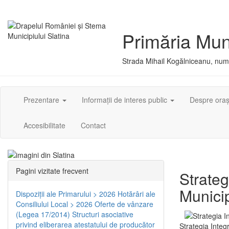
Primăria Muni
Strada Mihail Kogălniceanu, numă
Prezentare
Informații de interes public
Despre ora
Accesibilitate
Contact
Pagini vizitate frecvent
Strateg
Municip
Dispoziţii ale Primarului > 2026
Hotărâri ale
Consiliului Local > 2026
Oferte de vânzare
(Legea 17/2014)
Structuri asociative
privind eliberarea atestatului de producător
Strategia Integ