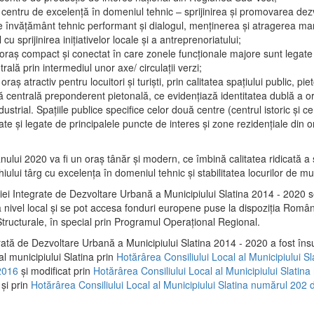
 centru de excelenţă în domeniul tehnic – sprijinirea şi promovarea dezv
 învăţământ tehnic performant şi dialogul, menţinerea şi atragerea maril
 cu sprijinirea iniţiativelor locale şi a antreprenoriatului;
 oraş compact şi conectat în care zonele funcţionale majore sunt legate 
rală prin intermediul unor axe/ circulații verzi;
oraş atractiv pentru locuitori şi turişti, prin calitatea spaţiului public, pi
 centrală preponderent pietonală, ce evidenţiază identitatea dublă a ora
dustrial. Spaţiile publice specifice celor două centre (centrul istoric şi c
te şi legate de principalele puncte de interes şi zone rezidenţiale din o
.
anului 2020 va fi un oraş tânăr şi modern, ce îmbină calitatea ridicată a 
hiului târg cu excelenţa în domeniul tehnic şi stabilitatea locurilor de m
iei Integrate de Dezvoltare Urbană a Municipiului Slatina 2014 - 2020
a nivel local şi se pot accesa fonduri europene puse la dispoziţia Român
tructurale, în special prin Programul Operațional Regional.
rată de Dezvoltare Urbană a Municipiului Slatina 2014 - 2020 a fost îns
al municipiului Slatina prin
Hotărârea Consiliului Local al Municipiului S
2016
și modificat prin
Hotărârea Consiliului Local al Municipiului Slatin
și prin
Hotărârea Consiliului Local al Municipiului Slatina numărul 202