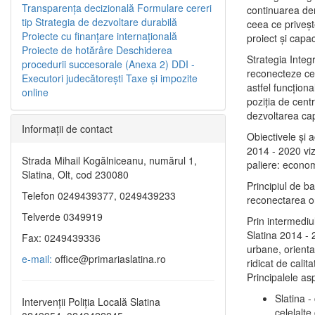
Transparenţa decizională
Formulare cereri
continuarea de
tip
Strategia de dezvoltare durabilă
ceea ce priveşt
Proiecte cu finanţare internaţională
proiect și capac
Proiecte de hotărâre
Deschiderea
Strategia Integ
procedurii succesorale (Anexa 2)
DDI -
reconecteze cent
Executori judecătorești
Taxe şi impozite
astfel funcţiona
online
poziţia de centr
dezvoltarea capi
Informaţii de contact
Obiectivele şi 
2014 - 2020 vize
Strada Mihail Kogălniceanu, numărul 1,
paliere: econom
Slatina, Olt, cod 230080
Principiul de b
Telefon 0249439377, 0249439233
reconectarea ora
Telverde 0349919
Prin intermediu
Slatina 2014 - 
Fax: 0249439336
urbane, orientat
e-mail:
office@primariaslatina.ro
ridicat de calit
Principalele as
Slatina -
Intervenții Poliția Locală Slatina
celelalte