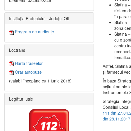
0249954, 0249422245
Slatina –
sistem de
în paralel
Instituția Prefectului - Județul Olt
Slatina -
zona cent
Program de audiențe
Slatina – 
cu o zonă
centru in
Loctrans
reconecta
tematice
Harta traseelor
Astfel, Slatina 
şi farmecul vec
Orar autobuze
În baza Strateg
(valabil începând cu 1 iunie 2018)
acţiuni ample l
Instrumentele S
Legături utile
Strategia Integ
Consiliul Local 
111 din 27.04.
din 28.11.2017