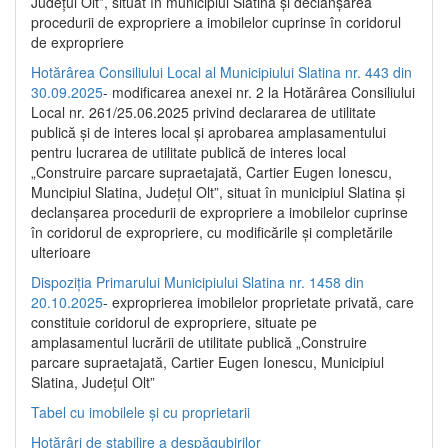
Județul Olt”, situat în municipiul Slatina și declanșarea
procedurii de expropriere a imobilelor cuprinse în coridorul
de expropriere
Hotărârea Consiliului Local al Municipiului Slatina nr. 443 din
30.09.2025
- modificarea anexei nr. 2 la Hotărârea Consiliului
Local nr. 261/25.06.2025 privind declararea de utilitate
publică şi de interes local şi aprobarea amplasamentului
pentru lucrarea de utilitate publică de interes local
„Construire parcare supraetajată, Cartier Eugen Ionescu,
Muncipiul Slatina, Judeţul Olt”, situat în municipiul Slatina şi
declanşarea procedurii de expropriere a imobilelor cuprinse
în coridorul de expropriere, cu modificările şi completările
ulterioare
Dispoziția Primarului Municipiului Slatina nr. 1458 din
20.10.2025
- exproprierea imobilelor proprietate privată, care
constituie coridorul de expropriere, situate pe
amplasamentul lucrării de utilitate publică „Construire
parcare supraetajată, Cartier Eugen Ionescu, Municipiul
Slatina, Județul Olt”
Tabel cu imobilele și cu proprietarii
Hotărâri de stabilire a despăgubirilor