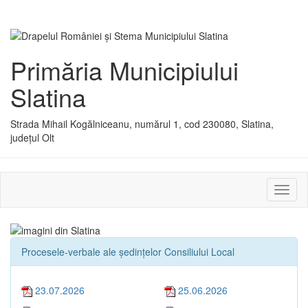
Primăria Municipiului
Slatina
Strada Mihail Kogălniceanu, numărul 1, cod 230080, Slatina,
județul Olt
Activ
sau
dezac
meniu
Procesele-verbale ale ședințelor Consiliului Local
23.07.2026
25.06.2026