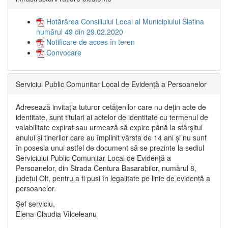
Hotărârea Consiliului Local al Municipiului Slatina
numărul 49 din 29.02.2020
Notificare de acces în teren
Convocare
Serviciul Public Comunitar Local de Evidență a Persoanelor
Adresează invitația tuturor cetățenilor care nu dețin acte de
identitate, sunt titulari ai actelor de identitate cu termenul de
valabilitate expirat sau urmează să expire până la sfârșitul
anului și tinerilor care au împlinit vârsta de 14 ani și nu sunt
în posesia unui astfel de document să se prezinte la sediul
Serviciului Public Comunitar Local de Evidență a
Persoanelor, din Strada Centura Basarabilor, numărul 8,
județul Olt, pentru a fi puși în legalitate pe linie de evidență a
persoanelor.
Șef serviciu,
Elena-Claudia Vîlceleanu