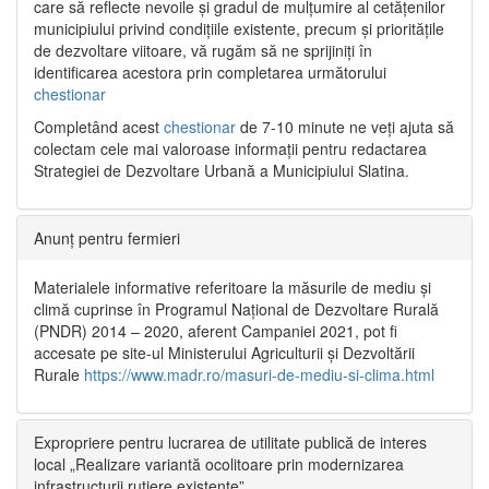
care să reflecte nevoile și gradul de mulțumire al cetățenilor
municipiului privind condițiile existente, precum și prioritățile
de dezvoltare viitoare, vă rugăm să ne sprijiniți în
identificarea acestora prin completarea următorului
chestionar
Completând acest
chestionar
de 7-10 minute ne veți ajuta să
colectam cele mai valoroase informații pentru redactarea
Strategiei de Dezvoltare Urbană a Municipiului Slatina.
Anunț pentru fermieri
Materialele informative referitoare la măsurile de mediu și
climă cuprinse în Programul Național de Dezvoltare Rurală
(PNDR) 2014 – 2020, aferent Campaniei 2021, pot fi
accesate pe site-ul Ministerului Agriculturii și Dezvoltării
Rurale
https://www.madr.ro/masuri-de-mediu-si-clima.html
Expropriere pentru lucrarea de utilitate publică de interes
local „Realizare variantă ocolitoare prin modernizarea
infrastructurii rutiere existente”