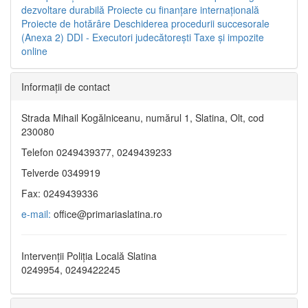
dezvoltare durabilă
Proiecte cu finanţare internaţională
Proiecte de hotărâre
Deschiderea procedurii succesorale
(Anexa 2)
DDI - Executori judecătorești
Taxe şi impozite
online
Informaţii de contact
Strada Mihail Kogălniceanu, numărul 1, Slatina, Olt, cod
230080
Telefon 0249439377, 0249439233
Telverde 0349919
Fax: 0249439336
e-mail:
office@primariaslatina.ro
Intervenții Poliția Locală Slatina
0249954, 0249422245