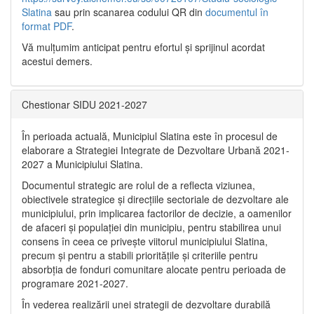
Slatina
sau prin scanarea codului QR din
documentul în
format PDF
.
Vă mulţumim anticipat pentru efortul şi sprijinul acordat
acestui demers.
Chestionar SIDU 2021-2027
În perioada actuală, Municipiul Slatina este în procesul de
elaborare a Strategiei Integrate de Dezvoltare Urbană 2021‐
2027 a Municipiului Slatina.
Documentul strategic are rolul de a reflecta viziunea,
obiectivele strategice și direcțiile sectoriale de dezvoltare ale
municipiului, prin implicarea factorilor de decizie, a oamenilor
de afaceri și populației din municipiu, pentru stabilirea unui
consens în ceea ce privește viitorul municipiului Slatina,
precum și pentru a stabili prioritățile și criteriile pentru
absorbția de fonduri comunitare alocate pentru perioada de
programare 2021-2027.
În vederea realizării unei strategii de dezvoltare durabilă