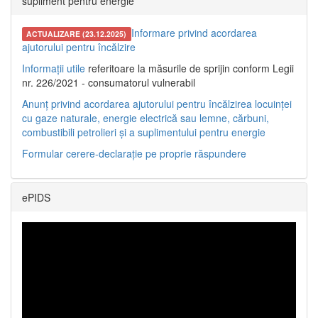
supliment pentru energie
Informare privind acordarea
ACTUALIZARE (23.12.2025)
ajutorului pentru încălzire
Informații utile
referitoare la măsurile de sprijin conform Legii
nr. 226/2021 - consumatorul vulnerabil
Anunț privind acordarea ajutorului pentru încălzirea locuinței
cu gaze naturale, energie electrică sau lemne, cărbuni,
combustibili petrolieri și a suplimentului pentru energie
Formular cerere-declarație pe proprie răspundere
ePIDS