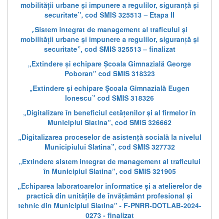
mobilității urbane și impunere a regulilor, siguranță și
securitate”, cod SMIS 325513 – Etapa II
„Sistem integrat de management al traficului și
mobilității urbane și impunere a regulilor, siguranță și
securitate”, cod SMIS 325513 – finalizat
„Extindere și echipare Școala Gimnazială George
Poboran” cod SMIS 318323
„Extindere și echipare Școala Gimnazială Eugen
Ionescu” cod SMIS 318326
„Digitalizare în beneficiul cetățenilor și al firmelor în
Municipiul Slatina”, cod SMIS 326662
„Digitalizarea proceselor de asistență socială la nivelul
Municipiului Slatina”, cod SMIS 327732
„Extindere sistem integrat de management al traficului
în Municipiul Slatina”, cod SMIS 321905
„Echiparea laboratoarelor informatice și a atelierelor de
practică din unitățile de învățământ profesional și
tehnic din Municipiul Slatina” - F-PNRR-DOTLAB-2024-
0273 - finalizat