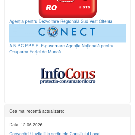
Agenția pentru Dezvoltare Regională Sud-Vest Oltenia
A.N.P.C.P.P.S.R.
E-guvernare
Agenția Națională pentru
Ocuparea Forței de Muncă
Cea mai recentă actualizare:
Data: 12.06.2026
Convocări / Invitaţii la şedinţele Consiliului Local