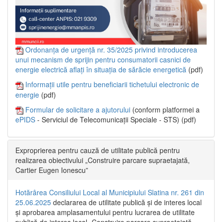
Ordonanța de urgență nr. 35/2025 privind introducerea
unui mecanism de sprijin pentru consumatorii casnici de
energie electrică aflați în situația de sărăcie energetică
(pdf)
Informații utile pentru beneficiarii tichetului electronic de
energie
(pdf)
Formular de solicitare a ajutorului
(conform platformei a
ePIDS
- Serviciul de Telecomunicații Speciale - STS) (pdf)
Exproprierea pentru cauză de utilitate publică pentru
realizarea obiectivului „Construire parcare supraetajată,
Cartier Eugen Ionescu”
Hotărârea Consiliului Local al Municipiului Slatina nr. 261 din
25.06.2025
declararea de utilitate publică și de interes local
și aprobarea amplasamentului pentru lucrarea de utilitate