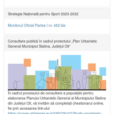
Strategia Națională pentru Sport 2023-2032
Monitorul Oficial Partea I nr. 452 bis
Consultare publică în cadrul proiectului „Plan Urbanistic
General Municipiul Slatina, Județul Olt”
În cadrul procesului de consultare a populaţiei pentru
elaborarea Planului Urbanistic General al Municipiului Slatina
din Județul Olt, vă invităm să completați chestionarul online,
fie prin accesarea link-ului
https://survey.alchemer.eu/s3/90726107/Studiu-sociologic-