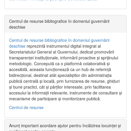
Centrul de resurse bibliografice în domeniul guvernării
deschise
Centrul de resurse bibliografice în domeniul guvernării
deschise
reprezintă instrumentul digital integrat al
Secretariatului General al Guvernului, dedicat promovării
transparenței instituționale, informării proactive și sprijinului
metodologic. Concepută ca o platformă colaborativă și
accesibilă, aceasta funcționează ca un hub de referință
bidirecțional, destinat atât specialiștilor din administrația
publică centrală și locală, prin furnizarea de resurse, ghiduri
și bune practici, cât și părților interesate, prin facilitarea
accesului la informații relevante, instrumente de consultare și
mecanisme de participare și monitorizare publică.
Centrul de resurse
Anunț important acordare ajutor pentru încălzirea locuinței și