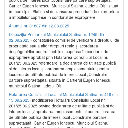
publică de interes local „Construire parcare supraetajată,
Cartier Eugen Ionescu, Municipiul Slatina, Județul Olt”, situat
în municipiul Slatina și declanșarea procedurii de expropriere
a imobilelor cuprinse în coridorul de expropriere
Anunțul nr. 81867 din 12.08.2025
Dispoziția Primarului Municipiului Slatina nr. 1245 din
02.09.2025
- constituirea comisiei de verificare a dreptului de
proprietate sau a altor drepturi reale și acordarea
despăgubirilor pentru imobilele cuprinse în coridorul de
expropriere aprobat prin Hotărârea Consiliului Local nr.
261/25.06.2025 referitoare la declararea de utilitate publică
și de interes local și aprobarea amplasamentului pentru
lucrarea de utilitate publică de interes local „Construire
parcare supraetajată, situată în Cartierul Eugen Ionescu,
municipiul Slatina, județul Olt”
Hotărârea Consiliului Local al Municipiului Slatina nr. 416 din
15.09.2025
- modificarea Hotărârii Consiliului Local nr.
261/25.06.2025 privind declararea de utilitate publică și de
interes local și aprobarea amplasamentului pentru lucrarea
de utilitate publică de interes local „Construire parcare
supraetajată, Cartier Eugen Ionescu, Muncipiul Slatina,