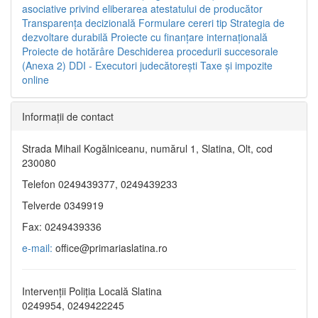
asociative privind eliberarea atestatului de producător
Transparenţa decizională
Formulare cereri tip
Strategia de
dezvoltare durabilă
Proiecte cu finanţare internaţională
Proiecte de hotărâre
Deschiderea procedurii succesorale
(Anexa 2)
DDI - Executori judecătorești
Taxe şi impozite
online
Informaţii de contact
Strada Mihail Kogălniceanu, numărul 1, Slatina, Olt, cod
230080
Telefon 0249439377, 0249439233
Telverde 0349919
Fax: 0249439336
e-mail:
office@primariaslatina.ro
Intervenții Poliția Locală Slatina
0249954, 0249422245