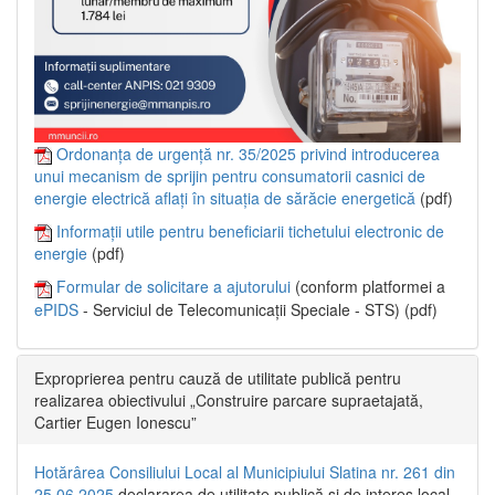
Ordonanța de urgență nr. 35/2025 privind introducerea
unui mecanism de sprijin pentru consumatorii casnici de
energie electrică aflați în situația de sărăcie energetică
(pdf)
Informații utile pentru beneficiarii tichetului electronic de
energie
(pdf)
Formular de solicitare a ajutorului
(conform platformei a
ePIDS
- Serviciul de Telecomunicații Speciale - STS) (pdf)
Exproprierea pentru cauză de utilitate publică pentru
realizarea obiectivului „Construire parcare supraetajată,
Cartier Eugen Ionescu”
Hotărârea Consiliului Local al Municipiului Slatina nr. 261 din
25.06.2025
declararea de utilitate publică și de interes local