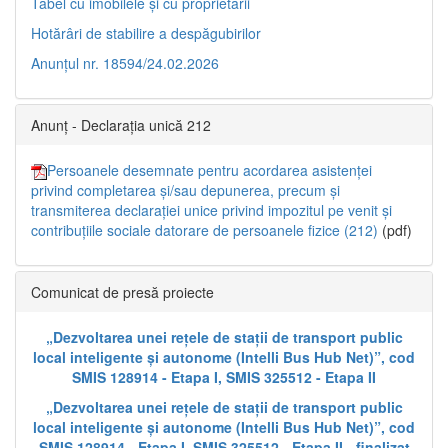
Tabel cu imobilele și cu proprietarii
Hotărâri de stabilire a despăgubirilor
Anunțul nr. 18594/24.02.2026
Anunț - Declarația unică 212
Persoanele desemnate pentru acordarea asistenței
privind completarea și/sau depunerea, precum și
transmiterea declarației unice privind impozitul pe venit și
contribuțiile sociale datorare de persoanele fizice (212)
(pdf)
Comunicat de presă proiecte
„Dezvoltarea unei rețele de stații de transport public
local inteligente și autonome (Intelli Bus Hub Net)”, cod
SMIS 128914 - Etapa I, SMIS 325512 - Etapa II
„Dezvoltarea unei rețele de stații de transport public
local inteligente și autonome (Intelli Bus Hub Net)”, cod
SMIS 128914 - Etapa I, SMIS 325512 - Etapa II - finalizat