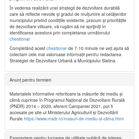
În vederea realizării unei strategii de dezvoltare durabilă
care să reflecte nevoile și gradul de mulțumire al cetățenilor
municipiului privind condițiile existente, precum și prioritățile
de dezvoltare viitoare, vă rugăm să ne sprijiniți în
identificarea acestora prin completarea următorului
chestionar
Completând acest
chestionar
de 7-10 minute ne veți ajuta să
colectam cele mai valoroase informații pentru redactarea
Strategiei de Dezvoltare Urbană a Municipiului Slatina.
Anunț pentru fermieri
Materialele informative referitoare la măsurile de mediu și
climă cuprinse în Programul Național de Dezvoltare Rurală
(PNDR) 2014 – 2020, aferent Campaniei 2021, pot fi
accesate pe site-ul Ministerului Agriculturii și Dezvoltării
Rurale
https://www.madr.ro/masuri-de-mediu-si-clima.html
Expropriere pentru lucrarea de utilitate publică de interes