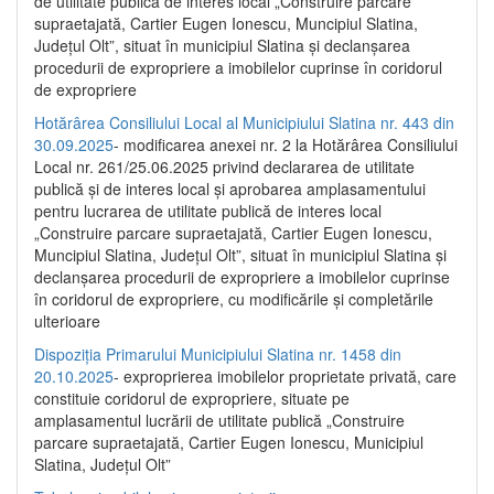
de utilitate publică de interes local „Construire parcare
supraetajată, Cartier Eugen Ionescu, Muncipiul Slatina,
Județul Olt”, situat în municipiul Slatina și declanșarea
procedurii de expropriere a imobilelor cuprinse în coridorul
de expropriere
Hotărârea Consiliului Local al Municipiului Slatina nr. 443 din
30.09.2025
- modificarea anexei nr. 2 la Hotărârea Consiliului
Local nr. 261/25.06.2025 privind declararea de utilitate
publică şi de interes local şi aprobarea amplasamentului
pentru lucrarea de utilitate publică de interes local
„Construire parcare supraetajată, Cartier Eugen Ionescu,
Muncipiul Slatina, Judeţul Olt”, situat în municipiul Slatina şi
declanşarea procedurii de expropriere a imobilelor cuprinse
în coridorul de expropriere, cu modificările şi completările
ulterioare
Dispoziția Primarului Municipiului Slatina nr. 1458 din
20.10.2025
- exproprierea imobilelor proprietate privată, care
constituie coridorul de expropriere, situate pe
amplasamentul lucrării de utilitate publică „Construire
parcare supraetajată, Cartier Eugen Ionescu, Municipiul
Slatina, Județul Olt”