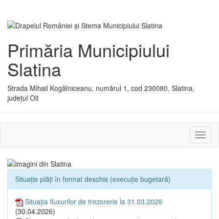
Primăria Municipiului
Slatina
Strada Mihail Kogălniceanu, numărul 1, cod 230080, Slatina,
județul Olt
Activ
sau
dezac
meniu
Situație plăți în format deschis (execuție bugetară)
Situația fluxurilor de trezorerie la 31.03.2026
(30.04.2026)