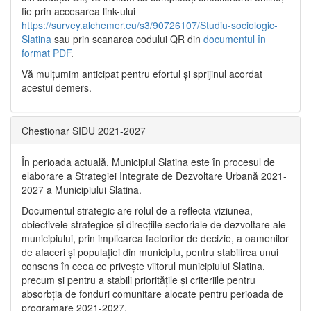
fie prin accesarea link-ului
https://survey.alchemer.eu/s3/90726107/Studiu-sociologic-
Slatina
sau prin scanarea codului QR din
documentul în
format PDF
.
Vă mulţumim anticipat pentru efortul şi sprijinul acordat
acestui demers.
Chestionar SIDU 2021-2027
În perioada actuală, Municipiul Slatina este în procesul de
elaborare a Strategiei Integrate de Dezvoltare Urbană 2021‐
2027 a Municipiului Slatina.
Documentul strategic are rolul de a reflecta viziunea,
obiectivele strategice și direcțiile sectoriale de dezvoltare ale
municipiului, prin implicarea factorilor de decizie, a oamenilor
de afaceri și populației din municipiu, pentru stabilirea unui
consens în ceea ce privește viitorul municipiului Slatina,
precum și pentru a stabili prioritățile și criteriile pentru
absorbția de fonduri comunitare alocate pentru perioada de
programare 2021-2027.