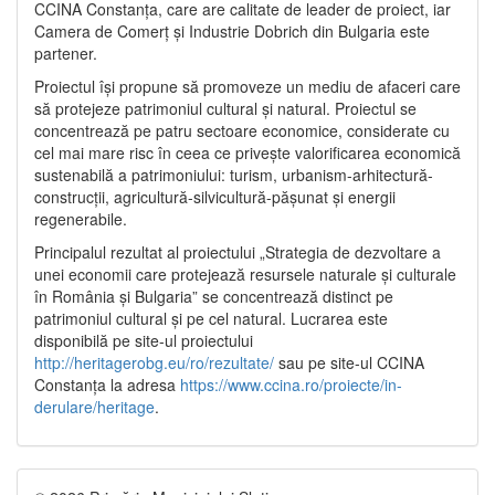
CCINA Constanța, care are calitate de leader de proiect, iar
Camera de Comerț și Industrie Dobrich din Bulgaria este
partener.
Proiectul își propune să promoveze un mediu de afaceri care
să protejeze patrimoniul cultural și natural. Proiectul se
concentrează pe patru sectoare economice, considerate cu
cel mai mare risc în ceea ce privește valorificarea economică
sustenabilă a patrimoniului: turism, urbanism-arhitectură-
construcții, agricultură-silvicultură-pășunat și energii
regenerabile.
Principalul rezultat al proiectului „Strategia de dezvoltare a
unei economii care protejează resursele naturale și culturale
în România și Bulgaria” se concentrează distinct pe
patrimoniul cultural și pe cel natural. Lucrarea este
disponibilă pe site-ul proiectului
http://heritagerobg.eu/ro/rezultate/
sau pe site-ul CCINA
Constanța la adresa
https://www.ccina.ro/proiecte/in-
derulare/heritage
.