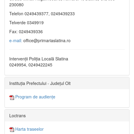
230080
Telefon 0249439377, 0249439233
Telverde 0349919
Fax: 0249439336
e-mail:
office@primariaslatina.ro
Intervenții Poliția Locală Slatina
0249954, 0249422245
Instituția Prefectului - Județul Olt
Program de audiențe
Loctrans
Harta traseelor