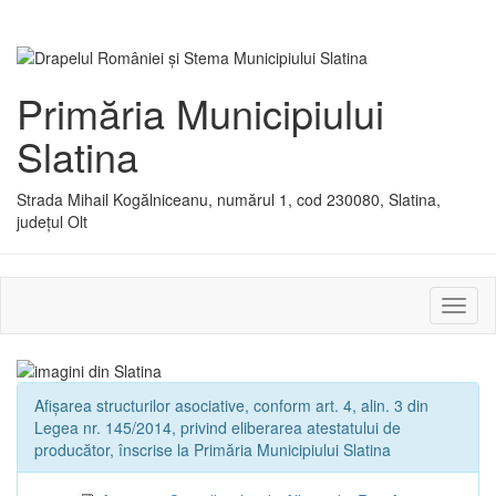
Primăria Municipiului
Slatina
Strada Mihail Kogălniceanu, numărul 1, cod 230080, Slatina,
județul Olt
Activ
sau
dezac
meniu
Afișarea structurilor asociative, conform art. 4, alin. 3 din
Legea nr. 145/2014, privind eliberarea atestatului de
producător, înscrise la Primăria Municipiului Slatina