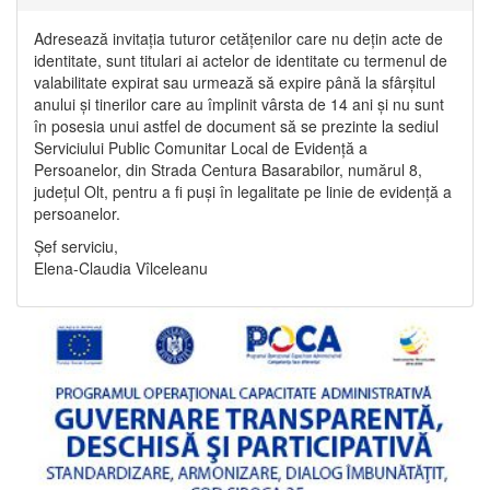
Adresează invitația tuturor cetățenilor care nu dețin acte de
identitate, sunt titulari ai actelor de identitate cu termenul de
valabilitate expirat sau urmează să expire până la sfârșitul
anului și tinerilor care au împlinit vârsta de 14 ani și nu sunt
în posesia unui astfel de document să se prezinte la sediul
Serviciului Public Comunitar Local de Evidență a
Persoanelor, din Strada Centura Basarabilor, numărul 8,
județul Olt, pentru a fi puși în legalitate pe linie de evidență a
persoanelor.
Șef serviciu,
Elena-Claudia Vîlceleanu