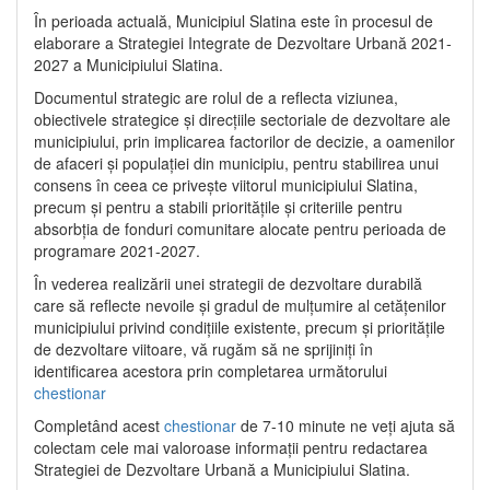
În perioada actuală, Municipiul Slatina este în procesul de
elaborare a Strategiei Integrate de Dezvoltare Urbană 2021‐
2027 a Municipiului Slatina.
Documentul strategic are rolul de a reflecta viziunea,
obiectivele strategice și direcțiile sectoriale de dezvoltare ale
municipiului, prin implicarea factorilor de decizie, a oamenilor
de afaceri și populației din municipiu, pentru stabilirea unui
consens în ceea ce privește viitorul municipiului Slatina,
precum și pentru a stabili prioritățile și criteriile pentru
absorbția de fonduri comunitare alocate pentru perioada de
programare 2021-2027.
În vederea realizării unei strategii de dezvoltare durabilă
care să reflecte nevoile și gradul de mulțumire al cetățenilor
municipiului privind condițiile existente, precum și prioritățile
de dezvoltare viitoare, vă rugăm să ne sprijiniți în
identificarea acestora prin completarea următorului
chestionar
Completând acest
chestionar
de 7-10 minute ne veți ajuta să
colectam cele mai valoroase informații pentru redactarea
Strategiei de Dezvoltare Urbană a Municipiului Slatina.