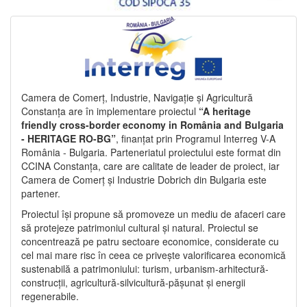
Camera de Comerț, Industrie, Navigație și Agricultură
Constanța are în implementare proiectul
“A heritage
friendly cross-border economy in România and Bulgaria
- HERITAGE RO-BG”
, finanțat prin Programul Interreg V-A
România - Bulgaria. Parteneriatul proiectului este format din
CCINA Constanța, care are calitate de leader de proiect, iar
Camera de Comerț și Industrie Dobrich din Bulgaria este
partener.
Proiectul își propune să promoveze un mediu de afaceri care
să protejeze patrimoniul cultural și natural. Proiectul se
concentrează pe patru sectoare economice, considerate cu
cel mai mare risc în ceea ce privește valorificarea economică
sustenabilă a patrimoniului: turism, urbanism-arhitectură-
construcții, agricultură-silvicultură-pășunat și energii
regenerabile.