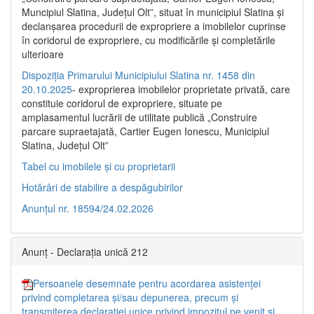
Muncipiul Slatina, Judeţul Olt”, situat în municipiul Slatina şi
declanşarea procedurii de expropriere a imobilelor cuprinse
în coridorul de expropriere, cu modificările şi completările
ulterioare
Dispoziția Primarului Municipiului Slatina nr. 1458 din
20.10.2025
- exproprierea imobilelor proprietate privată, care
constituie coridorul de expropriere, situate pe
amplasamentul lucrării de utilitate publică „Construire
parcare supraetajată, Cartier Eugen Ionescu, Municipiul
Slatina, Județul Olt”
Tabel cu imobilele și cu proprietarii
Hotărâri de stabilire a despăgubirilor
Anunțul nr. 18594/24.02.2026
Anunț - Declarația unică 212
Persoanele desemnate pentru acordarea asistenței
privind completarea și/sau depunerea, precum și
transmiterea declarației unice privind impozitul pe venit și