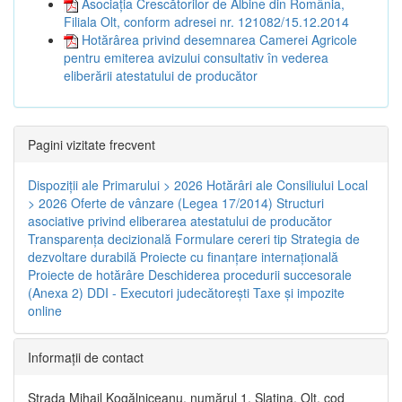
Asociația Crescătorilor de Albine din România,
Filiala Olt, conform adresei nr. 121082/15.12.2014
Hotărârea privind desemnarea Camerei Agricole
pentru emiterea avizului consultativ în vederea
eliberării atestatului de producător
Pagini vizitate frecvent
Dispoziţii ale Primarului > 2026
Hotărâri ale Consiliului Local
> 2026
Oferte de vânzare (Legea 17/2014)
Structuri
asociative privind eliberarea atestatului de producător
Transparenţa decizională
Formulare cereri tip
Strategia de
dezvoltare durabilă
Proiecte cu finanţare internaţională
Proiecte de hotărâre
Deschiderea procedurii succesorale
(Anexa 2)
DDI - Executori judecătorești
Taxe şi impozite
online
Informaţii de contact
Strada Mihail Kogălniceanu, numărul 1, Slatina, Olt, cod