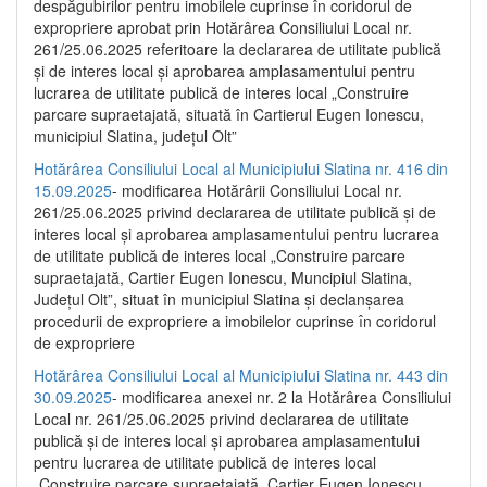
despăgubirilor pentru imobilele cuprinse în coridorul de
expropriere aprobat prin Hotărârea Consiliului Local nr.
261/25.06.2025 referitoare la declararea de utilitate publică
și de interes local și aprobarea amplasamentului pentru
lucrarea de utilitate publică de interes local „Construire
parcare supraetajată, situată în Cartierul Eugen Ionescu,
municipiul Slatina, județul Olt”
Hotărârea Consiliului Local al Municipiului Slatina nr. 416 din
15.09.2025
- modificarea Hotărârii Consiliului Local nr.
261/25.06.2025 privind declararea de utilitate publică și de
interes local și aprobarea amplasamentului pentru lucrarea
de utilitate publică de interes local „Construire parcare
supraetajată, Cartier Eugen Ionescu, Muncipiul Slatina,
Județul Olt”, situat în municipiul Slatina și declanșarea
procedurii de expropriere a imobilelor cuprinse în coridorul
de expropriere
Hotărârea Consiliului Local al Municipiului Slatina nr. 443 din
30.09.2025
- modificarea anexei nr. 2 la Hotărârea Consiliului
Local nr. 261/25.06.2025 privind declararea de utilitate
publică şi de interes local şi aprobarea amplasamentului
pentru lucrarea de utilitate publică de interes local
„Construire parcare supraetajată, Cartier Eugen Ionescu,