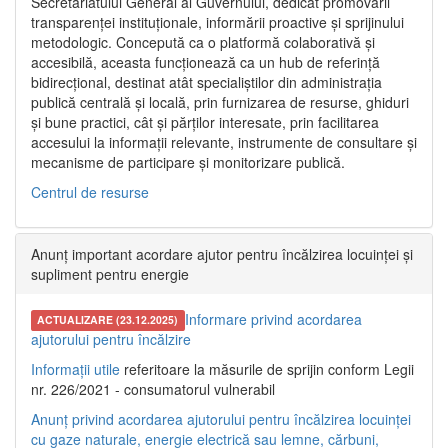
Secretariatului General al Guvernului, dedicat promovării
transparenței instituționale, informării proactive și sprijinului
metodologic. Concepută ca o platformă colaborativă și
accesibilă, aceasta funcționează ca un hub de referință
bidirecțional, destinat atât specialiștilor din administrația
publică centrală și locală, prin furnizarea de resurse, ghiduri
și bune practici, cât și părților interesate, prin facilitarea
accesului la informații relevante, instrumente de consultare și
mecanisme de participare și monitorizare publică.
Centrul de resurse
Anunț important acordare ajutor pentru încălzirea locuinței și
supliment pentru energie
Informare privind acordarea
ACTUALIZARE (23.12.2025)
ajutorului pentru încălzire
Informații utile
referitoare la măsurile de sprijin conform Legii
nr. 226/2021 - consumatorul vulnerabil
Anunț privind acordarea ajutorului pentru încălzirea locuinței
cu gaze naturale, energie electrică sau lemne, cărbuni,