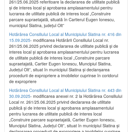
261/25.06.2025 referitoare la declararea de utilitate publică
și de interes local și aprobarea amplasamentului pentru
lucrarea de utilitate publică de interes local „Construire
parcare supraetajată, situată în Cartierul Eugen Ionescu,
municipiul Slatina, județul Olt”
Hotărârea Consiliului Local al Municipiului Slatina nr. 416 din
15.09.2025
- modificarea Hotărârii Consiliului Local nr.
261/25.06.2025 privind declararea de utilitate publică și de
interes local și aprobarea amplasamentului pentru lucrarea
de utilitate publică de interes local „Construire parcare
supraetajată, Cartier Eugen Ionescu, Muncipiul Slatina,
Județul Olt”, situat în municipiul Slatina și declanșarea
procedurii de expropriere a imobilelor cuprinse în coridorul
de expropriere
Hotărârea Consiliului Local al Municipiului Slatina nr. 443 din
30.09.2025
- modificarea anexei nr. 2 la Hotărârea Consiliului
Local nr. 261/25.06.2025 privind declararea de utilitate
publică şi de interes local şi aprobarea amplasamentului
pentru lucrarea de utilitate publică de interes local
„Construire parcare supraetajată, Cartier Eugen Ionescu,
Muncipiul Slatina, Judeţul Olt”, situat în municipiul Slatina şi
declanşarea procedurii de expropriere a imobilelor cuprinse