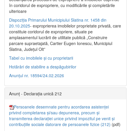
în coridorul de expropriere, cu modificările şi completările
ulterioare
Dispoziția Primarului Municipiului Slatina nr. 1458 din
20.10.2025
- exproprierea imobilelor proprietate privată, care
constituie coridorul de expropriere, situate pe
amplasamentul lucrării de utilitate publică „Construire
parcare supraetajată, Cartier Eugen Ionescu, Municipiul
Slatina, Județul Olt”
Tabel cu imobilele și cu proprietarii
Hotărâri de stabilire a despăgubirilor
Anunțul nr. 18594/24.02.2026
Anunț - Declarația unică 212
Persoanele desemnate pentru acordarea asistenței
privind completarea și/sau depunerea, precum și
transmiterea declarației unice privind impozitul pe venit și
contribuțiile sociale datorare de persoanele fizice (212)
(pdf)