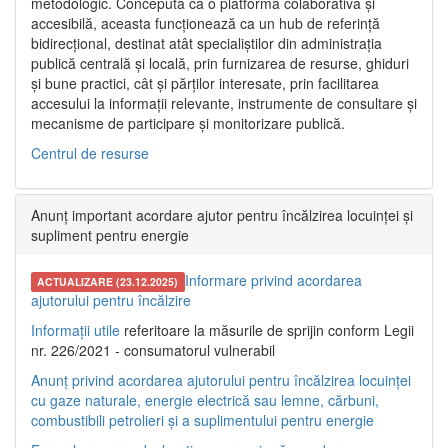
metodologic. Concepută ca o platformă colaborativă și
accesibilă, aceasta funcționează ca un hub de referință
bidirecțional, destinat atât specialiștilor din administrația
publică centrală și locală, prin furnizarea de resurse, ghiduri
și bune practici, cât și părților interesate, prin facilitarea
accesului la informații relevante, instrumente de consultare și
mecanisme de participare și monitorizare publică.
Centrul de resurse
Anunț important acordare ajutor pentru încălzirea locuinței și
supliment pentru energie
Informare privind acordarea
ACTUALIZARE (23.12.2025)
ajutorului pentru încălzire
Informații utile
referitoare la măsurile de sprijin conform Legii
nr. 226/2021 - consumatorul vulnerabil
Anunț privind acordarea ajutorului pentru încălzirea locuinței
cu gaze naturale, energie electrică sau lemne, cărbuni,
combustibili petrolieri și a suplimentului pentru energie