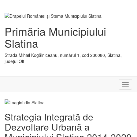
Primăria Municipiului
Slatina
Strada Mihail Kogălniceanu, numărul 1, cod 230080, Slatina,
județul Olt
Activ
sau
dezac
meniu
Strategia Integrată de
Dezvoltare Urbană a
Municipiului Slatina 2014-2020