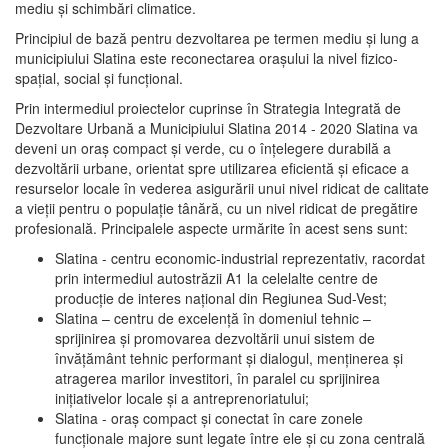
mediu şi schimbări climatice.
Principiul de bază pentru dezvoltarea pe termen mediu şi lung a
municipiului Slatina este reconectarea oraşului la nivel fizico-
spaţial, social şi funcţional.
Prin intermediul proiectelor cuprinse în Strategia Integrată de
Dezvoltare Urbană a Municipiului Slatina 2014 - 2020 Slatina va
deveni un oraş compact şi verde, cu o înţelegere durabilă a
dezvoltării urbane, orientat spre utilizarea eficientă şi eficace a
resurselor locale în vederea asigurării unui nivel ridicat de calitate
a vieţii pentru o populaţie tânără, cu un nivel ridicat de pregătire
profesională. Principalele aspecte urmărite în acest sens sunt:
Slatina - centru economic-industrial reprezentativ, racordat
prin intermediul autostrăzii A1 la celelalte centre de
producţie de interes naţional din Regiunea Sud-Vest;
Slatina – centru de excelenţă în domeniul tehnic –
sprijinirea şi promovarea dezvoltării unui sistem de
învăţământ tehnic performant şi dialogul, menţinerea şi
atragerea marilor investitori, în paralel cu sprijinirea
iniţiativelor locale şi a antreprenoriatului;
Slatina - oraş compact şi conectat în care zonele
funcţionale majore sunt legate între ele şi cu zona centrală