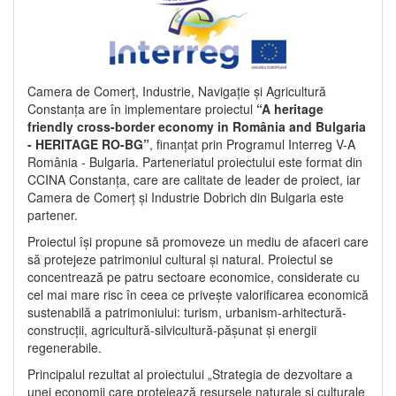
Camera de Comerț, Industrie, Navigație și Agricultură
Constanța are în implementare proiectul
“A heritage
friendly cross-border economy in România and Bulgaria
- HERITAGE RO-BG”
, finanțat prin Programul Interreg V-A
România - Bulgaria. Parteneriatul proiectului este format din
CCINA Constanța, care are calitate de leader de proiect, iar
Camera de Comerț și Industrie Dobrich din Bulgaria este
partener.
Proiectul își propune să promoveze un mediu de afaceri care
să protejeze patrimoniul cultural și natural. Proiectul se
concentrează pe patru sectoare economice, considerate cu
cel mai mare risc în ceea ce privește valorificarea economică
sustenabilă a patrimoniului: turism, urbanism-arhitectură-
construcții, agricultură-silvicultură-pășunat și energii
regenerabile.
Principalul rezultat al proiectului „Strategia de dezvoltare a
unei economii care protejează resursele naturale și culturale