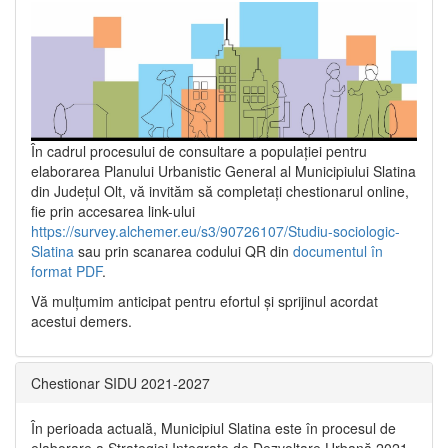
În cadrul procesului de consultare a populaţiei pentru
elaborarea Planului Urbanistic General al Municipiului Slatina
din Județul Olt, vă invităm să completați chestionarul online,
fie prin accesarea link-ului
https://survey.alchemer.eu/s3/90726107/Studiu-sociologic-
Slatina
sau prin scanarea codului QR din
documentul în
format PDF
.
Vă mulţumim anticipat pentru efortul şi sprijinul acordat
acestui demers.
Chestionar SIDU 2021-2027
În perioada actuală, Municipiul Slatina este în procesul de
elaborare a Strategiei Integrate de Dezvoltare Urbană 2021‐