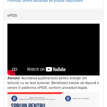
Formular cerere-declarație pe proprie răspundere
ePIDS
Atenție!
Acordarea suplimentului pentru energie (50
lei/lună) nu se face automat. Beneficiarii trebuie să depună o
cerere în platforma ePIDS, conform procedurii legale.