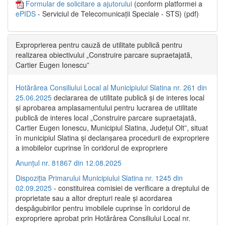
Formular de solicitare a ajutorului
(conform platformei a
ePIDS
- Serviciul de Telecomunicații Speciale - STS) (pdf)
Exproprierea pentru cauză de utilitate publică pentru
realizarea obiectivului „Construire parcare supraetajată,
Cartier Eugen Ionescu”
Hotărârea Consiliului Local al Municipiului Slatina nr. 261 din
25.06.2025
declararea de utilitate publică și de interes local
și aprobarea amplasamentului pentru lucrarea de utilitate
publică de interes local „Construire parcare supraetajată,
Cartier Eugen Ionescu, Municipiul Slatina, Județul Olt”, situat
în municipiul Slatina și declanșarea procedurii de expropriere
a imobilelor cuprinse în coridorul de expropriere
Anunțul nr. 81867 din 12.08.2025
Dispoziția Primarului Municipiului Slatina nr. 1245 din
02.09.2025
- constituirea comisiei de verificare a dreptului de
proprietate sau a altor drepturi reale și acordarea
despăgubirilor pentru imobilele cuprinse în coridorul de
expropriere aprobat prin Hotărârea Consiliului Local nr.