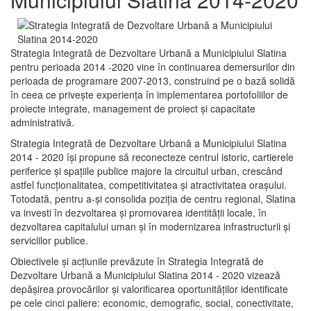
Strategia Integrată de Dezvoltare Urbană a Municipiului Slatina
pentru perioada 2014 -2020 vine în continuarea demersurilor din
perioada de programare 2007-2013, construind pe o bază solidă
în ceea ce priveşte experienţa în implementarea portofoliilor de
proiecte integrate, management de proiect și capacitate
administrativă.
Strategia Integrată de Dezvoltare Urbană a Municipiului Slatina
2014 - 2020 își propune să reconecteze centrul istoric, cartierele
periferice şi spaţiile publice majore la circuitul urban, crescând
astfel funcţionalitatea, competitivitatea şi atractivitatea oraşului.
Totodată, pentru a-şi consolida poziţia de centru regional, Slatina
va investi în dezvoltarea şi promovarea identităţii locale, în
dezvoltarea capitalului uman şi în modernizarea infrastructurii şi
serviciilor publice.
Obiectivele şi acţiunile prevăzute în Strategia Integrată de
Dezvoltare Urbană a Municipiului Slatina 2014 - 2020 vizează
depășirea provocărilor şi valorificarea oportunităţilor identificate
pe cele cinci paliere: economic, demografic, social, conectivitate,