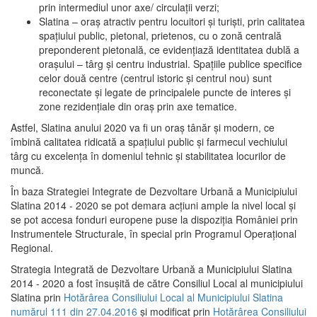
prin intermediul unor axe/ circulații verzi;
Slatina – oraş atractiv pentru locuitori şi turişti, prin calitatea
spaţiului public, pietonal, prietenos, cu o zonă centrală
preponderent pietonală, ce evidenţiază identitatea dublă a
oraşului – târg şi centru industrial. Spaţiile publice specifice
celor două centre (centrul istoric şi centrul nou) sunt
reconectate şi legate de principalele puncte de interes şi
zone rezidenţiale din oraş prin axe tematice.
Astfel, Slatina anului 2020 va fi un oraş tânăr şi modern, ce
îmbină calitatea ridicată a spaţiului public şi farmecul vechiului
târg cu excelenţa în domeniul tehnic şi stabilitatea locurilor de
muncă.
În baza Strategiei Integrate de Dezvoltare Urbană a Municipiului
Slatina 2014 - 2020 se pot demara acţiuni ample la nivel local şi
se pot accesa fonduri europene puse la dispoziţia României prin
Instrumentele Structurale, în special prin Programul Operațional
Regional.
Strategia Integrată de Dezvoltare Urbană a Municipiului Slatina
2014 - 2020 a fost însuşită de către Consiliul Local al municipiului
Slatina prin
Hotărârea Consiliului Local al Municipiului Slatina
numărul 111 din 27.04.2016
și modificat prin
Hotărârea Consiliului