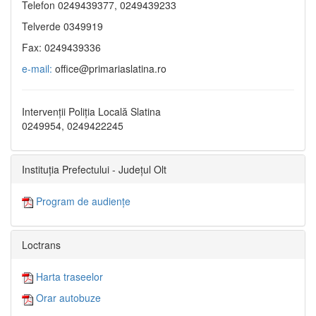
Telefon 0249439377, 0249439233
Telverde 0349919
Fax: 0249439336
e-mail:
office@primariaslatina.ro
Intervenții Poliția Locală Slatina
0249954, 0249422245
Instituția Prefectului - Județul Olt
Program de audiențe
Loctrans
Harta traseelor
Orar autobuze