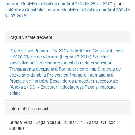
Local al Municipiului Slatina numărul 310 din 28.11.2017
și prin
Hotărârea Consiliului Local al Municipiului Slatina numărul 202 din
31.07.2018
.
Pagini vizitate frecvent
Dispoziţii ale Primarului > 2026
Hotărâri ale Consiliului Local
> 2026
Oferte de vânzare (Legea 17/2014)
Structuri
asociative privind eliberarea atestatului de producător
Transparenţa decizională
Formulare cereri tip
Strategia de
dezvoltare durabilă
Proiecte cu finanţare internaţională
Proiecte de hotărâre
Deschiderea procedurii succesorale
(Anexa 2)
DDI - Executori judecătorești
Taxe şi impozite
online
Informaţii de contact
Strada Mihail Kogălniceanu, numărul 1, Slatina, Olt, cod
230080