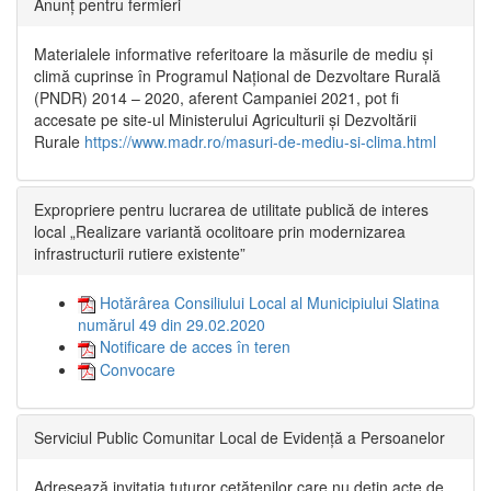
Anunț pentru fermieri
Materialele informative referitoare la măsurile de mediu și
climă cuprinse în Programul Național de Dezvoltare Rurală
(PNDR) 2014 – 2020, aferent Campaniei 2021, pot fi
accesate pe site-ul Ministerului Agriculturii și Dezvoltării
Rurale
https://www.madr.ro/masuri-de-mediu-si-clima.html
Expropriere pentru lucrarea de utilitate publică de interes
local „Realizare variantă ocolitoare prin modernizarea
infrastructurii rutiere existente”
Hotărârea Consiliului Local al Municipiului Slatina
numărul 49 din 29.02.2020
Notificare de acces în teren
Convocare
Serviciul Public Comunitar Local de Evidență a Persoanelor
Adresează invitația tuturor cetățenilor care nu dețin acte de