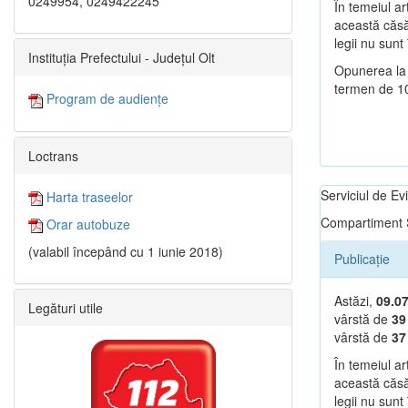
0249954, 0249422245
În temeiul ar
această căsăt
legii nu sunt 
Instituția Prefectului - Județul Olt
Opunerea la 
termen de 10 
Program de audiențe
Loctrans
Serviciul de E
Harta traseelor
Compartiment S
Orar autobuze
(valabil începând cu 1 iunie 2018)
Publicație
Astăzi,
09.0
Legături utile
vârstă de
39
vârstă de
3
În temeiul ar
această căsăt
legii nu sunt 