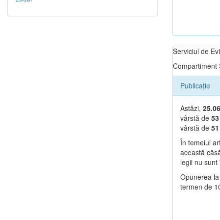
Serviciul de E
Compartiment S
Publicație
Astăzi,
25.0
vârstă de
53
vârstă de
5
În temeiul ar
această căsăt
legii nu sunt 
Opunerea la 
termen de 10 