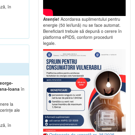
ză, în
Atenție!
Acordarea suplimentului pentru
energie (50 lei/lună) nu se face automat.
Beneficiarii trebuie să depună o cerere în
platforma ePIDS, conform procedurii
legale.
eorge-
ana-Ioana
în
unere la
cerințe ale
ză, în
Ordonanța de urgență nr. 35/2025