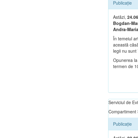
Publicație
Astăzi,
24.0
Bogdan-Mar
Andra-Mari
În temeiul ar
această căsăt
legii nu sunt 
Opunerea la 
termen de 10 
Serviciul de E
Compartiment S
Publicație