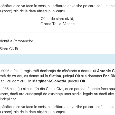
căsătorie se va face în scris, cu arătarea dovezilor pe care se întemeia
(zece) zile de la data afișării publicației.
Ofițer de stare civilă,
Ozana Tania Aflagea
vidență a Persoanelor
tare Civilă
6.2026
a fost înregistrată declarația de căsătorie a domnului
Antonie G
rstă de
29
ani, cu domiciliul în
Slatina
, județul
Olt
și a doamnei
Ene Di
2
ani, cu domiciliul în
Mărgineni-Slobozia
, județul
Olt
.
t. 285 alin. (1) și alin. (2) din Codul Civil, orice persoană poate face op
orie, dacă are cunoștință de existența unei piedici legale ori dacă alte 
îndeplinite.
căsătorie se va face în scris, cu arătarea dovezilor pe care se întemeia
(zece) zile de la data afișării publicației.