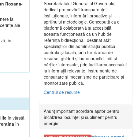
Secretariatului General al Guvernului,
an Roxana-
dedicat promovării transparenței
instituționale, informării proactive și
unere la
sprijinului metodologic. Concepută ca o
cerințe ale
platformă colaborativă și accesibilă,
aceasta funcționează ca un hub de
referință bidirecțional, destinat atât
ză, în
specialiștilor din administrația publică
centrală și locală, prin furnizarea de
resurse, ghiduri și bune practici, cât și
părților interesate, prin facilitarea accesului
la informații relevante, instrumente de
consultare și mecanisme de participare și
monitorizare publică.
Centrul de resurse
Anunț important acordare ajutor pentru
încălzirea locuinței și supliment pentru
Ilie
în vârstă
energie
rentina
în