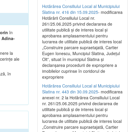
Hotărârea Consiliului Local al Municipiului
Slatina nr. 416 din 15.09.2025
- modificarea
Hotărârii Consiliului Local nr.
261/25.06.2025 privind declararea de
utilitate publică și de interes local și
orin
în
aprobarea amplasamentului pentru
 Adina-
lucrarea de utilitate publică de interes local
„Construire parcare supraetajată, Cartier
unere la
Eugen Ionescu, Muncipiul Slatina, Județul
cerințe ale
Olt”, situat în municipiul Slatina și
declanșarea procedurii de expropriere a
imobilelor cuprinse în coridorul de
ză, în
expropriere
Hotărârea Consiliului Local al Municipiului
Slatina nr. 443 din 30.09.2025
- modificarea
anexei nr. 2 la Hotărârea Consiliului Local
nr. 261/25.06.2025 privind declararea de
utilitate publică şi de interes local şi
aprobarea amplasamentului pentru
lucrarea de utilitate publică de interes local
„Construire parcare supraetajată, Cartier