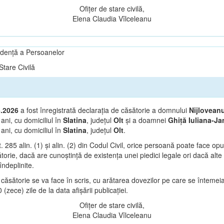
Ofițer de stare civilă,
Elena Claudia Vîlceleanu
vidență a Persoanelor
tare Civilă
6.2026
a fost înregistrată declarația de căsătorie a domnului
Nijlovean
ani, cu domiciliul în
Slatina
, județul
Olt
și a doamnei
Ghiță Iuliana-Ja
1
ani, cu domiciliul în
Slatina
, județul
Olt
.
t. 285 alin. (1) și alin. (2) din Codul Civil, orice persoană poate face op
orie, dacă are cunoștință de existența unei piedici legale ori dacă alte 
îndeplinite.
căsătorie se va face în scris, cu arătarea dovezilor pe care se întemeia
(zece) zile de la data afișării publicației.
Ofițer de stare civilă,
Elena Claudia Vîlceleanu