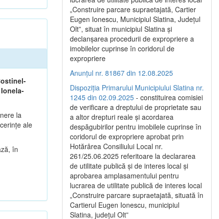
„Construire parcare supraetajată, Cartier
Eugen Ionescu, Municipiul Slatina, Județul
Olt”, situat în municipiul Slatina și
declanșarea procedurii de expropriere a
imobilelor cuprinse în coridorul de
expropriere
Anunțul nr. 81867 din 12.08.2025
ostinel-
Dispoziția Primarului Municipiului Slatina nr.
 Ionela-
1245 din 02.09.2025
- constituirea comisiei
de verificare a dreptului de proprietate sau
unere la
a altor drepturi reale și acordarea
cerințe ale
despăgubirilor pentru imobilele cuprinse în
coridorul de expropriere aprobat prin
Hotărârea Consiliului Local nr.
ză, în
261/25.06.2025 referitoare la declararea
de utilitate publică și de interes local și
aprobarea amplasamentului pentru
lucrarea de utilitate publică de interes local
„Construire parcare supraetajată, situată în
Cartierul Eugen Ionescu, municipiul
Slatina, județul Olt”