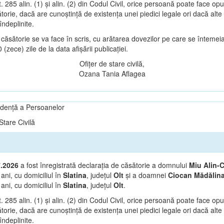
t. 285 alin. (1) și alin. (2) din Codul Civil, orice persoană poate face op
orie, dacă are cunoștință de existența unei piedici legale ori dacă alte 
îndeplinite.
căsătorie se va face în scris, cu arătarea dovezilor pe care se întemeia
(zece) zile de la data afișării publicației.
Ofițer de stare civilă,
Ozana Tania Aflagea
vidență a Persoanelor
tare Civilă
7.2026
a fost înregistrată declarația de căsătorie a domnului
Miu Alin-C
ani, cu domiciliul în
Slatina
, județul
Olt
și a doamnei
Ciocan Mădălina
7
ani, cu domiciliul în
Slatina
, județul
Olt
.
t. 285 alin. (1) și alin. (2) din Codul Civil, orice persoană poate face op
orie, dacă are cunoștință de existența unei piedici legale ori dacă alte 
îndeplinite.