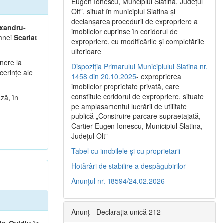
Eugen Ionescu, Muncipiul Slatina, Judeţul
Olt”, situat în municipiul Slatina şi
declanşarea procedurii de expropriere a
exandru-
imobilelor cuprinse în coridorul de
mnei
Scarlat
expropriere, cu modificările şi completările
ulterioare
unere la
Dispoziția Primarului Municipiului Slatina nr.
cerințe ale
1458 din 20.10.2025
- exproprierea
imobilelor proprietate privată, care
constituie coridorul de expropriere, situate
ză, în
pe amplasamentul lucrării de utilitate
publică „Construire parcare supraetajată,
Cartier Eugen Ionescu, Municipiul Slatina,
Județul Olt”
Tabel cu imobilele și cu proprietarii
Hotărâri de stabilire a despăgubirilor
Anunțul nr. 18594/24.02.2026
Anunț - Declarația unică 212