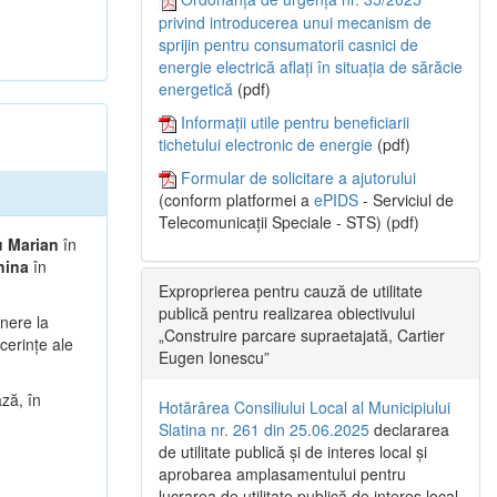
privind introducerea unui mecanism de
sprijin pentru consumatorii casnici de
energie electrică aflați în situația de sărăcie
energetică
(pdf)
Informații utile pentru beneficiarii
tichetului electronic de energie
(pdf)
Formular de solicitare a ajutorului
(conform platformei a
ePIDS
- Serviciul de
Telecomunicații Speciale - STS) (pdf)
u Marian
în
nina
în
Exproprierea pentru cauză de utilitate
publică pentru realizarea obiectivului
unere la
„Construire parcare supraetajată, Cartier
cerințe ale
Eugen Ionescu”
ză, în
Hotărârea Consiliului Local al Municipiului
Slatina nr. 261 din 25.06.2025
declararea
de utilitate publică și de interes local și
aprobarea amplasamentului pentru
lucrarea de utilitate publică de interes local