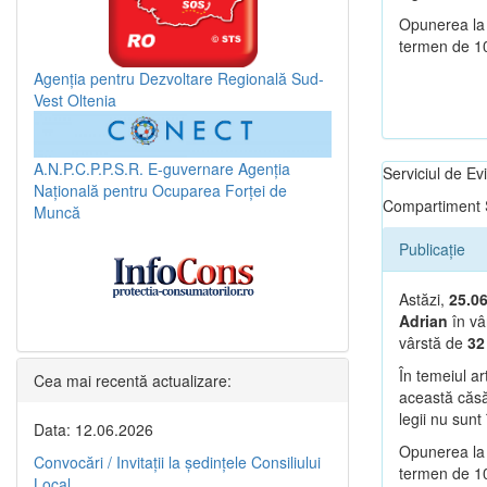
Opunerea la 
termen de 10 
Agenția pentru Dezvoltare Regională Sud-
Vest Oltenia
A.N.P.C.P.P.S.R.
E-guvernare
Agenția
Serviciul de E
Națională pentru Ocuparea Forței de
Compartiment S
Muncă
Publicație
Astăzi,
25.0
Adrian
în vâ
vârstă de
3
În temeiul ar
Cea mai recentă actualizare:
această căsăt
legii nu sunt 
Data: 12.06.2026
Opunerea la 
Convocări / Invitaţii la şedinţele Consiliului
termen de 10 
Local