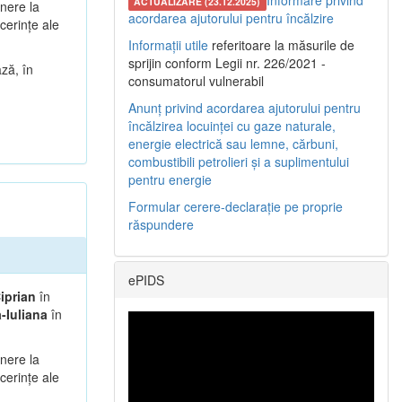
Informare privind
ACTUALIZARE (23.12.2025)
unere la
acordarea ajutorului pentru încălzire
cerințe ale
Informații utile
referitoare la măsurile de
sprijin conform Legii nr. 226/2021 -
ză, în
consumatorul vulnerabil
Anunț privind acordarea ajutorului pentru
încălzirea locuinței cu gaze naturale,
energie electrică sau lemne, cărbuni,
combustibili petrolieri și a suplimentului
pentru energie
Formular cerere-declarație pe proprie
răspundere
ePIDS
iprian
în
-Iuliana
în
unere la
cerințe ale