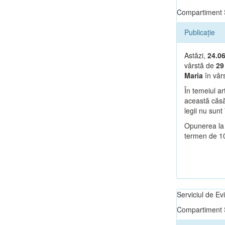
Compartiment S
Publicație
Astăzi,
24.0
vârstă de
29
Maria
în vâr
În temeiul ar
această căsăt
legii nu sunt 
Opunerea la 
termen de 10 
Serviciul de E
Compartiment S