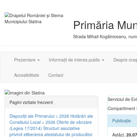
Primăria Muni
Strada Mihail Kogălniceanu, numă
Prezentare
Informații de interes public
Despre ora
Accesibilitate
Contact
Serviciul de E
Pagini vizitate frecvent
Compartiment S
Dispoziţii ale Primarului > 2026
Hotărâri ale
Publicație
Consiliului Local > 2026
Oferte de vânzare
(Legea 17/2014)
Structuri asociative
privind eliberarea atestatului de producător
Astăzi,
20.0