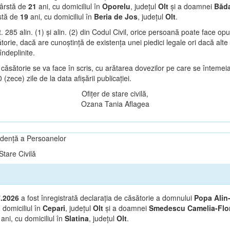
ârstă de
21
ani, cu domiciliul în
Oporelu
, județul
Olt
și a doamnei
Băd
stă de
19
ani, cu domiciliul în
Beria de Jos
, județul
Olt
.
t. 285 alin. (1) și alin. (2) din Codul Civil, orice persoană poate face op
orie, dacă are cunoștință de existența unei piedici legale ori dacă alte 
îndeplinite.
căsătorie se va face în scris, cu arătarea dovezilor pe care se întemeia
(zece) zile de la data afișării publicației.
Ofițer de stare civilă,
Ozana Tania Aflagea
vidență a Persoanelor
tare Civilă
7.2026
a fost înregistrată declarația de căsătorie a domnului
Popa Alin-
 domiciliul în
Cepari
, județul
Olt
și a doamnei
Smedescu Camelia-Flo
7
ani, cu domiciliul în
Slatina
, județul
Olt
.