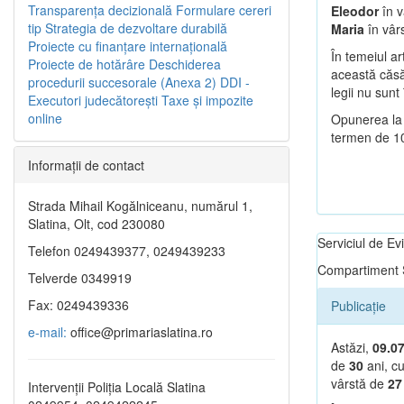
Transparenţa decizională
Formulare cereri
Eleodor
în v
tip
Strategia de dezvoltare durabilă
Maria
în vâr
Proiecte cu finanţare internaţională
În temeiul ar
Proiecte de hotărâre
Deschiderea
această căsăt
procedurii succesorale (Anexa 2)
DDI -
legii nu sunt 
Executori judecătorești
Taxe şi impozite
online
Opunerea la 
termen de 10 
Informaţii de contact
Strada Mihail Kogălniceanu, numărul 1,
Slatina, Olt, cod 230080
Serviciul de E
Telefon 0249439377, 0249439233
Compartiment S
Telverde 0349919
Fax: 0249439336
Publicație
e-mail:
office@primariaslatina.ro
Astăzi,
09.0
de
30
ani, cu
vârstă de
2
Intervenții Poliția Locală Slatina