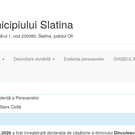
cipiului Slatina
rul 1, cod 230080, Slatina, județul Olt
ș
Dezvoltare durabilă
Evidența persoanelor
GHIȘEUL.
vidență a Persoanelor
tare Civilă
7.2026
a fost înregistrată declarația de căsătorie a domnului
Dinculescu