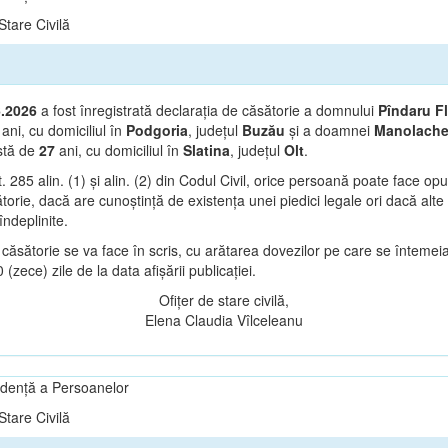
tare Civilă
6.2026
a fost înregistrată declarația de căsătorie a domnului
Pîndaru Fl
ani, cu domiciliul în
Podgoria
, județul
Buzău
și a doamnei
Manolache
stă de
27
ani, cu domiciliul în
Slatina
, județul
Olt
.
t. 285 alin. (1) și alin. (2) din Codul Civil, orice persoană poate face op
orie, dacă are cunoștință de existența unei piedici legale ori dacă alte 
îndeplinite.
căsătorie se va face în scris, cu arătarea dovezilor pe care se întemeia
(zece) zile de la data afișării publicației.
Ofițer de stare civilă,
Elena Claudia Vîlceleanu
vidență a Persoanelor
tare Civilă