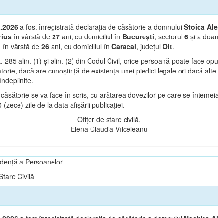
6.2026
a fost înregistrată declarația de căsătorie a domnului
Stoica Al
ius
în vârstă de
27
ani, cu domiciliul în
București
, sectorul
6
și a doa
a
în vârstă de
26
ani, cu domiciliul în
Caracal
, județul
Olt
.
t. 285 alin. (1) și alin. (2) din Codul Civil, orice persoană poate face op
orie, dacă are cunoștință de existența unei piedici legale ori dacă alte 
îndeplinite.
căsătorie se va face în scris, cu arătarea dovezilor pe care se întemeia
(zece) zile de la data afișării publicației.
Ofițer de stare civilă,
Elena Claudia Vîlceleanu
vidență a Persoanelor
tare Civilă