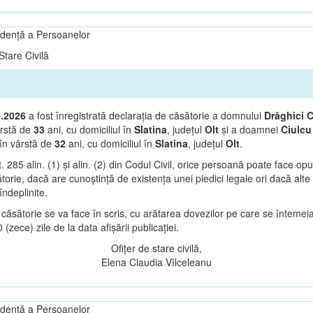
vidență a Persoanelor
tare Civilă
6.2026
a fost înregistrată declarația de căsătorie a domnului
Drăghici C
rstă de
33
ani, cu domiciliul în
Slatina
, județul
Olt
și a doamnei
Ciulcu
în vârstă de
32
ani, cu domiciliul în
Slatina
, județul
Olt
.
t. 285 alin. (1) și alin. (2) din Codul Civil, orice persoană poate face op
orie, dacă are cunoștință de existența unei piedici legale ori dacă alte 
îndeplinite.
căsătorie se va face în scris, cu arătarea dovezilor pe care se întemeia
(zece) zile de la data afișării publicației.
Ofițer de stare civilă,
Elena Claudia Vîlceleanu
vidență a Persoanelor