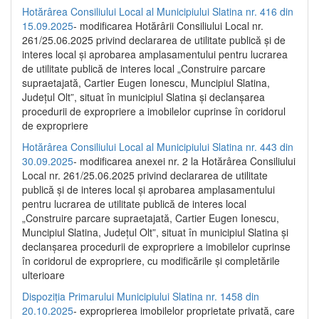
Hotărârea Consiliului Local al Municipiului Slatina nr. 416 din
15.09.2025
- modificarea Hotărârii Consiliului Local nr.
261/25.06.2025 privind declararea de utilitate publică și de
interes local și aprobarea amplasamentului pentru lucrarea
de utilitate publică de interes local „Construire parcare
supraetajată, Cartier Eugen Ionescu, Muncipiul Slatina,
Județul Olt”, situat în municipiul Slatina și declanșarea
procedurii de expropriere a imobilelor cuprinse în coridorul
de expropriere
Hotărârea Consiliului Local al Municipiului Slatina nr. 443 din
30.09.2025
- modificarea anexei nr. 2 la Hotărârea Consiliului
Local nr. 261/25.06.2025 privind declararea de utilitate
publică şi de interes local şi aprobarea amplasamentului
pentru lucrarea de utilitate publică de interes local
„Construire parcare supraetajată, Cartier Eugen Ionescu,
Muncipiul Slatina, Judeţul Olt”, situat în municipiul Slatina şi
declanşarea procedurii de expropriere a imobilelor cuprinse
în coridorul de expropriere, cu modificările şi completările
ulterioare
Dispoziția Primarului Municipiului Slatina nr. 1458 din
20.10.2025
- exproprierea imobilelor proprietate privată, care