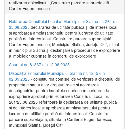
realizarea obiectivului „Construire parcare supraetajată,
Cartier Eugen Ionescu”
Hotărârea Consiliului Local al Municipiului Slatina nr. 261 din
25.06.2025
declararea de utilitate publică și de interes local
și aprobarea amplasamentului pentru lucrarea de utilitate
publică de interes local „Construire parcare supraetajată,
Cartier Eugen Ionescu, Municipiul Slatina, Județul Olt”, situat
în municipiul Slatina și declanșarea procedurii de expropriere
a imobilelor cuprinse în coridorul de expropriere
Anunțul nr. 81867 din 12.08.2025
Dispoziția Primarului Municipiului Slatina nr. 1245 din
02.09.2025
- constituirea comisiei de verificare a dreptului de
proprietate sau a altor drepturi reale și acordarea
despăgubirilor pentru imobilele cuprinse în coridorul de
expropriere aprobat prin Hotărârea Consiliului Local nr.
261/25.06.2025 referitoare la declararea de utilitate publică
și de interes local și aprobarea amplasamentului pentru
lucrarea de utilitate publică de interes local „Construire
parcare supraetajată, situată în Cartierul Eugen Ionescu,
municipiul Slatina, județul Olt”