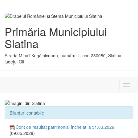
Primăria Municipiului
Slatina
Strada Mihail Kogălniceanu, numărul 1, cod 230080, Slatina,
județul Olt
Activ
sau
dezac
meniu
Bilanțuri contabile
Cont de rezultat patrimonial încheiat la 31.03.2026
(09.05.2026)