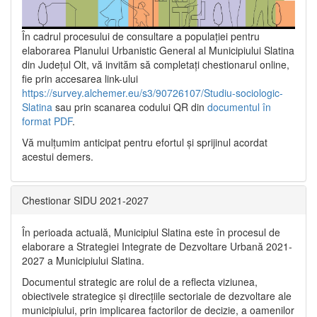
În cadrul procesului de consultare a populaţiei pentru
elaborarea Planului Urbanistic General al Municipiului Slatina
din Județul Olt, vă invităm să completați chestionarul online,
fie prin accesarea link-ului
https://survey.alchemer.eu/s3/90726107/Studiu-sociologic-
Slatina
sau prin scanarea codului QR din
documentul în
format PDF
.
Vă mulţumim anticipat pentru efortul şi sprijinul acordat
acestui demers.
Chestionar SIDU 2021-2027
În perioada actuală, Municipiul Slatina este în procesul de
elaborare a Strategiei Integrate de Dezvoltare Urbană 2021‐
2027 a Municipiului Slatina.
Documentul strategic are rolul de a reflecta viziunea,
obiectivele strategice și direcțiile sectoriale de dezvoltare ale
municipiului, prin implicarea factorilor de decizie, a oamenilor