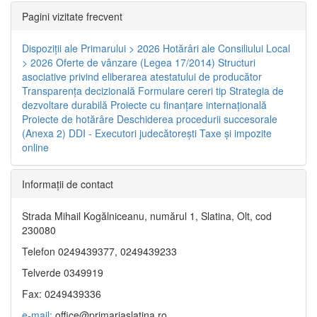
Pagini vizitate frecvent
Dispoziţii ale Primarului > 2026
Hotărâri ale Consiliului Local
> 2026
Oferte de vânzare (Legea 17/2014)
Structuri
asociative privind eliberarea atestatului de producător
Transparenţa decizională
Formulare cereri tip
Strategia de
dezvoltare durabilă
Proiecte cu finanţare internaţională
Proiecte de hotărâre
Deschiderea procedurii succesorale
(Anexa 2)
DDI - Executori judecătorești
Taxe şi impozite
online
Informaţii de contact
Strada Mihail Kogălniceanu, numărul 1, Slatina, Olt, cod
230080
Telefon 0249439377, 0249439233
Telverde 0349919
Fax: 0249439336
e-mail:
office@primariaslatina.ro