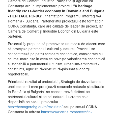
Camera de Comerț, Industrie, Navigație și Agricultură
Constanța are în implementare proiectul
“A heritage
friendly cross-border economy in România and Bulgaria
- HERITAGE RO-BG”
, finanțat prin Programul Interreg V-A
România - Bulgaria. Parteneriatul proiectului este format din
CCINA Constanța, care are calitate de leader de proiect, iar
Camera de Comerț și Industrie Dobrich din Bulgaria este
partener.
Proiectul își propune să promoveze un mediu de afaceri care
să protejeze patrimoniul cultural și natural. Proiectul se
concentrează pe patru sectoare economice, considerate cu
cel mai mare risc în ceea ce privește valorificarea economică
sustenabilă a patrimoniului: turism, urbanism-arhitectură-
construcții, agricultură-silvicultură-pășunat și energii
regenerabile.
Principalul rezultat al proiectului „Strategia de dezvoltare a
unei economii care protejează resursele naturale și culturale
în România și Bulgaria” se concentrează distinct pe
patrimoniul cultural și pe cel natural. Lucrarea este
disponibilă pe site-ul proiectului
http://heritagerobg.eu/ro/rezultate/
sau pe site-ul CCINA
Constanța la adresa
https://www.ccina.ro/proiecte/in-