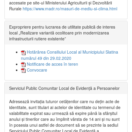
accesate pe site-ul Ministerului Agriculturii și Dezvoltării
Rurale
https://www.madr.ro/masuri-de-mediu-si-clima.html
Expropriere pentru lucrarea de utilitate publică de interes
local „Realizare variantă ocolitoare prin modernizarea
infrastructurii rutiere existente”
Hotărârea Consiliului Local al Municipiului Slatina
numărul 49 din 29.02.2020
Notificare de acces în teren
Convocare
Serviciul Public Comunitar Local de Evidență a Persoanelor
Adresează invitația tuturor cetățenilor care nu dețin acte de
identitate, sunt titulari ai actelor de identitate cu termenul de
valabilitate expirat sau urmează să expire până la sfârșitul
anului și tinerilor care au împlinit vârsta de 14 ani și nu sunt
în posesia unui astfel de document să se prezinte la sediul
Serviciului Public Comunitar Local de Evidență a