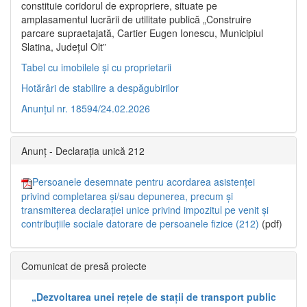
constituie coridorul de expropriere, situate pe
amplasamentul lucrării de utilitate publică „Construire
parcare supraetajată, Cartier Eugen Ionescu, Municipiul
Slatina, Județul Olt”
Tabel cu imobilele și cu proprietarii
Hotărâri de stabilire a despăgubirilor
Anunțul nr. 18594/24.02.2026
Anunț - Declarația unică 212
Persoanele desemnate pentru acordarea asistenței
privind completarea și/sau depunerea, precum și
transmiterea declarației unice privind impozitul pe venit și
contribuțiile sociale datorare de persoanele fizice (212)
(pdf)
Comunicat de presă proiecte
„Dezvoltarea unei rețele de stații de transport public