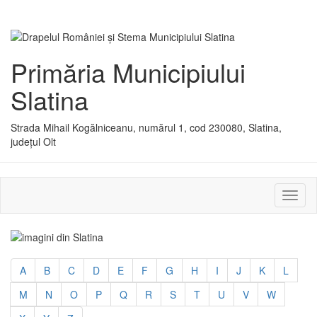
Primăria Municipiului
Slatina
Strada Mihail Kogălniceanu, numărul 1, cod 230080, Slatina,
județul Olt
Activ
sau
dezac
meniu
A
B
C
D
E
F
G
H
I
J
K
L
M
N
O
P
Q
R
S
T
U
V
W