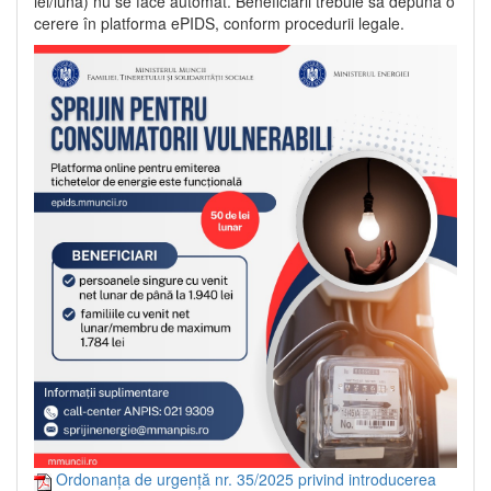
lei/lună) nu se face automat. Beneficiarii trebuie să depună o
cerere în platforma ePIDS, conform procedurii legale.
Ordonanța de urgență nr. 35/2025 privind introducerea