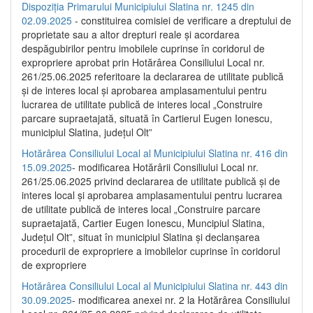
Dispoziția Primarului Municipiului Slatina nr. 1245 din
02.09.2025
- constituirea comisiei de verificare a dreptului de
proprietate sau a altor drepturi reale și acordarea
despăgubirilor pentru imobilele cuprinse în coridorul de
expropriere aprobat prin Hotărârea Consiliului Local nr.
261/25.06.2025 referitoare la declararea de utilitate publică
și de interes local și aprobarea amplasamentului pentru
lucrarea de utilitate publică de interes local „Construire
parcare supraetajată, situată în Cartierul Eugen Ionescu,
municipiul Slatina, județul Olt”
Hotărârea Consiliului Local al Municipiului Slatina nr. 416 din
15.09.2025
- modificarea Hotărârii Consiliului Local nr.
261/25.06.2025 privind declararea de utilitate publică și de
interes local și aprobarea amplasamentului pentru lucrarea
de utilitate publică de interes local „Construire parcare
supraetajată, Cartier Eugen Ionescu, Muncipiul Slatina,
Județul Olt”, situat în municipiul Slatina și declanșarea
procedurii de expropriere a imobilelor cuprinse în coridorul
de expropriere
Hotărârea Consiliului Local al Municipiului Slatina nr. 443 din
30.09.2025
- modificarea anexei nr. 2 la Hotărârea Consiliului