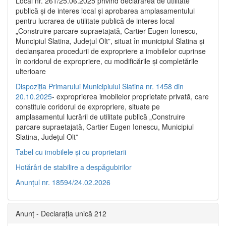
Local nr. 261/25.06.2025 privind declararea de utilitate
publică şi de interes local şi aprobarea amplasamentului
pentru lucrarea de utilitate publică de interes local
„Construire parcare supraetajată, Cartier Eugen Ionescu,
Muncipiul Slatina, Judeţul Olt”, situat în municipiul Slatina şi
declanşarea procedurii de expropriere a imobilelor cuprinse
în coridorul de expropriere, cu modificările şi completările
ulterioare
Dispoziția Primarului Municipiului Slatina nr. 1458 din
20.10.2025
- exproprierea imobilelor proprietate privată, care
constituie coridorul de expropriere, situate pe
amplasamentul lucrării de utilitate publică „Construire
parcare supraetajată, Cartier Eugen Ionescu, Municipiul
Slatina, Județul Olt”
Tabel cu imobilele și cu proprietarii
Hotărâri de stabilire a despăgubirilor
Anunțul nr. 18594/24.02.2026
Anunț - Declarația unică 212