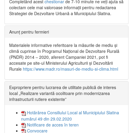
Completând acest
chestionar
de 7-10 minute ne veți ajuta să
colectam cele mai valoroase informații pentru redactarea
Strategiei de Dezvoltare Urbană a Municipiului Slatina.
Anunț pentru fermieri
Materialele informative referitoare la măsurile de mediu și
climă cuprinse în Programul Național de Dezvoltare Rurală
(PNDR) 2014 – 2020, aferent Campaniei 2021, pot fi
accesate pe site-ul Ministerului Agriculturii și Dezvoltării
Rurale
https://www.madr.ro/masuri-de-mediu-si-clima.html
Expropriere pentru lucrarea de utilitate publică de interes
local „Realizare variantă ocolitoare prin modernizarea
infrastructurii rutiere existente”
Hotărârea Consiliului Local al Municipiului Slatina
numărul 49 din 29.02.2020
Notificare de acces în teren
Convocare