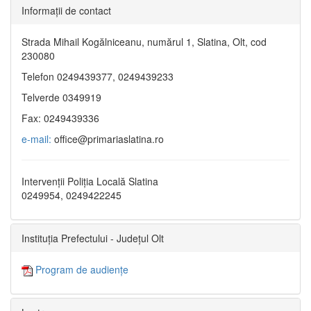
Informaţii de contact
Strada Mihail Kogălniceanu, numărul 1, Slatina, Olt, cod
230080
Telefon 0249439377, 0249439233
Telverde 0349919
Fax: 0249439336
e-mail:
office@primariaslatina.ro
Intervenții Poliția Locală Slatina
0249954, 0249422245
Instituția Prefectului - Județul Olt
Program de audiențe