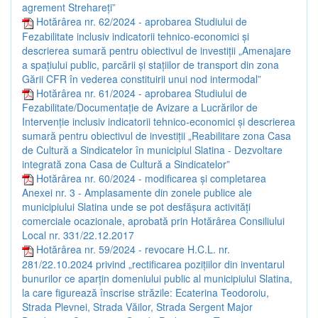
agrement Strehareți”
Hotărârea nr. 62/2024 - aprobarea Studiului de
Fezabilitate inclusiv indicatorii tehnico-economici și
descrierea sumară pentru obiectivul de investiții „Amenajare
a spațiului public, parcării și stațiilor de transport din zona
Gării CFR în vederea constituirii unui nod intermodal”
Hotărârea nr. 61/2024 - aprobarea Studiului de
Fezabilitate/Documentație de Avizare a Lucrărilor de
Intervenție inclusiv indicatorii tehnico-economici și descrierea
sumară pentru obiectivul de investiții „Reabilitare zona Casa
de Cultură a Sindicatelor în municipiul Slatina - Dezvoltare
integrată zona Casa de Cultură a Sindicatelor”
Hotărârea nr. 60/2024 - modificarea și completarea
Anexei nr. 3 - Amplasamente din zonele publice ale
municipiului Slatina unde se pot desfășura activități
comerciale ocazionale, aprobată prin Hotărârea Consiliului
Local nr. 331/22.12.2017
Hotărârea nr. 59/2024 - revocare H.C.L. nr.
281/22.10.2024 privind „rectificarea pozițiilor din inventarul
bunurilor ce aparțin domeniului public al municipiului Slatina,
la care figurează înscrise străzile: Ecaterina Teodoroiu,
Strada Plevnei, Strada Văilor, Strada Sergent Major