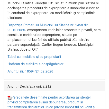
Muncipiul Slatina, Judeţul Olt”, situat în municipiul Slatina şi
declanşarea procedurii de expropriere a imobilelor cuprinse
în coridorul de expropriere, cu modificările şi completările
ulterioare
Dispoziția Primarului Municipiului Slatina nr. 1458 din
20.10.2025
- exproprierea imobilelor proprietate privată, care
constituie coridorul de expropriere, situate pe
amplasamentul lucrării de utilitate publică „Construire
parcare supraetajată, Cartier Eugen Ionescu, Municipiul
Slatina, Județul Olt”
Tabel cu imobilele și cu proprietarii
Hotărâri de stabilire a despăgubirilor
Anunțul nr. 18594/24.02.2026
Anunț - Declarația unică 212
Persoanele desemnate pentru acordarea asistenței
privind completarea și/sau depunerea, precum și
transmiterea declarației unice privind impozitul pe venit și