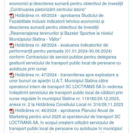
economici și descrierea sumară pentru obiectivul de investiții
„Continuarea pietonizării centrului istoric”
Hotărârea nr. 49/2024 - aprobarea Studiului de
Fezabilitate inclusiv indicatorii tehnico-economici și
descrierea sumară pentru obiectivul de investiții
„Reamenajarea terenurilor și Bazelor Sportive la nivelul
Municipiului Slatina - Văilor”
Hotărârea nr. 48/2024 - evaluarea indicatorilor de
performanță pentru perioada (01.01.2024-30.06.2024)
conform Contractului de servicii publice pentru delegarea
gestiunii serviciului de transport public local de persoane cu
autobuze prin curse
Hotărârea nr. 47/2024 - transmiterea spre exploatare a
unor bunuri ce aparțin U.A.T. Municipiul Slatina către
operatorul intern de transport SC LOCTRANS SA în vederea
îndeplinirii serviciului de transport public local de călători prin
curse regulate în municipiul Slatina nr. 119182/29.12.2023,
anexa nr. 2 la Hotărârea Consiliului Local nr. 316/28.11.2023
Hotărârea nr. 46/2024 - aprobarea Planului Anual de
Marketing pentru anul 2025 al operatorului de transport SC
LOCTRANS SA, în scopul creșterii utilizării serviciului de
transport public local de persoane cu autobuze în municipiul