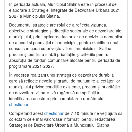
În perioada actuală, Municipiul Slatina este în procesul de
elaborare a Strategiei Integrate de Dezvoltare Urbană 2021‐
2027 a Municipiului Slatina.
Documentul strategic are rolul de a reflecta viziunea,
obiectivele strategice și direcțiile sectoriale de dezvoltare ale
municipiului, prin implicarea factorilor de decizie, a oamenilor
de afaceri și populației din municipiu, pentru stabilirea unui
consens în ceea ce privește viitorul municipiului Slatina,
precum și pentru a stabili prioritățile și criteriile pentru
absorbția de fonduri comunitare alocate pentru perioada de
programare 2021-2027.
În vederea realizării unei strategii de dezvoltare durabilă
care să reflecte nevoile și gradul de mulțumire al cetățenilor
municipiului privind condițiile existente, precum și prioritățile
de dezvoltare viitoare, vă rugăm să ne sprijiniți în
identificarea acestora prin completarea următorului
chestionar
Completând acest
chestionar
de 7-10 minute ne veți ajuta să
colectam cele mai valoroase informații pentru redactarea
Strategiei de Dezvoltare Urbană a Municipiului Slatina.