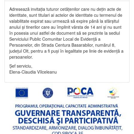
Adresează invitația tuturor cetățenilor care nu dețin acte de
identitate, sunt titulari ai actelor de identitate cu termenul de
valabilitate expirat sau urmează să expire până la sfârșitul
anului și tinerilor care au împlinit vârsta de 14 ani și nu sunt
în posesia unui astfel de document să se prezinte la sediul
Serviciului Public Comunitar Local de Evidență a
Persoanelor, din Strada Centura Basarabilor, numărul 8,
județul Olt, pentru a fi puși în legalitate pe linie de evidență a
persoanelor.
Șef serviciu,
Elena-Claudia Vîlceleanu