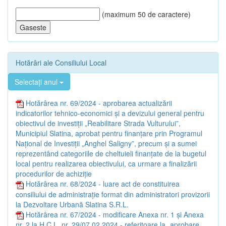
(maximum 50 de caractere)
Hotărâri ale Consiliului Local
Selectați anul
Hotărârea nr. 69/2024 - aprobarea actualizării
indicatorilor tehnico-economici și a devizului general pentru
obiectivul de investiții „Reabilitare Strada Vulturului”,
Municipiul Slatina, aprobat pentru finanțare prin Programul
Național de Investiții „Anghel Saligny”, precum și a sumei
reprezentând categoriile de cheltuieli finanțate de la bugetul
local pentru realizarea obiectivului, ca urmare a finalizării
procedurilor de achiziție
Hotărârea nr. 68/2024 - luare act de constituirea
consiliului de administrație format din administratori provizorii
la Dezvoltare Urbană Slatina S.R.L.
Hotărârea nr. 67/2024 - modificare Anexa nr. 1 și Anexa
nr. 2 la H.C.L. nr. 29/07.02.2024 - referitoare la „aprobare