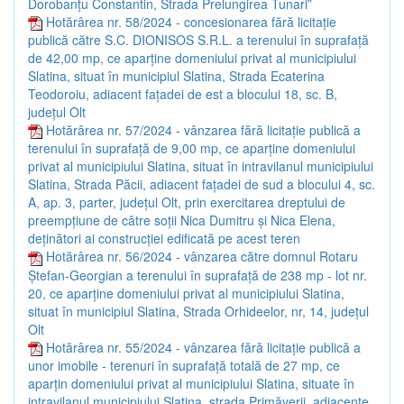
Dorobanțu Constantin, Strada Prelungirea Tunari”
Hotărârea nr. 58/2024 - concesionarea fără licitație
publică către S.C. DIONISOS S.R.L. a terenului în suprafață
de 42,00 mp, ce aparține domeniului privat al municipiului
Slatina, situat în municipiul Slatina, Strada Ecaterina
Teodoroiu, adiacent fațadei de est a blocului 18, sc. B,
județul Olt
Hotărârea nr. 57/2024 - vânzarea fără licitație publică a
terenului în suprafață de 9,00 mp, ce aparține domeniului
privat al municipiului Slatina, situat în intravilanul municipiului
Slatina, Strada Păcii, adiacent fațadei de sud a blocului 4, sc.
A, ap. 3, parter, județul Olt, prin exercitarea dreptului de
preempțiune de către soții Nica Dumitru și Nica Elena,
deținători ai construcției edificată pe acest teren
Hotărârea nr. 56/2024 - vânzarea către domnul Rotaru
Ștefan-Georgian a terenului în suprafață de 238 mp - lot nr.
20, ce aparține domeniului privat al municipiului Slatina,
situat în municipiul Slatina, Strada Orhideelor, nr, 14, județul
Olt
Hotărârea nr. 55/2024 - vânzarea fără licitație publică a
unor imobile - terenuri în suprafață totală de 27 mp, ce
aparțin domeniului privat al municipiului Slatina, situate în
intravilanul municipiului Slatina, strada Primăverii, adiacente