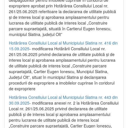
despăgubirilor pentru imobilele cuprinse în coridorul de
expropriere aprobat prin Hotărârea Consiliului Local nr.
261/25.06.2025 referitoare la declararea de utilitate publică
și de interes local și aprobarea amplasamentului pentru
lucrarea de utilitate publică de interes local „Construire
parcare supraetajată, situată în Cartierul Eugen Ionescu,
municipiul Slatina, județul Olt”
Hotărârea Consiliului Local al Municipiului Slatina nr. 416 din
15.09.2025
- modificarea Hotărârii Consiliului Local nr.
261/25.06.2025 privind declararea de utilitate publică și de
interes local și aprobarea amplasamentului pentru lucrarea
de utilitate publică de interes local „Construire parcare
supraetajată, Cartier Eugen Ionescu, Muncipiul Slatina,
Județul Olt”, situat în municipiul Slatina și declanșarea
procedurii de expropriere a imobilelor cuprinse în coridorul
de expropriere
Hotărârea Consiliului Local al Municipiului Slatina nr. 443 din
30.09.2025
- modificarea anexei nr. 2 la Hotărârea Consiliului
Local nr. 261/25.06.2025 privind declararea de utilitate
publică şi de interes local şi aprobarea amplasamentului
pentru lucrarea de utilitate publică de interes local
„Construire parcare supraetajată, Cartier Eugen Ionescu,