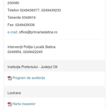
230080
Telefon 0249439377, 0249439233
Telverde 0349919
Fax: 0249439336
e-mail:
office@primariaslatina.ro
Intervenții Poliția Locală Slatina
0249954, 0249422245
Instituția Prefectului - Județul Olt
Program de audiențe
Loctrans
Harta traseelor