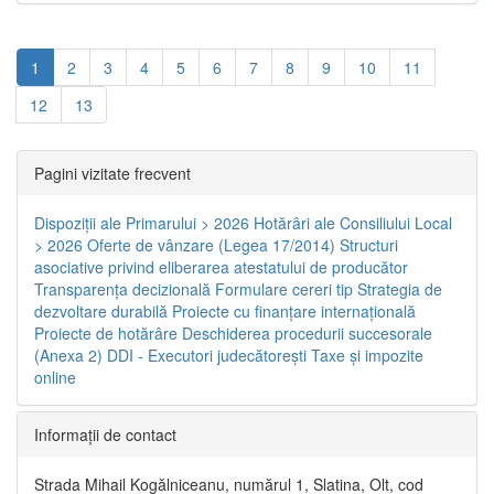
1
2
3
4
5
6
7
8
9
10
11
12
13
Pagini vizitate frecvent
Dispoziţii ale Primarului > 2026
Hotărâri ale Consiliului Local
> 2026
Oferte de vânzare (Legea 17/2014)
Structuri
asociative privind eliberarea atestatului de producător
Transparenţa decizională
Formulare cereri tip
Strategia de
dezvoltare durabilă
Proiecte cu finanţare internaţională
Proiecte de hotărâre
Deschiderea procedurii succesorale
(Anexa 2)
DDI - Executori judecătorești
Taxe şi impozite
online
Informaţii de contact
Strada Mihail Kogălniceanu, numărul 1, Slatina, Olt, cod