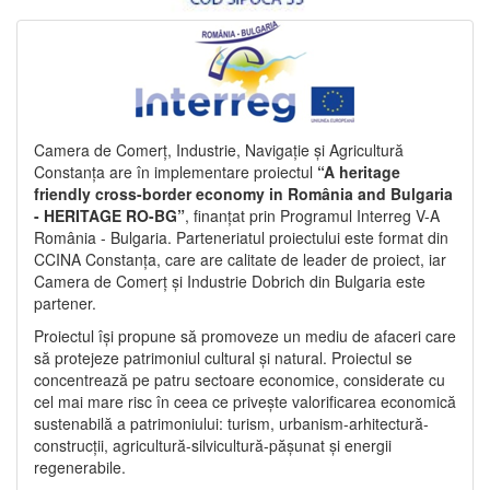
Camera de Comerț, Industrie, Navigație și Agricultură
Constanța are în implementare proiectul
“A heritage
friendly cross-border economy in România and Bulgaria
- HERITAGE RO-BG”
, finanțat prin Programul Interreg V-A
România - Bulgaria. Parteneriatul proiectului este format din
CCINA Constanța, care are calitate de leader de proiect, iar
Camera de Comerț și Industrie Dobrich din Bulgaria este
partener.
Proiectul își propune să promoveze un mediu de afaceri care
să protejeze patrimoniul cultural și natural. Proiectul se
concentrează pe patru sectoare economice, considerate cu
cel mai mare risc în ceea ce privește valorificarea economică
sustenabilă a patrimoniului: turism, urbanism-arhitectură-
construcții, agricultură-silvicultură-pășunat și energii
regenerabile.