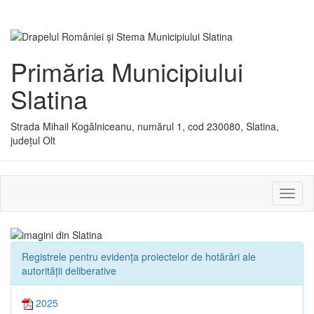
Primăria Municipiului
Slatina
Strada Mihail Kogălniceanu, numărul 1, cod 230080, Slatina,
județul Olt
Activ
sau
dezac
meniu
Registrele pentru evidența proiectelor de hotărâri ale
autorității deliberative
2025