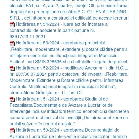
blocului FA1, sc. A, ap. 2, parter, județul Olt, prin exercitarea
dreptului de preempțiune de către S.C. OLTENIA TRADING
S.R.L., deținătoare a construcției edificată pe aceste terenuri
Hotărârea nr. 54/2024 - luare act de încetare a
contractului de asociere în participațiune nr.
98917/23.11.2021
Hotărârea nr. 53/2024 - aprobarea proiectului
„Reabilitare, modernizare, extindere și dotare clădire pentru
înființarea centrului multifuncțional integrat în Municipiul
Slatina!, cod SMIS 328636 și a cheltuielilor legate de proiect
Hotărârea nr. 52/2024 - modificare Anexa nr. 1 din H.C.L.
nr. 207/30.07.2024 pentru obiectivul de investiții „Reabilitare,
Modernizare, Extindere și Dotare clădire pentru înființarea
Centrului Multifuncțional integrat în municipiul Slatina”,
strada Aleea Grădiște, nr. 11, jud. Olt
Hotărârea nr. 51/2024 - aprobarea Studiului de
Fezabilitate/Documentație de Avizare a Lucrărilor de
Intervenție inclusiv indicatorii tehnico-economici și descrierea
sumară pentru obiectivul de investiții „Definirea unei zone cu
emisii scăzute în centrul orașului”
Hotărârea nr. 50/2024 - aprobarea Documentației de
Avizare a Lucrărilor de Intervenție inclusiv indicatorii tehnico-