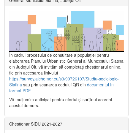
General Municipiul Slatina, Județul Olt”
În cadrul procesului de consultare a populaţiei pentru
elaborarea Planului Urbanistic General al Municipiului Slatina
din Județul Olt, vă invităm să completați chestionarul online,
fie prin accesarea link-ului
https://survey.alchemer.eu/s3/90726107/Studiu-sociologic-
Slatina
sau prin scanarea codului QR din
documentul în
format PDF
.
Vă mulţumim anticipat pentru efortul şi sprijinul acordat
acestui demers.
Chestionar SIDU 2021-2027