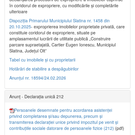
în coridorul de expropriere, cu modificările şi completările
ulterioare
Dispoziția Primarului Municipiului Slatina nr. 1458 din
20.10.2025
- exproprierea imobilelor proprietate privată, care
constituie coridorul de expropriere, situate pe
amplasamentul lucrării de utilitate publică „Construire
parcare supraetajată, Cartier Eugen Ionescu, Municipiul
Slatina, Județul Olt”
Tabel cu imobilele și cu proprietarii
Hotărâri de stabilire a despăgubirilor
Anunțul nr. 18594/24.02.2026
Anunț - Declarația unică 212
Persoanele desemnate pentru acordarea asistenței
privind completarea și/sau depunerea, precum și
transmiterea declarației unice privind impozitul pe venit și
contribuțiile sociale datorare de persoanele fizice (212)
(pdf)