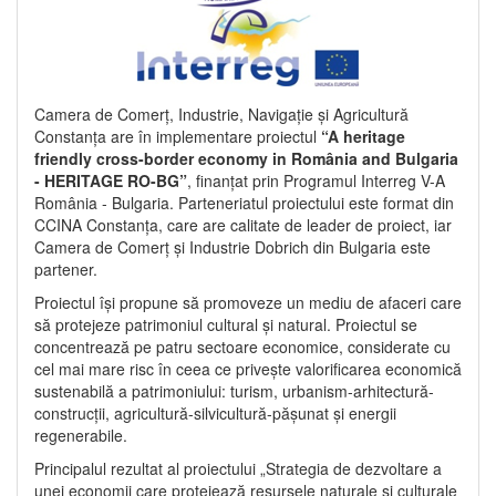
Camera de Comerț, Industrie, Navigație și Agricultură
Constanța are în implementare proiectul
“A heritage
friendly cross-border economy in România and Bulgaria
- HERITAGE RO-BG”
, finanțat prin Programul Interreg V-A
România - Bulgaria. Parteneriatul proiectului este format din
CCINA Constanța, care are calitate de leader de proiect, iar
Camera de Comerț și Industrie Dobrich din Bulgaria este
partener.
Proiectul își propune să promoveze un mediu de afaceri care
să protejeze patrimoniul cultural și natural. Proiectul se
concentrează pe patru sectoare economice, considerate cu
cel mai mare risc în ceea ce privește valorificarea economică
sustenabilă a patrimoniului: turism, urbanism-arhitectură-
construcții, agricultură-silvicultură-pășunat și energii
regenerabile.
Principalul rezultat al proiectului „Strategia de dezvoltare a
unei economii care protejează resursele naturale și culturale