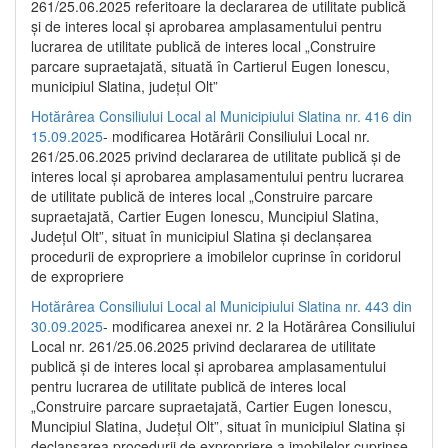
261/25.06.2025 referitoare la declararea de utilitate publică
și de interes local și aprobarea amplasamentului pentru
lucrarea de utilitate publică de interes local „Construire
parcare supraetajată, situată în Cartierul Eugen Ionescu,
municipiul Slatina, județul Olt”
Hotărârea Consiliului Local al Municipiului Slatina nr. 416 din
15.09.2025
- modificarea Hotărârii Consiliului Local nr.
261/25.06.2025 privind declararea de utilitate publică și de
interes local și aprobarea amplasamentului pentru lucrarea
de utilitate publică de interes local „Construire parcare
supraetajată, Cartier Eugen Ionescu, Muncipiul Slatina,
Județul Olt”, situat în municipiul Slatina și declanșarea
procedurii de expropriere a imobilelor cuprinse în coridorul
de expropriere
Hotărârea Consiliului Local al Municipiului Slatina nr. 443 din
30.09.2025
- modificarea anexei nr. 2 la Hotărârea Consiliului
Local nr. 261/25.06.2025 privind declararea de utilitate
publică şi de interes local şi aprobarea amplasamentului
pentru lucrarea de utilitate publică de interes local
„Construire parcare supraetajată, Cartier Eugen Ionescu,
Muncipiul Slatina, Judeţul Olt”, situat în municipiul Slatina şi
declanşarea procedurii de expropriere a imobilelor cuprinse