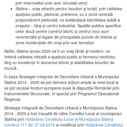
prin intermediul unor axe/ circulații verzi;
Slatina – oraş atractiv pentru locuitori şi turişti, prin calitatea
spaţiului public, pietonal, prietenos, cu o zonă centrală
preponderent pietonală, ce evidenţiază identitatea dublă a
oraşului – târg şi centru industrial. Spaţiile publice specifice
celor două centre (centrul istoric şi centrul nou) sunt
reconectate şi legate de principalele puncte de interes şi
zone rezidenţiale din oraş prin axe tematice.
Astfel, Slatina anului 2020 va fi un oraş tânăr şi modern, ce
îmbină calitatea ridicată a spaţiului public şi farmecul vechiului
târg cu excelenţa în domeniul tehnic şi stabilitatea locurilor de
muncă.
În baza Strategiei Integrate de Dezvoltare Urbană a Municipiului
Slatina 2014 - 2020 se pot demara acţiuni ample la nivel local şi
se pot accesa fonduri europene puse la dispoziţia României prin
Instrumentele Structurale, în special prin Programul Operațional
Regional.
Strategia Integrată de Dezvoltare Urbană a Municipiului Slatina
2014 - 2020 a fost însuşită de către Consiliul Local al municipiului
Slatina prin
Hotărârea Consiliului Local al Municipiului Slatina
numărul 111 din 27.04.2016
și modificat prin
Hotărârea Consiliului