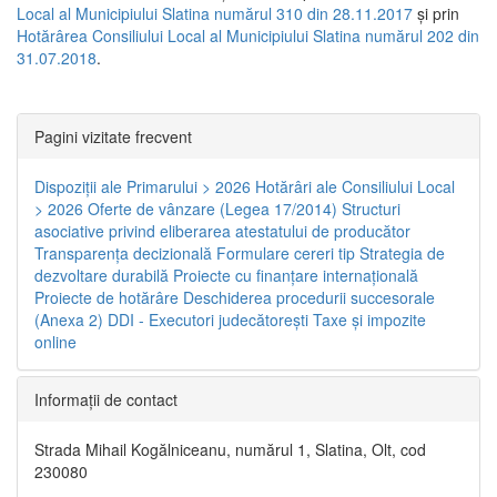
Local al Municipiului Slatina numărul 310 din 28.11.2017
și prin
Hotărârea Consiliului Local al Municipiului Slatina numărul 202 din
31.07.2018
.
Pagini vizitate frecvent
Dispoziţii ale Primarului > 2026
Hotărâri ale Consiliului Local
> 2026
Oferte de vânzare (Legea 17/2014)
Structuri
asociative privind eliberarea atestatului de producător
Transparenţa decizională
Formulare cereri tip
Strategia de
dezvoltare durabilă
Proiecte cu finanţare internaţională
Proiecte de hotărâre
Deschiderea procedurii succesorale
(Anexa 2)
DDI - Executori judecătorești
Taxe şi impozite
online
Informaţii de contact
Strada Mihail Kogălniceanu, numărul 1, Slatina, Olt, cod
230080