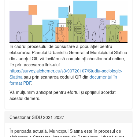
În cadrul procesului de consultare a populaţiei pentru
elaborarea Planului Urbanistic General al Municipiului Slatina
din Județul Olt, vă invităm să completați chestionarul online,
fie prin accesarea link-ului
https://survey.alchemer.eu/s3/90726107/Studiu-sociologic-
Slatina
sau prin scanarea codului QR din
documentul în
format PDF
.
Vă mulţumim anticipat pentru efortul şi sprijinul acordat
acestui demers.
Chestionar SIDU 2021-2027
În perioada actuală, Municipiul Slatina este în procesul de
elaborare a Strategiei Integrate de Dezvoltare Urbană 2021‐