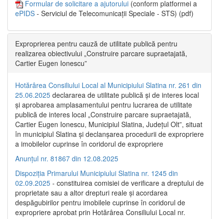
Formular de solicitare a ajutorului
(conform platformei a
ePIDS
- Serviciul de Telecomunicații Speciale - STS) (pdf)
Exproprierea pentru cauză de utilitate publică pentru
realizarea obiectivului „Construire parcare supraetajată,
Cartier Eugen Ionescu”
Hotărârea Consiliului Local al Municipiului Slatina nr. 261 din
25.06.2025
declararea de utilitate publică și de interes local
și aprobarea amplasamentului pentru lucrarea de utilitate
publică de interes local „Construire parcare supraetajată,
Cartier Eugen Ionescu, Municipiul Slatina, Județul Olt”, situat
în municipiul Slatina și declanșarea procedurii de expropriere
a imobilelor cuprinse în coridorul de expropriere
Anunțul nr. 81867 din 12.08.2025
Dispoziția Primarului Municipiului Slatina nr. 1245 din
02.09.2025
- constituirea comisiei de verificare a dreptului de
proprietate sau a altor drepturi reale și acordarea
despăgubirilor pentru imobilele cuprinse în coridorul de
expropriere aprobat prin Hotărârea Consiliului Local nr.