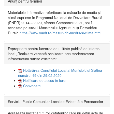
Anunț pentru fermieri
Materialele informative referitoare la măsurile de mediu și
climă cuprinse în Programul Național de Dezvoltare Rurală
(PNDR) 2014 – 2020, aferent Campaniei 2021, pot fi
accesate pe site-ul Ministerului Agriculturii și Dezvoltării
Rurale
https://www.madr.ro/masuri-de-mediu-si-clima.html
Expropriere pentru lucrarea de utilitate publică de interes
local „Realizare variantă ocolitoare prin modernizarea
infrastructurii rutiere existente”
Hotărârea Consiliului Local al Municipiului Slatina
numărul 49 din 29.02.2020
Notificare de acces în teren
Convocare
Serviciul Public Comunitar Local de Evidență a Persoanelor
Adresează invitația tuturor cetățenilor care nu dețin acte de