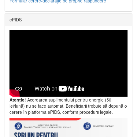
Formular cerere-declarație pe proprie răspundere
ePIDS
Atenție!
Acordarea suplimentului pentru energie (50
lei/lună) nu se face automat. Beneficiarii trebuie să depună o
cerere în platforma ePIDS, conform procedurii legale.