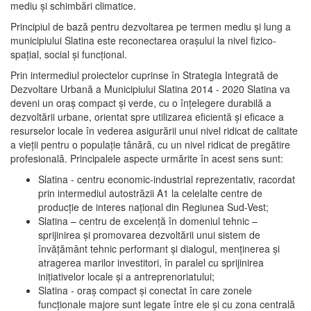
mediu şi schimbări climatice.
Principiul de bază pentru dezvoltarea pe termen mediu şi lung a
municipiului Slatina este reconectarea oraşului la nivel fizico-
spaţial, social şi funcţional.
Prin intermediul proiectelor cuprinse în Strategia Integrată de
Dezvoltare Urbană a Municipiului Slatina 2014 - 2020 Slatina va
deveni un oraş compact şi verde, cu o înţelegere durabilă a
dezvoltării urbane, orientat spre utilizarea eficientă şi eficace a
resurselor locale în vederea asigurării unui nivel ridicat de calitate
a vieţii pentru o populaţie tânără, cu un nivel ridicat de pregătire
profesională. Principalele aspecte urmărite în acest sens sunt:
Slatina - centru economic-industrial reprezentativ, racordat
prin intermediul autostrăzii A1 la celelalte centre de
producţie de interes naţional din Regiunea Sud-Vest;
Slatina – centru de excelenţă în domeniul tehnic –
sprijinirea şi promovarea dezvoltării unui sistem de
învăţământ tehnic performant şi dialogul, menţinerea şi
atragerea marilor investitori, în paralel cu sprijinirea
iniţiativelor locale şi a antreprenoriatului;
Slatina - oraş compact şi conectat în care zonele
funcţionale majore sunt legate între ele şi cu zona centrală