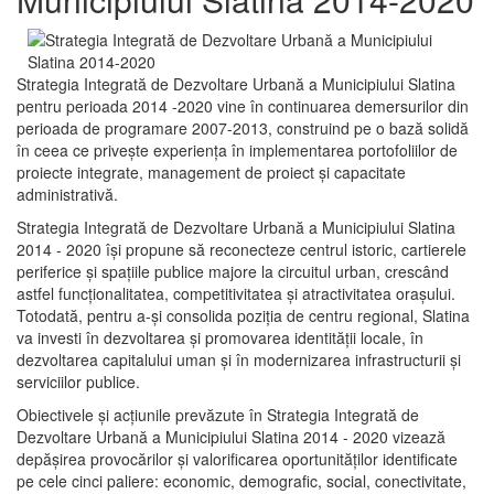
Strategia Integrată de Dezvoltare Urbană a Municipiului Slatina
pentru perioada 2014 -2020 vine în continuarea demersurilor din
perioada de programare 2007-2013, construind pe o bază solidă
în ceea ce priveşte experienţa în implementarea portofoliilor de
proiecte integrate, management de proiect și capacitate
administrativă.
Strategia Integrată de Dezvoltare Urbană a Municipiului Slatina
2014 - 2020 își propune să reconecteze centrul istoric, cartierele
periferice şi spaţiile publice majore la circuitul urban, crescând
astfel funcţionalitatea, competitivitatea şi atractivitatea oraşului.
Totodată, pentru a-şi consolida poziţia de centru regional, Slatina
va investi în dezvoltarea şi promovarea identităţii locale, în
dezvoltarea capitalului uman şi în modernizarea infrastructurii şi
serviciilor publice.
Obiectivele şi acţiunile prevăzute în Strategia Integrată de
Dezvoltare Urbană a Municipiului Slatina 2014 - 2020 vizează
depășirea provocărilor şi valorificarea oportunităţilor identificate
pe cele cinci paliere: economic, demografic, social, conectivitate,