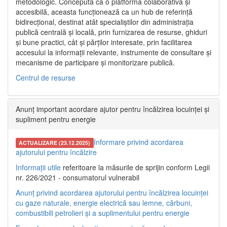
metodologic. Concepută ca o platformă colaborativă și
accesibilă, aceasta funcționează ca un hub de referință
bidirecțional, destinat atât specialiștilor din administrația
publică centrală și locală, prin furnizarea de resurse, ghiduri
și bune practici, cât și părților interesate, prin facilitarea
accesului la informații relevante, instrumente de consultare și
mecanisme de participare și monitorizare publică.
Centrul de resurse
Anunț important acordare ajutor pentru încălzirea locuinței și
supliment pentru energie
Informare privind acordarea
ACTUALIZARE (23.12.2025)
ajutorului pentru încălzire
Informații utile
referitoare la măsurile de sprijin conform Legii
nr. 226/2021 - consumatorul vulnerabil
Anunț privind acordarea ajutorului pentru încălzirea locuinței
cu gaze naturale, energie electrică sau lemne, cărbuni,
combustibili petrolieri și a suplimentului pentru energie