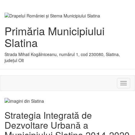
Primăria Municipiului
Slatina
Strada Mihail Kogălniceanu, numărul 1, cod 230080, Slatina,
județul Olt
Activ
sau
dezac
meniu
Strategia Integrată de
Dezvoltare Urbană a
Municipiului Slatina 2014-2020