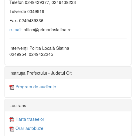
Telefon 0249439377, 0249439233
Telverde 0349919
Fax: 0249439336
e-mail:
office@primariaslatina.ro
Intervenții Poliția Locală Slatina
0249954, 0249422245
Instituția Prefectului - Județul Olt
Program de audiențe
Loctrans
Harta traseelor
Orar autobuze