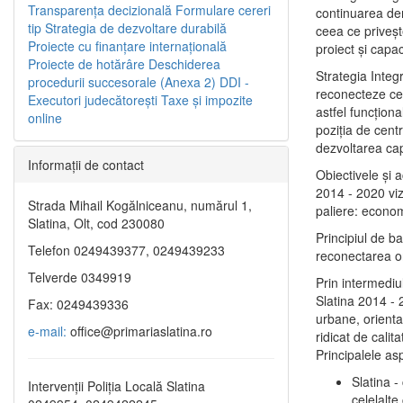
Transparenţa decizională
Formulare cereri
continuarea de
tip
Strategia de dezvoltare durabilă
ceea ce priveşt
Proiecte cu finanţare internaţională
proiect și capac
Proiecte de hotărâre
Deschiderea
Strategia Integ
procedurii succesorale (Anexa 2)
DDI -
reconecteze cent
Executori judecătorești
Taxe şi impozite
astfel funcţiona
online
poziţia de centr
dezvoltarea capi
Informaţii de contact
Obiectivele şi 
2014 - 2020 vize
Strada Mihail Kogălniceanu, numărul 1,
paliere: econom
Slatina, Olt, cod 230080
Principiul de b
Telefon 0249439377, 0249439233
reconectarea ora
Telverde 0349919
Prin intermediu
Slatina 2014 - 
Fax: 0249439336
urbane, orientat
e-mail:
office@primariaslatina.ro
ridicat de calit
Principalele as
Slatina -
Intervenții Poliția Locală Slatina
celelalte