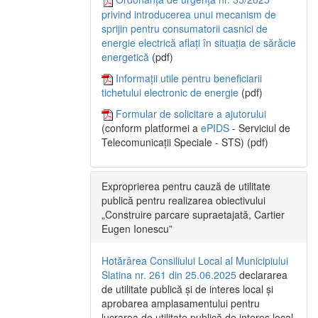
privind introducerea unui mecanism de
sprijin pentru consumatorii casnici de
energie electrică aflați în situația de sărăcie
energetică
(pdf)
Informații utile pentru beneficiarii
tichetului electronic de energie
(pdf)
Formular de solicitare a ajutorului
(conform platformei a
ePIDS
- Serviciul de
Telecomunicații Speciale - STS) (pdf)
Exproprierea pentru cauză de utilitate
publică pentru realizarea obiectivului
„Construire parcare supraetajată, Cartier
Eugen Ionescu”
Hotărârea Consiliului Local al Municipiului
Slatina nr. 261 din 25.06.2025
declararea
de utilitate publică și de interes local și
aprobarea amplasamentului pentru
lucrarea de utilitate publică de interes local