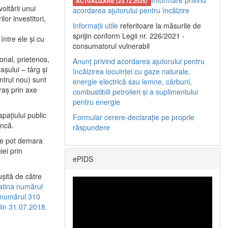
Informare privind
ACTUALIZARE (23.12.2025)
oltării unui
acordarea ajutorului pentru încălzire
or investitori,
Informații utile
referitoare la măsurile de
sprijin conform Legii nr. 226/2021 -
între ele şi cu
consumatorul vulnerabil
etonal, prietenos,
Anunț privind acordarea ajutorului pentru
şului – târg şi
încălzirea locuinței cu gaze naturale,
entrul nou) sunt
energie electrică sau lemne, cărbuni,
raş prin axe
combustibili petrolieri și a suplimentului
pentru energie
spaţiului public
Formular cerere-declarație pe proprie
uncă.
răspundere
 se pot demara
iei prin
ePIDS
uşită de către
latina numărul
a numărul 310
 din 31.07.2018
.