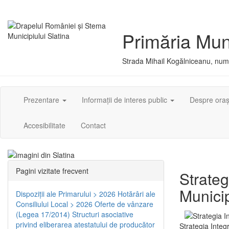
Primăria Muni
Strada Mihail Kogălniceanu, numă
Prezentare
Informații de interes public
Despre ora
Accesibilitate
Contact
Pagini vizitate frecvent
Strateg
Municip
Dispoziţii ale Primarului > 2026
Hotărâri ale
Consiliului Local > 2026
Oferte de vânzare
(Legea 17/2014)
Structuri asociative
privind eliberarea atestatului de producător
Strategia Integ