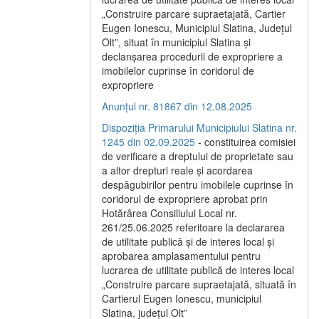
„Construire parcare supraetajată, Cartier
Eugen Ionescu, Municipiul Slatina, Județul
Olt”, situat în municipiul Slatina și
declanșarea procedurii de expropriere a
imobilelor cuprinse în coridorul de
expropriere
Anunțul nr. 81867 din 12.08.2025
Dispoziția Primarului Municipiului Slatina nr.
1245 din 02.09.2025
- constituirea comisiei
de verificare a dreptului de proprietate sau
a altor drepturi reale și acordarea
despăgubirilor pentru imobilele cuprinse în
coridorul de expropriere aprobat prin
Hotărârea Consiliului Local nr.
261/25.06.2025 referitoare la declararea
de utilitate publică și de interes local și
aprobarea amplasamentului pentru
lucrarea de utilitate publică de interes local
„Construire parcare supraetajată, situată în
Cartierul Eugen Ionescu, municipiul
Slatina, județul Olt”