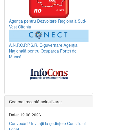
Agenția pentru Dezvoltare Regională Sud-
Vest Oltenia
A.N.P.C.P.P.S.R.
E-guvernare
Agenția
Națională pentru Ocuparea Forței de
Muncă
Cea mai recentă actualizare:
Data: 12.06.2026
Convocări / Invitaţii la şedinţele Consiliului
Local