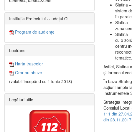
0249954, 0249422245
Slatina –
sistem de
în paralel
Instituția Prefectului - Județul Olt
Slatina -
zona cent
Program de audiențe
Slatina – 
cu o zonă
centru in
Loctrans
reconecta
tematice
Harta traseelor
Astfel, Slatina 
şi farmecul vec
Orar autobuze
În baza Strateg
(valabil începând cu 1 iunie 2018)
acţiuni ample l
Instrumentele S
Legături utile
Strategia Integ
Consiliul Local 
111 din 27.04.
din 28.11.2017