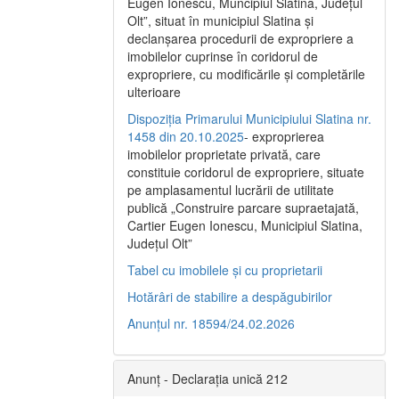
Eugen Ionescu, Muncipiul Slatina, Judeţul
Olt”, situat în municipiul Slatina şi
declanşarea procedurii de expropriere a
imobilelor cuprinse în coridorul de
expropriere, cu modificările şi completările
ulterioare
Dispoziția Primarului Municipiului Slatina nr.
1458 din 20.10.2025
- exproprierea
imobilelor proprietate privată, care
constituie coridorul de expropriere, situate
pe amplasamentul lucrării de utilitate
publică „Construire parcare supraetajată,
Cartier Eugen Ionescu, Municipiul Slatina,
Județul Olt”
Tabel cu imobilele și cu proprietarii
Hotărâri de stabilire a despăgubirilor
Anunțul nr. 18594/24.02.2026
Anunț - Declarația unică 212