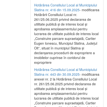
Hotărârea Consiliului Local al Municipiului
Slatina nr. 416 din 15.09.2025
- modificarea
Hotărârii Consiliului Local nr.
261/25.06.2025 privind declararea de
utilitate publică și de interes local și
aprobarea amplasamentului pentru
lucrarea de utilitate publică de interes local
„Construire parcare supraetajată, Cartier
Eugen Ionescu, Muncipiul Slatina, Județul
Olt”, situat în municipiul Slatina și
declanșarea procedurii de expropriere a
imobilelor cuprinse în coridorul de
expropriere
Hotărârea Consiliului Local al Municipiului
Slatina nr. 443 din 30.09.2025
- modificarea
anexei nr. 2 la Hotărârea Consiliului Local
nr. 261/25.06.2025 privind declararea de
utilitate publică şi de interes local şi
aprobarea amplasamentului pentru
lucrarea de utilitate publică de interes local
„Construire parcare supraetajată, Cartier