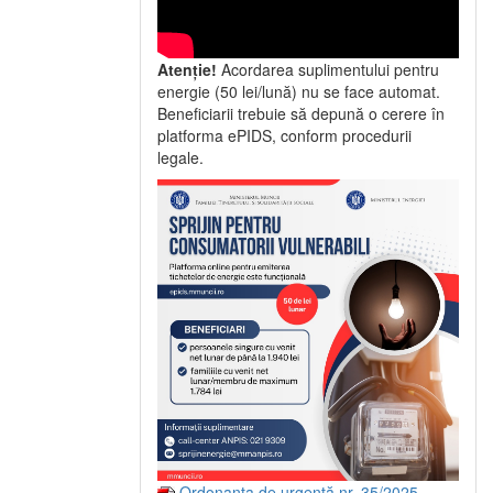
Atenție!
Acordarea suplimentului pentru
energie (50 lei/lună) nu se face automat.
Beneficiarii trebuie să depună o cerere în
platforma ePIDS, conform procedurii
legale.
Ordonanța de urgență nr. 35/2025