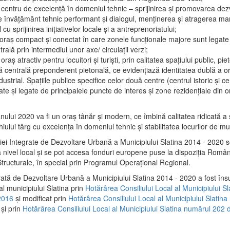
 centru de excelenţă în domeniul tehnic – sprijinirea şi promovarea dezv
 învăţământ tehnic performant şi dialogul, menţinerea şi atragerea maril
 cu sprijinirea iniţiativelor locale şi a antreprenoriatului;
 oraş compact şi conectat în care zonele funcţionale majore sunt legate 
rală prin intermediul unor axe/ circulații verzi;
oraş atractiv pentru locuitori şi turişti, prin calitatea spaţiului public, pi
 centrală preponderent pietonală, ce evidenţiază identitatea dublă a ora
dustrial. Spaţiile publice specifice celor două centre (centrul istoric şi c
te şi legate de principalele puncte de interes şi zone rezidenţiale din o
.
anului 2020 va fi un oraş tânăr şi modern, ce îmbină calitatea ridicată a 
hiului târg cu excelenţa în domeniul tehnic şi stabilitatea locurilor de m
iei Integrate de Dezvoltare Urbană a Municipiului Slatina 2014 - 2020
a nivel local şi se pot accesa fonduri europene puse la dispoziţia Român
tructurale, în special prin Programul Operațional Regional.
rată de Dezvoltare Urbană a Municipiului Slatina 2014 - 2020 a fost îns
al municipiului Slatina prin
Hotărârea Consiliului Local al Municipiului S
2016
și modificat prin
Hotărârea Consiliului Local al Municipiului Slatin
și prin
Hotărârea Consiliului Local al Municipiului Slatina numărul 202