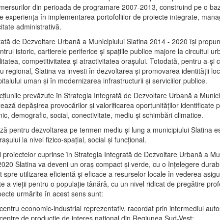
mersurilor din perioada de programare 2007-2013, construind pe o baz
e experienţa în implementarea portofoliilor de proiecte integrate, ma
itate administrativă.
rată de Dezvoltare Urbană a Municipiului Slatina 2014 - 2020 își propu
rul istoric, cartierele periferice şi spaţiile publice majore la circuitul 
litatea, competitivitatea şi atractivitatea oraşului. Totodată, pentru a-şi 
u regional, Slatina va investi în dezvoltarea şi promovarea identităţii loc
talului uman şi în modernizarea infrastructurii şi serviciilor publice.
acţiunile prevăzute în Strategia Integrată de Dezvoltare Urbană a Municip
ază depășirea provocărilor şi valorificarea oportunităţilor identificate p
ic, demografic, social, conectivitate, mediu şi schimbări climatice.
ază pentru dezvoltarea pe termen mediu şi lung a municipiului Slatina e
şului la nivel fizico-spaţial, social şi funcţional.
l proiectelor cuprinse în Strategia Integrată de Dezvoltare Urbană a Mun
2020 Slatina va deveni un oraş compact şi verde, cu o înţelegere durabil
 spre utilizarea eficientă şi eficace a resurselor locale în vederea asigur
ate a vieţii pentru o populaţie tânără, cu un nivel ridicat de pregătire pro
pecte urmărite în acest sens sunt:
 centru economic-industrial reprezentativ, racordat prin intermediul autos
 centre de producţie de interes naţional din Regiunea Sud-Vest;