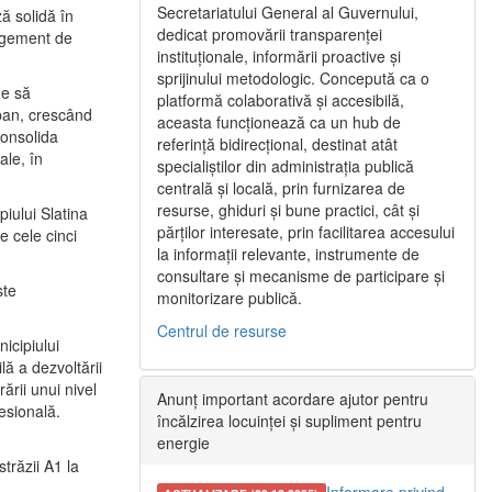
Secretariatului General al Guvernului,
ă solidă în
dedicat promovării transparenței
nagement de
instituționale, informării proactive și
sprijinului metodologic. Concepută ca o
ne să
platformă colaborativă și accesibilă,
urban, crescând
aceasta funcționează ca un hub de
consolida
referință bidirecțional, destinat atât
ale, în
specialiștilor din administrația publică
centrală și locală, prin furnizarea de
resurse, ghiduri și bune practici, cât și
iului Slatina
părților interesate, prin facilitarea accesului
e cele cinci
la informații relevante, instrumente de
consultare și mecanisme de participare și
ste
monitorizare publică.
Centrul de resurse
icipiului
ă a dezvoltării
ării unui nivel
Anunț important acordare ajutor pentru
fesională.
încălzirea locuinței și supliment pentru
energie
trăzii A1 la