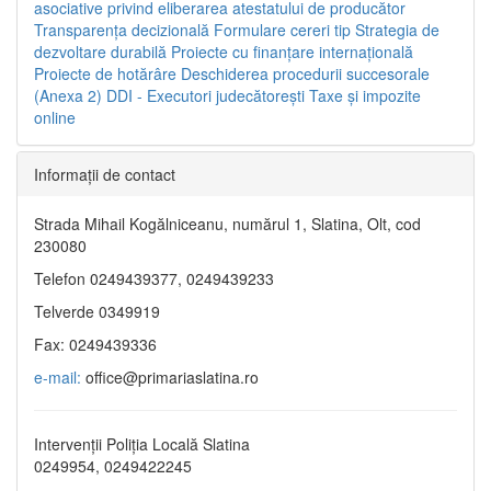
asociative privind eliberarea atestatului de producător
Transparenţa decizională
Formulare cereri tip
Strategia de
dezvoltare durabilă
Proiecte cu finanţare internaţională
Proiecte de hotărâre
Deschiderea procedurii succesorale
(Anexa 2)
DDI - Executori judecătorești
Taxe şi impozite
online
Informaţii de contact
Strada Mihail Kogălniceanu, numărul 1, Slatina, Olt, cod
230080
Telefon 0249439377, 0249439233
Telverde 0349919
Fax: 0249439336
e-mail:
office@primariaslatina.ro
Intervenții Poliția Locală Slatina
0249954, 0249422245