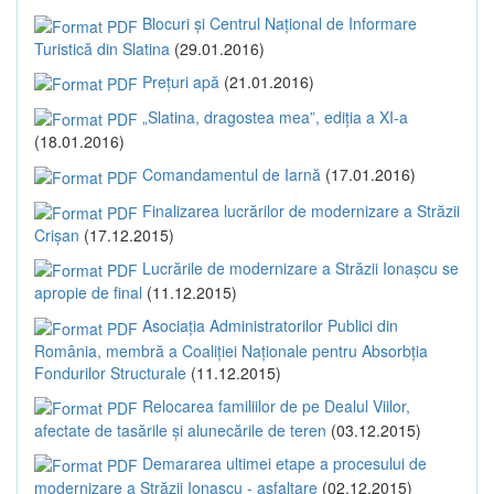
Blocuri și Centrul Național de Informare
Turistică din Slatina
(29.01.2016)
Prețuri apă
(21.01.2016)
„Slatina, dragostea mea”, ediția a XI-a
(18.01.2016)
Comandamentul de Iarnă
(17.01.2016)
Finalizarea lucrărilor de modernizare a Străzii
Crișan
(17.12.2015)
Lucrările de modernizare a Străzii Ionașcu se
apropie de final
(11.12.2015)
Asociația Administratorilor Publici din
România, membră a Coaliției Naționale pentru Absorbția
Fondurilor Structurale
(11.12.2015)
Relocarea familiilor de pe Dealul Viilor,
afectate de tasările și alunecările de teren
(03.12.2015)
Demararea ultimei etape a procesului de
modernizare a Străzii Ionașcu - asfaltare
(02.12.2015)