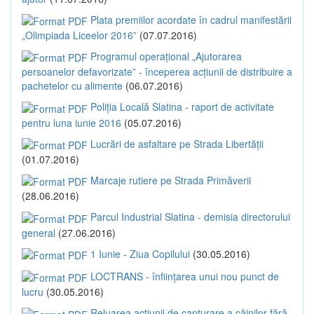
Plata premiilor acordate în cadrul manifestării
„Olimpiada Liceelor 2016”
(07.07.2016)
Programul operațional „Ajutorarea
persoanelor defavorizate” - începerea acțiunii de distribuire a
pachetelor cu alimente
(06.07.2016)
Poliția Locală Slatina - raport de activitate
pentru luna iunie 2016
(05.07.2016)
Lucrări de asfaltare pe Strada Libertății
(01.07.2016)
Marcaje rutiere pe Strada Primăverii
(28.06.2016)
Parcul Industrial Slatina - demisia directorului
general
(27.06.2016)
1 Iunie - Ziua Copilului
(30.05.2016)
LOCTRANS - înființarea unui nou punct de
lucru
(30.05.2016)
Reluarea acțiunii de capturare a câinilor fără