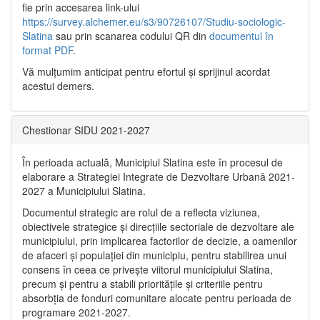
fie prin accesarea link-ului
https://survey.alchemer.eu/s3/90726107/Studiu-sociologic-
Slatina
sau prin scanarea codului QR din
documentul în
format PDF
.
Vă mulţumim anticipat pentru efortul şi sprijinul acordat
acestui demers.
Chestionar SIDU 2021-2027
În perioada actuală, Municipiul Slatina este în procesul de
elaborare a Strategiei Integrate de Dezvoltare Urbană 2021‐
2027 a Municipiului Slatina.
Documentul strategic are rolul de a reflecta viziunea,
obiectivele strategice și direcțiile sectoriale de dezvoltare ale
municipiului, prin implicarea factorilor de decizie, a oamenilor
de afaceri și populației din municipiu, pentru stabilirea unui
consens în ceea ce privește viitorul municipiului Slatina,
precum și pentru a stabili prioritățile și criteriile pentru
absorbția de fonduri comunitare alocate pentru perioada de
programare 2021-2027.