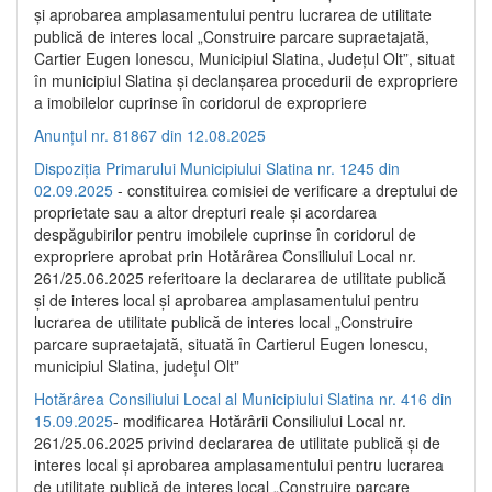
și aprobarea amplasamentului pentru lucrarea de utilitate
publică de interes local „Construire parcare supraetajată,
Cartier Eugen Ionescu, Municipiul Slatina, Județul Olt”, situat
în municipiul Slatina și declanșarea procedurii de expropriere
a imobilelor cuprinse în coridorul de expropriere
Anunțul nr. 81867 din 12.08.2025
Dispoziția Primarului Municipiului Slatina nr. 1245 din
02.09.2025
- constituirea comisiei de verificare a dreptului de
proprietate sau a altor drepturi reale și acordarea
despăgubirilor pentru imobilele cuprinse în coridorul de
expropriere aprobat prin Hotărârea Consiliului Local nr.
261/25.06.2025 referitoare la declararea de utilitate publică
și de interes local și aprobarea amplasamentului pentru
lucrarea de utilitate publică de interes local „Construire
parcare supraetajată, situată în Cartierul Eugen Ionescu,
municipiul Slatina, județul Olt”
Hotărârea Consiliului Local al Municipiului Slatina nr. 416 din
15.09.2025
- modificarea Hotărârii Consiliului Local nr.
261/25.06.2025 privind declararea de utilitate publică și de
interes local și aprobarea amplasamentului pentru lucrarea
de utilitate publică de interes local „Construire parcare