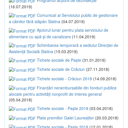
Programul acțiunii de dezinsecție
(16.07.2019)
Comunicat al Serviciului public de gestionare
a câinilor fără stăpân Slatina
(04.07.2019)
Ajutorul lunar pentru plata serviciului de
alimentare cu apă și de canalizare
(11.04.2019)
Schimbarea temporară a sediului Direcției de
Asistență Socială Slatina
(15.03.2019)
Tichete sociale de Paște
(31.01.2019)
Tichete sociale de Crăciun
(27.11.2018)
Tichete sociale - Crăciun 2018
(14.09.2018)
Finanțări nerambursabile din fonduri publice
alocate pentru activități nonprofit de interes general
(05.04.2018)
Tichete sociale - Paște 2018
(03.04.2018)
Plata premiilor Galei Laureaților
(20.03.2018)
Tichete sociale - Paște 2018
(12.01.2018)