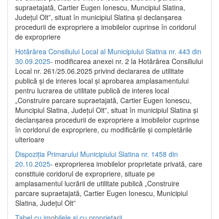
supraetajată, Cartier Eugen Ionescu, Muncipiul Slatina,
Județul Olt”, situat în municipiul Slatina și declanșarea
procedurii de expropriere a imobilelor cuprinse în coridorul
de expropriere
Hotărârea Consiliului Local al Municipiului Slatina nr. 443 din
30.09.2025
- modificarea anexei nr. 2 la Hotărârea Consiliului
Local nr. 261/25.06.2025 privind declararea de utilitate
publică şi de interes local şi aprobarea amplasamentului
pentru lucrarea de utilitate publică de interes local
„Construire parcare supraetajată, Cartier Eugen Ionescu,
Muncipiul Slatina, Judeţul Olt”, situat în municipiul Slatina şi
declanşarea procedurii de expropriere a imobilelor cuprinse
în coridorul de expropriere, cu modificările şi completările
ulterioare
Dispoziția Primarului Municipiului Slatina nr. 1458 din
20.10.2025
- exproprierea imobilelor proprietate privată, care
constituie coridorul de expropriere, situate pe
amplasamentul lucrării de utilitate publică „Construire
parcare supraetajată, Cartier Eugen Ionescu, Municipiul
Slatina, Județul Olt”
Tabel cu imobilele și cu proprietarii