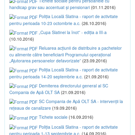
Tichete sociale pentru persoanele cu
handicap grav sau accentuat și pensionari
(01.11.2016)
Poliția Locală Slatina - raport de activitate
pentru perioada 10-23 octombrie a.c.
(26.10.2016)
„Cupa Slatinei la înot” - ediția a III-a
(10.10.2016)
Reluarea acțiunii de distribuire a pachetelor
cu alimente către beneficiarii Programului operațional
„Ajutorarea persoanelor defavorizate”
(23.09.2016)
Poliția Locală Slatina - raport de activitate
pentru perioada 14-20 septembrie a.c.
(21.09.2016)
Demiterea directorului general al SC
Compania de Apă OLT SA
(21.09.2016)
SC Compania de Apă OLT SA - intervenții la
rețeaua de canalizare
(19.09.2016)
Tichete sociale
(16.09.2016)
Poliția Locală Slatina - raport de activitate
pentru perioada 1-13 septembrie a.c.
(14.09.2016)