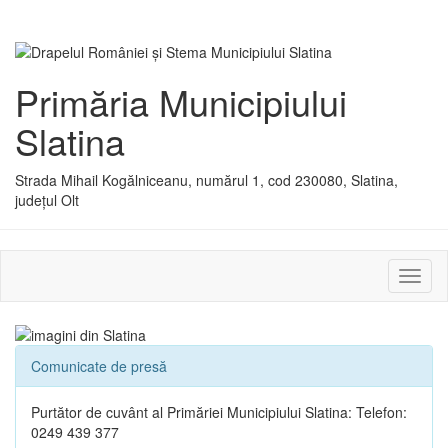
Primăria Municipiului
Slatina
Strada Mihail Kogălniceanu, numărul 1, cod 230080, Slatina,
județul Olt
Activ
sau
dezac
meniu
Comunicate de presă
Purtător de cuvânt al Primăriei Municipiului Slatina: Telefon:
0249 439 377