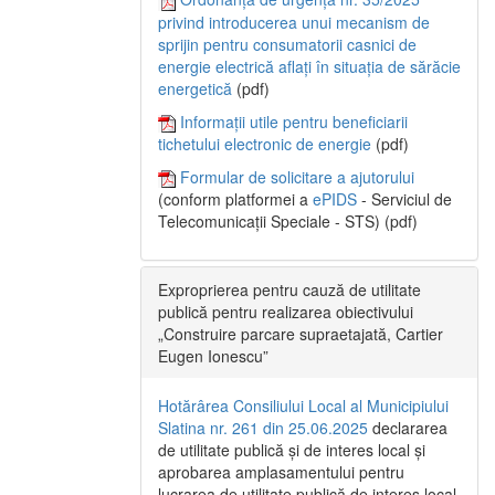
privind introducerea unui mecanism de
sprijin pentru consumatorii casnici de
energie electrică aflați în situația de sărăcie
energetică
(pdf)
Informații utile pentru beneficiarii
tichetului electronic de energie
(pdf)
Formular de solicitare a ajutorului
(conform platformei a
ePIDS
- Serviciul de
Telecomunicații Speciale - STS) (pdf)
Exproprierea pentru cauză de utilitate
publică pentru realizarea obiectivului
„Construire parcare supraetajată, Cartier
Eugen Ionescu”
Hotărârea Consiliului Local al Municipiului
Slatina nr. 261 din 25.06.2025
declararea
de utilitate publică și de interes local și
aprobarea amplasamentului pentru
lucrarea de utilitate publică de interes local