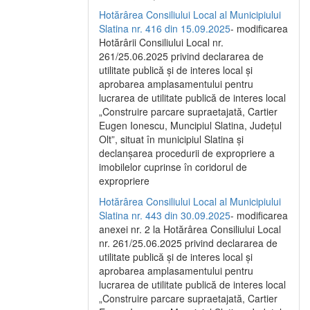
Hotărârea Consiliului Local al Municipiului
Slatina nr. 416 din 15.09.2025
- modificarea
Hotărârii Consiliului Local nr.
261/25.06.2025 privind declararea de
utilitate publică și de interes local și
aprobarea amplasamentului pentru
lucrarea de utilitate publică de interes local
„Construire parcare supraetajată, Cartier
Eugen Ionescu, Muncipiul Slatina, Județul
Olt”, situat în municipiul Slatina și
declanșarea procedurii de expropriere a
imobilelor cuprinse în coridorul de
expropriere
Hotărârea Consiliului Local al Municipiului
Slatina nr. 443 din 30.09.2025
- modificarea
anexei nr. 2 la Hotărârea Consiliului Local
nr. 261/25.06.2025 privind declararea de
utilitate publică şi de interes local şi
aprobarea amplasamentului pentru
lucrarea de utilitate publică de interes local
„Construire parcare supraetajată, Cartier