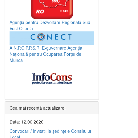
Agenția pentru Dezvoltare Regională Sud-
Vest Oltenia
A.N.P.C.P.P.S.R.
E-guvernare
Agenția
Națională pentru Ocuparea Forței de
Muncă
Cea mai recentă actualizare:
Data: 12.06.2026
Convocări / Invitaţii la şedinţele Consiliului
Local