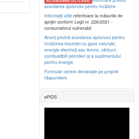
Informare privind
ACTUALIZARE (23.12.2025)
acordarea ajutorului pentru încălzire
Informații utile
referitoare la măsurile de
sprijin conform Legii nr. 226/2021 -
consumatorul vulnerabil
Anunț privind acordarea ajutorului pentru
încălzirea locuinței cu gaze naturale,
energie electrică sau lemne, cărbuni,
combustibili petrolieri și a suplimentului
pentru energie
Formular cerere-declarație pe proprie
răspundere
ePIDS