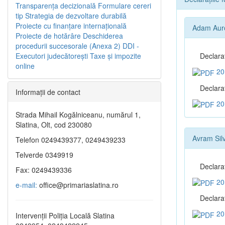
Transparenţa decizională
Formulare cereri
tip
Strategia de dezvoltare durabilă
Proiecte cu finanţare internaţională
Adam Aur
Proiecte de hotărâre
Deschiderea
procedurii succesorale (Anexa 2)
DDI -
Executori judecătorești
Taxe şi impozite
Declara
online
20
Declaraţ
Informaţii de contact
20
Strada Mihail Kogălniceanu, numărul 1,
Slatina, Olt, cod 230080
Avram Silv
Telefon 0249439377, 0249439233
Telverde 0349919
Declara
Fax: 0249439336
20
e-mail:
office@primariaslatina.ro
Declaraţ
20
Intervenții Poliția Locală Slatina