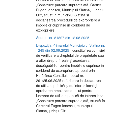
„Construire parcare supraetajată, Cartier
Eugen Ionescu, Municipiul Slatina, Județul
Olt”, situat în municipiul Slatina și
declanșarea procedurii de expropriere a
imobilelor cuprinse în coridorul de
expropriere
Anunțul nr. 81867 din 12.08.2025
Dispoziția Primarului Municipiului Slatina nr.
1245 din 02.09.2025
- constituirea comisiei
de verificare a dreptului de proprietate sau
a altor drepturi reale și acordarea
despăgubirilor pentru imobilele cuprinse în
coridorul de expropriere aprobat prin
Hotărârea Consiliului Local nr.
261/25.06.2025 referitoare la declararea
de utilitate publică și de interes local și
aprobarea amplasamentului pentru
lucrarea de utilitate publică de interes local
„Construire parcare supraetajată, situată în
Cartierul Eugen Ionescu, municipiul
Slatina, județul Olt”