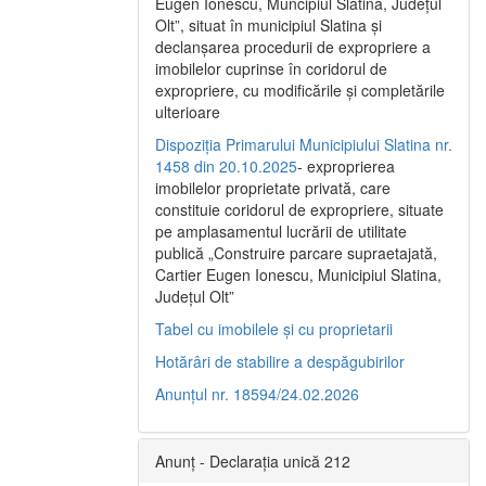
Eugen Ionescu, Muncipiul Slatina, Judeţul
Olt”, situat în municipiul Slatina şi
declanşarea procedurii de expropriere a
imobilelor cuprinse în coridorul de
expropriere, cu modificările şi completările
ulterioare
Dispoziția Primarului Municipiului Slatina nr.
1458 din 20.10.2025
- exproprierea
imobilelor proprietate privată, care
constituie coridorul de expropriere, situate
pe amplasamentul lucrării de utilitate
publică „Construire parcare supraetajată,
Cartier Eugen Ionescu, Municipiul Slatina,
Județul Olt”
Tabel cu imobilele și cu proprietarii
Hotărâri de stabilire a despăgubirilor
Anunțul nr. 18594/24.02.2026
Anunț - Declarația unică 212