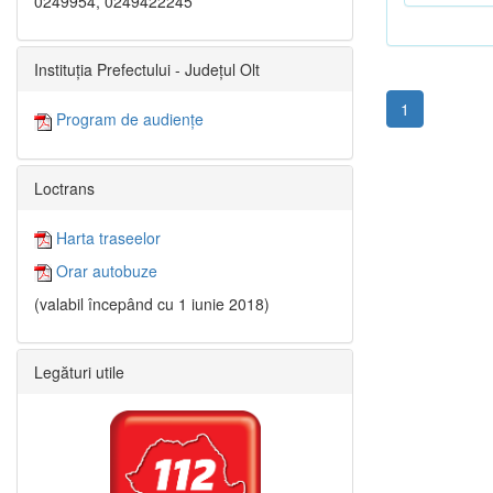
0249954, 0249422245
Instituția Prefectului - Județul Olt
1
Program de audiențe
Loctrans
Harta traseelor
Orar autobuze
(valabil începând cu 1 iunie 2018)
Legături utile