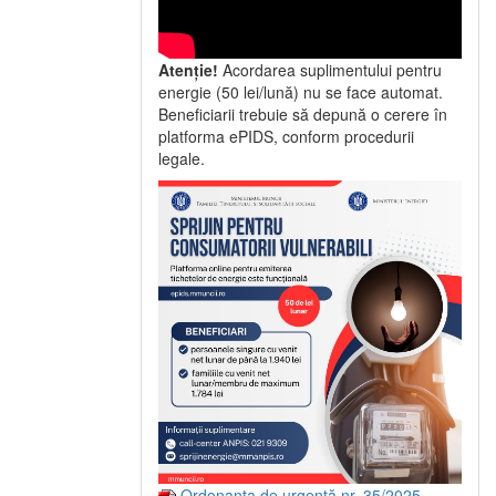
Atenție!
Acordarea suplimentului pentru
energie (50 lei/lună) nu se face automat.
Beneficiarii trebuie să depună o cerere în
platforma ePIDS, conform procedurii
legale.
Ordonanța de urgență nr. 35/2025