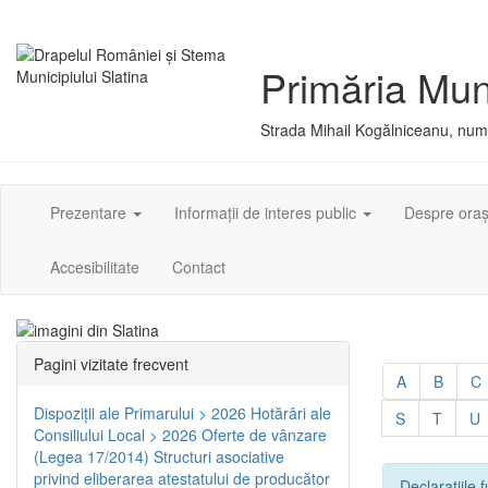
Primăria Muni
Strada Mihail Kogălniceanu, numă
Prezentare
Informații de interes public
Despre ora
Accesibilitate
Contact
Pagini vizitate frecvent
A
B
C
Dispoziţii ale Primarului > 2026
Hotărâri ale
S
T
U
Consiliului Local > 2026
Oferte de vânzare
(Legea 17/2014)
Structuri asociative
privind eliberarea atestatului de producător
Declarațiile f