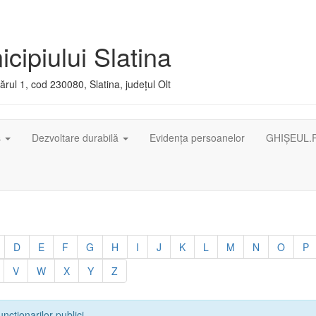
cipiului Slatina
rul 1, cod 230080, Slatina, județul Olt
ș
Dezvoltare durabilă
Evidența persoanelor
GHIȘEUL.
D
E
F
G
H
I
J
K
L
M
N
O
P
V
W
X
Y
Z
uncționarilor publici