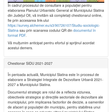
În cadrul procesului de consultare a populaţiei pentru
elaborarea Planului Urbanistic General al Municipiului Slatina
din Județul Olt, vă invităm să completați chestionarul online,
fie prin accesarea link-ului
https://survey.alchemer.eu/s3/90726107/Studiu-sociologic-
Slatina
sau prin scanarea codului QR din
documentul în
format PDF
.
Vă mulţumim anticipat pentru efortul şi sprijinul acordat
acestui demers.
Chestionar SIDU 2021-2027
În perioada actuală, Municipiul Slatina este în procesul de
elaborare a Strategiei Integrate de Dezvoltare Urbană 2021‐
2027 a Municipiului Slatina.
Documentul strategic are rolul de a reflecta viziunea,
obiectivele strategice și direcțiile sectoriale de dezvoltare ale
municipiului, prin implicarea factorilor de decizie, a oamenilor
de afaceri și populației din municipiu, pentru stabilirea unui
consens în ceea ce privește viitorul municipiului Slatina,