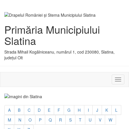
Primăria Municipiului
Slatina
Strada Mihail Kogălniceanu, numărul 1, cod 230080, Slatina,
județul Olt
Activ
sau
dezac
meniu
A
B
C
D
E
F
G
H
I
J
K
L
M
N
O
P
Q
R
S
T
U
V
W