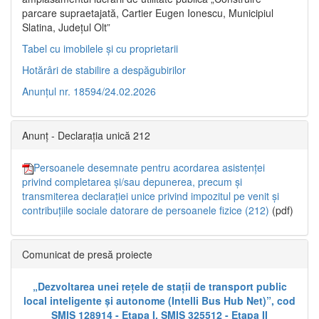
parcare supraetajată, Cartier Eugen Ionescu, Municipiul
Slatina, Județul Olt”
Tabel cu imobilele și cu proprietarii
Hotărâri de stabilire a despăgubirilor
Anunțul nr. 18594/24.02.2026
Anunț - Declarația unică 212
Persoanele desemnate pentru acordarea asistenței
privind completarea și/sau depunerea, precum și
transmiterea declarației unice privind impozitul pe venit și
contribuțiile sociale datorare de persoanele fizice (212)
(pdf)
Comunicat de presă proiecte
„Dezvoltarea unei rețele de stații de transport public
local inteligente și autonome (Intelli Bus Hub Net)”, cod
SMIS 128914 - Etapa I, SMIS 325512 - Etapa II