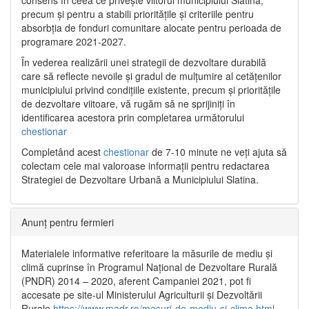
precum și pentru a stabili prioritățile și criteriile pentru
absorbția de fonduri comunitare alocate pentru perioada de
programare 2021-2027.
În vederea realizării unei strategii de dezvoltare durabilă
care să reflecte nevoile și gradul de mulțumire al cetățenilor
municipiului privind condițiile existente, precum și prioritățile
de dezvoltare viitoare, vă rugăm să ne sprijiniți în
identificarea acestora prin completarea următorului
chestionar
Completând acest
chestionar
de 7-10 minute ne veți ajuta să
colectam cele mai valoroase informații pentru redactarea
Strategiei de Dezvoltare Urbană a Municipiului Slatina.
Anunț pentru fermieri
Materialele informative referitoare la măsurile de mediu și
climă cuprinse în Programul Național de Dezvoltare Rurală
(PNDR) 2014 – 2020, aferent Campaniei 2021, pot fi
accesate pe site-ul Ministerului Agriculturii și Dezvoltării
Rurale
https://www.madr.ro/masuri-de-mediu-si-clima.html