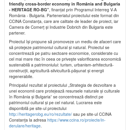
friendly cross-border economy in România and Bulgaria
- HERITAGE RO-BG”
, finanțat prin Programul Interreg V-A
România - Bulgaria. Parteneriatul proiectului este format din
CCINA Constanța, care are calitate de leader de proiect, iar
Camera de Comerț și Industrie Dobrich din Bulgaria este
partener.
Proiectul își propune să promoveze un mediu de afaceri care
să protejeze patrimoniul cultural și natural. Proiectul se
concentrează pe patru sectoare economice, considerate cu
cel mai mare risc în ceea ce privește valorificarea economică
sustenabilă a patrimoniului: turism, urbanism-arhitectură-
construcții, agricultură-silvicultură-pășunat și energii
regenerabile.
Principalul rezultat al proiectului „Strategia de dezvoltare a
unei economii care protejează resursele naturale și culturale
în România și Bulgaria” se concentrează distinct pe
patrimoniul cultural și pe cel natural. Lucrarea este
disponibilă pe site-ul proiectului
http://heritagerobg.eu/ro/rezultate/
sau pe site-ul CCINA
Constanța la adresa
https://www.ccina.ro/proiecte/in-
derulare/heritage
.