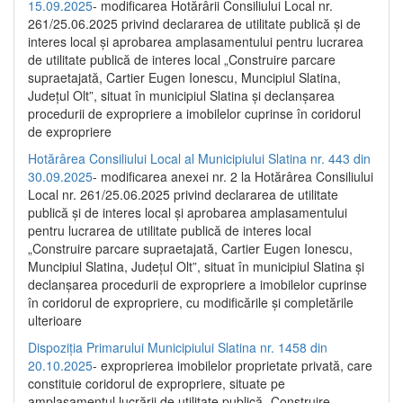
15.09.2025
- modificarea Hotărârii Consiliului Local nr.
261/25.06.2025 privind declararea de utilitate publică și de
interes local și aprobarea amplasamentului pentru lucrarea
de utilitate publică de interes local „Construire parcare
supraetajată, Cartier Eugen Ionescu, Muncipiul Slatina,
Județul Olt”, situat în municipiul Slatina și declanșarea
procedurii de expropriere a imobilelor cuprinse în coridorul
de expropriere
Hotărârea Consiliului Local al Municipiului Slatina nr. 443 din
30.09.2025
- modificarea anexei nr. 2 la Hotărârea Consiliului
Local nr. 261/25.06.2025 privind declararea de utilitate
publică şi de interes local şi aprobarea amplasamentului
pentru lucrarea de utilitate publică de interes local
„Construire parcare supraetajată, Cartier Eugen Ionescu,
Muncipiul Slatina, Judeţul Olt”, situat în municipiul Slatina şi
declanşarea procedurii de expropriere a imobilelor cuprinse
în coridorul de expropriere, cu modificările şi completările
ulterioare
Dispoziția Primarului Municipiului Slatina nr. 1458 din
20.10.2025
- exproprierea imobilelor proprietate privată, care
constituie coridorul de expropriere, situate pe
amplasamentul lucrării de utilitate publică „Construire