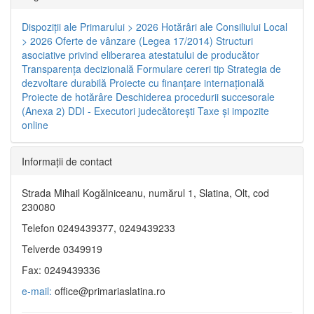
Dispoziţii ale Primarului > 2026
Hotărâri ale Consiliului Local
> 2026
Oferte de vânzare (Legea 17/2014)
Structuri
asociative privind eliberarea atestatului de producător
Transparenţa decizională
Formulare cereri tip
Strategia de
dezvoltare durabilă
Proiecte cu finanţare internaţională
Proiecte de hotărâre
Deschiderea procedurii succesorale
(Anexa 2)
DDI - Executori judecătorești
Taxe şi impozite
online
Informaţii de contact
Strada Mihail Kogălniceanu, numărul 1, Slatina, Olt, cod
230080
Telefon 0249439377, 0249439233
Telverde 0349919
Fax: 0249439336
e-mail:
office@primariaslatina.ro