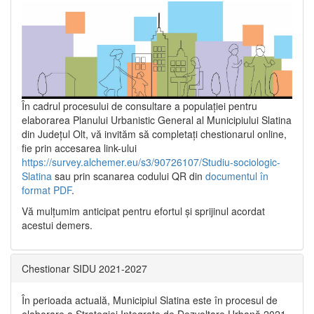
În cadrul procesului de consultare a populaţiei pentru
elaborarea Planului Urbanistic General al Municipiului Slatina
din Județul Olt, vă invităm să completați chestionarul online,
fie prin accesarea link-ului
https://survey.alchemer.eu/s3/90726107/Studiu-sociologic-
Slatina
sau prin scanarea codului QR din
documentul în
format PDF
.
Vă mulţumim anticipat pentru efortul şi sprijinul acordat
acestui demers.
Chestionar SIDU 2021-2027
În perioada actuală, Municipiul Slatina este în procesul de
elaborare a Strategiei Integrate de Dezvoltare Urbană 2021‐