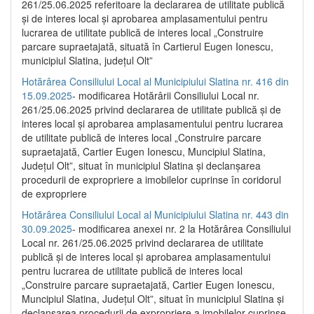
261/25.06.2025 referitoare la declararea de utilitate publică
și de interes local și aprobarea amplasamentului pentru
lucrarea de utilitate publică de interes local „Construire
parcare supraetajată, situată în Cartierul Eugen Ionescu,
municipiul Slatina, județul Olt”
Hotărârea Consiliului Local al Municipiului Slatina nr. 416 din
15.09.2025
- modificarea Hotărârii Consiliului Local nr.
261/25.06.2025 privind declararea de utilitate publică și de
interes local și aprobarea amplasamentului pentru lucrarea
de utilitate publică de interes local „Construire parcare
supraetajată, Cartier Eugen Ionescu, Muncipiul Slatina,
Județul Olt”, situat în municipiul Slatina și declanșarea
procedurii de expropriere a imobilelor cuprinse în coridorul
de expropriere
Hotărârea Consiliului Local al Municipiului Slatina nr. 443 din
30.09.2025
- modificarea anexei nr. 2 la Hotărârea Consiliului
Local nr. 261/25.06.2025 privind declararea de utilitate
publică şi de interes local şi aprobarea amplasamentului
pentru lucrarea de utilitate publică de interes local
„Construire parcare supraetajată, Cartier Eugen Ionescu,
Muncipiul Slatina, Judeţul Olt”, situat în municipiul Slatina şi
declanşarea procedurii de expropriere a imobilelor cuprinse