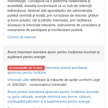
metodologic. Concepută ca o platformă colaborativă și
accesibilă, aceasta funcționează ca un hub de referință
bidirecțional, destinat atât specialiștilor din administrația
publică centrală și locală, prin furnizarea de resurse, ghiduri
și bune practici, cât și părților interesate, prin facilitarea
accesului la informații relevante, instrumente de consultare și
mecanisme de participare și monitorizare publică.
Centrul de resurse
Anunț important acordare ajutor pentru încălzirea locuinței și
supliment pentru energie
Informare privind acordarea
ACTUALIZARE (23.12.2025)
ajutorului pentru încălzire
Informații utile
referitoare la măsurile de sprijin conform Legii
nr. 226/2021 - consumatorul vulnerabil
Anunț privind acordarea ajutorului pentru încălzirea locuinței
cu gaze naturale, energie electrică sau lemne, cărbuni,
combustibili petrolieri și a suplimentului pentru energie