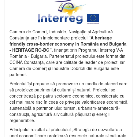
Camera de Comerț, Industrie, Navigație și Agricultură
Constanța are în implementare proiectul
“A heritage
friendly cross-border economy in România and Bulgaria
- HERITAGE RO-BG”
, finanțat prin Programul Interreg V-A
România - Bulgaria. Parteneriatul proiectului este format din
CCINA Constanța, care are calitate de leader de proiect, iar
Camera de Comerț și Industrie Dobrich din Bulgaria este
partener.
Proiectul își propune să promoveze un mediu de afaceri care
să protejeze patrimoniul cultural și natural. Proiectul se
concentrează pe patru sectoare economice, considerate cu
cel mai mare risc în ceea ce privește valorificarea economică
sustenabilă a patrimoniului: turism, urbanism-arhitectură-
construcții, agricultură-silvicultură-pășunat și energii
regenerabile.
Principalul rezultat al proiectului „Strategia de dezvoltare a
unei economii care protejează resursele naturale și culturale