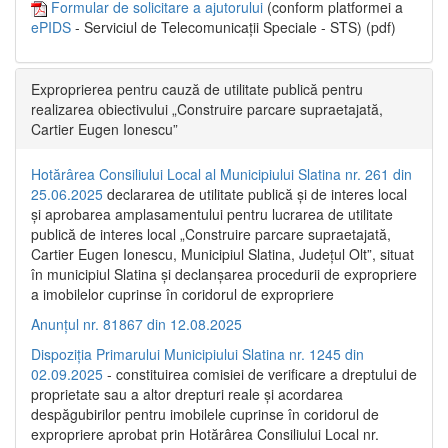
Formular de solicitare a ajutorului
(conform platformei a
ePIDS
- Serviciul de Telecomunicații Speciale - STS) (pdf)
Exproprierea pentru cauză de utilitate publică pentru
realizarea obiectivului „Construire parcare supraetajată,
Cartier Eugen Ionescu”
Hotărârea Consiliului Local al Municipiului Slatina nr. 261 din
25.06.2025
declararea de utilitate publică și de interes local
și aprobarea amplasamentului pentru lucrarea de utilitate
publică de interes local „Construire parcare supraetajată,
Cartier Eugen Ionescu, Municipiul Slatina, Județul Olt”, situat
în municipiul Slatina și declanșarea procedurii de expropriere
a imobilelor cuprinse în coridorul de expropriere
Anunțul nr. 81867 din 12.08.2025
Dispoziția Primarului Municipiului Slatina nr. 1245 din
02.09.2025
- constituirea comisiei de verificare a dreptului de
proprietate sau a altor drepturi reale și acordarea
despăgubirilor pentru imobilele cuprinse în coridorul de
expropriere aprobat prin Hotărârea Consiliului Local nr.