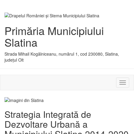
Primăria Municipiului
Slatina
Strada Mihail Kogălniceanu, numărul 1, cod 230080, Slatina,
județul Olt
Activ
sau
dezac
meniu
Strategia Integrată de
Dezvoltare Urbană a
Municipiului Slatina 2014-2020