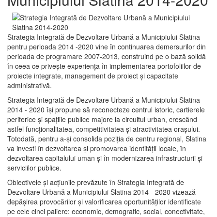
Strategia Integrată de Dezvoltare Urbană a Municipiului Slatina
pentru perioada 2014 -2020 vine în continuarea demersurilor din
perioada de programare 2007-2013, construind pe o bază solidă
în ceea ce priveşte experienţa în implementarea portofoliilor de
proiecte integrate, management de proiect și capacitate
administrativă.
Strategia Integrată de Dezvoltare Urbană a Municipiului Slatina
2014 - 2020 își propune să reconecteze centrul istoric, cartierele
periferice şi spaţiile publice majore la circuitul urban, crescând
astfel funcţionalitatea, competitivitatea şi atractivitatea oraşului.
Totodată, pentru a-şi consolida poziţia de centru regional, Slatina
va investi în dezvoltarea şi promovarea identităţii locale, în
dezvoltarea capitalului uman şi în modernizarea infrastructurii şi
serviciilor publice.
Obiectivele şi acţiunile prevăzute în Strategia Integrată de
Dezvoltare Urbană a Municipiului Slatina 2014 - 2020 vizează
depășirea provocărilor şi valorificarea oportunităţilor identificate
pe cele cinci paliere: economic, demografic, social, conectivitate,