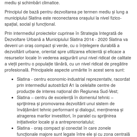
mediu şi schimbări climatice.
Principiul de bază pentru dezvoltarea pe termen mediu şi lung a
municipiului Slatina este reconectarea oraşului la nivel fizico-
spaţial, social şi funcţional.
Prin intermediul proiectelor cuprinse în Strategia Integrată de
Dezvoltare Urbană a Municipiului Slatina 2014 - 2020 Slatina va
deveni un oraş compact şi verde, cu o înţelegere durabilă a
dezvoltării urbane, orientat spre utilizarea eficientă şi eficace a
resurselor locale în vederea asigurării unui nivel ridicat de calitate
a vieţii pentru o populaţie tânără, cu un nivel ridicat de pregătire
profesională. Principalele aspecte urmărite în acest sens sunt:
Slatina - centru economic-industrial reprezentativ, racordat
prin intermediul autostrăzii A1 la celelalte centre de
producţie de interes naţional din Regiunea Sud-Vest;
Slatina – centru de excelenţă în domeniul tehnic –
sprijinirea şi promovarea dezvoltării unui sistem de
învăţământ tehnic performant şi dialogul, menţinerea şi
atragerea marilor investitori, în paralel cu sprijinirea
iniţiativelor locale şi a antreprenoriatului;
Slatina - oraş compact şi conectat în care zonele
funcţionale majore sunt legate între ele şi cu zona centrală