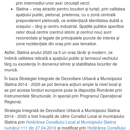
prin intermediul unor axe/ circulații verzi;
Slatina – oraş atractiv pentru locuitori şi turişti, prin calitatea
spaţiului public, pietonal, prietenos, cu o zonă centrală
preponderent pietonală, ce evidenţiază identitatea dublă a
oraşului – târg şi centru industrial. Spaţiile publice specifice
celor două centre (centrul istoric şi centrul nou) sunt
reconectate şi legate de principalele puncte de interes şi
zone rezidenţiale din oraş prin axe tematice.
Astfel, Slatina anului 2020 va fi un oraş tânăr şi modern, ce
îmbină calitatea ridicată a spaţiului public şi farmecul vechiului
târg cu excelenţa în domeniul tehnic şi stabilitatea locurilor de
muncă.
În baza Strategiei Integrate de Dezvoltare Urbană a Municipiului
Slatina 2014 - 2020 se pot demara acţiuni ample la nivel local şi
se pot accesa fonduri europene puse la dispoziţia României prin
Instrumentele Structurale, în special prin Programul Operațional
Regional.
Strategia Integrată de Dezvoltare Urbană a Municipiului Slatina
2014 - 2020 a fost însuşită de către Consiliul Local al municipiului
Slatina prin
Hotărârea Consiliului Local al Municipiului Slatina
numărul 111 din 27.04.2016
și modificat prin
Hotărârea Consiliului