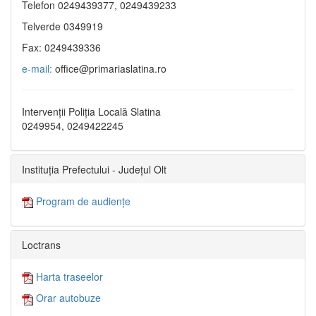
Telefon 0249439377, 0249439233
Telverde 0349919
Fax: 0249439336
e-mail:
office@primariaslatina.ro
Intervenții Poliția Locală Slatina
0249954, 0249422245
Instituția Prefectului - Județul Olt
Program de audiențe
Loctrans
Harta traseelor
Orar autobuze