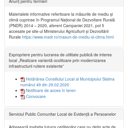
Anunț pentru fermieri
Materialele informative referitoare la măsurile de mediu și
climă cuprinse în Programul Național de Dezvoltare Rurală
(PNDR) 2014 – 2020, aferent Campaniei 2021, pot fi
accesate pe site-ul Ministerului Agriculturii și Dezvoltării
Rurale
https://www.madr.ro/masuri-de-mediu-si-clima.html
Expropriere pentru lucrarea de utilitate publică de interes
local „Realizare variantă ocolitoare prin modernizarea
infrastructurii rutiere existente”
Hotărârea Consiliului Local al Municipiului Slatina
numărul 49 din 29.02.2020
Notificare de acces în teren
Convocare
Serviciul Public Comunitar Local de Evidență a Persoanelor
Adresează invitația tuturor cetățenilor care nu dețin acte de