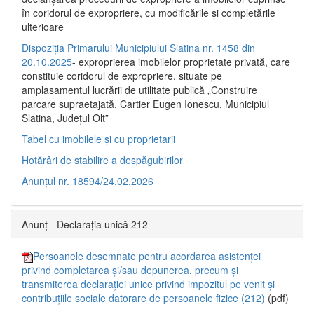
în coridorul de expropriere, cu modificările şi completările
ulterioare
Dispoziția Primarului Municipiului Slatina nr. 1458 din
20.10.2025
- exproprierea imobilelor proprietate privată, care
constituie coridorul de expropriere, situate pe
amplasamentul lucrării de utilitate publică „Construire
parcare supraetajată, Cartier Eugen Ionescu, Municipiul
Slatina, Județul Olt”
Tabel cu imobilele și cu proprietarii
Hotărâri de stabilire a despăgubirilor
Anunțul nr. 18594/24.02.2026
Anunț - Declarația unică 212
Persoanele desemnate pentru acordarea asistenței
privind completarea și/sau depunerea, precum și
transmiterea declarației unice privind impozitul pe venit și
contribuțiile sociale datorare de persoanele fizice (212)
(pdf)