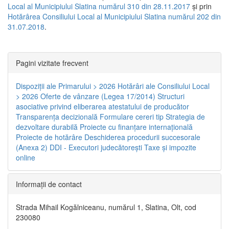
Local al Municipiului Slatina numărul 310 din 28.11.2017
și prin
Hotărârea Consiliului Local al Municipiului Slatina numărul 202 din
31.07.2018
.
Pagini vizitate frecvent
Dispoziţii ale Primarului > 2026
Hotărâri ale Consiliului Local
> 2026
Oferte de vânzare (Legea 17/2014)
Structuri
asociative privind eliberarea atestatului de producător
Transparenţa decizională
Formulare cereri tip
Strategia de
dezvoltare durabilă
Proiecte cu finanţare internaţională
Proiecte de hotărâre
Deschiderea procedurii succesorale
(Anexa 2)
DDI - Executori judecătorești
Taxe şi impozite
online
Informaţii de contact
Strada Mihail Kogălniceanu, numărul 1, Slatina, Olt, cod
230080