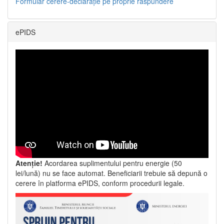
Formular cerere-declarație pe proprie răspundere
ePIDS
Atenție!
Acordarea suplimentului pentru energie (50
lei/lună) nu se face automat. Beneficiarii trebuie să depună o
cerere în platforma ePIDS, conform procedurii legale.