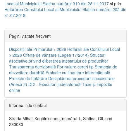
Local al Municipiului Slatina numărul 310 din 28.11.2017
și prin
Hotărârea Consiliului Local al Municipiului Slatina numărul 202 din
31.07.2018
.
Pagini vizitate frecvent
Dispoziţii ale Primarului > 2026
Hotărâri ale Consiliului Local
> 2026
Oferte de vânzare (Legea 17/2014)
Structuri
asociative privind eliberarea atestatului de producător
Transparenţa decizională
Formulare cereri tip
Strategia de
dezvoltare durabilă
Proiecte cu finanţare internaţională
Proiecte de hotărâre
Deschiderea procedurii succesorale
(Anexa 2)
DDI - Executori judecătorești
Taxe şi impozite
online
Informaţii de contact
Strada Mihail Kogălniceanu, numărul 1, Slatina, Olt, cod
230080