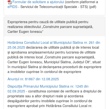
Formular de solicitare a ajutorului
(conform platformei a
ePIDS
- Serviciul de Telecomunicații Speciale - STS) (pdf)
Exproprierea pentru cauză de utilitate publică pentru
realizarea obiectivului „Construire parcare supraetajată,
Cartier Eugen Ionescu”
Hotărârea Consiliului Local al Municipiului Slatina nr. 261 din
25.06.2025
declararea de utilitate publică și de interes local
și aprobarea amplasamentului pentru lucrarea de utilitate
publică de interes local „Construire parcare supraetajată,
Cartier Eugen Ionescu, Municipiul Slatina, Județul Olt”, situat
în municipiul Slatina și declanșarea procedurii de expropriere
a imobilelor cuprinse în coridorul de expropriere
Anunțul nr. 81867 din 12.08.2025
Dispoziția Primarului Municipiului Slatina nr. 1245 din
02.09.2025
- constituirea comisiei de verificare a dreptului de
proprietate sau a altor drepturi reale și acordarea
despăgubirilor pentru imobilele cuprinse în coridorul de
expropriere aprobat prin Hotărârea Consiliului Local nr.