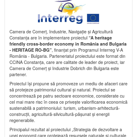
Camera de Comerț, Industrie, Navigație și Agricultură
Constanța are în implementare proiectul
“A heritage
friendly cross-border economy in România and Bulgaria
- HERITAGE RO-BG”
, finanțat prin Programul Interreg V-A
România - Bulgaria. Parteneriatul proiectului este format din
CCINA Constanța, care are calitate de leader de proiect, iar
Camera de Comerț și Industrie Dobrich din Bulgaria este
partener.
Proiectul își propune să promoveze un mediu de afaceri care
să protejeze patrimoniul cultural și natural. Proiectul se
concentrează pe patru sectoare economice, considerate cu
cel mai mare risc în ceea ce privește valorificarea economică
sustenabilă a patrimoniului: turism, urbanism-arhitectură-
construcții, agricultură-silvicultură-pășunat și energii
regenerabile.
Principalul rezultat al proiectului „Strategia de dezvoltare a
unei economii care protejează resursele naturale și culturale