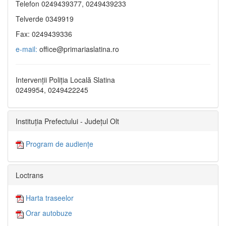
Telefon 0249439377, 0249439233
Telverde 0349919
Fax: 0249439336
e-mail:
office@primariaslatina.ro
Intervenții Poliția Locală Slatina
0249954, 0249422245
Instituția Prefectului - Județul Olt
Program de audiențe
Loctrans
Harta traseelor
Orar autobuze