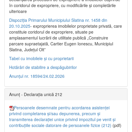
în coridorul de expropriere, cu modificările şi completările
ulterioare
Dispoziția Primarului Municipiului Slatina nr. 1458 din
20.10.2025
- exproprierea imobilelor proprietate privată, care
constituie coridorul de expropriere, situate pe
amplasamentul lucrării de utilitate publică „Construire
parcare supraetajată, Cartier Eugen Ionescu, Municipiul
Slatina, Județul Olt”
Tabel cu imobilele și cu proprietarii
Hotărâri de stabilire a despăgubirilor
Anunțul nr. 18594/24.02.2026
Anunț - Declarația unică 212
Persoanele desemnate pentru acordarea asistenței
privind completarea și/sau depunerea, precum și
transmiterea declarației unice privind impozitul pe venit și
contribuțiile sociale datorare de persoanele fizice (212)
(pdf)