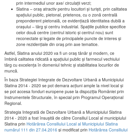
prin intermediul unor axe/ circulații verzi;
Slatina – oraş atractiv pentru locuitori şi turişti, prin calitatea
spaţiului public, pietonal, prietenos, cu o zonă centrală
preponderent pietonală, ce evidenţiază identitatea dublă a
oraşului – târg şi centru industrial. Spaţiile publice specifice
celor două centre (centrul istoric şi centrul nou) sunt
reconectate şi legate de principalele puncte de interes şi
zone rezidenţiale din oraş prin axe tematice.
Astfel, Slatina anului 2020 va fi un oraş tânăr şi modern, ce
îmbină calitatea ridicată a spaţiului public şi farmecul vechiului
târg cu excelenţa în domeniul tehnic şi stabilitatea locurilor de
muncă.
În baza Strategiei Integrate de Dezvoltare Urbană a Municipiului
Slatina 2014 - 2020 se pot demara acţiuni ample la nivel local şi
se pot accesa fonduri europene puse la dispoziţia României prin
Instrumentele Structurale, în special prin Programul Operațional
Regional.
Strategia Integrată de Dezvoltare Urbană a Municipiului Slatina
2014 - 2020 a fost însuşită de către Consiliul Local al municipiului
Slatina prin
Hotărârea Consiliului Local al Municipiului Slatina
numărul 111 din 27.04.2016
și modificat prin
Hotărârea Consiliului