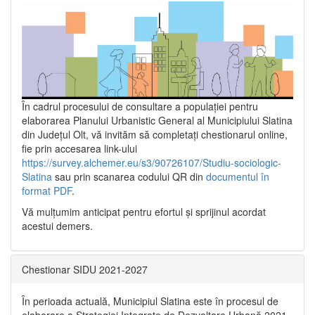
În cadrul procesului de consultare a populaţiei pentru
elaborarea Planului Urbanistic General al Municipiului Slatina
din Județul Olt, vă invităm să completați chestionarul online,
fie prin accesarea link-ului
https://survey.alchemer.eu/s3/90726107/Studiu-sociologic-
Slatina
sau prin scanarea codului QR din
documentul în
format PDF
.
Vă mulţumim anticipat pentru efortul şi sprijinul acordat
acestui demers.
Chestionar SIDU 2021-2027
În perioada actuală, Municipiul Slatina este în procesul de
elaborare a Strategiei Integrate de Dezvoltare Urbană 2021‐