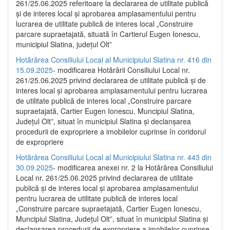
261/25.06.2025 referitoare la declararea de utilitate publică
și de interes local și aprobarea amplasamentului pentru
lucrarea de utilitate publică de interes local „Construire
parcare supraetajată, situată în Cartierul Eugen Ionescu,
municipiul Slatina, județul Olt”
Hotărârea Consiliului Local al Municipiului Slatina nr. 416 din
15.09.2025
- modificarea Hotărârii Consiliului Local nr.
261/25.06.2025 privind declararea de utilitate publică și de
interes local și aprobarea amplasamentului pentru lucrarea
de utilitate publică de interes local „Construire parcare
supraetajată, Cartier Eugen Ionescu, Muncipiul Slatina,
Județul Olt”, situat în municipiul Slatina și declanșarea
procedurii de expropriere a imobilelor cuprinse în coridorul
de expropriere
Hotărârea Consiliului Local al Municipiului Slatina nr. 443 din
30.09.2025
- modificarea anexei nr. 2 la Hotărârea Consiliului
Local nr. 261/25.06.2025 privind declararea de utilitate
publică şi de interes local şi aprobarea amplasamentului
pentru lucrarea de utilitate publică de interes local
„Construire parcare supraetajată, Cartier Eugen Ionescu,
Muncipiul Slatina, Judeţul Olt”, situat în municipiul Slatina şi
declanşarea procedurii de expropriere a imobilelor cuprinse