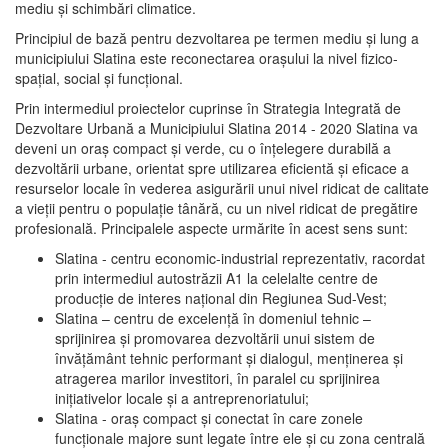
mediu şi schimbări climatice.
Principiul de bază pentru dezvoltarea pe termen mediu şi lung a
municipiului Slatina este reconectarea oraşului la nivel fizico-
spaţial, social şi funcţional.
Prin intermediul proiectelor cuprinse în Strategia Integrată de
Dezvoltare Urbană a Municipiului Slatina 2014 - 2020 Slatina va
deveni un oraş compact şi verde, cu o înţelegere durabilă a
dezvoltării urbane, orientat spre utilizarea eficientă şi eficace a
resurselor locale în vederea asigurării unui nivel ridicat de calitate
a vieţii pentru o populaţie tânără, cu un nivel ridicat de pregătire
profesională. Principalele aspecte urmărite în acest sens sunt:
Slatina - centru economic-industrial reprezentativ, racordat
prin intermediul autostrăzii A1 la celelalte centre de
producţie de interes naţional din Regiunea Sud-Vest;
Slatina – centru de excelenţă în domeniul tehnic –
sprijinirea şi promovarea dezvoltării unui sistem de
învăţământ tehnic performant şi dialogul, menţinerea şi
atragerea marilor investitori, în paralel cu sprijinirea
iniţiativelor locale şi a antreprenoriatului;
Slatina - oraş compact şi conectat în care zonele
funcţionale majore sunt legate între ele şi cu zona centrală