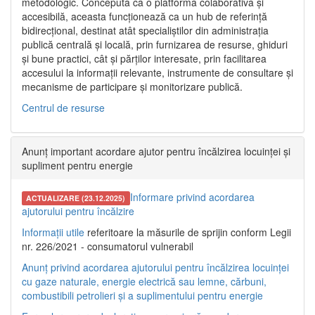
metodologic. Concepută ca o platformă colaborativă și
accesibilă, aceasta funcționează ca un hub de referință
bidirecțional, destinat atât specialiștilor din administrația
publică centrală și locală, prin furnizarea de resurse, ghiduri
și bune practici, cât și părților interesate, prin facilitarea
accesului la informații relevante, instrumente de consultare și
mecanisme de participare și monitorizare publică.
Centrul de resurse
Anunț important acordare ajutor pentru încălzirea locuinței și
supliment pentru energie
Informare privind acordarea
ACTUALIZARE (23.12.2025)
ajutorului pentru încălzire
Informații utile
referitoare la măsurile de sprijin conform Legii
nr. 226/2021 - consumatorul vulnerabil
Anunț privind acordarea ajutorului pentru încălzirea locuinței
cu gaze naturale, energie electrică sau lemne, cărbuni,
combustibili petrolieri și a suplimentului pentru energie