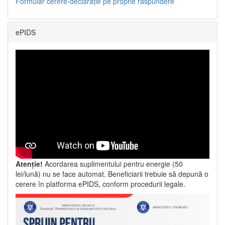
Formular cerere-declarație pe proprie răspundere
ePIDS
Atenție!
Acordarea suplimentului pentru energie (50
lei/lună) nu se face automat. Beneficiarii trebuie să depună o
cerere în platforma ePIDS, conform procedurii legale.