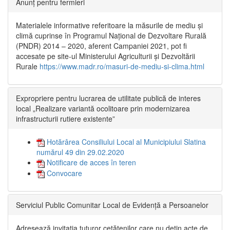
Anunț pentru fermieri
Materialele informative referitoare la măsurile de mediu și
climă cuprinse în Programul Național de Dezvoltare Rurală
(PNDR) 2014 – 2020, aferent Campaniei 2021, pot fi
accesate pe site-ul Ministerului Agriculturii și Dezvoltării
Rurale
https://www.madr.ro/masuri-de-mediu-si-clima.html
Expropriere pentru lucrarea de utilitate publică de interes
local „Realizare variantă ocolitoare prin modernizarea
infrastructurii rutiere existente”
Hotărârea Consiliului Local al Municipiului Slatina
numărul 49 din 29.02.2020
Notificare de acces în teren
Convocare
Serviciul Public Comunitar Local de Evidență a Persoanelor
Adresează invitația tuturor cetățenilor care nu dețin acte de