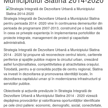
Strategia Integrată de Dezvoltare Urbană a Municipiului Slatina
pentru perioada 2014 -2020 vine în continuarea demersurilor din
perioada de programare 2007-2013, construind pe o bază solidă
în ceea ce priveşte experienţa în implementarea portofoliilor de
proiecte integrate, management de proiect și capacitate
administrativă.
Strategia Integrată de Dezvoltare Urbană a Municipiului Slatina
2014 - 2020 își propune să reconecteze centrul istoric, cartierele
periferice şi spaţiile publice majore la circuitul urban, crescând
astfel funcţionalitatea, competitivitatea şi atractivitatea oraşului.
Totodată, pentru a-şi consolida poziţia de centru regional, Slatina
va investi în dezvoltarea şi promovarea identităţii locale, în
dezvoltarea capitalului uman şi în modernizarea infrastructurii şi
serviciilor publice.
Obiectivele şi acţiunile prevăzute în Strategia Integrată de
Dezvoltare Urbană a Municipiului Slatina 2014 - 2020 vizează
depășirea provocărilor şi valorificarea oportunităţilor identificate
pe cele cinci paliere: economic, demografic, social, conectivitate,