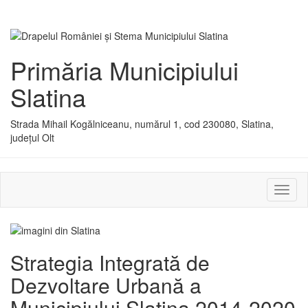
Primăria Municipiului
Slatina
Strada Mihail Kogălniceanu, numărul 1, cod 230080, Slatina,
județul Olt
Activ
sau
dezac
meniu
Strategia Integrată de
Dezvoltare Urbană a
Municipiului Slatina 2014-2020