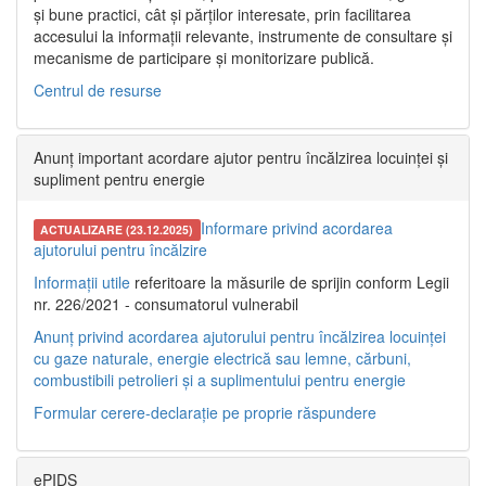
și bune practici, cât și părților interesate, prin facilitarea
accesului la informații relevante, instrumente de consultare și
mecanisme de participare și monitorizare publică.
Centrul de resurse
Anunț important acordare ajutor pentru încălzirea locuinței și
supliment pentru energie
Informare privind acordarea
ACTUALIZARE (23.12.2025)
ajutorului pentru încălzire
Informații utile
referitoare la măsurile de sprijin conform Legii
nr. 226/2021 - consumatorul vulnerabil
Anunț privind acordarea ajutorului pentru încălzirea locuinței
cu gaze naturale, energie electrică sau lemne, cărbuni,
combustibili petrolieri și a suplimentului pentru energie
Formular cerere-declarație pe proprie răspundere
ePIDS