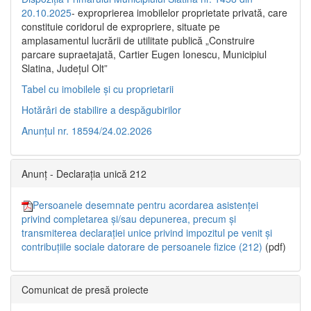
20.10.2025
- exproprierea imobilelor proprietate privată, care
constituie coridorul de expropriere, situate pe
amplasamentul lucrării de utilitate publică „Construire
parcare supraetajată, Cartier Eugen Ionescu, Municipiul
Slatina, Județul Olt”
Tabel cu imobilele și cu proprietarii
Hotărâri de stabilire a despăgubirilor
Anunțul nr. 18594/24.02.2026
Anunț - Declarația unică 212
Persoanele desemnate pentru acordarea asistenței
privind completarea și/sau depunerea, precum și
transmiterea declarației unice privind impozitul pe venit și
contribuțiile sociale datorare de persoanele fizice (212)
(pdf)
Comunicat de presă proiecte