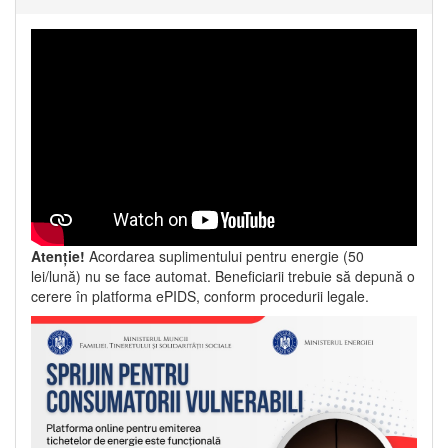
Atenție!
Acordarea suplimentului pentru energie (50
lei/lună) nu se face automat. Beneficiarii trebuie să depună o
cerere în platforma ePIDS, conform procedurii legale.