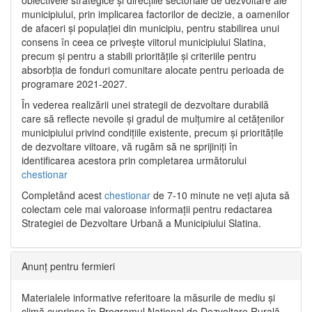
municipiului, prin implicarea factorilor de decizie, a oamenilor
de afaceri și populației din municipiu, pentru stabilirea unui
consens în ceea ce privește viitorul municipiului Slatina,
precum și pentru a stabili prioritățile și criteriile pentru
absorbția de fonduri comunitare alocate pentru perioada de
programare 2021-2027.
În vederea realizării unei strategii de dezvoltare durabilă
care să reflecte nevoile și gradul de mulțumire al cetățenilor
municipiului privind condițiile existente, precum și prioritățile
de dezvoltare viitoare, vă rugăm să ne sprijiniți în
identificarea acestora prin completarea următorului
chestionar
Completând acest
chestionar
de 7-10 minute ne veți ajuta să
colectam cele mai valoroase informații pentru redactarea
Strategiei de Dezvoltare Urbană a Municipiului Slatina.
Anunț pentru fermieri
Materialele informative referitoare la măsurile de mediu și
climă cuprinse în Programul Național de Dezvoltare Rurală