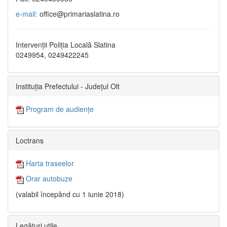
e-mail:
office@primariaslatina.ro
Intervenții Poliția Locală Slatina
0249954, 0249422245
Instituția Prefectului - Județul Olt
Program de audiențe
Loctrans
Harta traseelor
Orar autobuze
(valabil începând cu 1 iunie 2018)
Legături utile