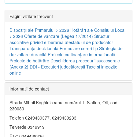
Pagini vizitate frecvent
Dispoziţii ale Primarului > 2026
Hotărâri ale Consiliului Local
> 2026
Oferte de vânzare (Legea 17/2014)
Structuri
asociative privind eliberarea atestatului de producător
Transparenţa decizională
Formulare cereri tip
Strategia de
dezvoltare durabilă
Proiecte cu finanţare internaţională
Proiecte de hotărâre
Deschiderea procedurii succesorale
(Anexa 2)
DDI - Executori judecătorești
Taxe şi impozite
online
Informaţii de contact
Strada Mihail Kogălniceanu, numărul 1, Slatina, Olt, cod
230080
Telefon 0249439377, 0249439233
Telverde 0349919
Fax: 0249439336