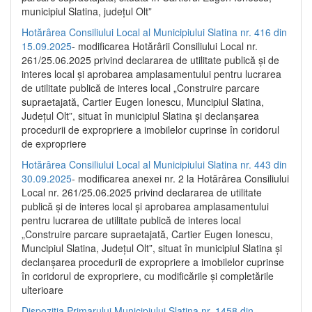
municipiul Slatina, județul Olt”
Hotărârea Consiliului Local al Municipiului Slatina nr. 416 din
15.09.2025
- modificarea Hotărârii Consiliului Local nr.
261/25.06.2025 privind declararea de utilitate publică și de
interes local și aprobarea amplasamentului pentru lucrarea
de utilitate publică de interes local „Construire parcare
supraetajată, Cartier Eugen Ionescu, Muncipiul Slatina,
Județul Olt”, situat în municipiul Slatina și declanșarea
procedurii de expropriere a imobilelor cuprinse în coridorul
de expropriere
Hotărârea Consiliului Local al Municipiului Slatina nr. 443 din
30.09.2025
- modificarea anexei nr. 2 la Hotărârea Consiliului
Local nr. 261/25.06.2025 privind declararea de utilitate
publică şi de interes local şi aprobarea amplasamentului
pentru lucrarea de utilitate publică de interes local
„Construire parcare supraetajată, Cartier Eugen Ionescu,
Muncipiul Slatina, Judeţul Olt”, situat în municipiul Slatina şi
declanşarea procedurii de expropriere a imobilelor cuprinse
în coridorul de expropriere, cu modificările şi completările
ulterioare
Dispoziția Primarului Municipiului Slatina nr. 1458 din