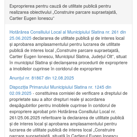
Exproprierea pentru cauză de utilitate publică pentru
realizarea obiectivului „Construire parcare supraetajată,
Cartier Eugen Ionescu”
Hotărârea Consiliului Local al Municipiului Slatina nr. 261 din
25.06.2025
declararea de utilitate publică și de interes local
și aprobarea amplasamentului pentru lucrarea de utilitate
publică de interes local „Construire parcare supraetajată,
Cartier Eugen Ionescu, Municipiul Slatina, Județul Olt”, situat
în municipiul Slatina și declanșarea procedurii de expropriere
a imobilelor cuprinse în coridorul de expropriere
Anunțul nr. 81867 din 12.08.2025
Dispoziția Primarului Municipiului Slatina nr. 1245 din
02.09.2025
- constituirea comisiei de verificare a dreptului de
proprietate sau a altor drepturi reale și acordarea
despăgubirilor pentru imobilele cuprinse în coridorul de
expropriere aprobat prin Hotărârea Consiliului Local nr.
261/25.06.2025 referitoare la declararea de utilitate publică
și de interes local și aprobarea amplasamentului pentru
lucrarea de utilitate publică de interes local „Construire
parcare supraetajată, situată în Cartierul Eugen Ionescu,