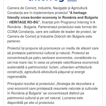
Camera de Comerț, Industrie, Navigație și Agricultură
Constanța are în implementare proiectul
“A heritage
friendly cross-border economy in România and Bulgaria
- HERITAGE RO-BG”
, finanțat prin Programul Interreg V-A
România - Bulgaria. Parteneriatul proiectului este format din
CCINA Constanța, care are calitate de leader de proiect, iar
Camera de Comerț și Industrie Dobrich din Bulgaria este
partener.
Proiectul își propune să promoveze un mediu de afaceri care
să protejeze patrimoniul cultural și natural. Proiectul se
concentrează pe patru sectoare economice, considerate cu
cel mai mare risc în ceea ce privește valorificarea economică
sustenabilă a patrimoniului: turism, urbanism-arhitectură-
construcții, agricultură-silvicultură-pășunat și energii
regenerabile.
Principalul rezultat al proiectului „Strategia de dezvoltare a
unei economii care protejează resursele naturale și culturale
în România și Bulgaria” se concentrează distinct pe
patrimoniul cultural și pe cel natural. Lucrarea este
disponibilă pe site-ul proiectului