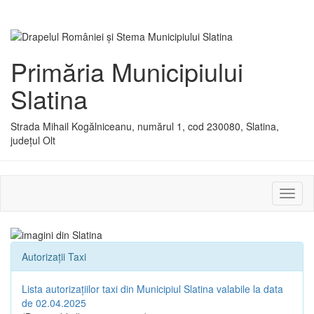
Primăria Municipiului
Slatina
Strada Mihail Kogălniceanu, numărul 1, cod 230080, Slatina,
județul Olt
Activ
sau
dezac
meniu
Autorizații Taxi
Lista autorizațiilor taxi din Municipiul Slatina valabile la data
de 02.04.2025