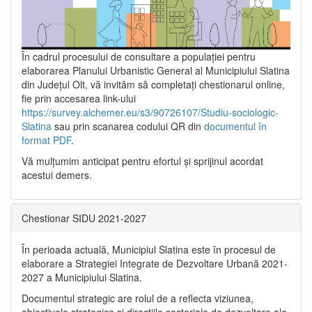
În cadrul procesului de consultare a populaţiei pentru
elaborarea Planului Urbanistic General al Municipiului Slatina
din Județul Olt, vă invităm să completați chestionarul online,
fie prin accesarea link-ului
https://survey.alchemer.eu/s3/90726107/Studiu-sociologic-
Slatina
sau prin scanarea codului QR din
documentul în
format PDF
.
Vă mulţumim anticipat pentru efortul şi sprijinul acordat
acestui demers.
Chestionar SIDU 2021-2027
În perioada actuală, Municipiul Slatina este în procesul de
elaborare a Strategiei Integrate de Dezvoltare Urbană 2021‐
2027 a Municipiului Slatina.
Documentul strategic are rolul de a reflecta viziunea,
obiectivele strategice și direcțiile sectoriale de dezvoltare ale