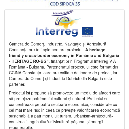
Camera de Comerț, Industrie, Navigație și Agricultură
Constanța are în implementare proiectul
“A heritage
friendly cross-border economy in România and Bulgaria
- HERITAGE RO-BG”
, finanțat prin Programul Interreg V-A
România - Bulgaria. Parteneriatul proiectului este format din
CCINA Constanța, care are calitate de leader de proiect, iar
Camera de Comerț și Industrie Dobrich din Bulgaria este
partener.
Proiectul își propune să promoveze un mediu de afaceri care
să protejeze patrimoniul cultural și natural. Proiectul se
concentrează pe patru sectoare economice, considerate cu
cel mai mare risc în ceea ce privește valorificarea economică
sustenabilă a patrimoniului: turism, urbanism-arhitectură-
construcții, agricultură-silvicultură-pășunat și energii
regenerabile.