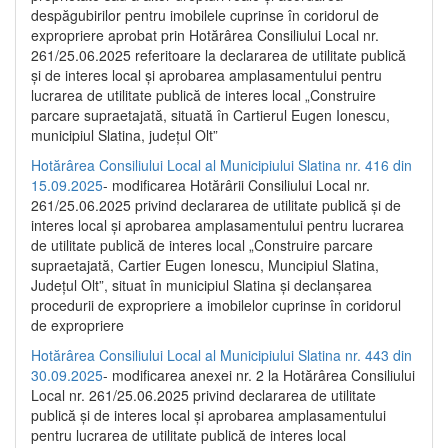
despăgubirilor pentru imobilele cuprinse în coridorul de
expropriere aprobat prin Hotărârea Consiliului Local nr.
261/25.06.2025 referitoare la declararea de utilitate publică
și de interes local și aprobarea amplasamentului pentru
lucrarea de utilitate publică de interes local „Construire
parcare supraetajată, situată în Cartierul Eugen Ionescu,
municipiul Slatina, județul Olt”
Hotărârea Consiliului Local al Municipiului Slatina nr. 416 din
15.09.2025
- modificarea Hotărârii Consiliului Local nr.
261/25.06.2025 privind declararea de utilitate publică și de
interes local și aprobarea amplasamentului pentru lucrarea
de utilitate publică de interes local „Construire parcare
supraetajată, Cartier Eugen Ionescu, Muncipiul Slatina,
Județul Olt”, situat în municipiul Slatina și declanșarea
procedurii de expropriere a imobilelor cuprinse în coridorul
de expropriere
Hotărârea Consiliului Local al Municipiului Slatina nr. 443 din
30.09.2025
- modificarea anexei nr. 2 la Hotărârea Consiliului
Local nr. 261/25.06.2025 privind declararea de utilitate
publică şi de interes local şi aprobarea amplasamentului
pentru lucrarea de utilitate publică de interes local