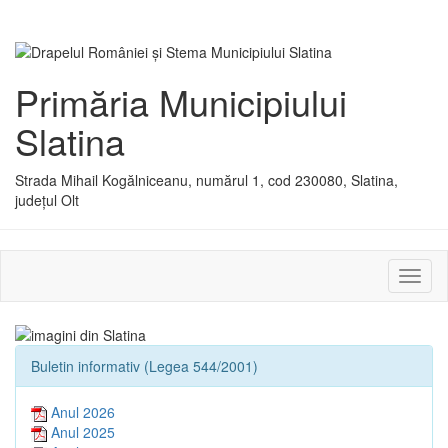
Primăria Municipiului
Slatina
Strada Mihail Kogălniceanu, numărul 1, cod 230080, Slatina,
județul Olt
Activ
sau
dezac
meniu
Buletin informativ (Legea 544/2001)
Anul 2026
Anul 2025