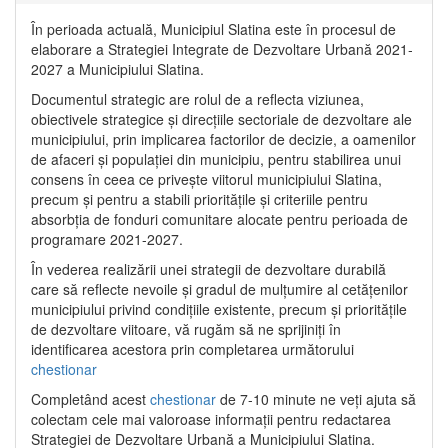
În perioada actuală, Municipiul Slatina este în procesul de
elaborare a Strategiei Integrate de Dezvoltare Urbană 2021‐
2027 a Municipiului Slatina.
Documentul strategic are rolul de a reflecta viziunea,
obiectivele strategice și direcțiile sectoriale de dezvoltare ale
municipiului, prin implicarea factorilor de decizie, a oamenilor
de afaceri și populației din municipiu, pentru stabilirea unui
consens în ceea ce privește viitorul municipiului Slatina,
precum și pentru a stabili prioritățile și criteriile pentru
absorbția de fonduri comunitare alocate pentru perioada de
programare 2021-2027.
În vederea realizării unei strategii de dezvoltare durabilă
care să reflecte nevoile și gradul de mulțumire al cetățenilor
municipiului privind condițiile existente, precum și prioritățile
de dezvoltare viitoare, vă rugăm să ne sprijiniți în
identificarea acestora prin completarea următorului
chestionar
Completând acest
chestionar
de 7-10 minute ne veți ajuta să
colectam cele mai valoroase informații pentru redactarea
Strategiei de Dezvoltare Urbană a Municipiului Slatina.