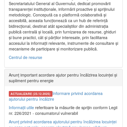
Secretariatului General al Guvernului, dedicat promovării
transparenței instituționale, informării proactive și sprijinului
metodologic. Concepută ca o platformă colaborativă și
accesibilă, aceasta funcționează ca un hub de referință
bidirecțional, destinat atât specialiștilor din administrația
publică centrală și locală, prin furnizarea de resurse, ghiduri
și bune practici, cât și părților interesate, prin facilitarea
accesului la informații relevante, instrumente de consultare și
mecanisme de participare și monitorizare publică.
Centrul de resurse
Anunț important acordare ajutor pentru încălzirea locuinței și
supliment pentru energie
Informare privind acordarea
ACTUALIZARE (23.12.2025)
ajutorului pentru încălzire
Informații utile
referitoare la măsurile de sprijin conform Legii
nr. 226/2021 - consumatorul vulnerabil
Anunț privind acordarea ajutorului pentru încălzirea locuinței