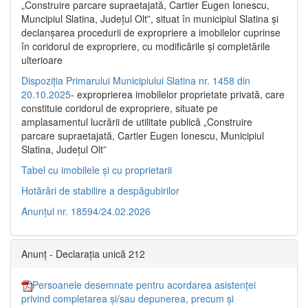
„Construire parcare supraetajată, Cartier Eugen Ionescu,
Muncipiul Slatina, Judeţul Olt”, situat în municipiul Slatina şi
declanşarea procedurii de expropriere a imobilelor cuprinse
în coridorul de expropriere, cu modificările şi completările
ulterioare
Dispoziția Primarului Municipiului Slatina nr. 1458 din
20.10.2025
- exproprierea imobilelor proprietate privată, care
constituie coridorul de expropriere, situate pe
amplasamentul lucrării de utilitate publică „Construire
parcare supraetajată, Cartier Eugen Ionescu, Municipiul
Slatina, Județul Olt”
Tabel cu imobilele și cu proprietarii
Hotărâri de stabilire a despăgubirilor
Anunțul nr. 18594/24.02.2026
Anunț - Declarația unică 212
Persoanele desemnate pentru acordarea asistenței
privind completarea și/sau depunerea, precum și