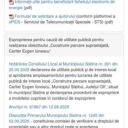
Informații utile pentru beneficiarii tichetului electronic de
energie
(pdf)
Formular de solicitare a ajutorului
(conform platformei a
ePIDS
- Serviciul de Telecomunicații Speciale - STS) (pdf)
Exproprierea pentru cauză de utilitate publică pentru
realizarea obiectivului „Construire parcare supraetajată,
Cartier Eugen Ionescu”
Hotărârea Consiliului Local al Municipiului Slatina nr. 261 din
25.06.2025
declararea de utilitate publică și de interes local
și aprobarea amplasamentului pentru lucrarea de utilitate
publică de interes local „Construire parcare supraetajată,
Cartier Eugen Ionescu, Municipiul Slatina, Județul Olt”, situat
în municipiul Slatina și declanșarea procedurii de expropriere
a imobilelor cuprinse în coridorul de expropriere
Anunțul nr. 81867 din 12.08.2025
Dispoziția Primarului Municipiului Slatina nr. 1245 din
02.09.2025
- constituirea comisiei de verificare a dreptului de
proprietate sau a altor drepturi reale și acordarea