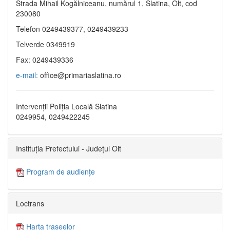
Strada Mihail Kogălniceanu, numărul 1, Slatina, Olt, cod
230080
Telefon 0249439377, 0249439233
Telverde 0349919
Fax: 0249439336
e-mail:
office@primariaslatina.ro
Intervenții Poliția Locală Slatina
0249954, 0249422245
Instituția Prefectului - Județul Olt
Program de audiențe
Loctrans
Harta traseelor