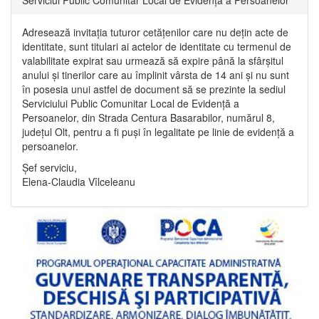
Adresează invitația tuturor cetățenilor care nu dețin acte de
identitate, sunt titulari ai actelor de identitate cu termenul de
valabilitate expirat sau urmează să expire până la sfârșitul
anului și tinerilor care au împlinit vârsta de 14 ani și nu sunt
în posesia unui astfel de document să se prezinte la sediul
Serviciului Public Comunitar Local de Evidență a
Persoanelor, din Strada Centura Basarabilor, numărul 8,
județul Olt, pentru a fi puși în legalitate pe linie de evidență a
persoanelor.
Șef serviciu,
Elena-Claudia Vîlceleanu