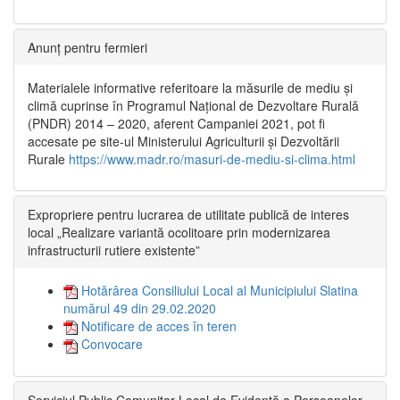
Anunț pentru fermieri
Materialele informative referitoare la măsurile de mediu și
climă cuprinse în Programul Național de Dezvoltare Rurală
(PNDR) 2014 – 2020, aferent Campaniei 2021, pot fi
accesate pe site-ul Ministerului Agriculturii și Dezvoltării
Rurale
https://www.madr.ro/masuri-de-mediu-si-clima.html
Expropriere pentru lucrarea de utilitate publică de interes
local „Realizare variantă ocolitoare prin modernizarea
infrastructurii rutiere existente”
Hotărârea Consiliului Local al Municipiului Slatina
numărul 49 din 29.02.2020
Notificare de acces în teren
Convocare
Serviciul Public Comunitar Local de Evidență a Persoanelor